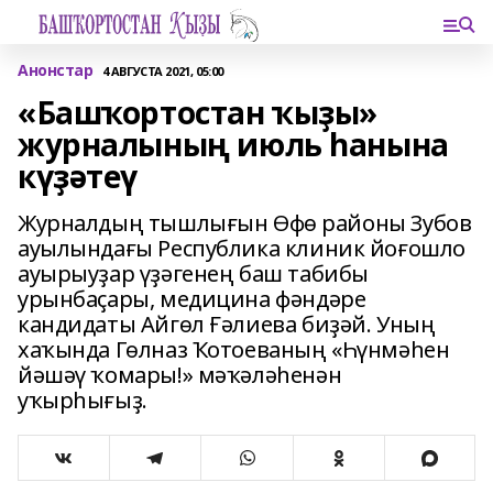
Анонстар
4 АВГУСТА 2021, 05:00
«Башҡортостан ҡыҙы»
журналының июль һанына
күҙәтеү
Журналдың тышлығын Өфө районы Зубов
ауылындағы Республика клиник йоғошло
ауырыуҙар үҙәгенең баш табибы
урынбаҫары, медицина фәндәре
кандидаты Айгөл Ғәлиева биҙәй. Уның
хаҡында Гөлназ Ҡотоеваның «Һүнмәһен
йәшәү ҡомары!» мәҡәләһенән
уҡырһығыҙ.