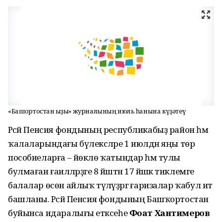
«Башҡортостан ҡыҙы» журналының июль һанына күҙәтеү
Рәсәй Пенсия фондының республикабыҙ район һәм
ҡалаларындағы бүлексәләре 1 июлдән яңы төр
пособиеларға – йөклө ҡатындар һәм тулы
булмаған ғаиләләрҙәге 8 йәштән 17 йәшкә тиклемге
балалар өсөн айлыҡ түләүҙәргә ғаризалар ҡабул итә
башланы. Рәсәй Пенсия фондының Башҡортостан
буйынса идаралығы етәксеһе
Фоат Хантимеров