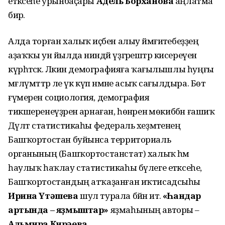
етәксеһе урынбаҫары
Адель Борханова
аңлатма
бирә.
Алда торған халыҡ иҫәбен алыу йәмғиәтебеҙҙең
аҙаҡҡы ун йылда ниндәй үҙгәрештәр кисереүен
күрһәтәсәк. Ләкин демографияға ҡағылышлы һуңғы
мәғлүмәттәр әле үк күп нәмәне асыҡ сағылдыра. Бөтә
ғүмерен социология, демография
тикшеренеүҙәренә арнаған, һөнәренә мөкиббән ғашиҡ
Дәүләт статистикаһы федераль хеҙмәтенең
Башҡортостан буйынса территориаль
органының (Башҡортостанстат) халыҡ һәм
һаулыҡ һаҡлау статистикаһы бүлеге етәксеһе,
Башҡортостандың атҡаҙанған иҡтисадсыһы
Ирина Үтәшева
шул турала бәйән итә.
«Һандар
артында – яҙмыштар»
яҙмаһының авторы –
Альмира Кирәева
.