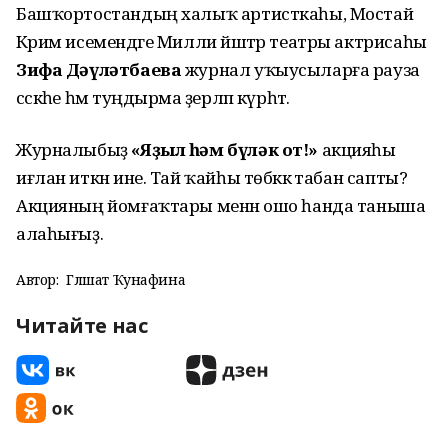
Башҡортостандың халыҡ артисткаһы, Мостай
Кәрим исемендәге Милли йәштәр театры актрисаһы
Зифа Дәүләтбаева
журнал уҡыусыларға рауза
сәскәһе һәм туңдырма әҙерләп күрһәтә.
Журналыбыҙ
«Яҙыл һәм бүләк от!»
акцияһы
иғлан иткән ине. Тай ҡайһы төбәккә табан сапты?
Акцияның йомғаҡтары менән ошо һанда таныша
алаһығыҙ.
Автор:
Гөлшат Ҡунафина
Читайте нас