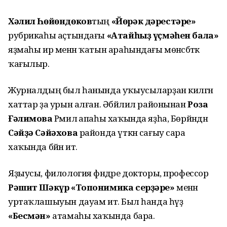
Хәлил Һөйөндөков
тың
«Йөрәк дәрестәре»
рубрикаһы аҫтындағы
«Атайһыҙ үҫмәһен бала»
яҙмаһы ир менән ҡатын араһындағы мөнәсәбәткә
ҡағылыр.
Журналдың был һанында уҡыусыларҙан килгән
хаттар ҙа урын алған. Әбйәлил районынан
Роза
Ғәлимова
Рәмилә апаһы хаҡында яҙһа, Бөрйәндән
Сәйҙә Сәйәхова
районда үткән сағыу сара
хаҡында бәйән итә.
Яҙыусы, филология фәндәре докторы, профессор
Рәшит Шәкүр «Топонимика серҙәре»
менән
уртаҡлашыуын дауам итә. Был һанда һүҙ
«Бесмән»
атамаһы хаҡында бара.