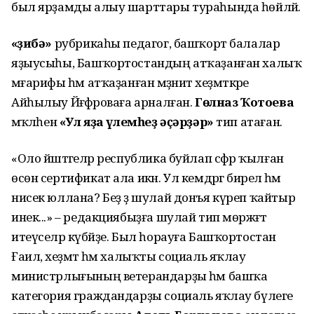
был ярҙамды алыу шарттары тураһында һөйләй.
«Әҙибә»
рубрикаһы педагог, башҡорт балалар
яҙыусыһы, Башҡортостандың атҡаҙанған халыҡ
мәғарифы һәм атҡаҙанған мәҙәниәт хеҙмәткәре
Айһылыу Йәғәфәроваға арналған.
Гөлназ
Ҡотоева
мәҡәләһен
«Ул яҙа үлемһеҙ әҫәрҙәр»
тип атаған.
«Оло йәштәгеләр республика буйлап сәфәр ҡылған
өсөн сертификат ала икән. Ул кемдәргә бирелә һәм
нисек юллана? Беҙ ҙә шулай донъя күреп ҡайтыр
инек...» – редакциябыҙға шулай тип мөрәжәғәт
итеүселәр күбәйҙе. Был һорауға Башҡортостан
Ғаилә, хеҙмәт һәм халыҡты социаль яҡлау
министрлығының ветерандарҙы һәм башҡа
категория граждандарҙы социаль яҡлау бүлеге