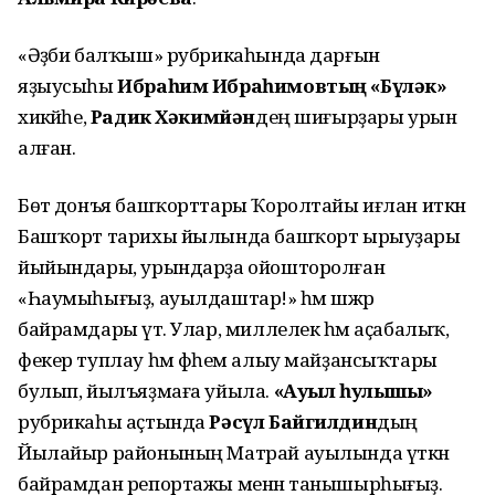
«Әҙәби балҡыш» рубрикаһында дарғын
яҙыусыһы
Ибраһим Ибраһимовтың «Бүләк»
хикәйәһе,
Радик Хәкимйән
дең шиғырҙары урын
алған.
Бөтә донъя башҡорттары Ҡоролтайы иғлан иткән
Башҡорт тарихы йылында башҡорт ырыуҙары
йыйындары, урындарҙа ойошторолған
«Һаумыһығыҙ, ауылдаштар!» һәм шәжәрә
байрамдары үтә. Улар, миллелек һәм аҫабалыҡ,
фекер туплау һәм фәһем алыу майҙансыҡтары
булып, йылъяҙмаға уйыла.
«Ауыл һулышы»
рубрикаһы аҫтында
Рәсүл Байгилдин
дың
Йылайыр районының Матрай ауылында үткән
байрамдан репортажы менән танышырһығыҙ.