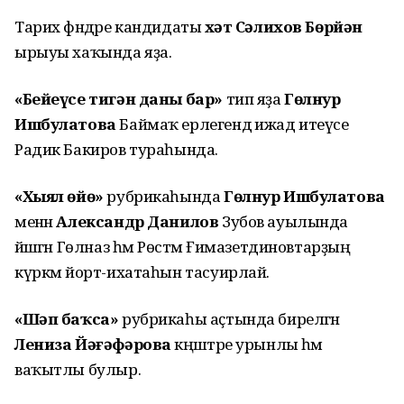
Тарих фәндәре кандидаты
Әхәт Сәлихов Бөрйән
ырыуы хаҡында яҙа.
«Бейеүсе тигән даны бар»
тип яҙа
Гөлнур
Ишбулатова
Баймаҡ ерлегендә ижад итеүсе
Радик Бакиров тураһында.
«Хыял өйө»
рубрикаһында
Гөлнур Ишбулатова
менән
Александр Данилов
Зубов ауылында
йәшәгән Гөлназ һәм Рөстәм Ғимазетдиновтарҙың
күркәм йорт-ихатаһын тасуирлай.
«Шәп баҡса»
рубрикаһы аҫтында бирелгән
Лениза Йәғәфәрова
кәңәштәре урынлы һәм
ваҡытлы булыр.