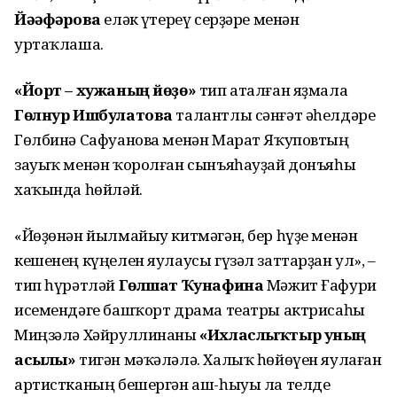
Йәғәфәрова
еләк үҫтереү серҙәре менән
уртаҡлаша.
«Йорт – хужаның йөҙө»
тип аталған яҙмала
Гөлнур Ишбулатова
талантлы сәнғәт әһелдәре
Гөлбинә Сафуанова менән Марат Яҡуповтың
зауыҡ менән ҡоролған сынъяһауҙай донъяһы
хаҡында һөйләй.
«Йөҙөнән йылмайыу китмәгән, бер һүҙе менән
кешенең күңелен яулаусы гүзәл заттарҙан ул», –
тип һүрәтләй
Гөлшат Ҡунафина
Мәжит Ғафури
исемендәге башҡорт драма театры актрисаһы
Миңзәлә Хәйруллинаны
«Ихласлыҡтыр уның
асылы»
тигән мәҡәләлә. Халыҡ һөйөүен яулаған
артистканың бешергән аш-һыуы ла телде