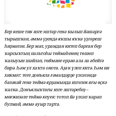
Бер кеше тик изге эштәр генә ҡылып йәшәргә
тырышҡан, әммә үҙендә яҡшы яҡҡа үҙгәреш
һиҙмәгән. Бер мәл, урамдан китеп барған бер
ҡарсыҡтың пальтоһы төймәһенең төшөп
ҡалыуын шәйләп, төймәне ерҙән ала ла әбейгә
бирә. Һәм ул хаҡта онота. Аҙаҡ үлеп китә. Һәм ни
хикмәт: теге донъяла ғәмәлдәрҙе үлсәгәндә
бәләкәй генә төймә ярҙамында изгелек яғы өҫкә
ҡалҡа. Донъялыҡтағы изге эштәребеҙ –
мөғжизәле төймә кеүек: тотоп йә үлсәп ҡарап
булмай, әммә ауыр тарта.