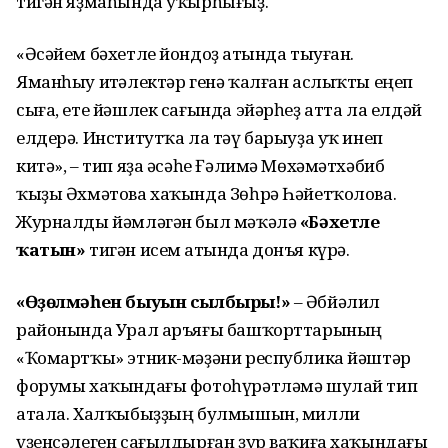
тигән яҙмаһында уҡырһығыҙ.
«Әсәйем бәхетле йондоҙ аҫтында тыуған.
Яманһыу иҫтәлектәр генә ҡалған аслыҡты еңеп
сыға, ете йәшлек сағында эйәрһеҙ атта ла елдәй
елдерә. Институтҡа ла тәү барыуҙа уҡ инеп
китә», – тип яҙа әсәһе Ғәлимә Мөхәмәтхәбиб
ҡыҙы Әхмәтова хаҡында Зөһрә Һәйетҡолова.
Журналды йәмләгән был мәҡәлә
«Бәхетле
ҡатын»
тигән исем аҫтында донъя күрә.
«Өҙөлмәһен быуын сылбыры!»
– Әбйәлил
районында Урал аръяғы башҡорттарының
«Ҡомартҡы» этник-мәҙәни республика йәштәр
форумы хаҡындағы фотоһүрәтләмә шулай тип
атала. Халҡыбыҙҙың булмышын, милли
үҙенсәлеген сағылдырған ҙур ваҡиға хаҡындағы