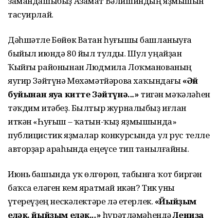
замандашыбыҙ Азамат Вәлишиндың яҙмышын
тасуирлай.
Дәһшәтле Бөйөк Ватан һуғышы башланыуға
быйыл июндә 80 йыл тулды. Шул уңайҙан
Ҡыйғы районынан Людмила Лоҡманованың
яугир Зәйтүнә Мөхәмәтйәрова хаҡындағы
«Әй
буйынан яуға китте Зәйтүнә...»
тигән мәҡәләһен
тәҡдим итәбеҙ. Былтыр журналыбыҙ иғлан
иткән «Һуғыш – ҡатын-ҡыҙ яҙмышында»
публицистик яҙмалар конкурсында ул рус телле
авторҙар араһында еңеүсе тип танылғайны.
Июнь башында уҡ өлгөрөп, табынға ҡот биргән
баҡса еләген кем яратмай икән? Тик уны
үҫтереүҙең нескәлектәре лә етерлек.
«Йыйҙым
еләк, йыйҙым еләк...»
һүрәтләмәһендә
Лениза