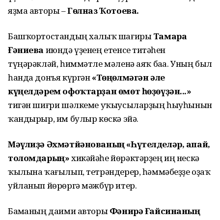
яҙма авторы –
Гөлназ Ҡотоева.
Башҡортостандың халыҡ шағиры
Тамара
Ғәниева
июндә үҙенең етенсе тиҫтәһен
түңәрәкләй, һиммәтле мәленә аяҡ баҫа. Уның был
һанда донъя күргән
«Төңөлмәгән әле
күңелдәрем офоҡтарҙан өмөт һөҙөүҙән...»
тигән шиғри шәлкеме уҡыусыларҙың һыуһынын
ҡандырыр, им булыр көскә эйә.
Мәүлиҙә Әхмәтйәнованың
«Һүтелделәр, апай,
толомдарың»
хикәйәһе йөрәктәрҙең иң нескә
ҡылына ҡағылып, тетрәндерер, һәммәбеҙҙе оҙаҡ
уйланып йөрөргә мәжбүр итер.
Баҫманың даими авторы
Фәнирә Ғайсинаның