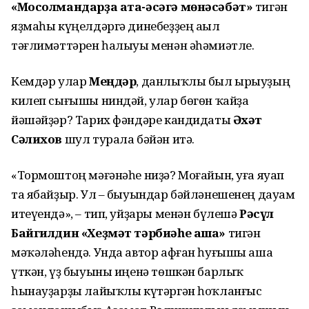
«Мосолмандарҙа ата-әсәгә мөнәсәбәт»
тигән
яҙмаһы күңелдәргә динебеҙҙең аҫыл
тәғлимәттәрен һалыуы менән әһәмиәтле.
Кемдәр улар
Меңдәр
, данлыҡлы был ырыуҙың
килеп сығышы ниндәй, улар бөгөн ҡайҙа
йәшәйҙәр? Тарих фәндәре кандидаты
Әхәт
Сәлихов
шул турала бәйән итә.
«Тормоштоң мәғәнәһе ниҙә? Моғайын, уға яуап
та ябайҙыр. Ул – быуындар бәйләнешенең дауам
итеүендә», – тип, уйҙары менән бүлешә
Рәсүл
Байгилдин
«Хеҙмәт тәрбиәһе аша»
тигән
мәҡәләһендә. Унда автор афған һуғышы аша
үткән, үҙ быуыны иңенә төшкән барлыҡ
һынауҙарҙы лайыҡлы күтәргән һоҡланғыс