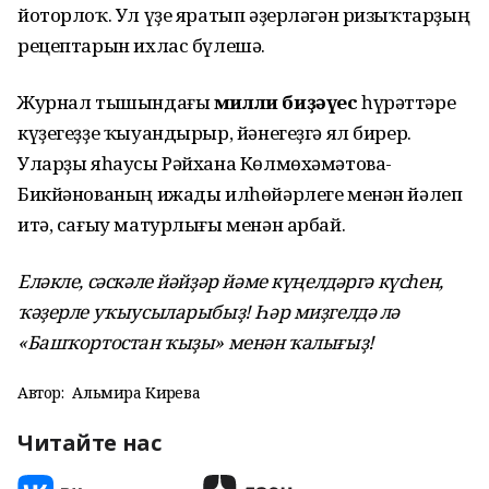
йоторлоҡ. Ул үҙе яратып әҙерләгән ризыҡтарҙың
рецептарын ихлас бүлешә.
Журнал тышындағы
милли биҙәүес
һүрәттәре
күҙегеҙҙе ҡыуандырыр, йәнегеҙгә ял бирер.
Уларҙы яһаусы Рәйхана Көлмөхәмәтова-
Бикйәнованың ижады илһөйәрлеге менән йәлеп
итә, сағыу матурлығы менән арбай.
Еләкле, сәскәле йәйҙәр йәме күңелдәргә күсһен,
ҡәҙерле уҡыусыларыбыҙ! Һәр миҙгелдә лә
«Башҡортостан ҡыҙы» менән ҡалығыҙ!
Автор:
Альмира Кирәева
Читайте нас