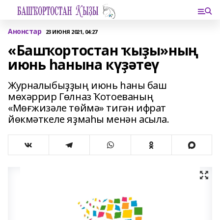
Анонстар
23 ИЮНЯ 2021, 04:27
«Башҡортостан ҡыҙы»ның
июнь һанына күҙәтеү
Журналыбыҙҙың июнь һаны баш
мөхәррир Гөлназ Ҡотоеваның
«Мөғжизәле төймә» тигән ифрат
йөкмәткеле яҙмаһы менән асыла.