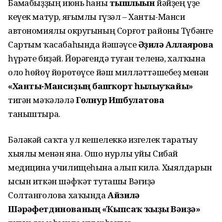
Баҫмабыҙҙың июнь һаны
тышлығын
йәйҙең үҙе
кеүек матур, яғымлы гүзәл – Ханты-Манси
автономиялы округының Сорғот районы Түбәнге
Сартым ҡасабаһында йәшәүсе
Әҙилә Аллаярова
һүрәте биҙәй. Йөрәгендә туған теленә, халҡына
оло һөйөү йөрөтөүсе йәш милләттәшебеҙ менән
«Ханты-Мансиҙың башҡорт һылыуҡайы»
тигән мәҡәләлә
Гөлнур Ишбулатова
таныштыра.
Бәләкәй саҡта ул кешелеккә изгелек таратыу
хыялы менән яна. Ошо нурлы уйы Сибай
медицина училищеһына алып килә. Хыялдарын
ысын иткән шәфҡәт туташы Вәғиҙә
Солтанғолова хаҡында
Айзилә
Шәрәфетдинованың
«Ҡыпсаҡ ҡыҙы Вәғиҙә»