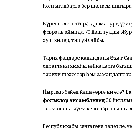
һеҙҙең иғтибарға бер шәлкем шиғырҙ
Күренекле шағирә, драматург, үҫмер
февраль айында 70 йәш тулды. Жу
хуш килер, тип уйлайбыҙ.
Тарих фәндәре кандидаты
Әхәт Сә
сираттағы яҙмаһы ғәйнәләргә бағы
тарихи шәхестәр һәм замандаштар
Йырлап-бейеп йәшәүҙәргә ни етә?
Ба
фольклор ансамбленең
30 йыллығ
тормошона, әүҙем кешеләр янына а
Республикабыҙ сәнғәтәнә һәләтле, ү