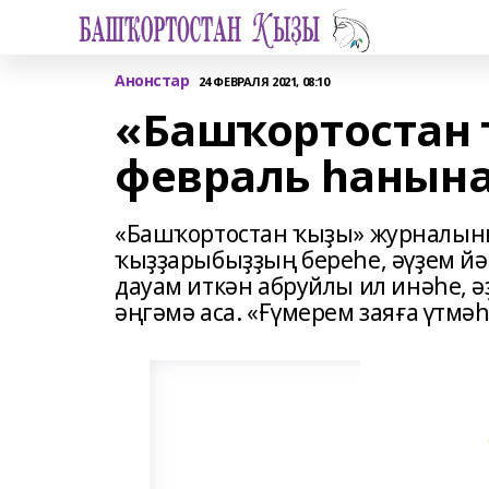
Анонстар
24 ФЕВРАЛЯ 2021, 08:10
«Башҡортостан
февраль һанына
«Башҡортостан ҡыҙы» журналын
ҡыҙҙарыбыҙҙың береһе, әүҙем й
дауам иткән абруйлы ил инәһе, ә
әңгәмә аса. «Ғүмерем заяға үтмәһ