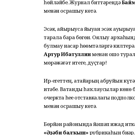
һөйләйбеҙ. Журнал биттәрендә
Байм
менән осрашыу көтә.
Эсәк, айырыуса йыуан эсәк ауырыуҙ
тарала бара бөгөн. Оялыу арҡаһын
булмау насар һөҙөмтәләргә килтер
Артур Ибатуллин
менән ошо турал
мөрәжәғәт итегеҙ, дуҫтар!
Ир-егеттең, атайҙарҙың абруйын к
итәбеҙ. Ватанды һаҡлаусылар көн
очеркта һеҙҙе отставкалағы подпол
менән осрашыу көтә.
Бөрйән районында йәшәп ижад итк
«Әҙәби балҡыш»
рубрикаһын биҙәр