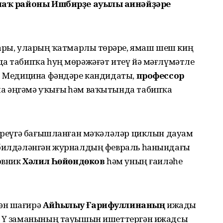
аҡ районы Ишбирҙе ауылы ағинәйҙәре
ары, уларҙың ҡатмарлы төрҙәре, ямаш шеш киң
да табипҡа һуң мөрәжәғәт итеү йә мәғлүмәтле
ә. Медицина фәндәре кандидаты,
профессор
а әңгәмә уҡығыҙ һәм ваҡытында табипҡа
үтәреүгә бағышланған мәҡәләләр циклын дауам
ө билдәләнгән журналдың февраль һанындағы
ковник
Хәлил Һөйөндөков
һәм уның ғаиләһе
ән шағирә
Айһылыу Ғарифуллинаның
ижады
. Үҙ заманының тауышын ишеттергән ижадсы