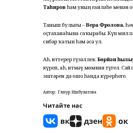
Таһиров
һәм уның ғаиләһе менән о
Таныш булығыҙ –
Вера Фролова.
Һеҙ
оҫтаханаһына саҡырабыҙ. Күп миллә
сибәр ҡатын һәм әсә ул.
Аһ, иттерер гүзәллек.
Бөрйән һылы
күреп, аһ, итмәү мөмкин түгел. С
эштәрен дә ошо һанда күрерһегеҙ.
Автор:
Гөлнур Ишбулатова
Читайте нас