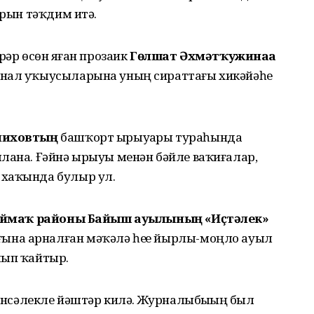
арын тәҡдим итә.
ҙәр өсөн яҙған прозаик
Гөлшат Әхмәтҡужинаға
рнал уҡыусыларына уның сираттағы хикәйәһе
лиховтың
башҡорт ырыуҙары тураһында
шлана. Ғәйнә ырыуы менән бәйле ваҡиғалар,
 хаҡында булыр ул.
ймаҡ районы Байыш ауылының «Иҫтәлек»
ына арналған мәҡәлә һеҙҙе йырлы-моңло ауыл
лып ҡайтыр.
ҙенсәлекле йәштәр килә. Журналыбыҙҙың был