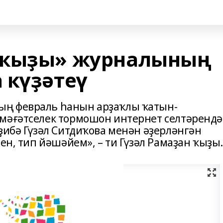
 ҡыҙы» журналының
 күҙәтеү
ың февраль һанын арҙаҡлы ҡатын-
әмәғәтселек тормошон интернет селтәрендә
ҙибә Гүзәл Ситдиҡова менән әҙерләнгән
ен, тип йәшәйем», – ти Гүзәл Рамаҙан ҡыҙы.