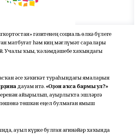
шҡортостан» гәзитенең социаль өлкә бүлеге
ан матбуғат һәм киң мәғлүмәт саралары
әй. Учалы ҡыҙы, ҡәләмдәшебеҙ хаҡындағы
 асҡан әсе хәҡиҡәт тураһындағы яҙмаларын
ирҙина
дауам итә.
«Оҙон аҡса бармы ул?»
ан еренән айырылып, ауырлыҡта эшләргә
лөшөнә төшкән еңел булмаған яҙмыш
нда, ауыл күрке булған ағинәйҙәр хаҡында