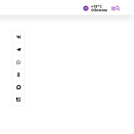
+19 °С
Облачно