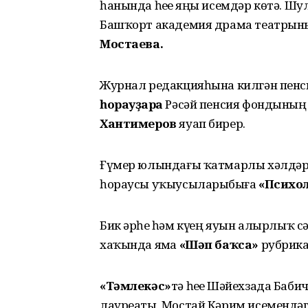
һанында һеҙҙе яңы исемдәр көтә. Ш
Башҡорт академия драма театрын
Мостаева.
Журнал редакцияһына килгән пенсия
һорауҙарға
Рәсәй пенсия фондының
Хантимеров
яуап бирер.
Ғүмер юлындағы ҡатмарлы хәлдәрҙе 
һораусы уҡыусыларыбыҙға
«Психол
Бик әрһеҙ һәм күҙҙең яуын алырлыҡ с
хаҡында яҙма
«Шәп баҡса»
рубрика
«Тәмлекәс»
тә һеҙҙе Шәйехзада Ба
лауреаты, Мостай Кәрим исемендә