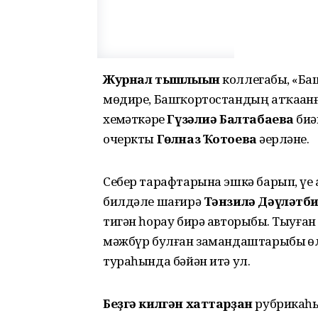
Журнал тышлығын
коллегабыҙ, «Ба
мөдире, Башҡортостандың атҡаҙанғ
хеҙмәткәре
Гүзәлиә Балтабаева
биҙ
очеркты
Гөлназ Ҡотоева
әҙерләне.
Себер тарафтарына эшкә барып, үҙе
билдәле шағирә
Тәнзилә Дәүләтб
тигән һорау бирә авторыбыҙ. Тыуғ
мәжбүр булған замандаштарыбыҙ ө
тураһында бәйән итә ул.
Беҙгә килгән хаттарҙан
рубрикаһы