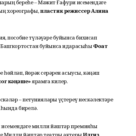
уларҙың береһе – Мәжит Ғафури исемендәге
ың хореографы,
пластик режиссер Алина
, пособие түләүҙәре буйынса бихисап
 Башҡортостан буйынса идарасыһы
Фоат
һөйләп, йөрәк серҙәрен асыусы, кәңәш
ог кәңәше»
ярҙамға килер.
әскәләр – петунияларҙы үҫтереү нескәлектәре
һында бирелә.
бич исемендәге милли йәштәр премияһы
ге Милли йәштәр театры актеры
Илгиз