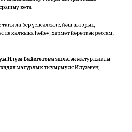
срашыу көтә.
ҙе тағы ла бер үҙенсәлекле, йәш авторҙың
тле халҡына һөйөү, хөрмәт йөрөткән рәссам,
уы Илүзә Байегетова
эшләгән матурлыҡты
әйләндән матурлыҡ тыуҙырыусы Илүзәнең