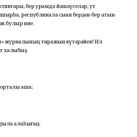
тивтары, бер урамда йәшәүселәр, ут
ырһа, республикала сыҡҡан берҙән-бер ҡатын-
әк булыр ине.
ҙы» журналының тиражын күтәрәйек! Ил
ит халҡыбыҙ.
 порталы аша;
яҙыла алаһығыҙ.