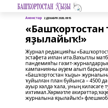
Анонстар
2 ДЕКАБРЯ 2020, 09:15
«Башҡортостан
яҙылайыҡ!»
Журнал редакцияһы «Башҡортос
эстафета иғлан итә.Ваҡытлы мат
пандемияһы гәзит-журналдарҙың
кампанияны әүҙем алып барырға 
«Башҡортостан ҡыҙы» журналына н
ҡуйылған план буйынса – 4500 да
ауыр хәлдә ҡала, уның киләсәге
ихтимал.Хөрмәтле әхирәттәр,ҡәҙе
журналына яҙылайыҡ!» флешмоб-