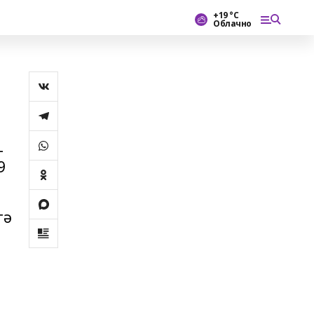
+19 °С
Облачно
-
9
гә