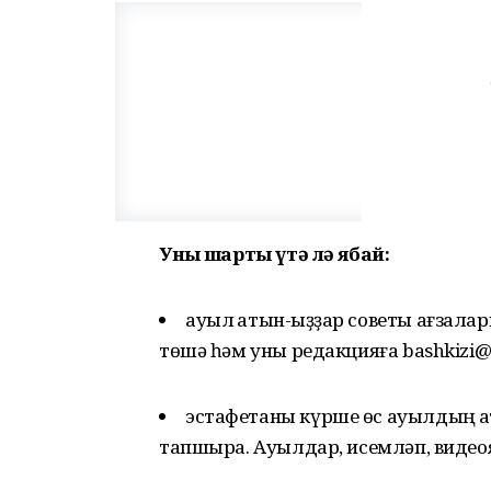
Уның шарты үтә лә ябай:
ауыл ҡатын-ҡыҙҙар советы ағзала
төшә һәм уны редакцияға bashkizi@
эстафетаны күрше өс ауылдың ҡат
тапшыра. Ауылдар, исемләп, видеоя