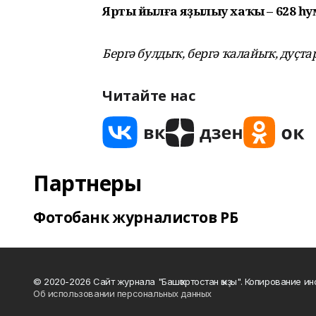
Ярты йылға яҙылыу хаҡы – 628 һум
Бергә булдыҡ, бергә ҡалайыҡ, дуҫта
Читайте нас
Партнеры
Фотобанк журналистов РБ
© 2020-2026 Сайт журнала "Башҡортостан ҡыҙы". Копирование и
Об использовании персональных данных