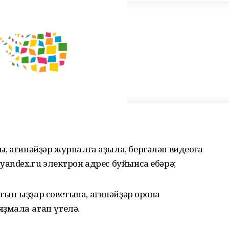
ры, ағинәйҙәр журналға аҙыла, бергәләп видеоға
yandex.ru электрон адрес буйынса ебәрә;
ын-ҡыҙҙар советына, ағинәйҙәр ҡорона
ҙмала атап үтелә.