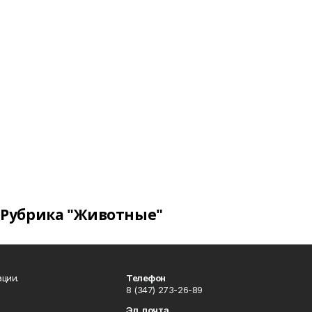
Рубрика "Животные"
ции.
Телефон
8 (347) 273-26-89
Эл. почта