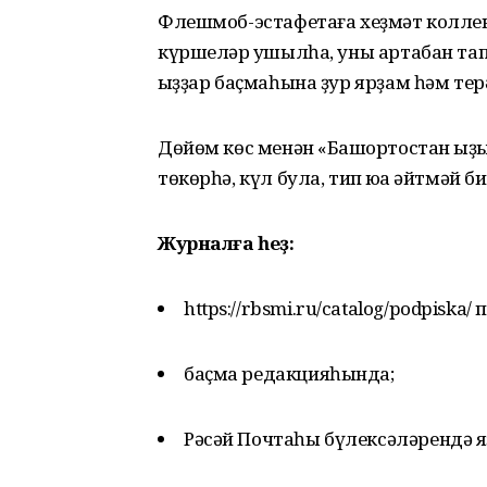
Флешмоб-эстафетаға хеҙмәт коллек
күршеләр ҡушылһа, уны артабан тапш
ҡыҙҙар баҫмаһына ҙур ярҙам һәм тер
Дөйөм көс менән «Башҡортостан ҡы
төкөрһә, күл була, тип юҡҡа әйтмәй б
Журналға һеҙ:
https://rbsmi.ru/catalog/podpiska/
баҫма редакцияһында;
Рәсәй Почтаһы бүлексәләрендә 