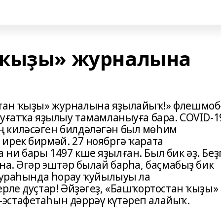
 ҡыҙы» журналына
тан ҡыҙы» журналына яҙылайыҡ!» флешмоб
буғатҡа яҙылыу тамамланыуға бара. COVID-1
 киләсәген билдәләгән был мөһим
ирек бирмәй. 27 ноябргә ҡарата
и бары 1497 кше яҙылған. Был бик әҙ. Беҙ
на. Әгәр эштәр былай барһа, баҫмабыҙ бик
 тураһында һорау ҡуйылыуы ла
рле дуҫтар! Әйҙәгеҙ, «Башҡортостан ҡыҙы»
эстафетаһын дәррәү күтәреп алайыҡ.