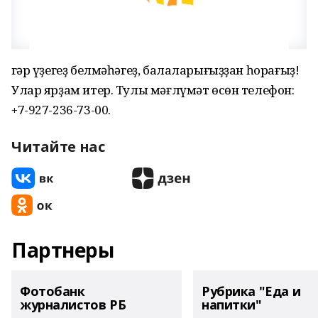
Әгәр үҙегеҙ белмәһәгеҙ, балаларығыҙҙан һорағыҙ!
Улар ярҙам итер. Тулы мәғлүмәт өсөн телефон:
+7-927-236-73-00.
Читайте нас
Партнеры
Фотобанк
Рубрика "Еда и
журналистов РБ
напитки"