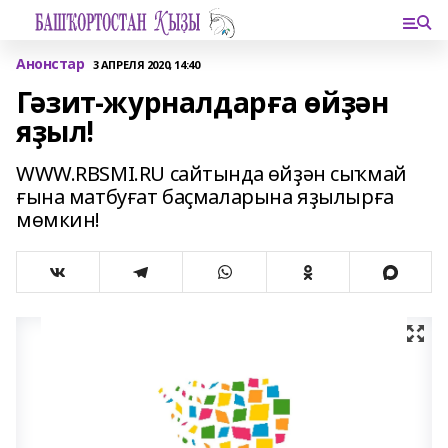
Анонстар
3 АПРЕЛЯ 2020, 14:40
Гәзит-журналдарға өйҙән
яҙыл!
WWW.RBSMI.RU сайтында өйҙән сыҡмай
ғына матбуғат баҫмаларына яҙылырға
мөмкин!