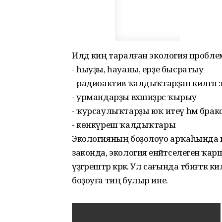
Илдә киң таралған экология пробл
- һыуҙы, һауаны, ерҙе бысратыу
- радиоактив ҡалдыҡтарҙан килгән 
- урмандарҙы вәхшиҙәрсә ҡырыу
- ҡурсаулыҡтарҙы юҡ итеү һәм бра
- көнкүреш ҡалдыҡтары
Экологияның боҙолоуо арҡаһында ил
законда, экология енәйәтселегенә 
үҙгәрештәр кәрәк. Ул сағында тәбиғәт
боҙоуға тиң булыр ине.