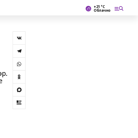
+21 °С
Облачно
әр.
е