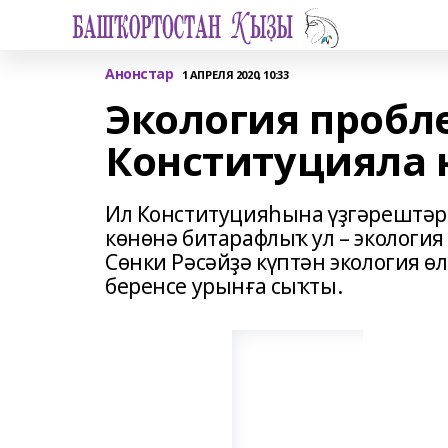
Анонстар
1 АПРЕЛЯ 2020, 10:33
Экология проб
Конституцияла
Ил Конституцияһына үҙгәрештәр
көнөнә битарафлыҡ ул – экология
Сөнки Рәсәйҙә күптән экология 
беренсе урынға сыҡты.