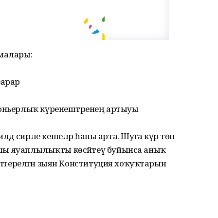
емалары:
зарар
коньерлыҡ күренештәренең артыуы
дә сирле кешеләр һаны арта. Шуға күрә төп
ҡаршы яуаплылыҡты көсәйтеү буйынса аныҡ
кә килтерелгән зыян Конституция хоҡуҡтарын