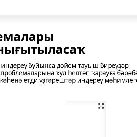
лемалары
 нығытыласаҡ
 индереү буйынса дөйөм тауыш биреүҙәр
 проблемаларына ҡул һелтәп ҡарауға бәрәб
өлкәһенә етди үҙгәрештәр индереү мөһимлег