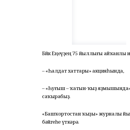
Бөйөк Еңеүҙең 75 йыллығы айҡанлы 
– «Һалдат хаттары» акцияһында,
– «Һуғыш – ҡатын-ҡыҙ яҙмышында
саҡырабыҙ.
«Башҡортостан ҡыҙы» журналы йыл
бәйгеһе үткәрә.