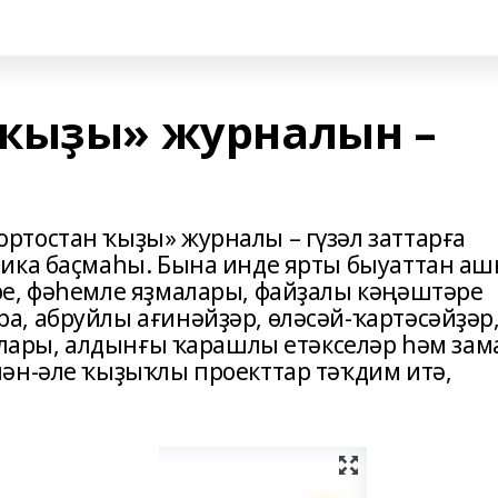
 ҡыҙы» журналын –
тостан ҡыҙы» журналы – гүзәл заттарға
лика баҫмаһы. Бына инде ярты быуаттан а
е, фәһемле яҙмалары, файҙалы кәңәштәре
, абруйлы ағинәйҙәр, өләсәй-ҡартәсәйҙәр
талары, алдынғы ҡарашлы етәкселәр һәм зам
ән-әле ҡыҙыҡлы проекттар тәҡдим итә,