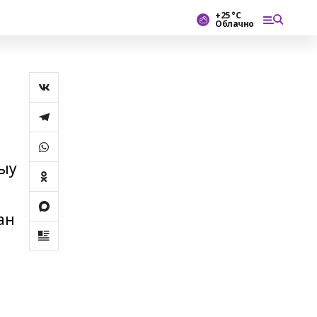
+25 °С
Облачно
шыу
,
ан