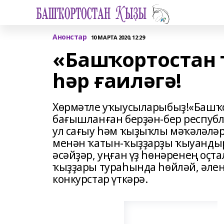
Анонстар
10 МАРТА 2020, 12:29
«Башҡортостан
һәр ғаиләгә!
Хөрмәтле уҡыусыларыбыҙ!«Башҡор
бағышланған берҙән-бер респуб
ул сағыу һәм ҡыҙыҡлы мәҡәләләр
менән ҡатын-ҡыҙҙарҙы ҡыуандыра
әсәйҙәр, уңған үҙ һөнәренең оҫ
ҡыҙҙары тураһында һөйләй, әлен
конкурстар үткәрә.