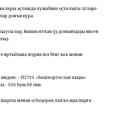
икалары аҫтында хужабикә оҫталығы өлгөләре
әр донъя күрә.
 уҡыусылар, йәшәп ятҡан үҙ донъяғыҙҙы нисек
ғыҙ.
 яртыһына журналға бөгөнгө хаҡ менән
 индекс – П2719. «Башҡортостан ҡыҙы»
 – 616 һум 68 тин.
 шарты менән осһоҙораҡ хаҡҡа яҙылырға