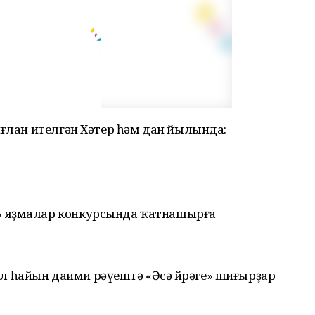
иғлан ителгән Хәтер һәм дан йылында:
» яҙмалар конкурсында ҡатнашырға
 һайын даими рәүештә «Әсә йөрәге» шиғырҙар