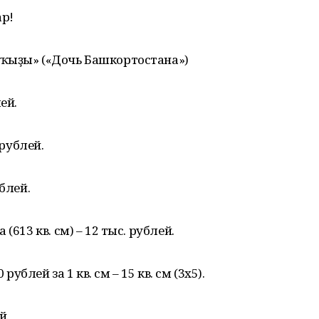
ар!
ҡыҙы» («Дочь Башкортостана»)
ей.
 рублей.
блей.
(613 кв. см) – 12 тыс. рублей.
блей за 1 кв. см – 15 кв. см (3х5).
й.