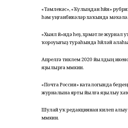
«Тәмлекәс», «Ҡулыңдан һөйөн» рубр
һәм уңғанбикәләр хаҡында мәҡәләл
«Хыял өйө»ндә һеҙ, хөрмәтле журнал
ҡороуығыҙ тураһында һөйләй алаһы
Апрелгә тиклем 2020 йылдың икенсе
яҙылырға мөмкин.
«Почта России» каталогында беҙҙең
журналына ярты йылға яҙылыу хаҡы
Шулай уҡ редакциянан килеп алыу
мөмкин.