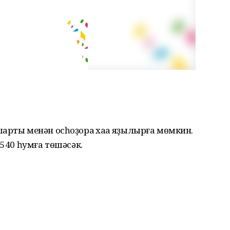
арты менән осһоҙораҡ хаҡҡа яҙылырға мөмкин.
 540 һумға төшәсәк.