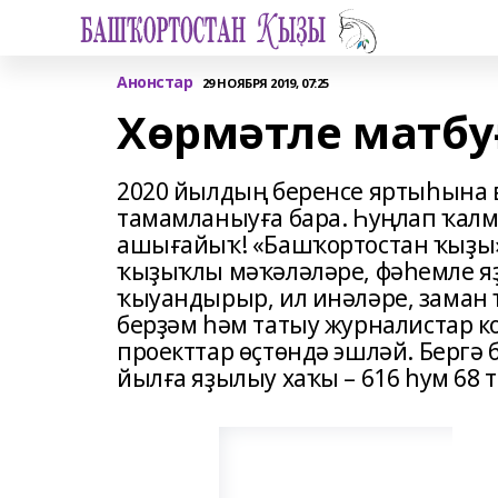
Анонстар
29 НОЯБРЯ 2019, 07:25
Хөрмәтле матбу
2020 йылдың беренсе яртыһына 
тамамланыуға бара. Һуңлап ҡалм
ашығайыҡ! «Башҡортостан ҡыҙы»
ҡыҙыҡлы мәҡәләләре, фәһемле я
ҡыуандырыр, ил инәләре, заман 
берҙәм һәм татыу журна­листар 
проекттар өҫтөндә эшләй. Бергә 
йылға яҙылыу хаҡы – 616 һум 68 т