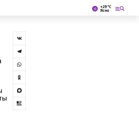
+29 °С
Ясно
а
ы
рты