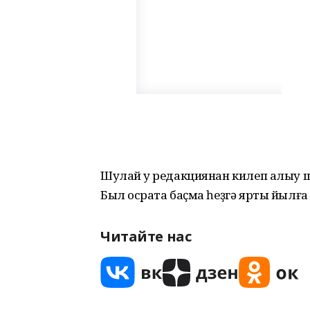
Шулай уҡ редакциянан килеп алыу ш
Был осраҡта баҫма һеҙгә ярты йылға
Читайте нас