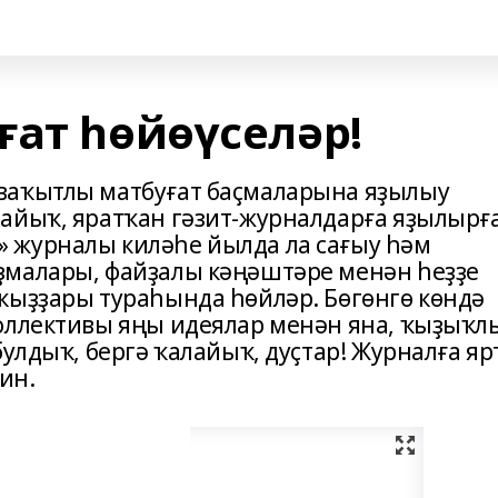
ғат һөйөүселәр!
ваҡытлы матбуғат баҫмаларына яҙылыу
айыҡ, яратҡан гәзит-журналдарға яҙылырғ
 журналы киләһе йылда ла сағыу һәм
ҙмалары, файҙалы кәңәштәре менән һеҙҙе
ҡыҙҙары тураһында һөйләр. Бөгөнгө көндә
коллективы яңы идеялар менән яна, ҡыҙыҡл
булдыҡ, бергә ҡалайыҡ, дуҫтар! Журналға я
ин.