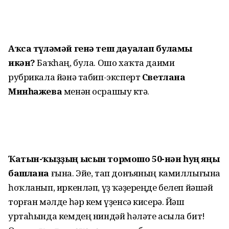
Аҡса түләмәй генә теш дауалап буламы
икән?
Баҡһаң, була. Ошо хаҡта даими
рубрикала йәнә табип-эксперт
Светлана
Минһажева
менән осрашыу көтә.
Ҡатын-ҡыҙҙың ысын тормошо 50-нән һуң яңы
башлана
ғына. Эйе, тап донъяның камиллығына
һоҡланып, иркенләп, үҙ ҡәҙереңде белеп йәшәй
торған мәлде һәр кем үҙенсә кисерә. Йәш
уртаһында кемдең ниндәй һәләте асыла бит!