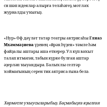
өсөн шәп идеялар алырға теләһәгеҙ, мотлаҡ
журналды уҡығыҙ.
«Нур» Өфө дәүләт татар театры актрисаһы
Гөлназ
Мөхәммәҙиева
үҙенең «йөрәк һүҙен» тәмле һәм
файҙалы аштары аша еткерер. Ул күп ваҡыт
талап итмәгән, табын күрке булған аштар
әҙерләп ҡыуандыра. Балыҡлы селтәр
ҡоймағының серен тик актриса ғына белә.
Хөрмәтле уҡыусыларыбыҙ. Баҫмабыҙға яҙылған