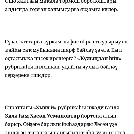
Ошо хаҡтағы мәҡәлә тормош боролоштары
алдында торған ханымдарға ярҙамға килер.
Гүзәл заттарға күркәм, нәфис образ тыуҙырыу өсөн
ҡайһы саҡ муйынына шарф бәйләү ҙә етә. Был
оҫталыҡҡа нисек ирешергә?
«Ҡулыңдан һөйөн»
рубрикаһы килешкән, уңайлы яулыҡ бәйләү
серҙәренә төшөндөрөр.
Сираттағы
«Хыял өйө»
рубрикаһы ижади ғаилә
Зилә һәм Хәсән Усмановтар
йортона алып
барыр. Өйҙәге барлыҡ йыһаздарҙы Хәсән үҙе
эшләгән, тигәнгә ышанғығыҙ килһә, үҙ йортоғоҙ