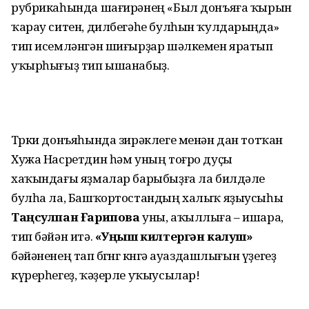
рубрикаһында шағирәнең «Был донъяға ҡырын
ҡарау ситен, дилбегәһе булһын ҡулдарыңда»
тип исемләнгән шиғырҙар шәлкемен яратып
уҡырһығыҙ тип ышанабыҙ.
Төрки донъяһында зирәклеге менән дан тотҡан
Хужа Насретдин һәм уның тоғро дуҫы
хаҡындағы яҙмалар барыбыҙға ла билдәле
булһа ла, Башҡортостандың халыҡ яҙыусыһы
Таңсулпан Ғарипова
уны, аҡыллыға – ишара,
тип бәйән итә.
«Уңыш килтергән калуш»
бәйәненең тап бөгөнгө көнгә ауаздашлығын үҙегеҙ
күрерһегеҙ, ҡәҙерле уҡыусылар!