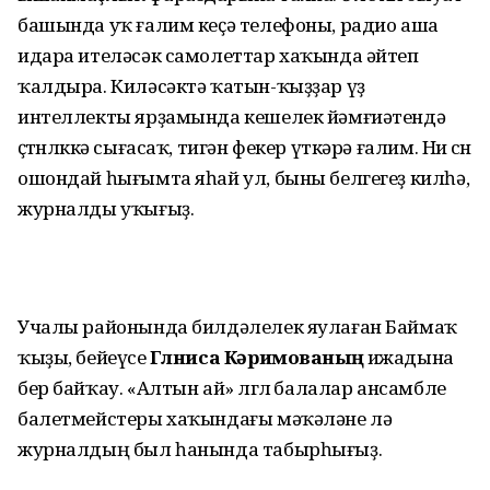
башында уҡ ғалим кеҫә телефоны, радио аша
идара ителәсәк самолеттар хаҡында әйтеп
ҡалдыра. Киләсәктә ҡатын-ҡыҙҙар үҙ
интеллекты ярҙамында кешелек йәмғиәтендә
өҫтөнлөккә сығасаҡ, тигән фекер үткәрә ғалим. Ни өсөн
ошондай һығымта яһай ул, быны белгегеҙ килһә,
журналды уҡығыҙ.
Учалы районында билдәлелек яулаған Баймаҡ
ҡыҙы, бейеүсе
Гөлниса Кәримованың
ижадына
бер байҡау. «Алтын ай» өлгөлө балалар ансамбле
балетмейстеры хаҡындағы мәҡәләне лә
журналдың был һанында табырһығыҙ.