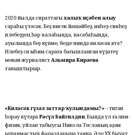
2020 йылда сираттағы
халыҡ иҫәбен алыу
сараһы үтәсәк. Беҙ нисек йәшәйбеҙ, икһеҙ-сикһеҙ
илебеҙҙең һәр ҡалаһында, ҡасабаһында,
ауылында беҙ күпме, беҙҙе ниндә киләсәк көтә?
Илебеҙ өсөн мөһим сараға бағышланған күҙәтеү
менән журналист
Альмира Кирәева
таныштырыр.
«Киләсәк гүзәл заттар ҡулындамы?»
– тигән
һорау күтәрә
Рәсүл Байгилдин
. Бында ул ғалим-
физик, уйлап табыусы Никола Тесланың әҙәм
ышанмаҫлыҡ фараздарына таяна. Әле XX быуат