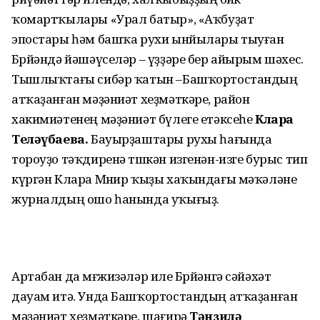
ҡомартҡылары «Урал батыр», «Аҡбуҙат
эпостары һәм башҡа рухи ынйылары тыуған
Бөрйәндә йәшәүселәр – үҙҙәре бер айырым шәхес.
Тышлыҡтағы сибәр ҡатын –Башҡортостандың
атҡаҙанған мәҙәниәт хеҙмәткәре, район
хакимиәтенең мәҙәниәт бүлеге етәксеһе
Клара
Теләүбаева.
Бауырҙаштары рухы һағында
тороуҙо тәҡдиренә төшкән изгенән-изге бурыс тип
күргән Клара Мөнир ҡыҙы хаҡындағы мәҡәләне
журналдың ошо һанында уҡығыҙ.
Артабан да мөғжизәләр иле Бөрйәнгә сәйәхәт
дауам итә. Унда Башҡортостандың атҡаҙанған
мәҙәниәт хеҙмәткәре, шағирә
Тәнзилә