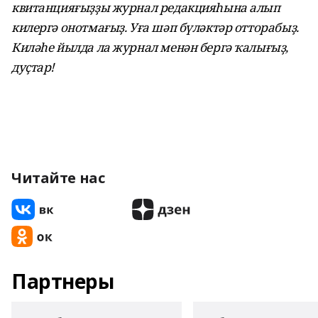
квитанцияғыҙҙы журнал редакцияһына алып
килергә онотмағыҙ. Уға шәп бүләктәр отторабыҙ.
Киләһе йылда ла журнал менән бергә ҡалығыҙ,
дуҫтар!
Читайте нас
Партнеры