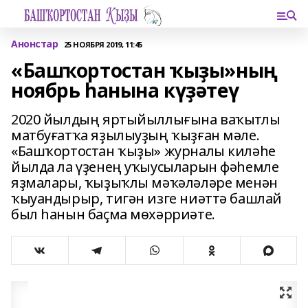
Анонстар
25 НОЯБРЯ 2019, 11:45
«Башҡортостан ҡыҙы»ның
ноябрь һанына күҙәтеү
2020 йылдың яртыйыллығына ваҡытлы
матбуғатҡа яҙылыуҙың ҡыҙған мәле.
«Башҡортостан ҡыҙы» журналы киләһе
йылда ла үҙенең уҡыусыларын фәһемле
яҙмалары, ҡыҙыҡлы мәҡәләләре менән
ҡыуандырыр, тигән изге ниәттә башлай
был һанын баҫма мөхәрриәте.