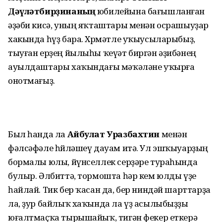
Дәүләтбирҙинаның
юбилейына бағышланған
әҙәби кисә, уның яҡташтары менән осрашыуҙар
хакында һүҙ бара. Хөрмәтле уҡыусыларыбыҙ,
тыуған ерҙең йылыһы ҡеүәт биргән әҙибәнең
ауылдаштары хаҡындағы мәҡәләне уҡырға
онотмағыҙ.
Был һанда ла
Айбулат Уразбахтин
менән
фәлсәфәле һөйләшеү дауам итә. Ул эшҡыуарҙың
бормалы юлы, йүнселлек серҙәре тураһында
булыр. Әлбиттә, тормошта һәр кем юлды үҙе
һайлай. Тик бер ҡасан да, бер ниндәй шарттарҙа
ла, ҙур байлыҡ хаҡында ла үҙ асылыбыҙҙы
юғалтмаҫҡа тырышайыҡ, тигән фекер еткерә