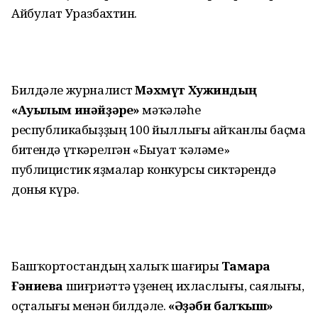
Айбулат Уразбахтин.
Билдәле журналист
Мәхмүт Хужиндың
«Ауылым инәйҙәре»
мәҡәләһе
республикабыҙҙың 100 йыллығы айҡанлы баҫма
битендә үткәрелгән «Быуат ҡәләме»
публицистик яҙмалар конкурсы сиктәрендә
донья күрә.
Башҡортостандың халыҡ шағиры
Тамара
Ғәниева
шиғриәттә үҙенең ихласлығы, саялығы,
оҫталығы менән билдәле.
«Әҙәби балҡыш»