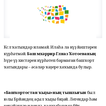
Көслө ҡатындар иламай. Илаһа ла күҙ йәштәрен
күрһәтмәй.
Баш мөхәррир Гөлназ Ҡотоеваның
һүҙе үҙ хистәрен күрһәтеп бармаған башҡорт
ҡатындары – әсәләр ҡәҙере хаҡында булыр.
«Башҡортостан ҡыҙы»ның тышлығын
был
юлы Бөрйәндең аҫыл ҡыҙы биҙәй. Легендар һәм
риүәйәттәр илендә, халҡыбыҙҙың бөйөк