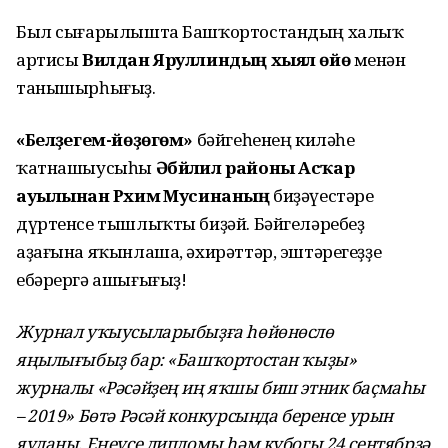
Был сығарылышта Башҡортостандың халыҡ
артисы
Вилдан Яруллиндың хыял өйө
менән
танышырһығыҙ.
«Беләҙегем-йөҙөгөм»
бәйгеһенең киләһе
ҡатнашыусыһы
Әбйәлил районы Асҡар
ауылынан Рәхимә Мусинаның
биҙәүестәре
дүртенсе тышлыҡты биҙәй. Бәйгеләребеҙ
аҙағына яҡынлаша, әхирәттәр, эштәрегеҙҙе
ебәрергә ашығығыҙ!
Журнал уҡыусыларыбыҙға һөйөнөслө
яңылығыбыҙ бар: «Башҡортостан ҡыҙы»
журналы «Рәсәйҙең иң яҡшы биш этник баҫмаһы
– 2019» Бөтә Рәсәй конкурсында беренсе урын
яуланы. Еңеүсе дипломы һәм кубогы 24 сентябрҙә