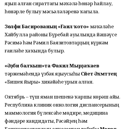
яҙып алған сираттағы мәҡәлә һөнәр һайлау,
һөнәрле булыу мәсьәләләренә ҡағыла.
Зөлфиә Басированың «Ғаилә ҡото»
мәҡәләһе
Хәйбулла районы Бүребай ауылында йәшәүсе
Рәсимә һәм Рәмил Баязитовтарҙың күркәм
ғаиләһе хаҡында булыр.
«Әҙәби балҡыш»та Факил Мырҙаҡаев
тәржемәһендә үзбәк яҙыусыһы
Сәйет Әхмәттең
«Бишек йыры» хикәйәһе урын алған.
Октябрь – түш яман шешенә ҡаршы көрәш айы.
Республика клиник онкология диспансерының
маммология бүлексәһе мөдире, медицина
фәндәре кандидаты, Рәсәйҙең һәм
Башҡортостандың атҡаҙанған табибы
Марат