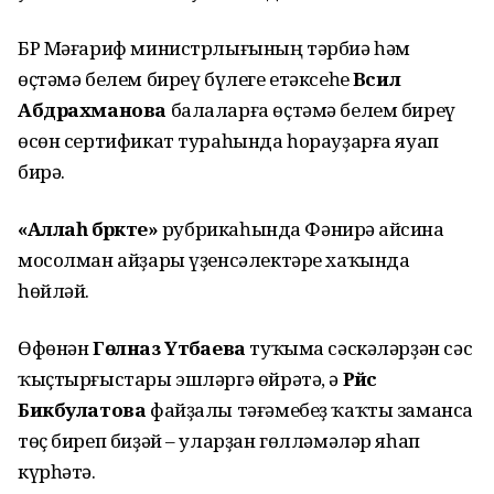
БР Мәғариф министрлығының тәрбиә һәм
өҫтәмә белем биреү бүлеге етәксеһе
Вәсилә
Абдрахманова
балаларға өҫтәмә белем биреү
өсөн сертификат тураһында һорауҙарға яуап
бирә.
«Аллаһ бәрәкәте»
рубрикаһында Фәнирә Ғайсина
мосолман айҙары үҙенсәлектәре хаҡында
һөйләй.
Өфөнән
Гөлназ Үтәбаева
туҡыма сәскәләрҙән сәс
ҡыҫтырғыстары эшләргә өйрәтә, ә
Рәйсә
Бикбулатова
файҙалы тәғәмебеҙ ҡаҡты заманса
төҫ биреп биҙәй – уларҙан гөлләмәләр яһап
күрһәтә.