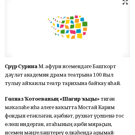
Сәрүәр Сурина
М. Ғафури исемендәге Башҡорт
дәүләт академия драма театрына 100 йыл
тулыу айҡанлы театр тарихына байҡау яһай.
Гөлназ Ҡотоеваның «Шағир ҡыҙы»
тигән
мәҡәләһе иһә әлеге ваҡытта Мостай Кәрим
фондын етәкләгән, әҙәбиәт, рухиәт үҫешенә тос
өлөш индергән, атаһының әҙәби мираҫын,
исемен мәңгеләштереү өлкәһендә арымай-