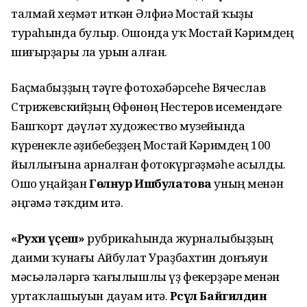
талмай хеҙмәт иткән Әлфиә Мостай ҡыҙы
тураһында булыр. Ошонда уҡ Мостай Кәримдең
шиғырҙары ла урын алған.
Баҫмабыҙҙың тәүге фотохәбәрсеһе Вячеслав
Стрижевскийҙың Өфөнөң Нестеров исемендәге
Башҡорт дәүләт художество музейында
күренекле әҙибебеҙҙең Мостай Кәримдең 100
йыллығына арналған фотокүргәҙмәһе асылды.
Ошо уңайҙан
Гөлнур Ишбулатова
уның менән
әңгәмә тәҡдим итә.
«Рухи үҫеш»
рубрикаһында журналыбыҙҙың
даими ҡунағы Айбулат Ураҙбахтин донъяуи
мәсьәләләргә ҡағылышлы үҙ фекерҙәре менән
уртаҡлашыуын дауам итә.
Рәсүл Байгилдин