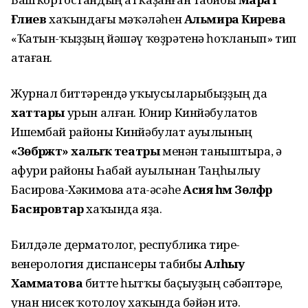
Ғәлиев
хаҡындағы мәҡәләһен
Альмира Кирәева
«Ҡатын-ҡыҙҙың йәшәү ҡөҙрәтенә һоҡланып» тип
атаған.
Журнал биттәрендә уҡыусыларыбыҙҙың да
хаттары
урын алған. Юнир Кинйәбулатов
Ишембай районы Кинйәбулат ауылының
«Зөбәржәт» халыҡ театры
менән таныштыра, ә
Ғафури районы Һабай ауылынан Таңһылыу
Басирова-Хәкимова ата-әсәһе
Асия һәм Зөлфәр
Басировтар
хаҡында яҙа.
Билдәле дерматолог, республика тире-
венерология диспансеры табибы
Алһыу
Хамматова
битте һытҡы баҫыуҙың сәбәптәре,
унан нисек ҡотолоу хаҡында бәйән итә.