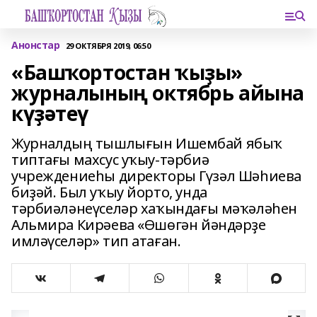
Анонстар
29 ОКТЯБРЯ 2019, 06:50
«Башҡортостан ҡыҙы»
журналының октябрь айына
күҙәтеү
Журналдың тышлығын Ишембай ябыҡ
типтағы махсус уҡыу-тәрбиә
учреждениеһы директоры Гүзәл Шәһиева
биҙәй. Был уҡыу йорто, унда
тәрбиәләнеүселәр хаҡындағы мәҡәләһен
Альмира Кирәева «Өшөгән йәндәрҙе
имләүселәр» тип атаған.