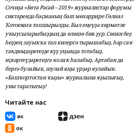
Сочиҙа «Бөтә Рәсәй – 2019» журналистар форумы
сиктәрендә баҫманың баш мөхәррире Гөлназ
Ҡотоеваға тапшырылды. Был еңеүҙә хөрмәтле
уҡыусыларыбыҙҙың да өлөшө бик ҙур. Сөнки беҙ
һеҙҙең зауыҡҡа тап килергә тырышабыҙ, һәр саҡ
тәҡдимдәрегеҙҙе күҙ уңында тотабыҙ,
иҫкәртеүҙәрегеҙгә ҡолаҡ һалабыҙ. Артабан да
бергә булайыҡ, шулай яңы үрҙәр яулайыҡ.
«Башҡортостан ҡыҙы» журналына яҙылығыҙ,
уны таратығыҙ!
Читайте нас