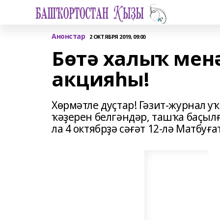
Анонстар
2 ОКТЯБРЯ 2019, 09:00
Бөтә халыҡ мен
акцияһы!
Хөрмәтле дуҫтар! Гәзит-журнал у
ҡәҙерен белгәндәр, ташҡа баҫыл
ла 4 октябрҙә сәғәт 12-лә Матбуғ