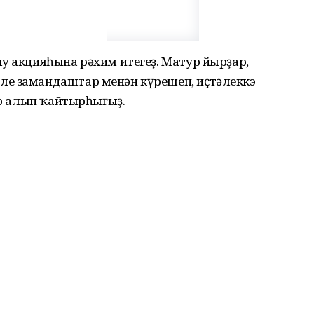
у акцияһына рәхим итегеҙ. Матур йырҙар,
ле замандаштар менән күрешеп, иҫтәлеккэ
тар алып ҡайтырһығыҙ.