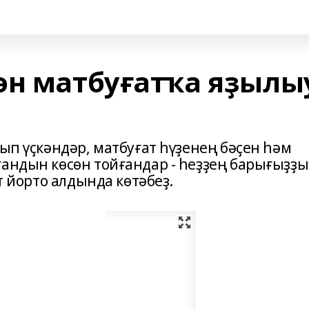
ән матбуғатҡа яҙылы
ҡып үҫкәндәр, матбуғат һүҙенең бәҫен һәм
ғандын көсөн тойғандар - һеҙҙең барығыҙҙы
ат йорто алдында көтәбеҙ.