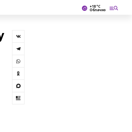
+18 °С
Облачно
у