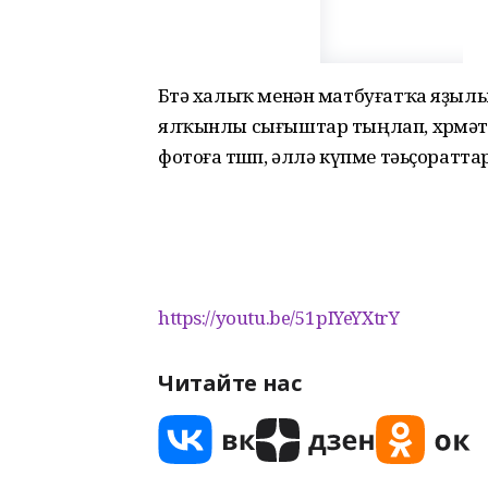
Бөтә халыҡ менән матбуғатҡа яҙылы
ялҡынлы сығыштар тыңлап, хөрмәт
фотоға төшөп, әллә күпме тәьҫорат
https://youtu.be/51pIYeYXtrY
Читайте нас