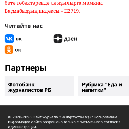
бөтә төбәктәрендә лә яҙылырға мөмкин.
Баҫмабыҙҙың индексы – П2719.
Читайте нас
Партнеры
Фотобанк
Рубрика "Еда и
журналистов РБ
напитки"
© 2020-2026 Сайт журнала "Башҡортостан ҡыҙы". Копирование
информации сайта разрешено только с письменного согласия
администрации.