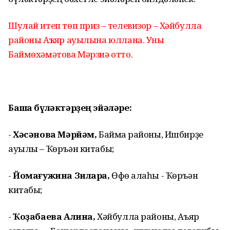
Шулай итеп төп приз
– телевизор – Хәйбулла
районы Аҡъяр ауылына юллана. Уны
Баймөхәмәтова Мәрзиә отто.
Башҡа бүләктәрҙең эйәләре:
-
Хәсәнова Мәрйәм,
Баймаҡ районы, Ишбирҙе
ауылы – Ҡөръән китабы;
-
Йомағужина Зилара,
Өфө ҡалаһы - Ҡөръән
китабы;
-
Ҡоҙабаева Алина,
Хәйбулла районы, Аҡъяр