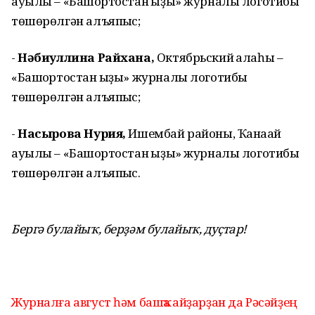
ауылы – «Башҡортостан ҡыҙы» журналы логотибы
төшөрөлгән алъяпҡыс;
-
Нәбиуллина Райхана,
Октябрьский ҡалаһы –
«Башҡортостан ҡыҙы» журналы логотибы
төшөрөлгән алъяпҡыс;
-
Насырова Нурия,
Ишембай районы, Ҡанаҡай
ауылы – «Башҡортостан ҡыҙы» журналы логотибы
төшөрөлгән алъяпҡыс.
Бергә булайыҡ, берҙәм булайыҡ, дуҫтар!
Журналға август һәм башҡа айҙарҙан да Рәсәйҙең