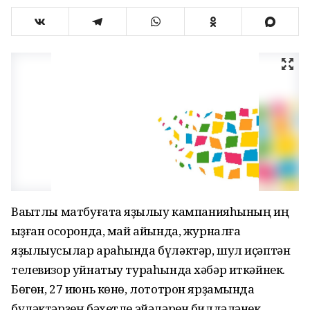
Ваҡытлы матбуғатҡа яҙылыу кампанияһының иң
ҡыҙған осоронда, май айында, журналға
яҙылыусылар араһында бүләктәр, шул иҫәптән
телевизор уйнатыу тураһында хәбәр иткәйнек.
Бөгөн, 27 июнь көнө, лототрон ярҙамында
бүләктәрҙең бәхетле эйәләрен билдәләнек.