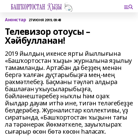
Анонстар
27 ИЮНЯ 2019, 09:48
Телевизор отоусы –
Хәйбулланан!
2019 йылдың икенсе ярты йыллығына
«Башҡортостан ҡыҙы» журналына яҙылыу
тамамланды. Артабан да беҙҙең менән
бергә ҡалған дуҫтарыбыҙға мең-мең
рәхмәтлебеҙ. Баҫманы тәүләп алдыра
башлаған уҡыусыларыбыҙға,
бәйләнештәребеҙ ныҡлы һәм оҙаҡ
йылдар дауам итһә ине, тигән теләгебеҙҙе
белдерәбеҙ. Журналистар коллективы, үҙ
сиратында, «Башҡортостан ҡыҙы»н тағы
ла тәрәнерәк йөкмәткеле, зауыҡлыраҡ
сығарыр өсөн бөтә көсөн һаласаҡ.