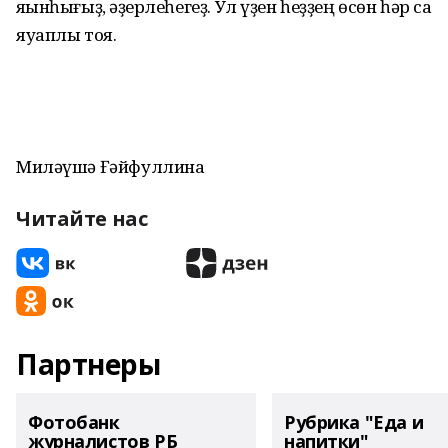
яҡынһығыҙ, ҡәҙерлеһегеҙ. Ул үҙен һеҙҙең өсөн һәр саҡ
яуаплы тоя.
Миләүшә Ғәйфуллина
Читайте нас
Партнеры
Фотобанк
Рубрика "Еда и
журналистов РБ
напитки"