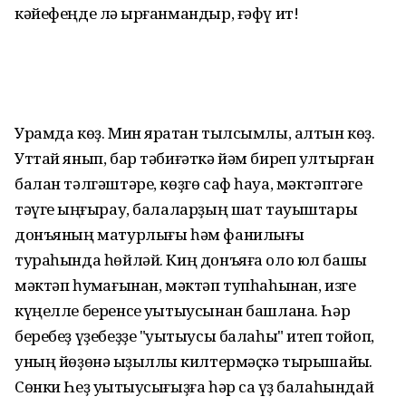
кәйефеңде лә ҡырғанмандыр, ғәфү ит!
Урамда көҙ. Мин яратҡан тылсымлы, алтын көҙ.
Уттай янып, бар тәбиғәткә йәм биреп ултырған
балан тәлгәштәре, көҙгө саф һауа, мәктәптәге
тәүге ҡыңғырау, балаларҙың шат тауыштары
донъяның матурлығы һәм фанилығы
тураһында һөйләй. Киң донъяға оло юл башы
мәктәп һуҡмағынан, мәктәп тупһаһынан, изге
күңелле беренсе уҡытыусынан башлана. Һәр
беребеҙ үҙебеҙҙе "уҡытыусы балаһы" итеп тойоп,
уның йөҙөнә ҡыҙыллыҡ килтермәҫкә тырышайыҡ.
Сөнки Һеҙ уҡытыусығыҙға һәр саҡ үҙ балаһындай