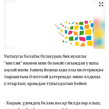
Уҡытыусы балаһы булыуҙың бик яуаплы
"миссия" икәнен мин бәләкәй сағымдан уҡ яҡшы
аңлай инем. Һинең йөҙөңә ҡыҙыллыҡ килтермәҫкә
тырыштым.Әлегеләй хәтеремдә: мине алдыңа
ултыртып, арҡамдан тупылдатып һөйөп:
- Ҡыҙым, үҙемдең балам насар билдәләр алып,