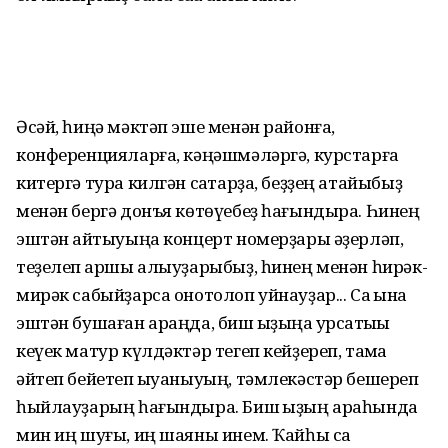
Әсәй, һиңә мәктәп эше менән районға,
конференцияларға, кәңәшмәләргә, курстарға
китергә тура килгән саҡтарҙа, беҙҙең атайыбыҙ
менән бергә донъя көтөүебеҙ һағындыра. Һинең
эштән ҡайтыуыңа концерт номерҙары әҙерләп,
теҙелеп ҡаршы алыуҙарыбыҙ, һинең менән һирәк-
мирәк сабыйҙарса онотолоп уйнауҙар... Саҡ ҡына
эштән бушаған араңда, биш ҡыҙыңа ҡурсаҡтыҡы
кеүек матур күлдәктәр тегеп кейҙереп, таҡмаҡ
әйтеп бейетеп ҡыуаныуың, тәмлекәстәр бешереп
һыйлауҙарың һағындыра. Биш ҡыҙың араһында
мин иң шуғы, иң шаяны инем. Ҡайһы саҡ