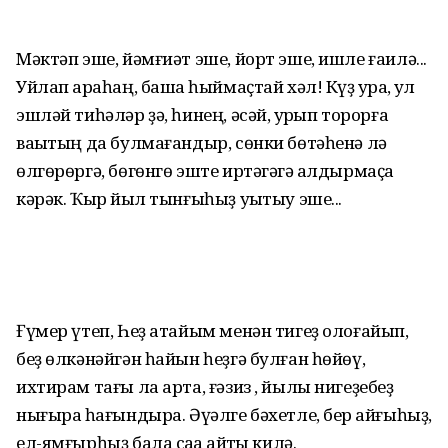
Мәктәп эше, йәмғиәт эше, йорт эше, ишле ғаилә...
Уйлап ҡараһаң, башҡа һыймаҫтай хәл! Күҙ ҡурҡа, ҡул
эшләй тиһәләр ҙә, һинең, әсәй, ҡурҡып торорға
ваҡытың да булмағандыр, сөнки бөтәһенә лә
өлгөрөргә, бөгөнгө эште иртәгәгә ҡалдырмаҫҡа
кәрәк. Ҡырҡ йыл тынғыһыҙ уҡытыу эше...
Ғүмер үтеп, Һеҙ атайым менән тигеҙ олоғайып,
беҙ өлкәнәйгән һайын һеҙгә булған һөйөү,
ихтирам тағы ла арта, ғәзиз , йылы нигеҙебеҙ
нығыраҡ һағындыра. Әүәлге бәхетле, бер ҡайғыһыҙ,
ел-ямғырһыҙ бала саҡҡа ҡайтҡы килә.