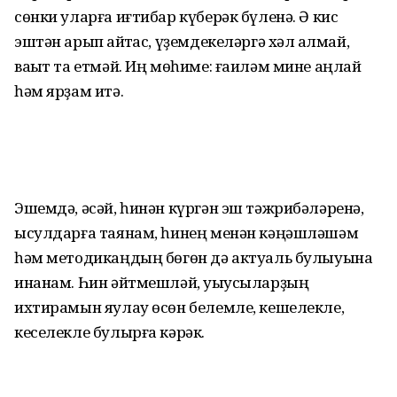
сөнки уларға иғтибар күберәк бүленә. Ә кис
эштән арып ҡайтҡас, үҙемдекеләргә хәл ҡалмай,
ваҡыт та етмәй. Иң мөһиме: ғаиләм мине аңлай
һәм ярҙам итә.
Эшемдә, әсәй, һинән күргән эш тәжрибәләренә,
ысулдарға таянам, һинең менән кәңәшләшәм
һәм методикаңдың бөгөн дә актуаль булыуына
инанам. Һин әйтмешләй, уҡыусыларҙың
ихтирамын яулау өсөн белемле, кешелекле,
кеселекле булырға кәрәк.