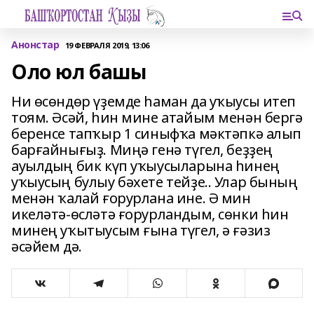
Анонстар
19 ФЕВРАЛЯ 2019, 13:06
Оло юл башы
Ни өсөндөр үҙемде һаман да уҡыусы итеп
тоям. Әсәй, һин мине атайым менән бергә
беренсе тапҡыр 1 синыфҡа мәктәпкә алып
барғайнығыҙ. Миңә генә түгел, беҙҙең
ауылдың бик күп уҡыусыларына һинең
уҡыусың булыу бәхете тейҙе.. Улар бының
менән ҡалай ғорурлана ине. Ә мин
икеләтә-өсләтә ғорурландым, сөнки һин
минең уҡытыусым ғына түгел, ә ғәзиз
әсәйем дә.