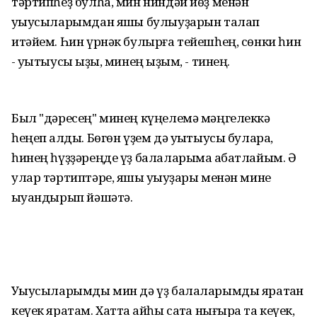
тәртипһеҙ булһа, мин ниндәй йөҙ менән
уҡыусыларымдан яҡшы булыуҙарын талап
итәйем. Һин үрнәк булырға тейешһең, сөнки һин
- уҡытыусы ҡыҙы, минең ҡыҙым, - тинең.
Был "дәресең" минең күңелемә мәңгелеккә
һеңеп ҡалды. Бөгөн үҙем дә уҡытыусы булараҡ,
һинең һүҙҙәреңде үҙ балаларыма ҡабатлайым. Ә
улар тәртиптәре, яҡшы уҡыуҙары менән мине
ҡыуандырып йәшәтә.
Уҡыусыларымды мин дә үҙ балаларымды яратҡан
кеүек яратам. Хатта ҡайһы саҡта нығыраҡ та кеүек,