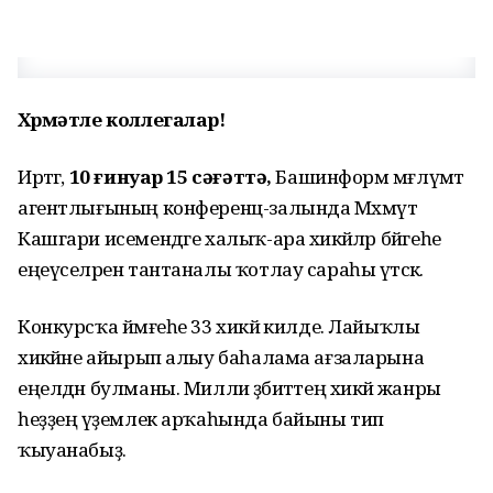
Хөрмәтле коллегалар!
Иртәгә,
10 ғинуар 15 сәғәттә,
Башинформ мәғлүмәт
агентлығының конференц-залында Мәхмүт
Кашгари исемендәге халыҡ-ара хикәйәләр бәйгеһе
еңеүселәрен тантаналы ҡотлау сараһы үтәсәк.
Конкурсҡа йәмғеһе 33 хикәйә килде. Лайыҡлы
хикәйәне айырып алыу баһалама ағзаларына
еңелдән булманы. Милли әҙәбиәттең хикәйә жанры
һеҙҙең әүҙемлек арҡаһында байыны тип
ҡыуанабыҙ.