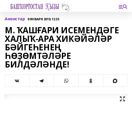
Анонстар
9 ЯНВАРЯ 2019, 12:33
М. ҠАШҒАРИ ИСЕМЕНДӘГЕ
ХАЛЫҠ-АРА ХИКӘЙӘЛӘР
БӘЙГЕҺЕНЕҢ
ҺӨҘӨМТӘЛӘРЕ
БИЛДӘЛӘНДЕ!