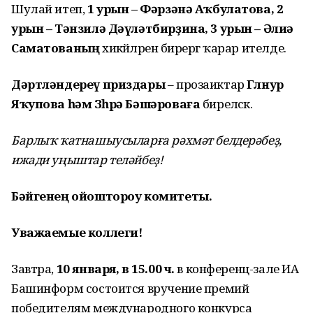
Шулай итеп,
1 урын – Фәрзәнә Аҡбулатова, 2
урын – Тәнзилә Дәүләтбирҙина, 3 урын – Әлиә
Саматованың
хикәйәләренә бирергә ҡарар ителде.
Дәртләндереү приздары
– прозаиктар
Гөлнур
Яҡупова һәм Зөһрә Бәшәроваға
биреләсәк.
Барлыҡ ҡатнашыусыларға рәхмәт белдерәбеҙ,
ижади уңыштар теләйбеҙ!
Бәйгенең ойоштороу комитеты.
Уважаемые коллеги!
Завтра,
10 января, в 15.00 ч.
в конференц-зале ИА
Башинформ состоится вручение премий
победителям международного конкурса