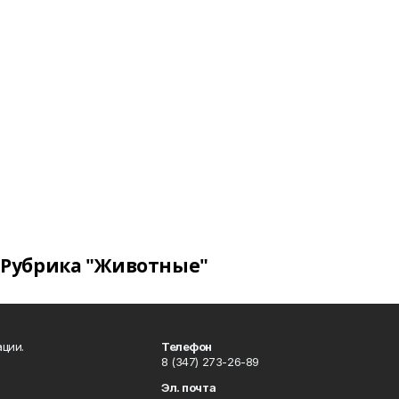
Рубрика "Животные"
ции.
Телефон
8 (347) 273-26-89
Эл. почта