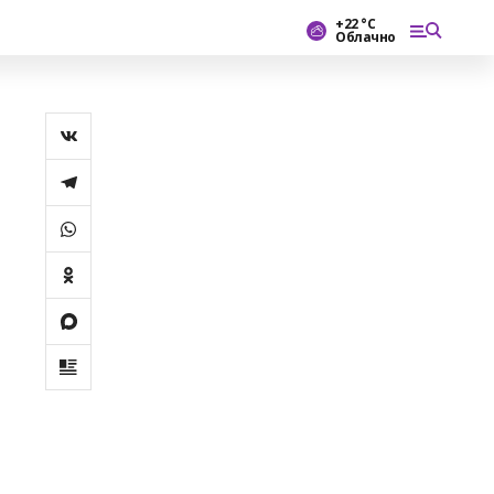
+22 °С
Облачно