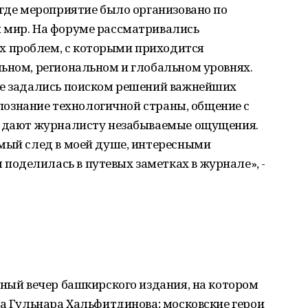
 где мероприятие было организовано по
 мир. На форуме рассматривались
 проблем, с которыми приходится
льном, региональном и глобальном уровнях.
де задались поиском решений важнейших
, познание технологичной страны, общение с
н дают журналисту незабываемые ощущения.
имый след в моей душе, интересными
оделилась в путевых заметках в журнале», -
йный вечер башкирского издания, на котором
са Гульнара Хальфитдинова; московские герои