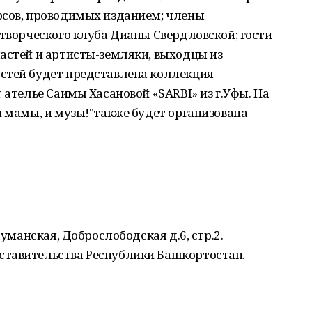
рсов, проводимых изданием; члены
 творческого клуба Дианы Свердловской; гости
астей и артисты-земляки, выходцы из
стей будет представлена коллекция
 ателье Саимы Хасановой «SARBI» из г.Уфы. На
и мамы, и музы!"также будет организована
ауманская, Доброслободская д.6, стр.2.
ставительства Республики Башкортостан.