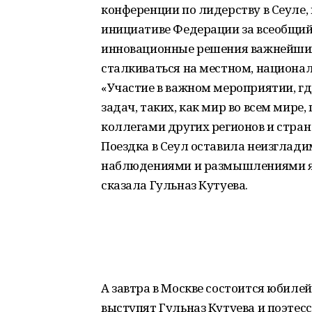
конференции по лидерству в Сеуле,
инициативе Федерации за всеобщий
инновационные решения важнейших
сталкиваться на местном, национа
«Участие в важном мероприятии, г
задач, таких, как мир во всем мире
коллегами других регионов и стра
Поездка в Сеул оставила неизглад
наблюдениями и размышлениями я п
сказала Гульназ Кутуева.
А завтра в Москве состоится юбиле
выступят Гульназ Кутуева и поэтес