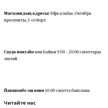
Магазиндың адресы:
Өфө ҡалаһы, Октябрь
проспекты, 2-се йорт.
Сауҙа нөктәһе
көн һайын 9.00 – 20.00 сәғәттәрҙә
эшләй.
Йәкшәмбе эш көнө
10.00 сәғәттә башлана.
Читайте нас