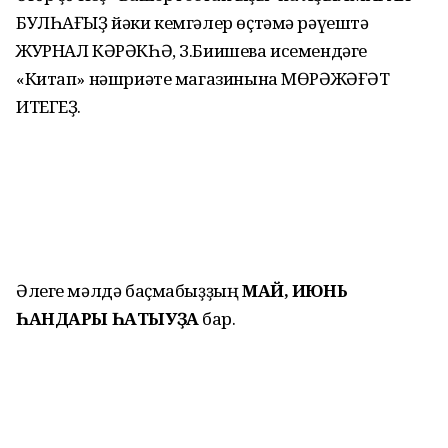
БУЛҺАҒЫҘ йәки кемгәлер өҫтәмә рәүештә
ЖУРНАЛ КӘРӘКҺӘ, З.Биишева исемендәге
«Китап» нәшриәте магазинына МӨРӘЖӘҒӘТ
ИТЕГЕҘ.
Әлеге мәлдә баҫмабыҙҙың
МАЙ, ИЮНЬ
ҺАНДАРЫ ҺАТЫУҘА
бар.