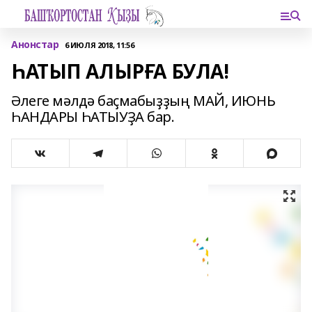
Анонстар
6 ИЮЛЯ 2018, 11:56
ҺАТЫП АЛЫРҒА БУЛА!
Әлеге мәлдә баҫмабыҙҙың МАЙ, ИЮНЬ
ҺАНДАРЫ ҺАТЫУҘА бар.