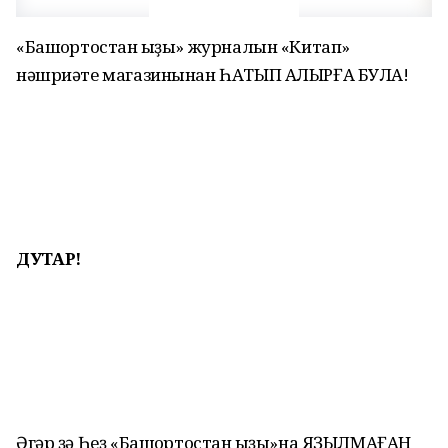
«Башҡортостан ҡыҙы» журналын «Китап»
нәшриәте магазинынан ҺАТЫП АЛЫРҒА БУЛА!
ДУҪТАР!
Әгәр ҙә Һеҙ «Башҡортостан ҡыҙы»на ЯҘЫЛМАҒАН