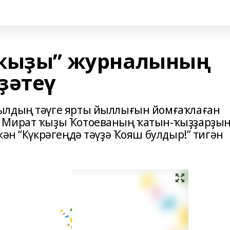
 ҡыҙы” журналының
ҙәтеү
ылдың тәүге ярты йыллығын йомғаҡлаған
з Мират ҡыҙы Ҡотоеваның ҡатын-ҡыҙҙарҙы
кән “Күкрәгеңдә тәүҙә Ҡояш булдыр!” тигән