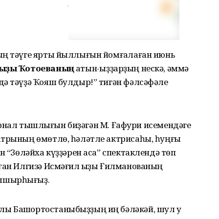
ың тәүге ярты йыллығын йомғаҡлаған июнь
 ҡыҙы Ҡотоеваның
ҡатын-ҡыҙҙарҙың нескә, әммә
дә тәүҙә Ҡояш булдыр!” тигән фәлсәфәле
урнал тышлығын биҙәгән М. Ғафури исемендәге
атрының өмөтлө, һәләтле актрисаһы, һуңғы
н “Зөләйха күҙҙәрен аса” спектаклендә төп
аған Илгизә Исмәғил ҡыҙы Ғилманованың
нышырһығыҙ.
ы Башҡортостаныбыҙҙың иң бәләкәй, шул уҡ