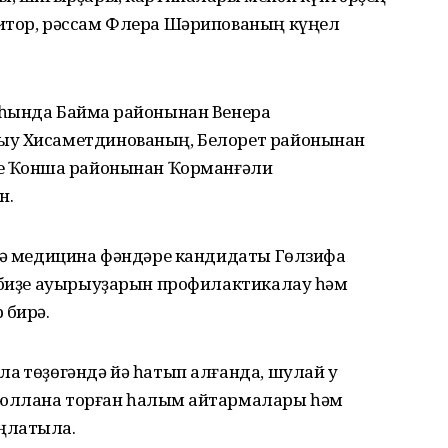
итор, рәссам Флера Шәрипованың күңел
һында Баймаҡ районынан Венера
ыу Хисаметдинованың, Белорет районынан
е Ҡоншаҡ районынан Ҡорманғәли
н.
ә медицина фәндәре кандидаты Гөлзифа
н биҙе ауырыуҙарын профилактикалау һәм
 бирә.
ҡ төҙөгәндә йә һатып алғанда, шулай уҡ
юллана торған һалым ҡайтармалары һәм
ңлатыла.