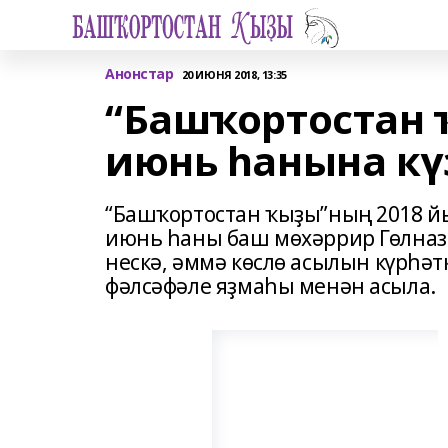
Анонстар
20 ИЮНЯ 2018, 13:35
“Башҡортостан
июнь һанына кү
“Башҡортостан ҡыҙы”ның 2018 й
июнь һаны баш мөхәррир Гөлна
нескә, әммә көслө асылын күрһәт
фәлсәфәле яҙмаһы менән асыла.