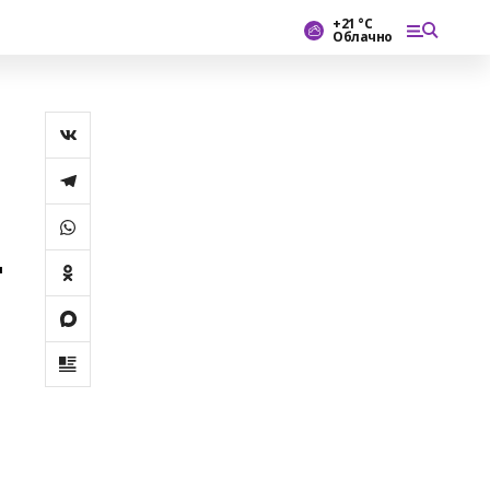
+21 °С
Облачно
ң