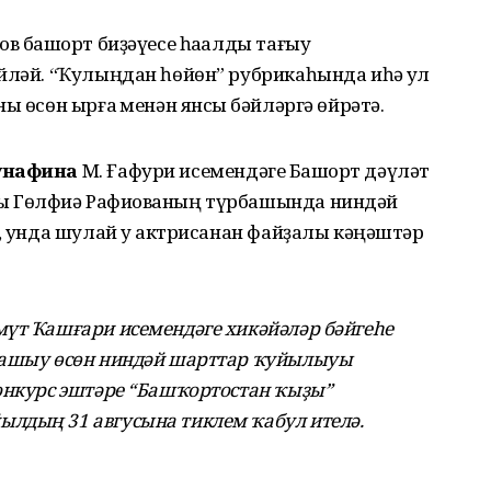
ов башҡорт биҙәүесе һаҡалды тағыу
йләй. “Ҡулыңдан һөйөн” рубрикаһында иһә ҡул
ы өсөн ырғаҡ менән янсыҡ бәйләргә өйрәтә.
Ҡунафина
М. Ғафури исемендәге Башҡорт дәүләт
ы Гөлфиә Рафиҡованың түрбашында ниндәй
й, унда шулай уҡ актрисанан файҙалы кәңәштәр
мүт Ҡашғари исемендәге хикәйәләр бәйгеһе
нашыу өсөн ниндәй шарттар ҡуйылыуы
Конкурс эштәре “Башҡортостан ҡыҙы”
лдың 31 авгусына тиклем ҡабул ителә.