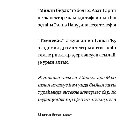
“Милли биҙәк”
тә белгес Азат Ғарип
нескәлектәре хаҡында тәфсирләп һө
оҫтаһы Рәлиә Йәһүҙина кеҫә телефон
“Тәмлекәс”
тә журналист
Гөлшат 
академия драма театры артисткаһ
тәмле ризыҡтар әҙерләнеүен асыҡла
ҙә урын алған.
Журналда тағы ла V Халыҡ-ара Мәх
иғлан ителеүе һәм унда быйыл ҡат
тураһында ентекле мәғлүмәт бар. 
редакцияһы тарафынан ағымдағы йы
Читайте нас