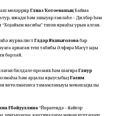
баш мөхәррир
Гөлназ Ҡотоеваның
Баймаҡ
атур, ижади һәм эшҡыуар ғаиләһе – Дилбәр һәм
“Хоҙайым насибы” тигән яҙмаһы урын алған.
иһә журналист
Гөлдәр Яҡшығолова
бар
уаға арнаған теш табибы Әлфирә Мәҡсүт ҡыҙы
н барлай.
ылаған билдәле прозаик һәм шағирә
Гөлнур
 поэмаһы һәм арҙаҡлы яҙыусыбыҙ
Ғәлим
гән көтөлмәгәнсә тамамланыуы менән ҡыҙыҡлы
ина Ғөбәйҙуллина
“Йөрәгендә – йәйғор
ры, шиғырҙары, картиналары менән күптәрҙең