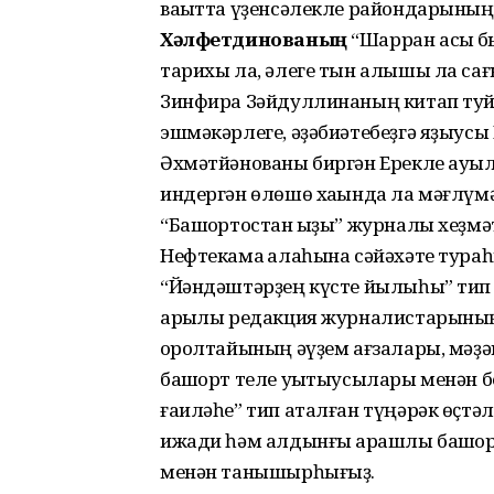
ваҡытта үҙенсәлекле райондарының
Хәлфетдинованың
“Шарран асыҡ б
тарихы ла, әлеге тын алышы ла сағ
Зинфира Зәйдуллинаның китап туйы
эшмәкәрлеге, әҙәбиәтебеҙгә яҙыус
Әхмәтйәнованы биргән Ерекле ауыл
индергән өлөшө хаҡында ла мәғлүмә
“Башҡортостан ҡыҙы” журналы хеҙмә
Нефтекама ҡалаһына сәйәхәте тур
“Йәндәштәрҙең күсте йылыһы” тип 
арҡылы редакция журналистарының
ҡоролтайының әүҙем ағзалары, мәҙә
башҡорт теле уҡытыусылары менән 
ғаиләһе” тип аталған түңәрәк өҫтәл
ижади һәм алдынғы ҡарашлы башҡорт
менән танышырһығыҙ.