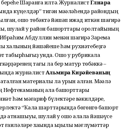
 береһе Шаранға илтә. Журналист
Гөлнара
ында күңелдәр” тигән мәҡәләһендә райондың
ылған, ошо төбәктә йәшәп ижад иткән шағирә
, шулай уҡ район башҡорттары ҡоролтайының
ы Ибраһим Абдуллин менән шағирә Зарема
ы халҡының йәшәйеше һәм рухиәтебеҙгә
т табырһығыҙ унда. Ошо уҡ рубрикала
ткәрҙәренең тағы ла бер матур төбәккә –
аһында журналист
Альмира Кирәйеваның
аталған материалы ла урын алған. Мәҡәлә
 Нефтекаманың ҡала башҡорттары
ниәт һәм мәғариф бүлектәре вәкилдәре,
берлектә “Ҡала шарттарында бөгөнгө башҡорт
дә ҡатнашыуы, шулай уҡ ошо ҡалала йәшәүсе
 ғаиләләре хаҡында ҡыҙыҡлы мәғлүмәттәр