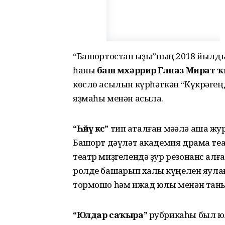
“Башҡортостан ҡыҙы”ның 2018 йылд
һаны
баш мөхәррир Гөлназ Мират
көслө асылын күрһәткән “Күкрәгең
яҙмаһы менән асыла.
“Һөйөү көсө”
тип аталған мәҡәлә аша ж
Башҡорт дәүләт академия драма те
театр миҙгелендә ҙур резонанс алға
ролде башҡарып халыҡ күңелен яул
тормошо һәм ижад юлы менән та
“Юлдар саҡыра”
рубрикаһы был юл