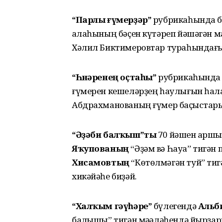
“Парлы ғүмерҙәр”
рубрикаһында 
ҡалаһының бәҫен күтәреп йәшәгән м
Хәлил Биктимеровтар тураһындағы 
“Һөнәренең оҫтаһы”
рубрикаһында 
ғүмерен кешеләрҙең һаулығын һаҡла
Абдрахманованың ғүмер баҫҡыстары
“Әҙәби балҡыш”ты
70 йәшен ҡарш
Яҡупованың
“Әҙәм вә Һауа” тигән
Хисамовтың
“Көтөлмәгән туй” ти
хикәйәһе биҙәй.
“Халҡым гәүһәре”
бүлегендә
Альб
балҡышы” тигән мәҡәләһендә йырҙа