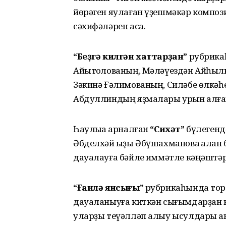
йөрәген яулаған үҙешмәкәр композ
сәхифәләрен аса.
“Беҙгә килгән хаттарҙан”
рубрика
Айытҡолованың, Мәләүездән Айһыл
Зәкинә Ғәлимованың, Силәбе өлкәһ
Абдуллиндың яҙмалары урын алға
Һаулыҡҡа арналған
“Сихәт”
бүлегенд
Әбделхәй ҡыҙы Әбүшахманова ҡалҡа
дауалауға бәйле ҡиммәтле кәңәштәр
“Ғаилә янсығы”
рубрикаһында торла
дауаланыуға киткән сығымдарҙан 
уларҙы теүәлләп алыу ысулдары а