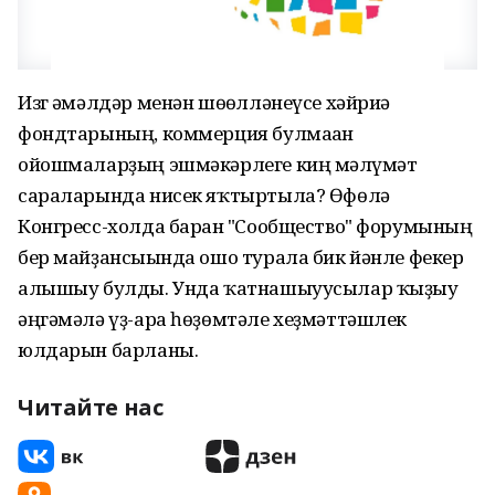
Изг ғәмәлдәр менән шөғөлләнеүсе хәйриә
фондтарының, коммерция булмаған
ойошмаларҙың эшмәкәрлеге киң мәғлүмәт
сараларында нисек яҡтыртыла? Өфөлә
Конгресс-холда барған "Сообщество" форумының
бер майҙансығында ошо турала бик йәнле фекер
алышыу булды. Унда ҡатнашыуусылар ҡыҙыу
әңгәмәлә үҙ-ара һөҙөмтәле хеҙмәттәшлек
юлдарын барланы.
Читайте нас