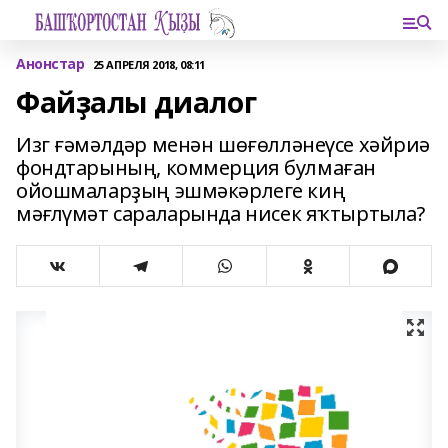
Анонстар
25 АПРЕЛЯ 2018, 08:11
Файҙалы диалог
Изг ғәмәлдәр менән шөғөлләнеүсе хәйриә
фондтарының, коммерция булмаған
ойошмаларҙың эшмәкәрлеге киң
мәғлүмәт сараларында нисек яҡтыртыла?