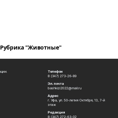
Рубрика "Животные"
ции.
Телефон
8 (347) 273-26-89
Эл. почта
bashkizi2022@mail.ru
Адрес
г. Уфа, ул. 50-летия Октября, 13, 7-й
этаж
Редакция
8 (347) 272-63-02