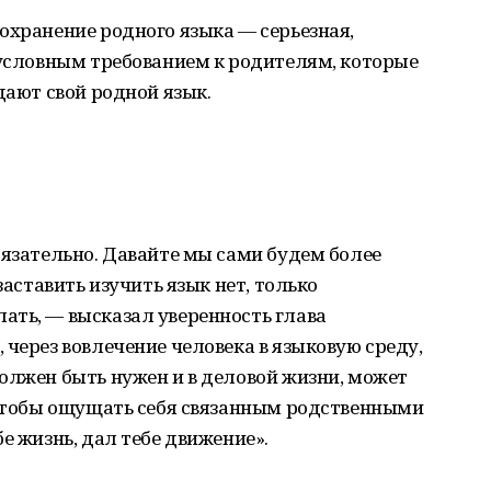
охранение родного языка — серьезная,
зусловным требованием к родителям, которые
дают свой родной язык.
бязательно. Давайте мы сами будем более
заставить изучить язык нет, только
ать, — высказал уверенность глава
 через вовлечение человека в языковую среду,
олжен быть нужен и в деловой жизни, может
, чтобы ощущать себя связанным родственными
е жизнь, дал тебе движение».