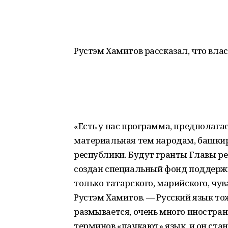
Рустэм Хамитов рассказал, что вла
«Есть у нас программа, предполага
материальная тем народам, башки
республики. Будут гранты Главы ре
создан специальный фонд поддержк
только татарского, марийского, чув
Рустэм Хамитов. — Русский язык то
размывается, очень много иностран
терминов «пачкают» язык, и он ста