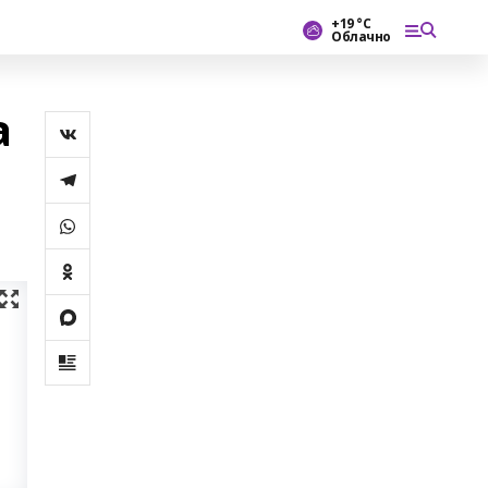
+19 °С
Облачно
а