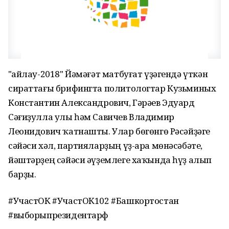
"Һайлау-2018" Йәмәғәт матбуғат үҙәгендә үткән
сираттағы брифингта политологтар Кузьминых
Константин Александрович, Гәрәев Эдуард
Сәғиҙулла улы һәм Савичев Владимир
Леонидович ҡатнашты. Улар бөгөнгө Рәсәйҙәге
сәйәси хәл, партияларҙың үҙ-ара мөнәсәбәте,
йәштәрҙең сәйәси әүҙемлеге хаҡында һүҙ алып
барҙы.
#УчастОК #УчастОК102 #Башкортостан
#выборыпрезидентарф