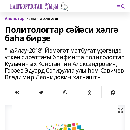
Анонстар
18 МАРТА 2018, 23:01
Политологтар сәйәси хәлгә
баһа бирҙе
"Һайлау-2018" Йәмәғәт матбуғат үҙәгендә
үткән сираттағы брифингта политологтар
Кузьминых Константин Александрович,
Гәрәев Эдуард Сәғиҙулла улы һәм Савичев
Владимир Леонидович ҡатнашты.