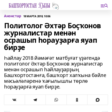
Анонстар
18 МАРТА 2018, 10:06
Политолог Әхтәр Боҫҡонов
журналистар менән
осрашып һорауҙарға яуап
бирҙе
Һайлау 2018 йәмәғәт матбуғат үҙәгендә
политолог Әхтәр Боҫҡонов журналистар
менән осрашып һайлауҙарҙың
Башҡортостанға, башҡорт халҡына бәйле
мәсьәләләренә ҡағылышлы төрлө
һорауҙарға яуап бирҙе.