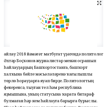
Һайлау 2018 йәмәғәт матбуғат үҙәгендә политолог
Әхтәр Боҫҡонов журналистар менән осрашып
һайлауҙарҙың Башҡортостанға, башҡорт
халҡына бәйле мәсьәләләренә ҡағылышлы
төрлө һорауҙарға яуап бирҙе. Политологтың
фекеренсә, тыуған тел һәм республика
яҙмышына, уның статусына ҡарата битараф
булмаған һәр кем һайлауға барырға бурыслы.