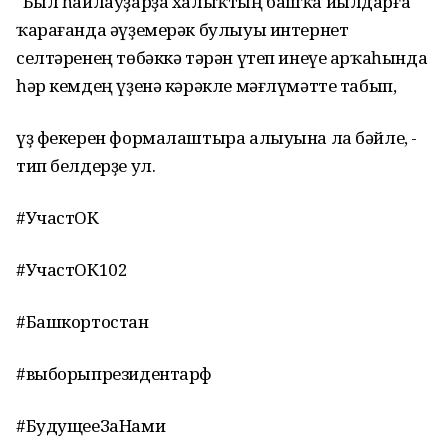
"Был һайлауҙарҙа халыҡтың башҡа йылдарға
ҡарағанда әүҙемерәк булыуы интернет
селтәренең төбәккә тәрән үтеп инеүе арҡаһында
һәр кемдең үҙенә кәрәкле мәғлүмәтте табып,
үҙ фекерен формалаштыра алыуына ла бәйле, -
тип белдерҙе ул.
#УчастОК
#УчастОК102
#Башкортостан
#выборыпрезидентарф
#БудущееЗаНами