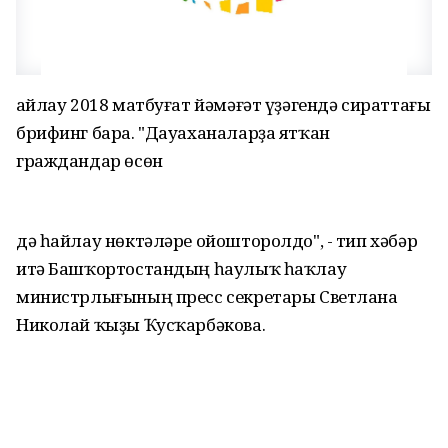
Һайлау 2018 матбуғат йәмәғәт үҙәгендә сираттағы
брифинг бара. "Дауаханаларҙа ятҡан
граждандар өсөн
дә һайлау нөктәләре ойошторолдо", - тип хәбәр
итә Башҡортостандың һаулыҡ һаҡлау
министрлығының пресс секретары Светлана
Николай ҡыҙы Ҡусҡарбәкова.