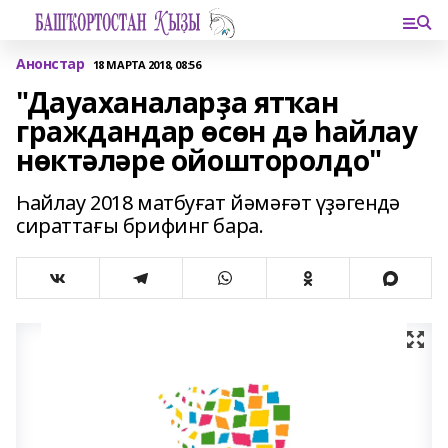
Анонстар
18 МАРТА 2018, 08:56
"Дауаханаларҙа ятҡан
граждандар өсөн дә һайлау
нөктәләре ойошторолдо"
Һайлау 2018 матбуғат йәмәғәт үҙәгендә
сираттағы брифинг бара.