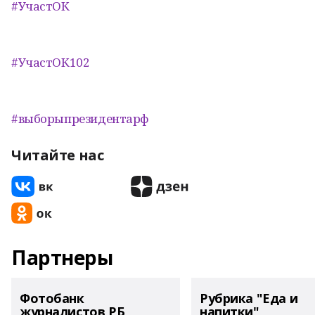
#УчастОК
#УчастОК102
#выборыпрезидентарф
Читайте нас
Партнеры
Фотобанк
Рубрика "Еда и
журналистов РБ
напитки"