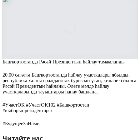
Башҡортостанда Рәсәй Президентын һайлау тамамланды
20.00 сәғәттә Башҡортостанда һайлау участкалары ябылды,
республика халҡы гражданлыҡ бурысын үтәп, киләһе 6 йылға
Рәсәй Президентын һайланы. Әлеге мәлдә һайлау
участкаларында тауыштарҙы һанау башлана.
#УчастОК #УчастОК102 #Башкортостан
#выборыпрезидентарф
#БудущееЗаНами
Читайте нас