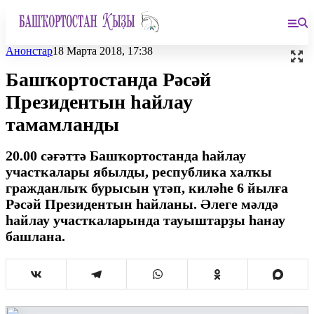
Анонстар
18 Марта 2018, 17:38
Башҡортостанда Рәсәй
Президентын һайлау
тамамланды
20.00 сәғәттә Башҡортостанда һайлау
участкалары ябылды, республика халҡы
гражданлыҡ бурысын үтәп, киләһе 6 йылға
Рәсәй Президентын һайланы. Әлеге мәлдә
һайлау участкаларында тауыштарҙы һанау
башлана.