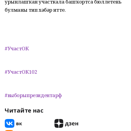
урынлашҡан участкала башҡортса бюллетень
булманы тип хәбәр итте.
#УчастОК
#УчастОК102
#выборыпрезидентарф
Читайте нас