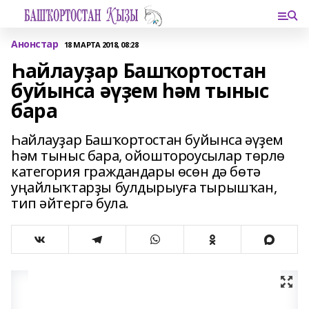
Анонстар
18 МАРТА 2018, 08:28
Һайлауҙар Башҡортостан
буйынса әүҙем һәм тыныс
бара
Һайлауҙар Башҡортостан буйынса әүҙем
һәм тыныс бара, ойоштороусылар төрлө
категория граждандары өсөн дә бөтә
уңайлыҡтарҙы булдырыуға тырышҡан,
тип әйтергә була.