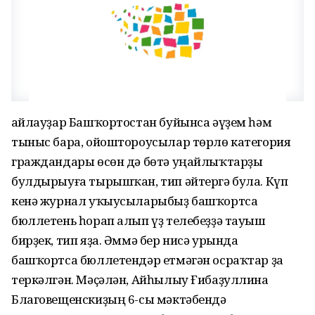
Һайлауҙар Башҡортостан буйынса әүҙем һәм
тыныс бара, ойоштороусылар төрлө категория
граждандары өсөн дә бөтә уңайлыҡтарҙы
булдырыуға тырышҡан, тип әйтергә була. Күп
кенә журнал уҡыусыларыбыҙ башҡортса
бюллетень һорап алып үҙ телебеҙҙә тауыш
бирҙек, тип яҙа. Әммә бер нисә урында
башҡортса бюллетендәр етмәгән осраҡтар ҙа
теркәлгән. Мәҫәлән, Айһылыу Ғибаҙуллина
Благовещенскиҙың 6-сы мәктәбендә