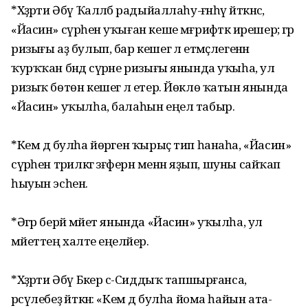
*Хәҙрәти Әбү Ҡалләбә радыйаллаһу-ғәнһү әйткәнсә,
«Йасин» сүрәһен уҡыған кеше мәғрифәткә ирешер; әгәр
ризығы аҙ булып, бар кешегә лә етмәҫлегенән
ҡурҡҡан бәндә сүрәне ризығы янында уҡыһа, ул
ризыҡ бөтөн кешегә лә етер. Йөклө ҡатын янында
«Йасин» уҡылһа, балаһын еңел табыр.
*Кем дә булһа йөрәген ҡырыҫ тип һанаһа, «Йасин»
сүрәһен тәрилкәгә зәғферән менән яҙып, шуны сайҡап
һыуын эсһен.
*Әгәр берәй мәйет янында «Йасин» уҡылһа, ул
мәйеттең халәте еңеләйер.
*Хәҙрәти Әбү Бәкер әс-Сиддыҡ тапшырғанса,
рәсүлебеҙ әйткән: «Кем дә булһа йома һайын ата-