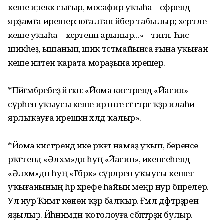
кеше иреккә сығыр, мосафир уҡыһа – сәфәрендә
ярҙамға ирешер; юғалған әйбер табылыр; хәсрәтле
кеше уҡыһа – хәсрәтенән арыныр...» – тигән. Һис
шикһеҙ, ышанып, шик тотмайынса ғына уҡыған
кеше ниәтенә ҡарата мораҙына ирешер.
*Пәйғәмбәребеҙ әйткән: «Йома кистәрендә «Йасин»
сүрәһен уҡыусы кеше иртәнге сәғәттәргә ҡәҙәр илаһи
ярлыҡауға ирешкән хәлдә ҡалыр».
*Йома кистәрендә ике рәҡәғәт намаҙ уҡып, беренсе
рәҡәғәтендә «Әлхәм»дән һуң «Йасин», икенсеһендә
«Әлхәм»дән һуң «Тәбәрәк» сүрәләрен уҡыусы кешегә
уҡығанының һәр хәрефе һайын меңәр нур бирелер.
Ул нур Ҡиәмәт көнөнә ҡәҙәр балҡыр. Ғәмәл дәфтәрҙәренә
яҙылыр. Йәһәннәмдән ҡотолоуға сәбәптәрҙән булыр.