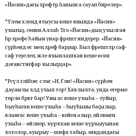
«Йасин»дағы хәрефтәр һанынса сауап бирелер».
*Үлем хәлендә ятыусы кеше янында «Йасин»
уҡығыҙ, сөнки Аллаһ Тәғәлә «Йасин»дың уҡылған
һәр хәрефе һайын унар фәрештә индерер. «Йасин»
сүрәһендә өс мең хәреф барҙыр. Был фәрештәләр саф-
саф теҙелеп, әжәле яҡынлашҡан кеше өсөн
доғаистиғфар ҡылырҙар».
*Рәсүл ғәләйһис-сәләм: «И, Ғәли! «Йасин» сүрәһен
дауамлы хәлдә уҡып тор! Хаҡлыҡта, унда егерме
төрлө бәрәкәт бар! Уны ас кеше уҡыһа – туйыр,
һыуһаған кеше уҡыһа – һыуһыны баҫылыр,
яланғас кеше уҡыһа – кейенә алыр, өйләнмәгән
уҡыһа – өйләнер, ҡурҡҡан кеше ҡурҡыуынан
ҡотолор, ауырыу – шифа табыр, зиндандағы