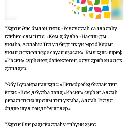
*Хәҙрәти Әнәс былай тигән: «Рәсүлүллаһ саллалаһу
ғәләйһис-сәләм әйтте: «Кем дә булһа «Йасин»ды
уҡыһа, Аллаһы Тәғәлә ул бәндәгә нәҡ ун мәртәбә Ҡөрьән
уҡып сыҡҡан ҡәҙәре сауап яҙасаҡ». Был хәҙис-шәриф
«Йасин» сүрәһенең бөйөклөгөнә, олуғ дәрәжәһенә асыҡ
дәлилдер.
*Әбү Һүрайранан хәҙис: «Пәйғәмбәребеҙ былай тип
әйткән: «Кем дә булһа төндә «Йасин» сүрәһен Аллаһ
ризалығына ирешәм тип уҡыһа, Аллаһ Тәғәлә ул
бәндәне шул төндә ғәфү итәлер».
*Хәҙрәти Ғәли радыйаллаһу-ғәнһүнән хәҙис: