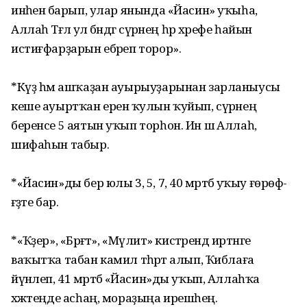
инәһенә барып, улар янында «Йасин» уҡыһа,
Аллаһ Тәғәлә ул бәндәгә сүрәнең һәр хәрефе һайын
истиғфарҙарын ебәреп торор».
*Күҙ һәм ашҡаҙан ауырыуҙарынан зарланыусы
кеше ауыртҡан еренә ҡулын ҡуйып, сүрәнең
беренсе 5 аятын уҡып торһон. Ин шә Аллаһ,
шифаһын табыр.
*«Йасин»ды бер юлы 3, 5, 7, 40 мәртәбә уҡыу ғөрөф-
ғәҙәте бар.
*«Ҡәҙер», «Бәрәғәт», «Мәүлит» кистәрендә иртәнге
ваҡытҡа табан камил тәһәрәт алып, Ҡиблаға
йүнәлеп, 41 мәртәбә «Йасин»ды уҡып, Аллаһҡа
хәжәтеңде асһаң, мораҙыңа ирешәһең.