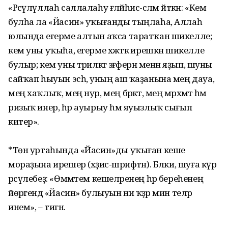
«Рәсүлүллаһ саллалаһу ғәләйһис-сәләм әйткән: «Кем
булһа ла «Йасин» уҡығанды тыңлаһа, Аллаһ
юлында егерме алтын аҡса таратҡан шикелле;
кем уны уҡыһа, егерме хәжәткә ирешкән шикелле
булыр; кем уны тәрилкәгә зәғферән менән яҙып, шуны
сайҡап һыуын эсһә, уның аш ҡаҙанына мең дауа,
мең хаҡлыҡ, мең нур, мең бәрәкәт, мең мәрхәмәт һәм
ризыҡ инер, һәр ауырыу һәм яуызлыҡ сығып
китер».
*Төн уртаһында «Йасин»ды уҡыған кеше
мораҙына ирешер (хәҙис-шәрифтән). Бәлки, шуға күрә
рәсүлебеҙ: «Өммәтем кешеләренең һәр береһенең
йөрәгендә «Йасин» булыуын ни ҡәҙәр мин теләр
инем», – тигән.