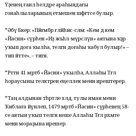
Үҙенең ғаилә әһелдәре араһындағы
гонаһлыларының етмешенә шәфәғәтсе булыр.
*Әбү Бәкер: «Пәйғәмбәр ғәләйһис-сәләм: «Кем дә кем
«Йасин» сүрәһен «Иҙ жәъәһәл-мүрсәлүн» аятына ҡәҙәр
уҡып доға ҡылһа, теләгән доғаһы ҡабул булыр!» –
тип әйтте», – тигән.
*Рәттән 41 мәртәбә «Йасин» уҡылһа, Аллаһы Тәғәлә
һораусыны теләктәренә еңеллек менән ирештерер.
*Таң алдынан тәһәрәтле хәлдә, тулы иман менән
Ҡиблаға йүнәлеп, 1479 мәртәбә «Йасин» сүрәһенең 58-
се аятын уҡып теләгән кеше Аллаһы Тәғәлә рәхмәте
менән мораҙына ирешер.