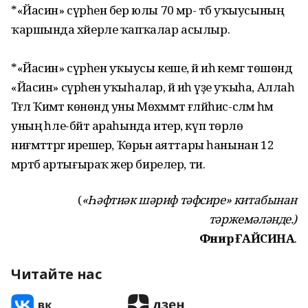
*«Йасин» сүрәһен бер юлы 70 мәр- тәбә уҡыусының
ҡаршында хәйерле ҡапҡалар асылыр.
*«Йасин» сүрәһен уҡыусы кеше, йә иһә кемгә төшөндә
«Йасин» сүрәһен уҡыһалар, йә иһә үҙе уҡыһа, Аллаһ
Тәғәлә Ҡиәмәт көнөндә уны Мөхәммәт ғәләйһис-сәләм һәм
уның әһле-бәйт араһында итер, күп төрлө
ниғмәттәргә ирешер, Ҡөрьән аяттары һанынан 12
мәртәбә артығыраҡ әжер бирелер, ти.
(
«Һәфтиәк шәриф тәфсире» китабынан
тәржемәләнде.)
Фәнирә ҒАЙСИНА
.
Читайте нас