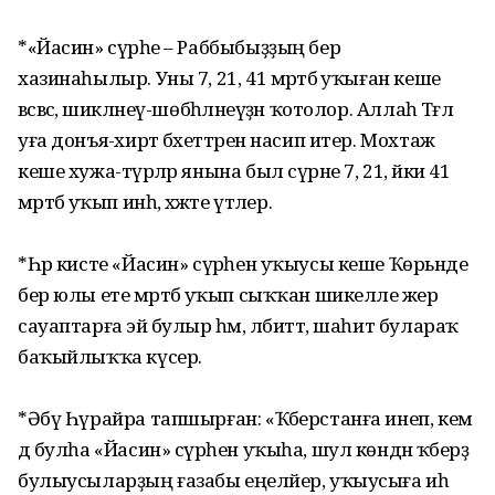
*«Йасин» сүрәһе – Раббыбыҙҙың бер
хазинаһылыр. Уны 7, 21, 41 мәртәбә уҡыған кеше
вәсвәсә, шикләнеү-шөбһәләнеүҙән ҡотолор. Аллаһ Тәғәлә
уға донъя-әхирәт бәхеттәрен насип итер. Мохтаж
кеше хужа-түрәләр янына был сүрәне 7, 21, йәки 41
мәртәбә уҡып инһә, хәжәте үтәлер.
*Һәр кисте «Йасин» сүрәһен уҡыусы кеше Ҡөрьәнде
бер юлы ете мәртәбә уҡып сыҡҡан шикелле әжер
сауаптарға эйә булыр һәм, әлбиттә, шаһит булараҡ
баҡыйлыҡҡа күсер.
*Әбү Һүрайра тапшырған: «Ҡәберстанға инеп, кем
дә булһа «Йасин» сүрәһен уҡыһа, шул көндән ҡәберҙә
булыусыларҙың ғазабы еңеләйер, уҡыусыға иһә