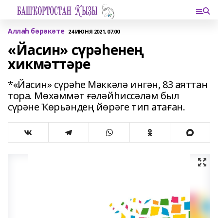
Аллаһ бәрәкәте
24 ИЮНЯ 2021, 07:00
«Йасин» сүрәһенең
хикмәттәре
*«Йасин» сүрәһе Мәккәлә ингән, 83 аяттан
тора. Мөхәммәт ғәләйһиссәләм был
сүрәне Ҡөрьәндең йөрәге тип атаған.