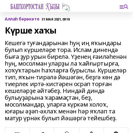
Аллаһ бәрәкәте
31 МАЯ 2021, 09:18
Күрше хаҡы
Кешегә туғандарынан һуң иң яҡындары
булып күршеләре тора. Ислам динендә
быға ҙур урын бирелә. Үҙенең ғаиләһенән
һуң, мосолман уларҙы ла ҡайғыртырға,
хоҡуҡтарын һаҡларға бурыслы. Күршеләр
тип, яҡын-тирәлә йәшәгән, беҙгә көн дә
тиерлек иртә-кистәрен осрап торған
кешеләрҙе әйтәбеҙ. Ниндәй диндә
булыуҙарына ҡарамаҫтан, беҙ,
мосолмандар, уларға күркәм холоҡ,
юғары әҙәп-әхлаҡ менән һәр яҡлап та
матур үрнәк булып йәшәргә тейешбеҙ.