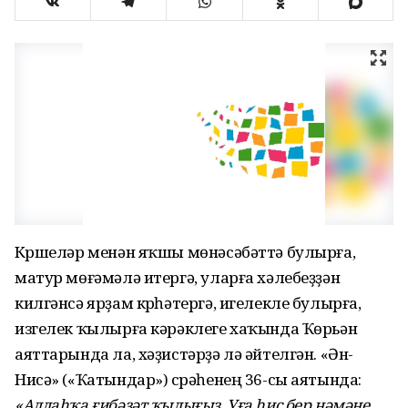
Күршеләр менән яҡшы мөнәсәбәттә булырға,
матур мөғәмәлә итергә, уларға хәлебеҙҙән
килгәнсә ярҙам күрһәтергә, игелекле булырға,
изгелек ҡылырға кәрәклеге хаҡында Ҡөрьән
аяттарында ла, хәҙистәрҙә лә әйтелгән. «Ән-
Нисә» («Ҡатындар») сүрәһенең 36-сы аятында:
«Аллаһҡа ғибәҙәт ҡылығыҙ, Уға һис бер нәмәне