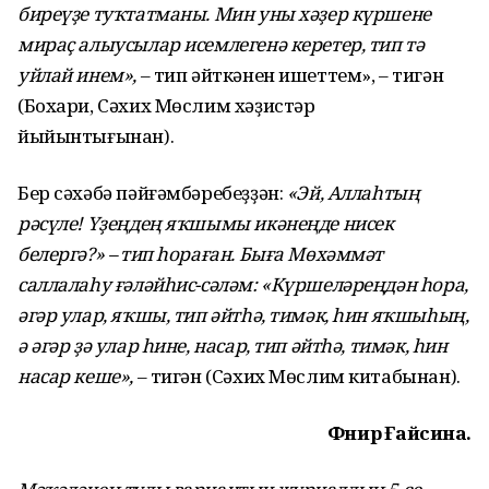
биреүҙе туҡтатманы. Мин уны хәҙер күршене
мираҫ алыусылар исемлегенә керетер, тип тә
уйлай инем»,
– тип әйткәнен ишеттем», – тигән
(Бохари, Сәхих Мөслим хәҙистәр
йыйынтығынан).
Бер сәхәбә пәйғәмбәребеҙҙән:
«Эй, Аллаһтың
рәсүле! Үҙеңдең яҡшымы икәнеңде нисек
белергә?» – тип һораған. Быға Мөхәммәт
саллалаһу ғәләйһис-сәләм: «Күршеләреңдән һора,
әгәр улар, яҡшы, тип әйтһә, тимәк, һин яҡшыһың,
ә әгәр ҙә улар һине, насар, тип әйтһә, тимәк, һин
насар кеше»,
– тигән (Сәхих Мөслим китабынан).
Фәнирә Ғайсина.