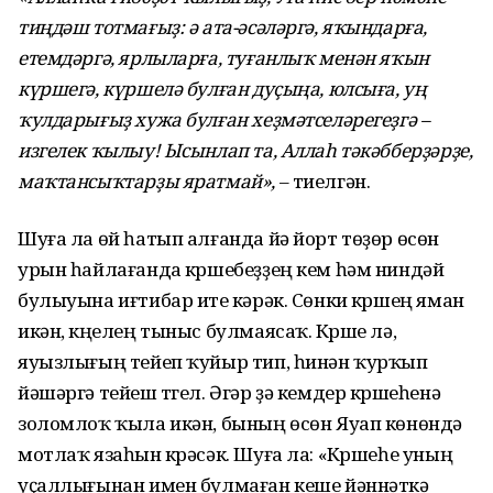
тиңдәш тотмағыҙ: ә ата-әсәләргә, яҡындарға,
етемдәргә, ярлыларға, туғанлыҡ менән яҡын
күршегә, күршелә булған дуҫыңа, юлсыға, уң
ҡулдарығыҙ хужа булған хеҙмәтселәрегеҙгә –
изгелек ҡылыу! Ысынлап та, Аллаһ тәкәбберҙәрҙе,
маҡтансыҡтарҙы яратмай»,
– тиелгән.
Шуға ла өй һатып алғанда йә йорт төҙөр өсөн
урын һайлағанда күршебеҙҙең кем һәм ниндәй
булыуына иғтибар итеү кәрәк. Сөнки күршең яман
икән, күңелең тыныс булмаясаҡ. Күрше лә,
яуызлығың тейеп ҡуйыр тип, һинән ҡурҡып
йәшәргә тейеш түгел. Әгәр ҙә кемдер күршеһенә
золомлоҡ ҡыла икән, бының өсөн Яуап көнөндә
мотлаҡ язаһын күрәсәк. Шуға ла: «Күршеһе уның
уҫаллығынан имен булмаған кеше йәннәткә