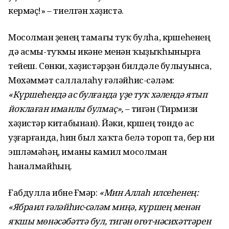
кермәҫ!» – тиелгән хәҙистә.
Мосолман үҙенең тамағы туҡ булһа, күршеһенең
дә асмы-туҡмы икәне менән ҡыҙыҡһынырға
тейеш. Сөнки, хәҙистәрҙән билдәле булыуынса,
Мөхәммәт саллалаһу ғәләйһис-сәләм:
«Күршеһендә ас булғанда үҙе туҡ хәлендә ятып
йоҡлаған иманлы булмаҫ»,
– тигән (Тирмизи
хәҙистәр китабынан). Йәки, күршең төндө ас
уҙғарғанда, һин был хаҡта белә тороп та, бер ни
эшләмәһәң, иманы камил мосолман
һаналмайһың.
Ғабдулла ибне Ғүмәр:
«Мин Аллаһ илсеһенең:
«Ябраил ғәләйһис-сәләм миңә, күршең менән
яҡшы мөнәсәбәттә бул, тигән өгөт-нәсихәттәрен