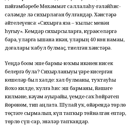
пәйғәмбәребеҙ Мөхәммәт саллалаһу-ғәләйһис-
сәләмде лә сихырлаған булғандар. Хәҙистәрҙә
әйтелеүенсә: «Сихырға яза – ҡылыс менән
һуғыу». Кемдәр сихырсыларға, күрәҙәселәргә
бара, уларға ышана икән, уларҙың 40 көн намаҙы,
доғалары ҡабул булмаҫ, тиелгән хәҙистәрҙә.
Үҙеңдә боҙом эше бармы-юҡмы икәнен нисек
белергә була? Сихырланыуҙы үҙҙәре кисергән
кешеләр был хәлде: хәл булманы, туҡтауһыҙ
йоҡо килде, ҡулға һис эш барманы, йәшәге
килмәне, кәүҙәм ауырайҙы, үҙемде саҡ һөйрәтеп
йөрөнөм, тип аңлата. Шулай уҡ, өйҙәрендә төрлө
төҫтәге сырмалып, күп тапҡыр төйнәлгән ептәр,
төрлө сүп-сар, энәләр тапҡандар.