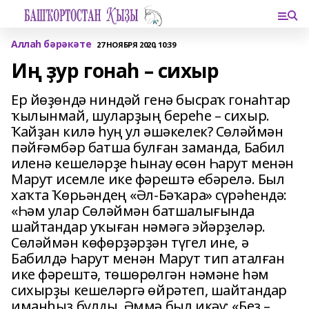
Аллаһ бәрәкәте
27 НОЯБРЯ 2020, 10:39
Иң ҙур гонаһ – сихыр
Ер йөҙөндә ниндәй генә бысраҡ гонаһтар
ҡылынмай, шуларҙың береһе – сихыр.
Ҡайҙан килә һуң ул әшәкелек? Сөләймән
пәйғәмбәр батша булған заманда, Бабил
иленә кешеләрҙе һынау өсөн Һарут менән
Марут исемле ике фәрештә ебәрелә. Был
хаҡта Ҡөрьәндең «Әл-Бәҡара» сүрәһендә:
«Һәм улар Сөләймән батшалығында
шайтандар уҡыған нәмәгә эйәрҙеләр.
Сөләймән көфөрҙәрҙән түгел ине, ә
Бабилдә Һарут менән Марут тип аталған
ике фәрештә, төшөрөлгән нәмәне һәм
сихырҙы кешеләргә өйрәтеп, шайтандар
иманһыҙ булды. Әммә был икәү: «Беҙ –