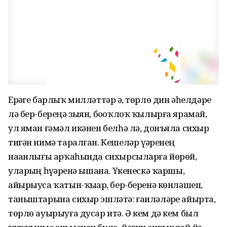
Ерҙәге барлыҡ милләттәр ҙә, төрлө дин әһелдәре
лә бер-береңә зыян, боҙоҡлоҡ ҡылырға ярамай,
ул яман ғәмәл икәнен белһә лә, донъяла сихыр
тигән нимә таралған. Кешеләр үҙҙәренең
наҙанлығы арҡаһында сихырсыларға йөрөй,
уларҙың һүҙҙәренә ышана. Үкенескә ҡаршы,
айырыуса ҡатын-ҡыҙҙар, бер-беренә көнләшеп,
таныштарына сихыр эшләтә: ғаиләләрҙе айырта,
төрлө ауырыуға дусар итә. Ә кем дә кем был