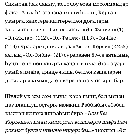
Сихырҙан һаҡланыу, ҡотолоу өсөн мосолмандар
фәҡәт Аллаһ Тәғәләнән ярҙам һорап, Ҡөрьән
уҡырға, хәҙистәрҙә килтерелгән доғаларҙы
ҡылырға тейеш. Был осраҡта: «Әл-Фатиха» (1),
«Әл-Ихлас» (112), «Әл-Фәләҡ» (113), «Ән-Нәс»
(114) сүрәләрен, шулай уҡ «Аятел-Көрси» (2:255)
аятын, «Әл-Әнбиә» (21) сүрәһенең 87-се аятының
һуңғы өлөшөн уҡырға кәңәш ителә. Әгәр ҙә үҙҙәре
уҡый алмаһа, динде яҡшы белгән кешеләрҙән
доғалар ярҙамында өшкөрөлөргә хаҡтары бар.
Шулай уҡ зәм-зәм һыуы, ҡара тмин, бал менән
дауаланыуҙы өҫтәргә мөмкин. Раббыбыҙ сәбәбен
ҡылған кешегә шифаһын бирә:
«Һәм Беҙ
Ҡөрьәндән иман килтергән кешеләргә шифа һәм
рәхмәт булған нимәне индерәбеҙ...»
тиелгән «Әл-