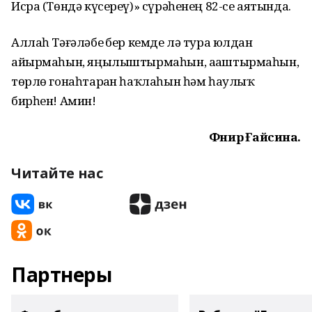
Исра (Төндә күсереү)» сүрәһенең 82-cе аятында.
Аллаһ Тәғәләбеҙ бер кемде лә тура юлдан
айырмаһын, яңылыштырмаһын, аҙаштырмаһын,
төрлө гонаһтарҙан һаҡлаһын һәм һаулыҡ
бирһен! Амин!
Фәнирә Ғайсина.
Читайте нас
Партнеры