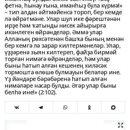
фетнә, һынау ғына, иманһыҙ була күрмә!»
– тип алдан әйтмәйенсә тороп, бер кемде
лә өйрәтмәне. Улар шул ике фәрештәнән
ирҙе һәм ҡатынды нисек айырырға
икәнлеген өйрәнделәр. Әммә улар
Алланың рөхсәтенән башҡа бының менән
бер кемгә лә зарар килтермәнеләр. Улар,
үҙҙәренә зыян килтереп, файҙа бирмәй
торған нимәгә өйрәнделәр, һәм улар
быны һатып алған кешенең киләсәк
тормошта өлөшө булмауын беләләр ине.
Үҙ йәндәре бәрәбәренә һатып алған
нимәләре насар булды. Әгәр улар быны
белһә ине!» (2:102).