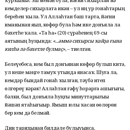
ҡурҡыныс эш менән була, йәғни сихырлай йә
кемделер сихырлата икән – ул иң ҙур гонаһтарҙың
береһен ҡыла. Ул Аллаһтан баш тарта, йәғни
иманынан яҙып, көфөр була һәм ике донъяла ла
бәхетһеҙ ҡала. «Та һа» (20) сүрәһенең 69-cы
аятының һуңында:
«...әммә сихырсы ҡайҙа ғына
килһә лә бәхетле булмаҫ»
, – тиелгән.
Белеүебеҙсә, кем был донъянан көфөр булып китә,
ул кеше мәңге тамуҡ утында янасаҡ. Шуға ла,
кемдәр бындай гонаһ ҡылған, тәүбә итеп
өлгөрөү кәрәк! Аллаһтан ғәфү һорарға ашығығыҙ,
бәлки, был донъяла һуңғы минуттарығыҙҙы
йәшәп ятаһығыҙҙыр. Яҙмыш юлы ҡасан өҙөлөрөн
бер кем дә белмәй.
Дин тарихынан билдәле булыуынса,