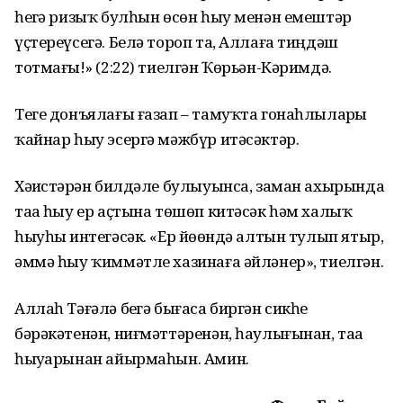
һеҙгә ризыҡ булһын өсөн һыу менән емештәр
үҫтереүсегә. Белә тороп та, Аллаға тиңдәш
тотмағыҙ!» (2:22) тиелгән Ҡөрьән-Кәримдә.
Теге донъялағы ғазап – тамуҡта гонаһлыларҙы
ҡайнар һыу эсергә мәжбүр итәсәктәр.
Хәҙистәрҙән билдәле булыуынса, заман ахырында
таҙа һыу ер аҫтына төшөп китәсәк һәм халыҡ
һыуһыҙ интегәсәк. «Ер йөҙөндә алтын тулып ятыр,
әммә һыу ҡиммәтле хазинаға әйләнер», тиелгән.
Аллаһ Тәғәлә беҙгә бығаса биргән сикһеҙ
бәрәкәтенән, ниғмәттәренән, һаулығынан, таҙа
һыуҙарынан айырмаһын. Амин.