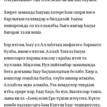
Хәҙерге заманда һыуҙың хәтере һәм сихри көсө
барлығын ғалимдар ҙа билдәләй. Һыуҙы
өшкөргәндә лә ҡулланабыҙ, быға ямғыр һыуы
бигерәк тә килешә.
Бер яҡтан, һыу ул Аллаһтың шәфәғәте, бәрәкәте
булһа, икенсе яҡтан, Аллаһ Тәғәлә һыуҙы
кешеләргә ҡаршы язалау сараһы итеп тә
ҡуллана. Мәҫәлән, Нух пәйғәмбәр заманында
бөтә донъяны һыу баҫҡанлығын беләбеҙ. Хәҙер ҙә,
кешеләр гонаһҡа батһа, тәүбә-шөкөр итмәһә,
Аллаһты иҫкә алмаһа, Уға кемделер тиңдәш
итһә, ерҙәрҙе ҡар, һыу баҫа, боҙ яуа, йылғалар таша,
зыян килә. «Һеҙҙең өсөн Ерҙе түшәк итеүсегә, Күкте
көмбәҙ ҡылыусыға һәм Күктән һыу төшөрөүсегә,