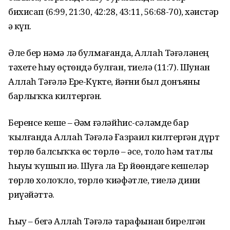
бихисап (6:99, 21:30, 42:28, 43:11, 56:68-70), хәҙистәр
ҙә күп.
Әле бер нәмә лә булмағанда, Аллаһ Тәғәләнең
тәхете һыу өҫтөндә булған, тиелә (11:7). Шунан
Аллаһ Тәғәлә Ерҙе-Күкте, йәғни был донъяны
барлыҡҡа килтергән.
Беренсе кеше – Әҙәм ғәләйһис-сәләмде бар
ҡылғанда Аллаһ Тәғәлә Ғазраил килтергән дүрт
төрлө балсыҡҡа өс төрлө – әсе, тоҙло һәм татлы
һыуҙы ҡушып иҙә. Шуға ла Ер йөҙөндәге кешеләр
төрлө холоҡло, төрлө ҡиәфәтле, тиелә дини
риүәйәттә.
Һыу – беҙгә Аллаһ Тәғәлә тарафынан бирелгән