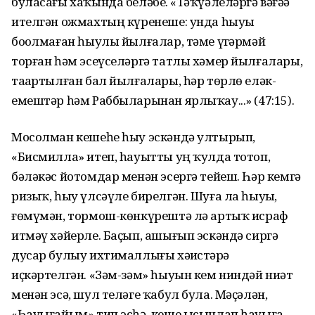
буласағы хаҡында беләбеҙ. «Тәҡүәлеләргә вәғәҙә
ителгән ожмахтың күренеше: унда һыуы
боҙолмаған һыулы йылғалар, тәме үҙгәрмәй
торған һәм эсеүселәргә татлы хәмер йылғалары,
таҙартылған бал йылғалары, һәр төрлө еләк-
емештәр һәм Раббыларынан ярлыҡау...» (47:15).
Мосолман кешеһе һыу эскәндә ултырып,
«Бисмилла» итеп, һауытты уң ҡулда тотоп,
бәләкәс йотомдар менән эсергә тейеш. Һәр кемгә
ризыҡ, һыу үлсәүле бирелгән. Шуға ла һыуҙы,
ғөмүмән, тормош-көнкүрештә лә артыҡ исраф
итмәү хәйерле. Баҫып, ашығып эскәндә сиргә
дусар булыу ихтималлығы хәҙистәрҙә
иҫкәртелгән. «Зәм-зәм» һыуын кем ниндәй ниәт
менән эсә, шул теләге ҡабул була. Мәҫәлән,
«Һауығайым» тип эсһә, кеше ысынлап һауыға.