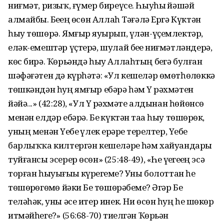
ниғмәт, ризыҡ, ғүмер биреүсе. Һыуһыҙ йәшәй
алмайбыҙ. Беҙҙең өсөн Аллаһ Тәғәлә Ергә Күктән
һыу төшөрә. Ямғыр яуҙырып, үлән-үҫемлектәр,
еләк-емештәр үҫтерә, шулай беҙҙе ниғмәтләндерә,
көс бирә. Ҡөрьәндә һыу Аллаһтың беҙгә булған
шәфәғәтен дә күрһәтә: «Ул кешеләр өмөтһөҙлөккә
төшкәндән һуң ямғыр ебәрә һәм Үҙ рәхмәтен
йәйә...» (42:28), «Ул Үҙ рәхмәте алдынан һөйөнсө
менән елдәр ебәрә. Беҙ күктән таҙа һыу төшөрҙөк,
уның менән Үҙебеҙ үлек ерҙәрҙе терелтер, Үҙебеҙ
барлыҡҡа килтергән кешеләрҙе һәм хайуандарҙы
туйғансы эсерер өсөн» (25:48-49), «Һеҙ үҙегеҙҙең эсә
торған һыуығыҙҙы күрҙегеҙме? Уны болоттан һеҙ
төшөрҙөгөҙмө йәки Беҙ төшөрәбеҙме? Әгәр Беҙ
теләһәк, уны әсе итер инек. Ни өсөн һуң һеҙ шөкөр
итмәйһегеҙ?» (56:68-70) тиелгән Ҡөрьән