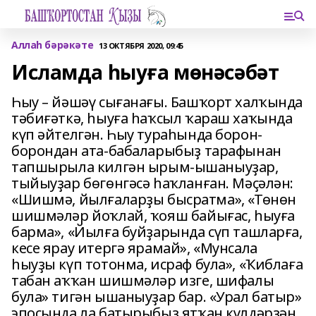
Аллаһ бәрәкәте
13 ОКТЯБРЯ 2020, 09:45
Исламда һыуға мөнәсәбәт
Һыу – йәшәү сығанағы. Башҡорт халҡында
тәбиғәткә, һыуға һаҡсыл ҡараш хаҡында
күп әйтелгән. Һыу тураһында борон-
борондан ата-бабаларыбыҙ тарафынан
тапшырыла килгән ырым-ышаныуҙар,
тыйыуҙар бөгөнгәсә һаҡланған. Мәҫәлән:
«Шишмә, йылғаларҙы бысратма», «Төнөн
шишмәләр йоҡлай, ҡояш байығас, һыуға
барма», «Йылға буйҙарында сүп ташларға,
кесе ярау итергә ярамай», «Мунсала
һыуҙы күп тотонма, исраф була», «Ҡиблаға
табан аҡҡан шишмәләр изге, шифалы
була» тигән ышаныуҙар бар. «Урал батыр»
эпосында ла батырыбыҙ ятҡан күлдәрҙән