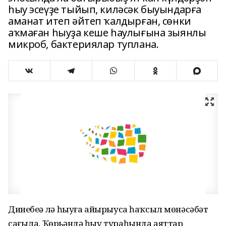
һыу эсеүҙе тыйып, киләсәк быуындарға
аманат итеп әйтеп ҡалдырған, сөнки
аҡмаған һыуҙа кеше һаулығына зыянлы
микроб, бактериялар туплана.
Динебеҙҙә лә һыуға айырыуса һаҡсыл мөнәсәбәт
сағыла, Ҡөрьәндә һыу тураһында аяттар