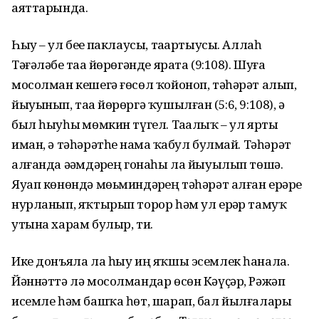
аяттарында.
Һыу – ул беҙҙе паклаусы, таҙартыусы. Аллаһ
Тәғәләбеҙ таҙа йөрөгәнде ярата (9:108). Шуға
мосолман кешегә ғөсөл ҡойоноп, тәһәрәт алып,
йыуынып, таҙа йөрөргә ҡушылған (5:6, 9:108), ә
был һыуһыҙ мөмкин түгел. Таҙалыҡ – ул ярты
иман, ә тәһәрәтһеҙ намаҙ ҡабул булмай. Тәһәрәт
алғанда әҙәмдәрҙең гонаһы ла йыуылып төшә.
Яуап көнөндә мөьминдәрҙең тәһәрәт алған ерҙәре
нурланып, яҡтырып торор һәм ул ерҙәр тамуҡ
утына харам булыр, ти.
Ике донъяла ла һыу иң яҡшы эсемлек һанала.
Йәннәттә лә мосолмандар өсөн Кәүҫәр, Рәжәп
исемле һәм башҡа һөт, шарап, бал йылғалары