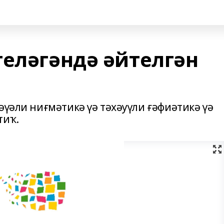
теләгәндә әйтелгән
әүәли ниғмәтикә үә тәхәуүли ғәфиәтикә үә
тиҡ.