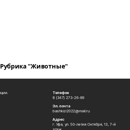
Рубрика "Животные"
ции.
Телефон
8 (347) 273-26-89
Эл. почта
bashkizi2022@mail.ru
Адрес
г. Уфа, ул. 50-летия Октября, 13, 7-й
этаж