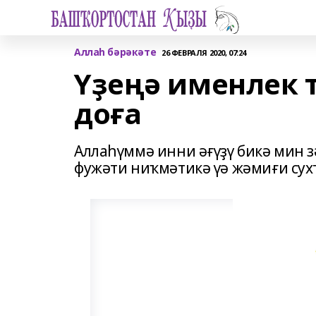
Аллаһ бәрәкәте
26 ФЕВРАЛЯ 2020, 07:24
Үҙеңә именлек 
доға
Аллаһүммә инни әғүҙү бикә мин з
фужәти ниҡмәтикә үә жәмиғи сух