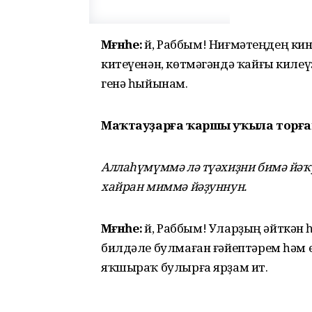
Мәғәнәһе:
Әй, Раббым! Ниғмә­теңдең ки
китеүенән, көтмәгәндә ҡайғы килеү
генә һыйынам.
Маҡтауҙарға ҡаршы уҡыла торға
Аллаһүмүммә лә түәхиҙни бимә йәҡу
хайран миммә йәҙуннун.
Мәғәнәһе:
Әй, Раббым! Уларҙың әйткән 
билдәле булмаған ғәйептәрем һәм 
яҡшыраҡ булырға ярҙам ит.