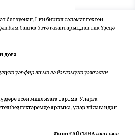
нәт бөтөүенән, Һин биргән сәләмәтлектең
ҙән һәм башҡа бөтә ғазаптарыңдан тик Үҙеңә
н доға
лүнә үәғ-фир ли мә лә йәғләмүнә үәжғәлни
һүҙҙәре өсөн мине язаға тартма. Уларға
етешһеҙлектә­ремде ярлыҡа, улар уйлағандан
Фәнирә ҒАЙСИНА
әҙерләне.