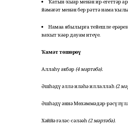
Ҡатын-ҡыҙҙар менән ир-егеттәр а
йәмәғәт менән бер рәттә намаҙ ҡылы
Намаҙҙа ябылырға тейешле ерҙәр
ваҡыт ҡәҙәр дауам итеүе.
Ҡамәт төшөрөү
Аллаһу әкбәр
(4 мәртәбә).
Әшһәдү әллә иләһә иллаллаһ
(2 мә
Әшһәдү әннә Мөхәммәдәр-рәсүлү
Хәййә ғәләс-сәләәһ
(2 мәртәбә).