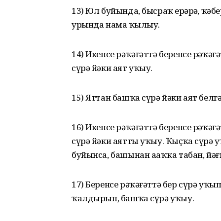
13) Юл буйында, бысраҡ ерҙәрҙә, ҡә
урында намаҙ ҡылыу.
14) Икенсе рәҡәғәттә беренсе рәҡәғә
сүрә йәки аят уҡыу.
15) Яттан башҡа сүрә йәки аят белгә
16) Икенсе рәҡәғәттә беренсе рәҡәғ
сүрә йәки аятты уҡыу. Ҡыҫҡа сүрә 
буйынса, башынан аҙаҡҡа табан, йәғ
17) Беренсе рәҡәғәттә бер сүрә уҡы
ҡалдырып, башҡа сүрә уҡыу.