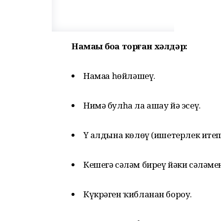
Намаҙҙы боҙа торған хәлдәр:
Намаҙҙа һөйләшеү.
Нимә булһа ла ашау йә эсеү.
Үҙ алдына көлөү (ишетерлек итеп 
Кешегә сәләм биреү йәки сәләме
Күкрәген ҡибланан бороу.