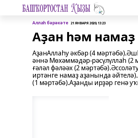
Аллаһ бәрәкәте
21 ЯНВАРЯ 2020, 13:23
Аҙан һәм намаҙ
АҙанАллаһу әкбәр (4 мәртәбә).Әш
әннә Мөхәммәдәр-рәсүлүллаһ (2 м
ғәләл фәләәх (2 мәртәбә).Әссолә
иртәнге намаҙ аҙанында әйтелә).
(1 мәртәбә).Аҙанды ирҙәр генә уҡ