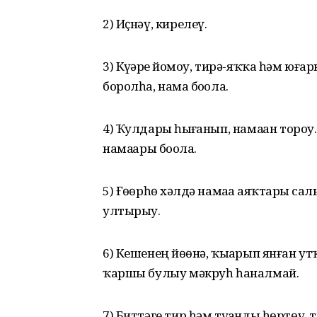
2) Иҫнәү, кирелеү.
3) Күҙҙәрҙе йомоу, тирә-яҡҡа һәм юғ
боролһа, намаҙ боҙола.
4) Ҡулдарҙы һыҙғанып, намаҙҙан торо
намаҙҙары боҙола.
5) Ғөҙөрһөҙ хәлдә намаҙҙа аяҡтарҙы са
ултырыу.
6) Кешенең йөҙөнә, ҡыҙарып янған у
ҡаршы булыу мәкруһ һаналмай.
7) Биттәге тир һәм туҙанды һөртөү, 