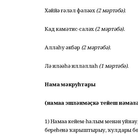
Хәййә ғәләл фәләәх
(2 мәртәбә).
Кад камәтис-саләх
(2 мәртәбә).
Аллаһу әкбәр
(2 мәртәбә).
Лә иләәһә илләллаһ
(1 мәртәбә).
Намаҙ мәкруһтары
(намаҙҙа эшләнмәҫкә тейеш нәмәлә
1) Намаҙҙа кейем-һалым менән уйна
береһенә ҡарыштырыу, ҡулдарҙы бө