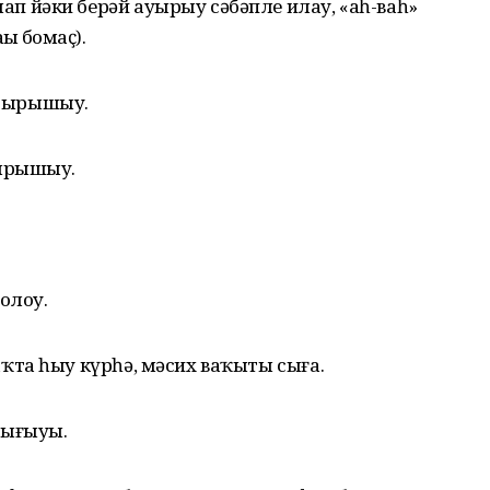
п йәки берәй ауырыу сәбәпле илау, «аһ-ваһ»
ы боҙмаҫ).
 тырышыу.
тырышыу.
олоу.
ҡта һыу күрһә, мәсих ваҡыты сыға.
сығыуы.