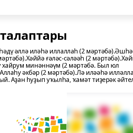
 талаптары
һәдү әллә иләһә иллаллаһ (2 мәртәбә).Әшһә
әртәбә).Хәййә ғәләс-сәләәһ (2 мәртәбә).Хә
ту хайрум минәннәүм (2 мәртәбә. Был юл
Аллаһу әкбәр (2 мәртәбә).Лә иләәһә илләлл
ый. Аҙан һуҙып уҡылһа, ҡамәт тиҙерәк әйте