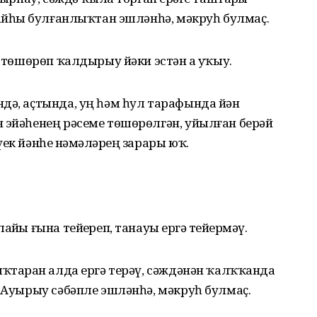
ңайһыҙ булғанлыҡтан эшләнһә, мәкруһ булмаҫ.
е төшөрөп ҡалдырыу йәки эстән аҙ уҡыу.
дә, аҫтында, уң һәм һул тарафында йән
 эйәһенең рәсеме төшөрөлгән, уйылған берәй
ек йәнһеҙ нәмәләрҙең зарары юҡ.
йҙы ғына тейҙереп, танауҙы ергә тейҙермәү.
ыҡтарҙан алда ергә терәү, сәждәнән ҡалҡҡанда
. Ауырыу сәбәпле эшләнһә, мәкруһ булмаҫ.