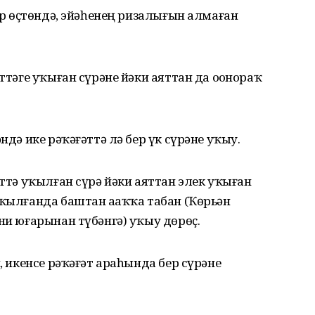
бер өҫтөндә, эйәһенең ризалығын алмаған
ттәге уҡыған сүрәне йәки аяттан да оҙонораҡ
ндә ике рәҡәғәттә лә бер үк сүрәне уҡыу.
әттә уҡылған сүрә йәки аяттан элек уҡыған
уҡылғанда баштан аҙаҡҡа табан (Ҡөрьән
ни юғарынан түбәнгә) уҡыу дөрөҫ.
п, икенсе рәҡәғәт араһында бер сүрәне