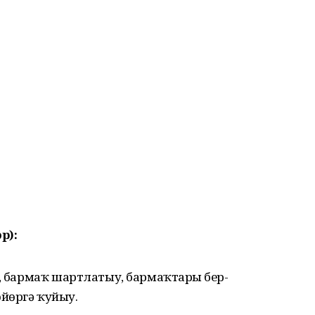
р):
у, бармаҡ шартлатыу, бармаҡтарҙы бер-
йөргә ҡуйыу.