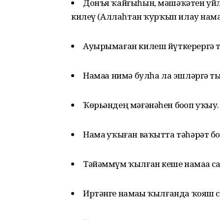
Донъя ҡайғыһын, мәшәҡәтен уйла
килеү (Аллаһтан ҡурҡып илау намаҙҙ
Ауырымаған килеш йүткерергә
Намаҙҙа нимә булһа ла эшләргә 
Ҡөрьәндең мәғәнәһен боҙоп уҡыу.
Намаҙ уҡыған ваҡытта тәһәрәт боҙ
Тәйәммүм ҡылған кеше намаҙҙа са
Иртәнге намаҙҙы ҡылғанда ҡояш 