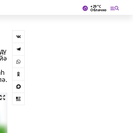
+29 °С
Облачно
дү
ййә
аһ
лә.