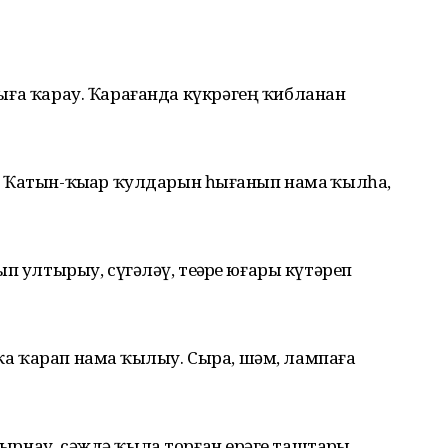
арыға ҡарау. Ҡарағанда күкрәгең ҡибланан
у. Ҡатын-ҡыҙҙар ҡулдарын һыҙғанып намаҙ ҡылһа,
лып ултырыу, сүгәләү, теҙҙәрҙе юғары күтәреп
тҡа ҡарап намаҙ ҡылыу. Сыра, шәм, лампаға
тырнау, сәждә ҡыла торған ерҙәге таштарҙы