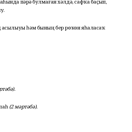
раһында пәрҙә булмаған хәлдә, сафҡа баҫып,
у.
ҙең асылыуы һәм бының бер рөҡөн яһаласаҡ
ртәбә).
ллаһ
(2 мәртәбә).