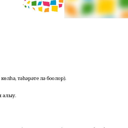
көлһә, тәһәрәте лә боҙолор).
н алыу.