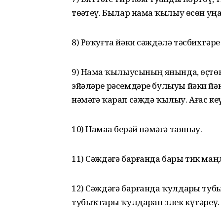
төҙәтеү. Былар намаҙ ҡылыу өсөн у
8) Рөҡуғта йәки сәждәлә тәсбихтәрҙ
9) Намаҙ ҡылыусының янында, өҫтөн
эйәләре рәсемдәре булыуы йәки йән
нәмәгә ҡарап сәждә ҡылыу. Ағас кеү
10) Намаҙҙа берәй нәмәгә таяныу.
11) Сәждәгә барғанда бары тик маңла
12) Сәждәгә барғанда ҡулдарҙы туб
тубыҡтарҙы ҡулдарҙан элек күтәреү