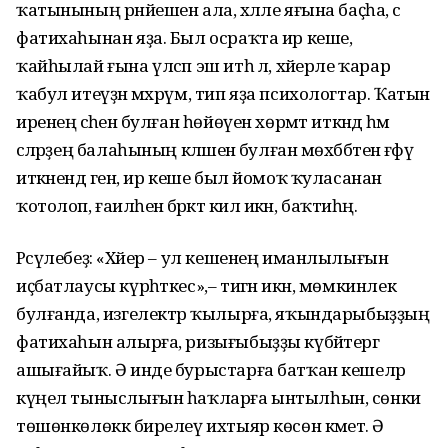
ҡатынының рәнйешен ала, хәләле яғына баҫһа, әсә
фатихаһынан яҙа. Был осраҡта ир кеше,
ҡайһылай ғына үлсәп эш итһә лә, хәйерле ҡарар
ҡабул итеүҙән мәхрүм, тип яҙа психологтар. Ҡатын
иренең әсәһенә булған һөйөүен хөрмәт иткәндә һәм
әсәләрҙең балаһының кәләшенә булған мөхәббәтен ғәфү
иткәнендә генә, ир кеше был йомоҡ ҡуласанан
ҡотолоп, ғаиләһенә бәрәкәт килә икән, баҡтиһәң.
Рәсүлебеҙ: «Хәйер – ул кешенең иманлылығын
иҫбатлаусы күрһәткес»,– тигән икән, мөмкинлек
булғанда, изгелектәр ҡылырға, яҡындарыбыҙҙың
фатихаһын алырға, ризығыбыҙҙы күбәйтергә
ашығайыҡ. Ә инде бурыстарға батҡан кешеләр
күңел тыныслығын һаҡларға ынтылһын, сөнки
төшөнкөлөккә бирелеү ихтыяр көсөн кәметә. Ә