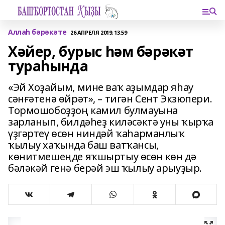
Аллаһ бәрәкәте
26 АПРЕЛЯ 2019, 13:59
Хәйер, бурыс һәм бәрәкәт
тураһында
«Эй Хоҙайым, мине ваҡ аҙымдар яһау
сәнғәтенә өйрәт», – тигән Сент Экзюпери.
Тормошобоҙҙоң камил булмауына
зарланып, билдәһеҙ киләсәктә уны ҡырҡа
үҙгәртеү өсөн ниндәй ҡаһарманлыҡ
ҡылыу хаҡында баш ватҡансы,
көнитмешеңде яҡшыртыу өсөн көн дә
бәләкәй генә берәй эш ҡылыу арыуҙыр.