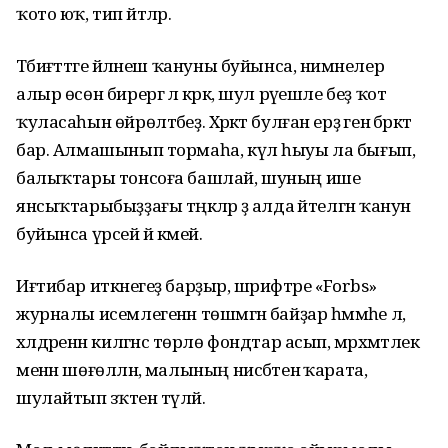
ҡото юҡ, тип әйтәләр.
Тәбиғәттәге әйләнеш ҡануны буйынса, нимәнелер
алыр өсөн бирергә лә кәрәк, шул рәүешле беҙ ҡот
ҡуласаһын өйрөлтәбеҙ. Хәрәкәт булған ерҙә генә бәрәкәт
бар. Алмашынып тормаһа, күл һыуы ла бығып,
балыҡтары тонсоға башлай, шуның ише
янсыҡтарыбыҙҙағы тәңкәләр ҙә алда әйтелгән ҡанун
буйынса үрсей йә кәмей.
Иғтибар иткәнегеҙ барҙыр, шәрифтәре «Forbs»
журналы исемлегенән төшмәгән байҙар һәммәһе лә,
хәлдәренән килгәнсә төрлө фондтар асып, мәрхәмәтлек
менән шөғөлләнә, малының нисбәтенә ҡарата,
шулайтып зәҡәтен түләй.