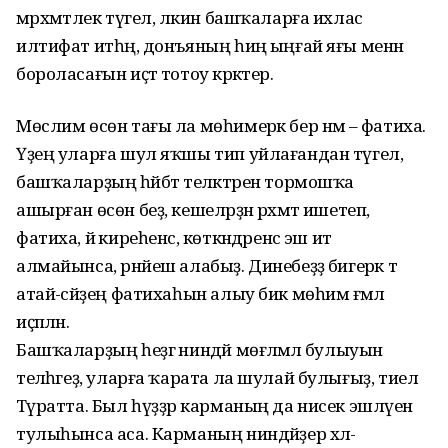
мәрхәмәтлек түгел, ләкин башҡаларға ихлас
илтифат итһәң, донъяның һиңә ыңғай яғы менән
бороласағын иҫтә тотоу кәрәктер.
Мөслим өсөн тағы ла мөһимерәк бер нәмә – фатиха.
Үҙең уларға шул яҡшы тип уйлағандан түгел, ә
башҡаларҙың һәйбәт теләктәрен тормошҡа
ашырған өсөн беҙ, кешеләрҙән рәхмәт ишетеп,
фатиха, йә киреһенсә, көткәндәренсә эш итә
алмайынса, рәнйеш алабыҙ. Динебеҙҙә бигерәк тә
атай-әсәйҙең фатихаһын алыу бик мөһим ғәмәл
иҫәпләнә.
Башҡаларҙың һеҙгә ниндәй мөғәләмәлә булыуын
теләһәгеҙ, уларға ҡарата ла шулай булығыҙ, тиелә
Тәүратта. Был һүҙҙәр карманың да нисек эшләүен
тулыһынса аса. Карманың ниндәйҙер хәл-