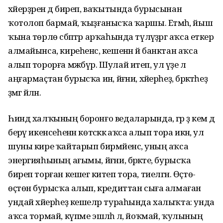
хәйерҙәрен дә биреп, ваҡытында бурысынан
ҡотолоп бармай, ҡыҙғанысҡа ҡаршы. Етмәһә, йыш
ҡына төрлө сәбәптәр арҡаһында түләүҙәргә аҡса еткерә
алмайынса, киреһенсә, кешенән йә банктан аҡса
алып торорға мәжбүр. Шулай итеп, ул үҙе лә
аңғармаҫтан бурысҡа инә, йәғни, хәйерһеҙ, бәрәкәтһеҙ
әҙәмгә әйләнә.
Һинд халҡының боронғо ведаларында, әгәр ҙә кем дә
берәү икенсеһенән көтәсәккә аҡса алып тора икән, ул
шуны кире ҡайтарып бирмәйенсә, уның аҡса
энергияһының ағымы, йәғни, бәрәкәте, бурысҡа
биреп торған кешегә китеп тора, тиелгән. Өҫтө-
өҫтөнә бурысҡа алып, кредиттан сыға алмаған
ундай хәйерһеҙ кешеләр тураһында халыҡта: унда
аҡса тормай, күпме эшләһә лә, йоҡмай, ҡулының