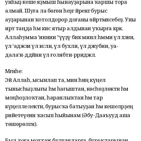
унһыҙ кеше яҙмыш һынауҙарына ҡаршы тора
алмай. Шуға ла бөгөн һеҙгә йәренгә бурыс
ауҙарынан ҡотолдорор доғаны өйрәтмәксебеҙ. Уны
иртә таңда һәм кис ятыр алдынан уҡырға кәрәк.
Аллаһумма ’иннии ’ә‘үүҙү бикә минәл һәмми үәл хәзәни,
үәл ‘аджзи үәл кәсәли, үәл бухли, үәл джубни, уа-
дала‘и-ддәйни үәл ғолябәти-рриджәәл.
Мәғәнәһе:
Эй Аллаһ, ысынлап та, мин һиңә күңел
тынысһыҙлығы һәм һағыштан, көсһөҙлөктән һәм
моңһоҙ­лоҡтан, һаранлыҡтан һәм тар
күңеллелектән, бурысҡа батыуҙан һәм кешеләрҙең
рәнйетеүенән ҡасып һыйынам (Әбу-Дааъ­ууд аша
төшөрөлгән).
Был доға мохтаж булғандарға, бурыстарынан