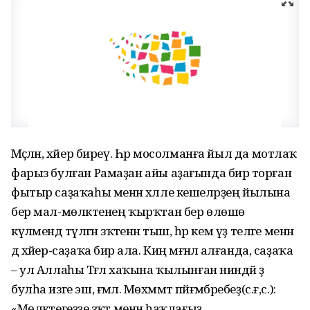
Мәҫәлән, хәйер биреү. Һәр мосолманға йыл да мотлаҡ
фарыз булған Рамаҙан айы аҙағында бирә торған
фытыр саҙаҡаһы менән хәлле кешеләрҙең йылына
бер мал-мөлкәтенең ҡырҡтан бер өлөшө
күләмендә түләгән зәҡәтенән тыш, һәр кем үҙ теләге менән
дә хәйер-саҙаҡа бирә ала. Киң мәғәнәлә алғанда, саҙаҡа
– ул Аллаһы Тәғәлә хаҡына ҡылынған ниндәй ҙә
булһа изге эш, ғәмәл. Мөхәммәт пәйғәмбәребеҙ(с.ғ,с.):
«Мөлкәтегеҙҙе зәҡәт менән һаҡлағыҙ,