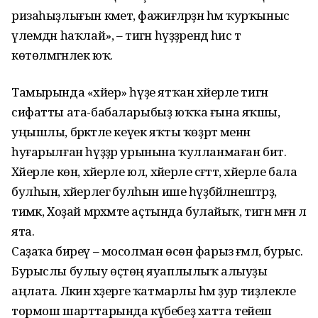
ризаһыҙлығын кәметә, фажиғәләрҙән һәм ҡурҡыныс
үлемдән һаҡлай», – тигән һүҙҙәрендә һис тә
көтөлмәгәнлек юҡ.
Тамырында «хәйер» һүҙе ятҡан хәйерле тигән
сифатты ата-бабаларыбыҙ юҡҡа ғына яҡшы,
уңышлы, бәрәкәтле кеүек яҡты ҡөҙрәт менән
һуғарылған һүҙҙәр урынына ҡулланмаған бит.
Хәйерле көн, хәйерле юл, хәйерле сәғәттә, хәйерле бала
булһын, хәйерлегә булһын ише һүҙбәйләнештәрҙә,
тимәк, Хоҙай мәрхәмәте аҫтында булайыҡ, тигән мәғәнә лә
ята.
Саҙаҡа биреү – мосолман өсөн фарыз ғәмәл, бурыс.
Бурыслы булыу өҫтөңә яуаплылыҡ алыуҙы
аңлата. Ләкин хәҙерге ҡатмарлы һәм ҙур тиҙлекле
тормош шарттарында күбебеҙ хатта тейеш