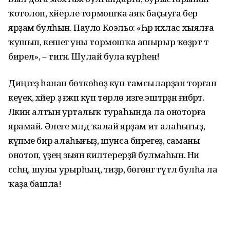
ҡотолоп, хәйерле тормошҡа аяҡ баҫыуға бер
ярҙам булһын. Пауло Коэльо: «Һәр ихлас хыялға
ҡушып, кешегә уны тормошҡа ашырыр ҡөҙрәт тә
бирелә», – тигән. Шулай була күрһен!
Диңгеҙ һанап бөткөһөҙ күп тамсыларҙан торған
кеүек, хәйер ҙә ғәжәп күп төрлө изге эштәрҙән ғибәрәт.
Ләкин алтын урталыҡ тураһында ла оноторға
ярамай. Әлеге мәлдә ҡалай ярҙам итә алаһығыҙ,
күпме бирә алаһығыҙ, шунса бирегеҙ, саманы
онотоп, үҙеңә зыян килтерерҙәй булмаһын. Ни
сәсһәң, шуны урырһың, тиҙәр, бөгөнгә түтәл булһа ла
ҡаҙа башла!