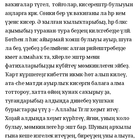
ваҡиғалар түгел, ә тойғолар, кисерештәр булыуын
аңларға кәрәк. Сөнки бер үк ваҡиғаны ла һәр кем
үҙенсә кисерә. Ә ҡылған ҡылыҡтарыбыҙ, һәр бәләкәс
аҙымыбыҙ туранан-тура беҙҙең киләсәгебеҙҙе әүәләй.
Бөтәһенә лә һис айырмай ҡояш булыуы ауыр, шуға
ла беҙ, үҙебеҙ ҙә белмәйенсә алған рәнйештәребеҙҙе
кәметә алмаһаҡ та, хәйерле эштәр менән
фатихаларыбыҙҙы күбәйтеү мөмкинлегенә эйәбеҙ.
Ҡарт күршегеҙгә кибеттән икмәк-һөт алып килеү,
ата-әсәһе матди ауырлыҡ кисергән балаға алма
тоттороу, хатта өйөңә ҡунаҡ саҡырыу ҙа,
туғандарыбыҙ алдында динебеҙ ҡушҡан
бурыстарҙы үтәү ҙә – Аллаһы Тәғәләгә хеҙмәт итеү.
Хоҙай алдында хеҙмәт күрһәтеү, йәғни, уның ҡоло
булыу, мөмкинлеге һәр эштә бар. Шуның арҡылы
ғына кеше изгелек итеүҙең, биреүҙең уны алыуға,