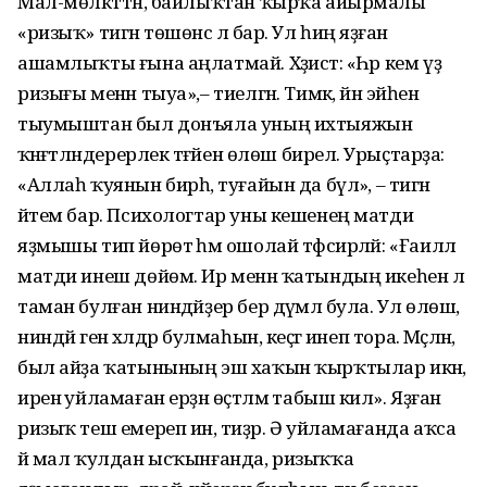
Мал-мөлкәттән, байлыҡтан ҡырҡа айырмалы
«ризыҡ» тигән төшөнсә лә бар. Ул һиңә яҙған
ашамлыҡты ғына аңлатмай. Хәҙистә: «Һәр кем үҙ
ризығы менән тыуа»,– тиелгән. Тимәк, йән эйәһенә
тыумыштан был донъяла уның ихтыяжын
ҡәнәғәтләндерерлек тәғәйен өлөш бирелә. Урыҫтарҙа:
«Аллаһ ҡуянын бирһә, туғайын да бүлә», – тигән
әйтем бар. Психологтар уны кешенең матди
яҙмышы тип йөрөтә һәм ошолай тәфсирләй: «Ғаиләлә
матди инеш дөйөм. Ир менән ҡатындың икеһенә лә
таман булған ниндәйҙер бер дәүмәл була. Ул өлөш,
ниндәй генә хәлдәр булмаһын, кеҫәгә инеп тора. Мәҫәлән,
был айҙа ҡатынының эш хаҡын ҡырҡтылар икән,
иренә уйламаған ерҙән өҫтәлмә табыш килә». Яҙған
ризыҡ теш емереп инә, тиҙәр. Ә уйламағанда аҡса
йә мал ҡулдан ысҡынғанда, ризыҡҡа