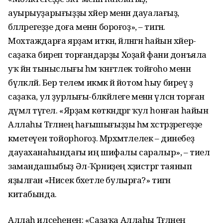
ауырыуҙарығыҙҙы хәйер менән дауалағыҙ,
бәләләрегеҙҙе доға менән бороғоҙ», – тигән.
Мохтаждарға ярҙам иткән, әйләнгән һайын хәйер-
саҙаҡа биреп торғандарҙы Хоҙай фани донъяла
уҡ йән тыныслығы һәм ҡәнәғәтлек тойғоһо менән
бүләкләй. Бер телем икмәк йә йотом һыу биреү ҙә
саҙаҡа, ул ҙурлығы-бәләкәйлеге менән үлсәнә торған
дәүмәл түгел. «Ярҙам көткәндәргә ҡул һонған һайын
Аллаһы Тәғәләнең һағышығыҙҙы һәм хәстәрҙәрегеҙҙе
кәметеүен тойорһоғоҙ. Мәрхәмәтлелек – динебеҙ
дауаханаһындағы иң шифалы саралыр», – тиелә
замандашыбыҙ Әл-Ҡәрниҙең хәҙистәргә таянып
яҙылған «Нисек бәхетле булырға?» тигән
китабында.
Аллаһ илсеһенең: «Саҙаҡа Аллаһы Тәғәләнең