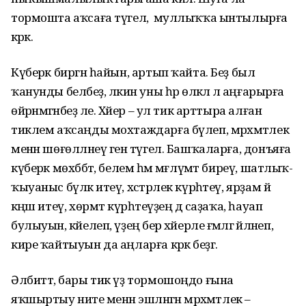
тормошта аҡсаға түгел, ә муллыҡҡа ынтылырға
кәрәк.
Күберәк биргән һайын, артып ҡайта. Беҙ был
ҡанунды беләбеҙ, ләкин уны һәр өлкәлә лә аңғарырға
өйрәнмәгәнбеҙ әле. Хәйер – ул тик арттыра алған
тиклем аҡсаңды мохтаждарға бүлеп, мәрхәмәтлек
менән шөғөлләнеү генә түгел. Башҡаларға, донъяға
күберәк мөхәббәт, белем һәм мәғлүмәт биреү, шатлыҡ-
ҡыуаныс бүләк итеү, хәстәрлек күрһәтеү, ярҙам йә
кәңәш итеү, хөрмәт күрһәтеүҙең дә саҙаҡа, һауап
булыуын, кәйелеп, үҙеңә бер хәйерле ғәмәлгә әйләнеп,
кире ҡайтыуын да аңларға кәрәк беҙгә.
Әлбиттә, бары тик үҙ тормошоңдо ғына
яҡшыртыу ниәте менән эшләнгән мәрхәмәтлек –