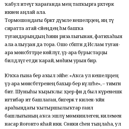
ҡабул итеүгә ҡарағанда мең тапҡырға рәхәтерәк
икәнен аңлай ала.
Тормошоңдағы бәрәкәт дәүмәле кешеләрҙең, иң тәү
сиратта атай-әсәйеңдең һәм башҡа
туғандарыңдың һинән ризалығынан, фатихаһын
ала алыуҙан да тора. Ошо сәбәптән дә Ислам туған-
ара мөнәсәбәттәрҙе көйләүгә, үҙ-ара бурыстарҙы
билдәләүгә етди ҡарай, мөһим урын бирә.
Юҡҡа ғына бер аҡыл эйәһе: «Аҡса ул кешеләрҙең
үҙ-ара мөнәсәбәттәренең бахыр бер күләгәһе», – тимәгән
бит. Шуныһы ҡыҙыҡлы: хәҙер фән дә был күренешкә
иғтибар итә башлаған, бигерәк тә килен-ҡәйнә
араһындағы ҡытыршылыҡтар ғаилә
башлығының аҡса эшләү мөмкинлегенә, килеменә
насар йоғонто яһай икән. Сөнки әсәһен тыңлаһа, ул