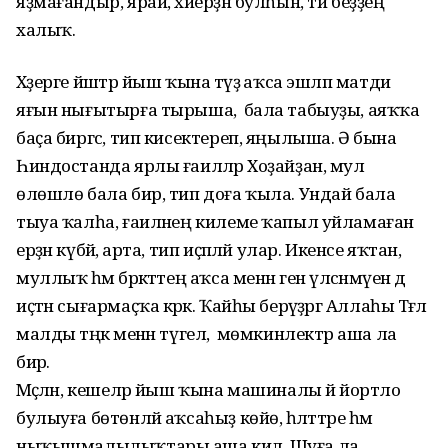
яҙмағандыр, ярай, хәйерҙән булһын, ти беҙҙең
халыҡ.
Хәҙерге йәштәр йыш ҡына тәүҙә аҡса эшләп матди
яғын нығытырға тырыша, ә бала табыуҙы, аяҡҡа
баҫа биргәс, тип кисектереп, яңылыша. Ә бына
Һиндостанда ярлы ғаиләләр Хоҙайҙан, мул
өлөшлө бала бир, тип доға ҡыла. Ундай бала
тыуа ҡалһа, ғаиләнең килеме ҡапыл уйламаған
ерҙән күбәйә, арта, тип иҫәпләй улар. Икенсе яҡтан,
муллыҡ һәм бәрәкәттең аҡса менән генә үлсәнмәүен дә
иҫтән сығармаҫҡа кәрәк. Ҡайһы берәүҙәргә Аллаһы Тәғәлә
малды тәңкә менән түгел, ә мөмкинлектәр аша ла
бирә.
Мәҫәлән, кешеләр йыш ҡына машиналы йә йортло
булыуға бөтөнләй аҡсаһыҙ көйө, һәләттәре һәм
ныҡышмалылыҡтары аша килә. Шуға ла