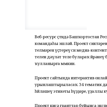
Веб-ресурс өҫтөндә Башҡортостан 
командаһы эшләй. Проект сиктәренд
телмәрен үҫтереү өсөн медиа-конте
телен дәүләт теле булараҡ өйрәнеү
ҡулланырға мөмкин.
Проект сайтында интерактив онлай
урынлаштырыласаҡ. 34 тематик дәре
һөйләшеү этикеты һүҙҙәре, үҙаллы күн
Проект кисә гранттар буйынса эк