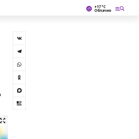
+17 °С
Облачно
ә