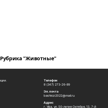
Рубрика "Животные"
ции.
Телефон
8 (347) 273-26-89
Эл. почта
bashkizi2022@mail.ru
Адрес
г. Уфа, ул. 50-летия Октября, 13, 7-й