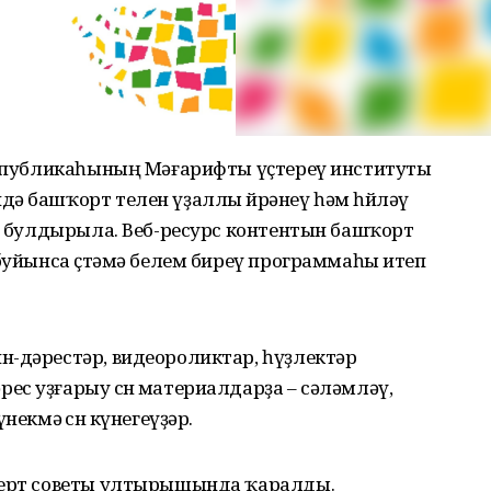
Республикаһының Мәғарифты үҫтереү институты
ә башҡорт телен үҙаллы өйрәнеү һәм һөйләү
нт булдырыла. Веб-ресурс контентын башҡорт
 буйынса өҫтәмә белем биреү программаһы итеп
н-дәрестәр, видеороликтар, һүҙлектәр
с уҙғарыу өсөн материалдарҙа – сәләмләү,
екмә өсөн күнегеүҙәр.
сперт советы ултырышында ҡаралды.