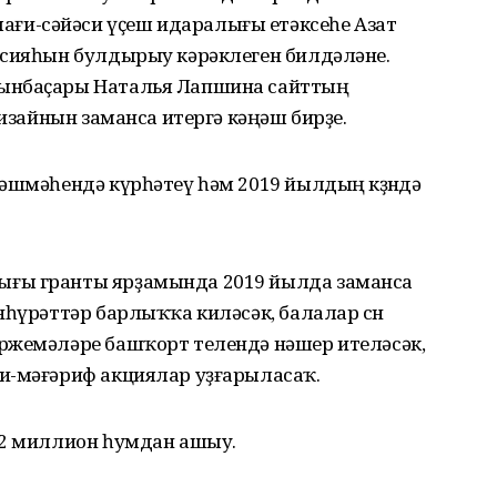
и-сәйәси үҫеш идаралығы етәксеһе Азат
рсияһын булдырыу кәрәклеген билдәләне.
рынбаҫары Наталья Лапшина сайттың
дизайнын заманса итергә кәңәш бирҙе.
әшмәһендә күрһәтеү һәм 2019 йылдың көҙөндә
ығы гранты ярҙамында 2019 йылда заманса
һүрәттәр барлыҡҡа киләсәк, балалар өсөн
ржемәләре башҡорт телендә нәшер ителәсәк,
и-мәғәриф акциялар уҙғарыласаҡ.
72 миллион һумдан ашыу.