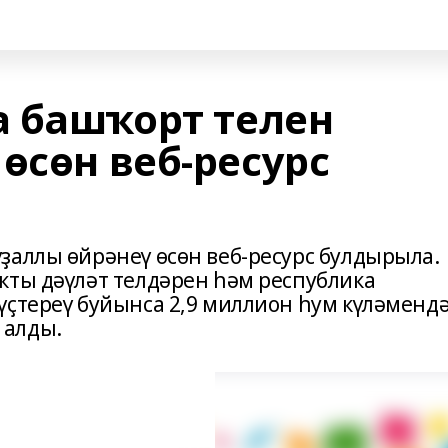
 башҡорт телен
өсөн веб-ресурс
ҙаллы өйрәнеү өсөн веб-ресурс булдырыла.
кты дәүләт телдәрен һәм республика
үҫтереү буйынса 2,9 миллион һум күләменд
 алды.