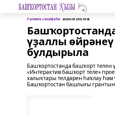
Ғалимә сәхифәһе
26 ИЮЛЯ 2019, 07:48
Башҡортостанда
үҙаллы өйрәнеү 
булдырыла
Башҡортостанда башҡорт телен ү
«Интерактив башҡорт теле» прое
халыҡтары телдәрен һаҡлау һәм 
Башҡортостан башлығы грантын