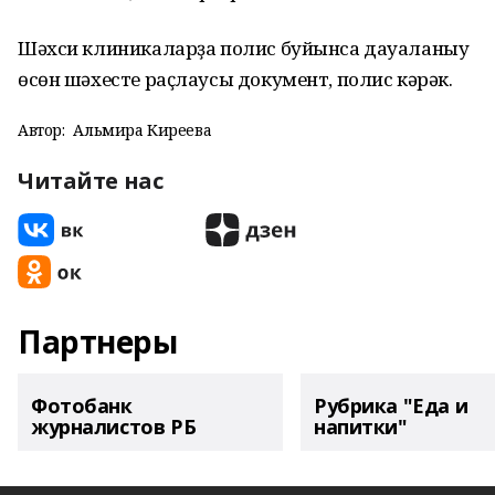
Шәхси клиникаларҙа полис буйынса дауаланыу
өсөн шәхесте раҫлаусы документ, полис кәрәк.
Автор:
Альмира Киреева
Читайте нас
Партнеры
Фотобанк
Рубрика "Еда и
журналистов РБ
напитки"