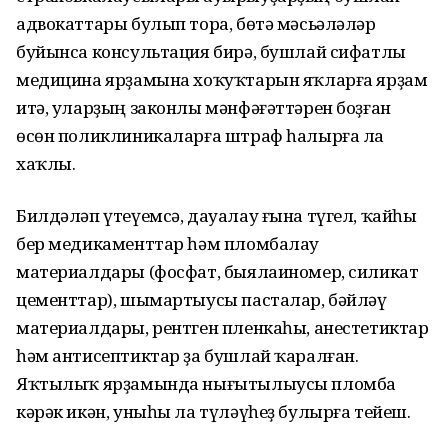
адвокаттары булып тора, бөтә мәсьәләләр
буйынса консультация бирә, бушлай сифатлы
медицина ярҙамына хоҡуҡтарын яҡларға ярҙам
итә, уларҙың законлы мәнфәғәттәрен боҙған
өсөн поликлиникаларға штраф һалырға ла
хаҡлы.
Билдәләп үтеүемсә, дауалау ғына түгел, ҡайһы
бер медикаменттар һәм пломбалау
материалдары (фосфат, быялаиномер, силикат
цементтар), шымартыусы пасталар, бәйләү
материалдары, рентген пленкаһы, анестетиктар
һәм антисептиктар ҙа бушлай ҡаралған.
Яҡтылыҡ ярҙамында нығытылыусы пломба
кәрәк икән, уныһы ла түләүһеҙ булырға тейеш.