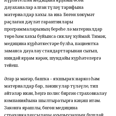
дауаханалар алған түләү тарифына
материалдар хаҡы ла инә. Бөгөн хөкүмәт
раҫлаған дәүләт гарантиялары
программаларының береһе лә материалдар
төрө һәм хаҡы буйынса сикләү ҡуймай. Тимәк,
медицина күрһәткестәре булһа, пациентҡа
заманса дауалау стандарттарынан сығып,
ниндәй ярҙам кәрәк, шундайы күрһәтелергә
тейеш.
Әгәр ҙә мәгәр, башҡа – яҡшыраҡ наркоз һәм
материалдар бар, ләкин улар түләүле, тип
әйтәләр икән, һеҙгә полис биргән страховкалау
компанияһына шылтыратырға кәңәш итәм.
Законға ярашлы, бөгөн медицина
страховкалаусылары ауырыуҙарҙың бушлай