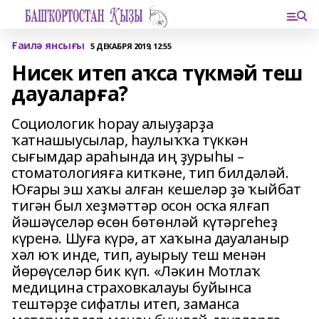
Ғаилә янсығы
5 ДЕКАБРЯ 2019, 12:55
Нисек итеп аҡса түкмәй теш
дауаларға?
Социологик һорау алыуҙарҙа
ҡатнашыусылар, һаулыҡҡа түккән
сығымдар араһында иң ҙурыһы –
стоматологияға киткәне, тип билдәләй.
Юғары эш хаҡы алған кешеләр ҙә ҡыйбат
тигән был хеҙмәттәр осон осҡа ялғап
йәшәүселәр өсөн бөтөнләй күтәргеһеҙ
күренә. Шуға күрә, ат хаҡына дауаланыр
хәл юҡ инде, тип, ауырыу теш менән
йөрөүселәр бик күп. «Ләкин Мотлаҡ
медицина страховкалауы буйынса
тештәрҙе сифатлы итеп, заманса