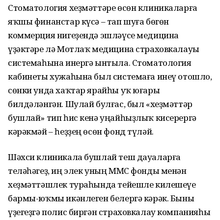
Стоматология хеҙмәттәре өсөн клиникаларға
яҡшы финанстар күсә – тап шуға бөгөн
коммерция нигеҙендә эшләүсе медицина
үҙәктәре лә Мотлаҡ медицина страховкалауы
системаһына инергә ынтыла. Стоматология
кабинеты хужаһына был системаға инеү отошло,
сөнки унда хаҡтар ярайһы уҡ юғары
билдәләнгән. Шулай булғас, был «хеҙмәттәр
бушлай» тип һис кенә уңайһыҙлыҡ кисерергә
кәрәкмәй – һеҙҙең өсөн фонд түләй.
Шәхси клиникала бушлай теш дауаларға
теләһәгеҙ, иң элек уның ММС фонды менән
хеҙмәттәшлек тураһында тейешле килешеүе
бармы-юҡмы икәнлеген белергә кәрәк. Быны
үҙегеҙгә полис биргән страховкалау компанияһы