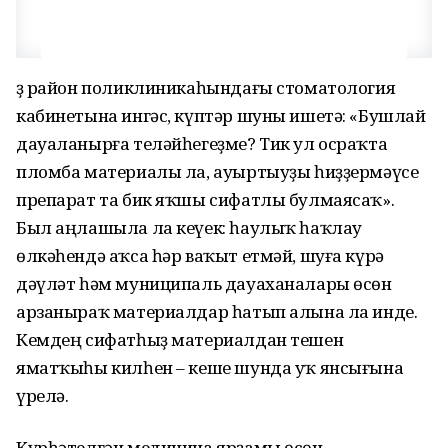
Үҙ район поликлиникаһындағы стоматология
кабинетына ингәс, күптәр шуны ишетә: «Бушлай
дауаланырға теләйһегеҙме? Тик ул осраҡта
пломба материалы ла, ауыртыуҙы һиҙҙермәүсе
препарат та бик яҡшы сифатлы булмаясаҡ».
Был аңлашыла ла кеүек: һаулыҡ һаҡлау
өлкәһендә аҡса һәр ваҡыт етмәй, шуға күрә
дәүләт һәм муниципаль дауаханалары өсөн
арзаныраҡ материалдар һатып алына ла инде.
Кемдең сифатһыҙ материалдан тешен
яматҡыһы килһен – кеше шунда уҡ янсығына
үрелә.
Күрһәтелгән медицина ярҙамы өсөн