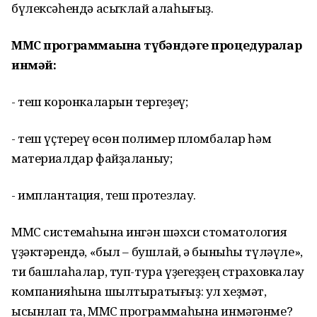
бүлексәһендә асыҡлай алаһығыҙ.
ММС программаһына түбәндәге процедуралар
инмәй:
- теш коронкаларын тергеҙеү;
- теш үҫтереү өсөн полимер пломбалар һәм
материалдар файҙаланыу;
- имплантация, теш протезлау.
ММС системаһына ингән шәхси стоматология
үҙәктәрендә, «был – бушлай, ә быныһы түләүле»,
ти башлаһалар, туп-тура үҙегеҙҙең страховкалау
компанияһына шылтыратығыҙ: ул хеҙмәт,
ысынлап та, ММС программаһына инмәгәнме?