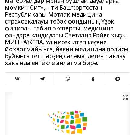
материалдар менән бушлай дауаларға
мөмкин бит», – ти Башҡортостан
Республикаһы Мотлаҡ медицина
страховкалауы төбәк фондының Үҙәк
филиалы табип-эксперты, медицина
фәндәре кандидаты Светлана Рәйес ҡыҙы
МИНҺАЖЕВА. Ул нисек итеп кеҫәне
йоҡартмайынса, йәғни медицина полисы
буйынса тештәрҙең сәләмәтлеген һаҡлау
хаҡында ентекле аңлатма бирә.