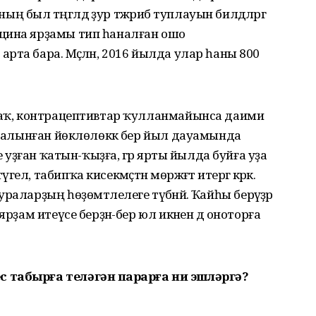
ыл тәңгәлдә ҙур тәжрибә туплауын билдә­ләргә
цина ярҙамы тип һаналған ошо
та бара. Мәҫәлән, 2016 йылда улар һаны 800
раҡ, контрацептивтар ҡулланма­йынса даими
өп алынған йөклөлөккә бер йыл дауамында
е уҙған ҡатын-ҡыҙға, әгәр ярты йылда буйға уҙа
, табипҡа кисекмәҫтән мөрәжәғәт итергә кәрәк.
аларҙың һөҙөмтәлелеге түбәнәйә. Ҡайһы берәүҙәр
рҙам итеүсе берҙән-бер юл икәнен дә оноторға
 табырға теләгән парҙарға ни эшләргә?