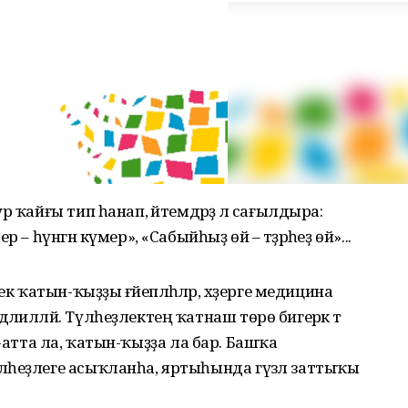
 ҡайғы тип һанап, әйтемдәрҙә лә сағыл­дыра:
 – һүнгән күмер», «Сабыйһыҙ өй – тәҙрәһеҙ өй»...
к ҡатын-ҡыҙҙы ғәйепләһәләр, хәҙерге медицина
лилләй. Түлһеҙлектең ҡатнаш төрө бигерәк тә
 ир-атта ла, ҡатын-ҡыҙҙа ла бар. Башҡа
лһеҙлеге асыҡланһа, яртыһында гүзәл заттыҡы