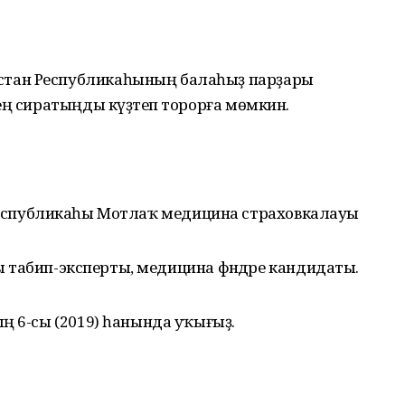
тан Республикаһының балаһыҙ парҙары
ең сиратыңды күҙәтеп торорға мөмкин.
еспубликаһы Мотлаҡ медицина страховкалауы
 табип-эксперты, медицина фәндәре кандидаты.
ң 6-сы (2019) һанында уҡығыҙ.