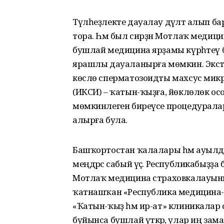
Түлһеҙлекте дауалау дәүләт алып ба
тора. Һәм был сирҙән Мотлаҡ медиц
бушлай медицина ярҙамы күрһәтеү 
ярашлы дауаланырға мөмкин. Экстр
көслө сперматозоидты махсус мик
(ИКСИ) – ҡатын-ҡыҙға, йөклөлөк осор
мөмкинлеген биреүсе процедуралар
алырға була.
Башҡортостан ҡалалары һәм ауылд
меңдәрсә сабый үҫә. Республикабыҙҙ
Мотлаҡ медицина страховкалауының
ҡатнашҡан «Республика медицина-генет
«Ҡатын-ҡыҙ һәм ир-ат» клиникалар
буйынса бушлай үткәрә, улар иң за