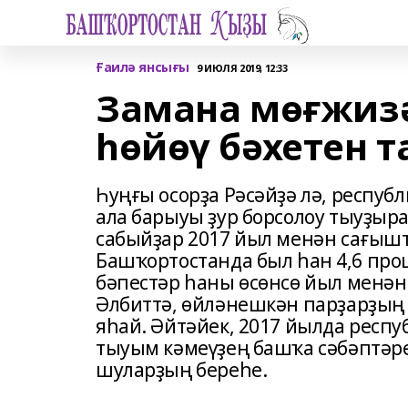
Ғаилә янсығы
9 ИЮЛЯ 2019, 12:33
Замана мөғжизә
һөйөү бәхетен т
Һуңғы осорҙа Рәсәйҙә лә, респуб
ала барыуы ҙур борсолоу тыуҙыр
сабыйҙар 2017 йыл менән сағышт
Башҡортостанда был һан 4,6 про
бәпестәр һаны өсөнсө йыл менән
Әлбиттә, өйләнешкән парҙарҙың
яһай. Әйтәйек, 2017 йылда респу
тыуым кәмеүҙең башҡа сәбәптәре 
шуларҙың береһе.