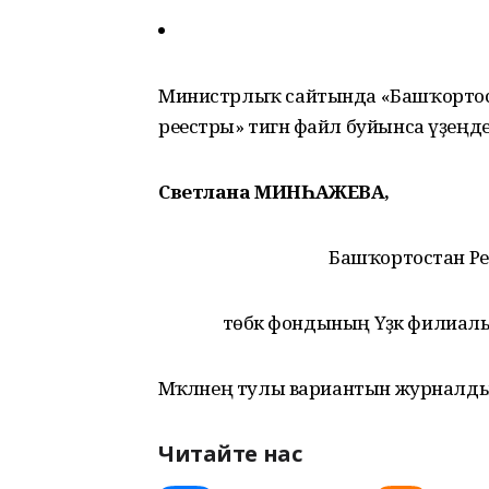
Министрлыҡ сайтында «Башҡортос
реестры» тигән файл буйынса үҙеңд
Светлана МИНҺАЖЕВА,
Башҡортостан Р
төбәк фондының Үҙәк филиалы
Мәҡәләнең тулы вариантын журналды
Читайте нас