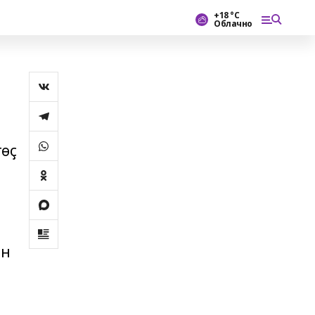
+18 °С
Облачно
төҫ
ин