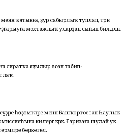
 менән ҡатынға, ҙур сабырлыҡ туплап, тәрән
И уҙғарыуға мохтажлыҡ уларҙан сығып билдәләнә.
ға сиратҡа яҙылыр өсөн табип-
тлаҡ.
неүҙәре һөҙөмтәләре менән Башҡортостан Һаулыҡ
ссияһына килергә кәрәк. Ғаризаға шулай уҡ
рмәләре беркетелә.