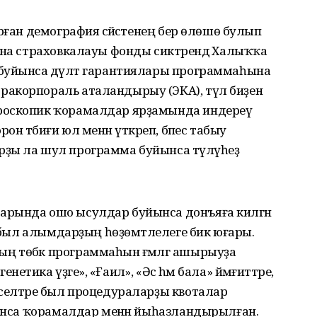
рған демография сәйәсәтенең бер өлөшө булып
ина страховкалауы фонды сиктәрендә Халыҡҡа
буйынса дәүләт гарантиялары программаһына
акорпораль аталандырыу (ЭКА), түл биҙенә
роскопик ҡорамалдар ярҙамында индереү
он тәбиғи юл менән үткәреп, бәпес табыу
ҙы ла шул программа буйынса түләүһеҙ
арында ошо ысулдар буйынса донъяға килгән
а был алымдарҙың һөҙөмтәлелеге бик юғары.
 төбәк программаһын ғәмәлгә ашырыуҙа
ика үҙәге», «Ғаилә», «Әсә һәм бала» йәмғиәттәре,
 селтәре был процедураларҙы квоталар
манса ҡорамалдар менән йыһазландырылған.