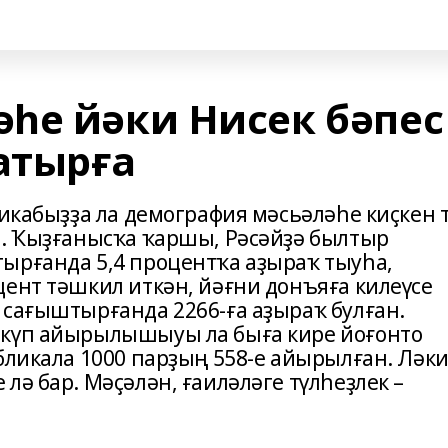
һе йәки Нисек бәпес
атырға
ликабыҙҙа ла демография мәсьәләһе киҫкен 
а. Ҡыҙғанысҡа ҡаршы, Рәсәйҙә былтыр
ырғанда 5,4 процентҡа аҙыраҡ тыуһа,
цент тәшкил иткән, йәғни донъяға килеүсе
 сағыштырғанда 2266-ға аҙыраҡ булған.
 күп айырылышыуы ла быға кире йоғонто
бликала 1000 парҙың 558-е айырылған. Ләк
лә бар. Мәҫәлән, ғаиләләге түлһеҙлек –