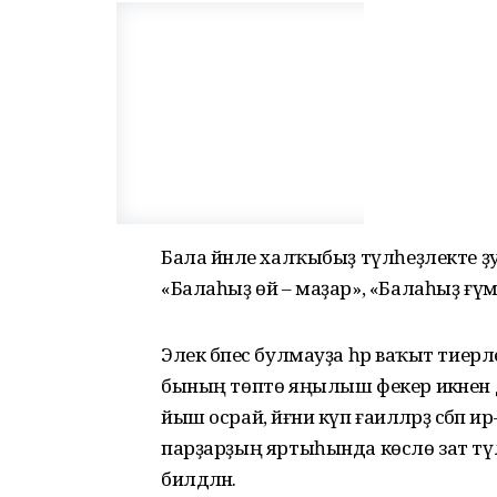
Бала йәнле халҡыбыҙ түлһеҙлекте ҙур
«Балаһыҙ өй – маҙар», «Балаһыҙ ғүмер
Элек бәпес булмауҙа һәр ваҡыт тиерле
бының төптө яңылыш фекер икәнен дә
йыш осрай, йәғни күп ғаиләләрҙә сәбәп
парҙарҙың яртыһында көслө зат тү
билдәләнә.