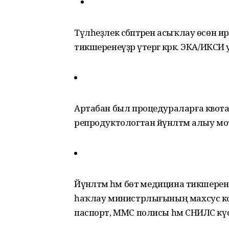
Түлһеҙлек сәбәптәрен асыҡлау өсөн ир
тикшеренеүҙәр үтергә кәрәк. ЭКА/ИКС
Артабан был процедураларға квота
репродуктологтан йүнәлтмә алыу мо
Йүнәлтмә һәм бөтә медицина тикшере
һаҡлау министрлығының махсус коми
паспорт, ММС полисы һәм СНИЛС күсе