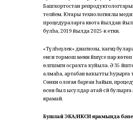
Башҡортостан репродуктологтарының б
теләйем. Юғары технологиялы меди
процедураларға квота йылдан-йыл ар
булһа, 2019 йылда 2025-кә еткән.
«Түлһеҙлек» диагнозы, ҡағиҙә була
енси тормош менән йәшәүсе пар көт
өлгәшмәгән осраҡта ҡуйыла. Ә 35 йәшт
алмаһа, артабан ваҡытты һуҙырға түгел
Сөнки олоғая барған һайын, проце­дур
өсөн был ысулдар атай-әсәй булырға я
ярамай.
Бушлай ЭКА/ИКСИ ярҙамында бәпес