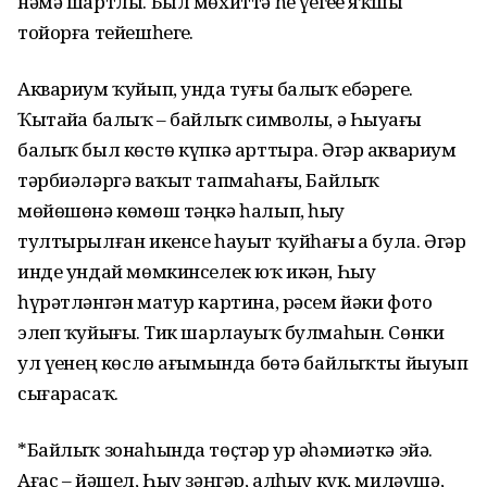
нәмә шартлы. Был мөхиттә һеҙ үҙегеҙҙе яҡшы
тойорға тейешһегеҙ.
Аквариум ҡуйып, унда туғыҙ балыҡ ебәрегеҙ.
Ҡытайҙа балыҡ – байлыҡ символы, ә Һыуҙағы
балыҡ был көстө күпкә арттыра. Әгәр аквариум
тәрбиәләргә ваҡыт тапмаһағыҙ, Байлыҡ
мөйөшөнә көмөш тәңкә һалып, һыу
тултырылған икенсе һауыт ҡуйһағыҙ ҙа була. Әгәр
инде ундай мөмкинселек юҡ икән, Һыу
һүрәтләнгән матур картина, рәсем йәки фото
элеп ҡуйығыҙ. Тик шарлауыҡ булмаһын. Сөнки
ул үҙенең көслө ағымында бөтә байлыҡты йыуып
сығарасаҡ.
*Байлыҡ зонаһында төҫтәр ҙур әһәмиәткә эйә.
Ағас – йәшел, Һыу зәңгәр, алһыу күк, миләүшә,