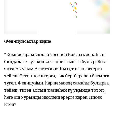
Фен-шуйсылар кәңәше
*Компас ярҙамында өй эсенең Байлыҡ зонаһын
билдәләгеҙ – ул көньяҡ-көнсығышта булыр. Был
яҡта Һыу һәм Ағас стихияһы өҫтөнлөк итергә
тейеш. Өҫтөнлөк итергә, тик бер-береһен баҫырға
түгел. Фен-шуйҙың, һәр нәмәнең самаһы булырға
тейеш, тигән алтын ҡағиҙәһен күҙ уңында тотоп,
һеҙгә ошо урынды йәнләндерергә кәрәк. Нисек
итеп?