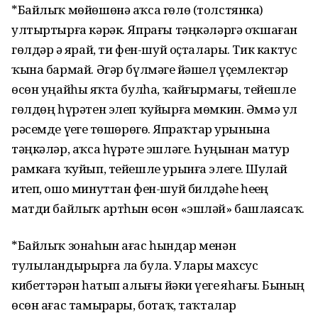
*Байлыҡ мөйөшөнә аҡса гөлө (толстянка)
ултыртырға кәрәк. Япрағы тәңкәләргә оҡшаған
гөлдәр ҙә ярай, ти фен-шуй оҫталары. Тик кактус
ҡына бармай. Әгәр бүлмәгеҙ йәшел үҫемлектәр
өсөн уңайһыҙ яҡта булһа, ҡайғырмағыҙ, тейешле
гөлдөң һүрәтен элеп ҡуйырға мөмкин. Әммә ул
рәсемде үҙегеҙ төшөрөгөҙ. Япраҡтар урынына
тәңкәләр, аҡса һүрәте эшләгеҙ. Һуңынан матур
рамкаға ҡуйып, тейешле урынға элегеҙ. Шулай
итеп, ошо минуттан фен-шуй билдәһе һеҙҙең
матди байлыҡ артһын өсөн «эшләй» башлаясаҡ.
*Байлыҡ зонаһын ағас һындар менән
тулыландырырға ла була. Уларҙы махсус
кибеттәрҙән һатып алығыҙ йәки үҙегеҙ яһағыҙ. Бының
өсөн ағас тамырҙары, ботаҡ, таҡталар