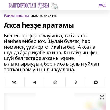
Ғаилә янсығы
4 МАРТА 2019, 11:26
Аҡса һеҙҙе яратамы
Белгестәр фаразлауынса, тәбиғәттә
йәнһеҙ әйбер юҡ. Шулай булғас, һәр
нәмәнең үҙ энергетикаһы бар. Аҡса ла
шундайҙар иҫәбенә инә. Ҡытайҙың фен-
шуй белгестәре аҡсаны үҙеңә
ылыҡтырыуҙың бер нисә ысулын уйлап
тапҡан һәм уңышлы ҡуллана.