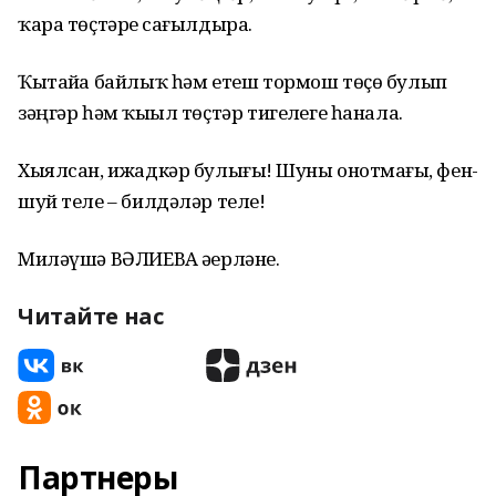
ҡара төҫтәрҙе сағылдыра.
Ҡытайҙа байлыҡ һәм етеш тормош төҫө булып
зәңгәр һәм ҡыҙыл төҫтәр тигеҙлеге һанала.
Хыялсан, ижадкәр булығыҙ! Шуны онотмағыҙ, фен-
шуй теле – билдәләр теле!
Миләүшә ВӘЛИЕВА әҙерләне.
Читайте нас
Партнеры