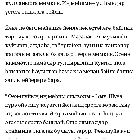
ҡулланырға мөмкин. Иң мөһиме – ул һындар
үҙегеҙгә оҡшарға тейеш.
Йәнә лә был мөйөшкә йәнлелек өҫтәһәгеҙ, байлыҡ
тартыу көсө артыр ғына. Мәҫәлән, ел музыкаһы
ҡуйырға, аждаһа, гөбөргәйел, ауыҙына тәңкәләр
ҡапҡан өс аяҡлы баҡалар теҙергә мөмкин. Эсенә
ҡиммәтле нәмәләр тултырылған ҡумта, аҡса
һаҡлағыс һауыттар һәм аҡса менән бәйле башҡа
затлы әйберҙәр ҙә бара.
*Фен-шуйҙың иң мөһим символы – Һыу. Шуға
күрә өйҙә Һыу ҡеүәтен йәнләндерергә кәрәк. Һыу –
иң көслө стихия. Әгәр самаһын юғалтһаң, ул
Ағасты серетә башлай. Ошо символдар
араһында тигеҙлек булыуы зарур. Фен-шуйҙа күп