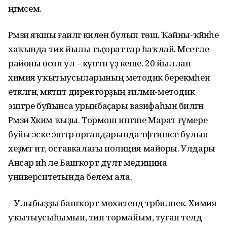
әңгәмәсем.
Рәмзиә яҡшы ғаиләгә килен булып төшә. Ҡайны-ҡәйнәһе
хаҡында тик йылы тәьҫораттар һаҡлай. Мәсетле
районы өсөн ул – күптән үҙ кеше. 20 йыллап
химия уҡытыусыларының методик берекмәһен
етәкләгән, мәктәптә директорҙың ғилми-методик
эштәре буйынса урынбаҫары вазифаһын биләгән
Рәмзиә Хәким ҡыҙы. Тормош иптәше Марат ғүмере
буйы эске эштәр органдарында тәфтишсе булып
хеҙмәт итә, оставкалағы полиция майоры. Улдары
Ансар иһә әле Башҡорт дәүләт медицина
университетында белем ала.
– Улыбыҙҙы башҡорт мөхитендә тәрбиәләнек. Химия
уҡытыусыһымын, тип тормайым, туған телдә