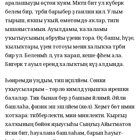
аралашыуҙы өҫтөн ҡуям. Мәктәп бит ул күберәк
белем бирә, ә тәрбиә барыбер ҙә ғаиләнән килә. Улым
тырыш, яҡшы уҡый, өмөтөмдө аҡлар, тигән
ышаныстамын. Ауылдамы, ҡалаламы
уҡытыусының абруйы үҙенән тора. Өҫ-башы, һүҙе,
ҡылыҡтары, үҙен тотоуы менән халыҡҡа тәрбиә
бирә ул. Беленмәһә лә, уға ҡарап, кеше фәһем ала.
Бигерәк тә ауыл ерендә халыҡтың күҙ алдында.
Һөнәремдән уңдым, тип иҫәпләйем. Сөнки
уҡыусыларым – төрлө кимәлдә уңышҡа ирешкән
балалар. Тик бынан бер ҙә башым әйләнмәй. Әйләнә
башлаһа, физик эш эшләйем (көлә). Хеҙмәт бөтә нәмәнән
ҡотҡара: тәкәбберлектән, мин-минлектән. Ҡырғыҙ
халҡының бөйөк яҙыусыһы Сыңғыҙ Айытматов
әйткән бит, һауалана башлаһам, барып һауыт-