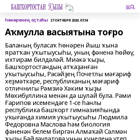
Һөнәренең оҫтаһы
27 ОКТЯБРЯ 2020, 07:34
Аҡмулла васыятына тоғро
Баланың буласаҡ һөнәрен йыш ҡына
яратҡан уҡытыусыһы, уның фәненә һөйөү,
ихтирам билдәләй. Миәкә ҡыҙы,
Башҡортостандың атҡаҙанған
уҡытыусыһы, Рәсәйҙең Почетлы мәғариф
хеҙмәткәре, республиканың мәғариф
отличнигы Рәмзиә Хәким ҡыҙы
Мөхибуллина менән дә шулай була. Рәми
Ғарипов исемендәге 1-се һанлы
республика башҡорт гимназияһында
уҡығанда химия уҡытыусыһы Людмила
Федоровна Мас­лова һәм биология
фәненән белем биргән Алмаҡай Сәлмән
ҡыҙы Байдәүләтова уның күңеленә үтеп