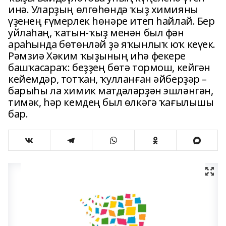
инә. Уларҙың өлгөһөндә ҡыҙ химияны
үҙенең ғүмерлек һөнәре итеп һайлай. Бер
уйлаһаң, ҡатын-ҡыҙ менән был фән
араһында бөтөнләй ҙә яҡынлыҡ юҡ кеүек.
Рәмзиә Хәким ҡыҙының иһә фекере
башҡасараҡ: беҙҙең бөтә тормош, кейгән
кейемдәр, тотҡан, ҡулланған әйберҙәр –
барыһы ла химик матдәләрҙән эшләнгән,
тимәк, һәр кемдең был өлкәгә ҡағылышы
бар.