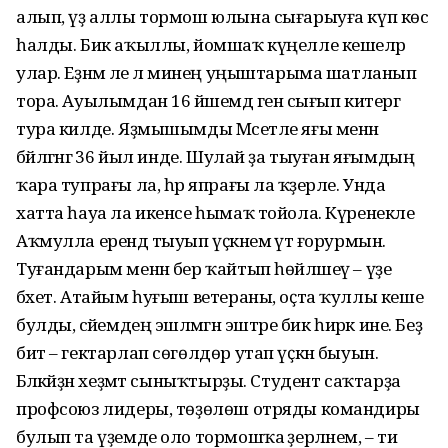
алып, үҙ аллы тормош юлына сығарыуға күп көс
һалды. Бик аҡыллы, йомшаҡ күңелле кешеләр
улар. Еҙнәм әле лә минең уңыштарыма шатланып
тора. Ауылымдан 16 йәшемдә генә сығып китергә
тура килде. Яҙмышымды Мәсетле яғы менән
бәйләгәнгә 36 йыл инде. Шулай ҙа тыуған яғымдың
ҡара тупрағы ла, һәр япрағы ла ҡәҙерле. Унда
хатта һауа ла икенсе һымаҡ тойола. Күренекле
Аҡмулла ерендә тыуып үҫкәнемә үтә ғорурмын.
Туғандарым менән бер ҡайтып һөйләшеү – үҙе
бәхет. Атайым һуғыш ветераны, оҫта ҡуллы кеше
булды, әсәйемдең эшләмәгән эштәре бик һирәк ине. Беҙ
бит – гектарлап сөгөлдөр утап үҫкән быуын.
Бәләкәйҙән хеҙмәт сыныҡтырҙы. Студент саҡтарҙа
профсоюз лидеры, төҙөлөш отряды командиры
булып та үҙемде оло тормошҡа әҙерләнем, – ти