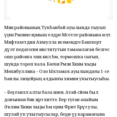
Миәкә районының Туҡһанбай ауылында тыуып
үҫкән Рәмзиәне яҙмыш елдәре Мәсетле районына илтә.
Мифтахетдин Аҡмулла исемендәге Башҡорт
дәүләт педагогия институтын тамамлаған белгес
ошо районға эшкә килә һәм, тормошҡа сығып,
шунда тороп ҡала. Бөгөн Рәмзиә Хәким ҡыҙы
Мөхибуллина – Оло Ыҡтамаҡ ауылындағы 1-се
һанлы лицейҙың алдынғы химия уҡытыусыһы.
– Беҙ ғаиләлә алты бала инек. Атай-әсәйем был
донъянан бик иртә китте. Бер туған апайым
Әҡлимә Хәким ҡыҙы һәм еҙнәм Фәрит Бәрүәз улы,
шулай уҡ уҡытыусылар, беҙҙе үҙ ҡарамағына