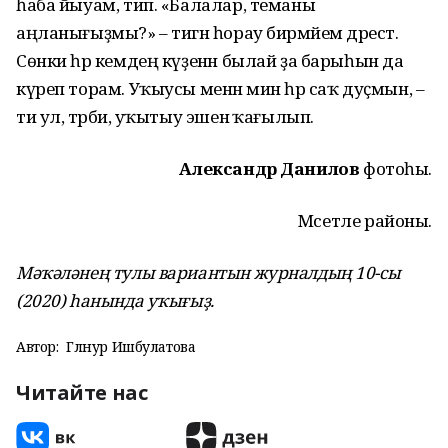
һаба йыуам, тип. «Балалар, теманы
аңланығыҙмы?» – тигән һорау бирмәйем дәрестә.
Сөнки һәр кемдең күҙенән былай ҙа барыһын да
күреп торам. Уҡыусы менән мин һәр саҡ дуҫмын, –
ти ул, тәрбиә, уҡытыу эшенә ҡағылып.
Александр Данилов
фотоһы.
Мәсетле районы.
Мәҡәләнең тулы вариантын журналдың 10-сы
(2020) һанында уҡығыҙ.
Автор:
Гөлнур Ишбулатова
Читайте нас