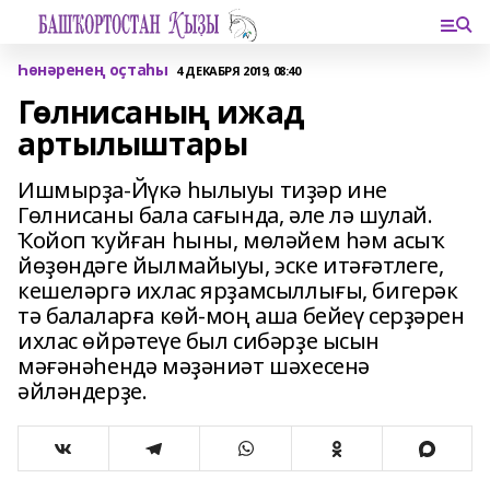
Һөнәренең оҫтаһы
4 ДЕКАБРЯ 2019, 08:40
Гөлнисаның ижад
артылыштары
Ишмырҙа-Йүкә һылыуы тиҙәр ине
Гөлнисаны бала сағында, әле лә шулай.
Ҡойоп ҡуйған һыны, мөләйем һәм асыҡ
йөҙөндәге йылмайыуы, эске итәғәтлеге,
кешеләргә ихлас ярҙамсыллығы, бигерәк
тә балаларға көй-моң аша бейеү серҙәрен
ихлас өйрәтеүе был сибәрҙе ысын
мәғәнәһендә мәҙәниәт шәхесенә
әйләндерҙе.