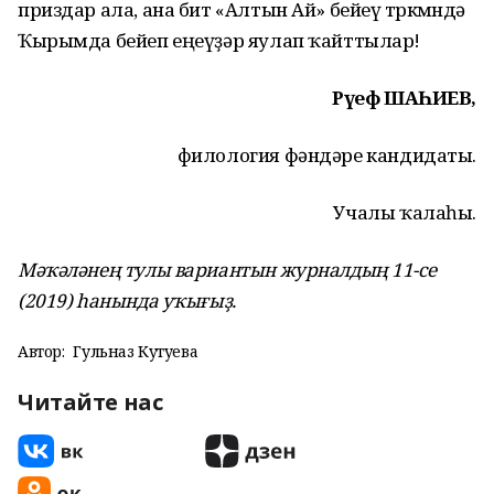
приздар ала, ана бит «Алтын Ай» бейеү төркөмөндә
Ҡырымда бейеп еңеүҙәр яулап ҡайттылар!
Рәүеф ШАҺИЕВ,
филология фәндәре кандидаты.
Учалы ҡалаһы.
Мәҡәләнең тулы вариантын журналдың 11-се
(2019) һанында уҡығыҙ.
Автор:
Гульназ Кутуева
Читайте нас