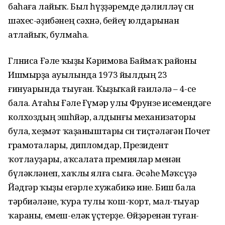
баһаға лайыҡ. Был һүҙҙәремде дәлилләү өсөн
шәхес-әҙибәнең сәхнә, бейеү юлдарынан
атлайыҡ, булмаһа.
Гөлниса Ғәле ҡыҙы Кәримова Баймаҡ районы
Ишмырҙа ауылында 1973 йылдың 23
ғинуарында тыуған. Ҡыҙыҡай ғаиләлә – 4-се
бала. Атаһы Ғәле Ғүмәр улы Фрунзе исемендәге
колхоздың эшһөйәр, алдынғы механизаторы
була, хеҙмәт ҡаҙаныштары өсөн тиҫтәләгән Почет
грамоталары, дипломдар, Президент
ҡотлауҙары, аҡсалата премиялар менән
бүләкләнеп, хаҡлы ялға сыға. Әсәһе Мәҡсүҙә
Йәдгәр ҡыҙы егәрле хужабикә ине. Биш бала
тәрбиәләне, ҡура тулы ҡош-ҡорт, мал-тыуар
ҡараны, емеш-еләк үҫтерҙе. Өйҙәренән туған-