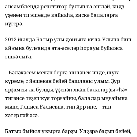
ансамблендә репетитор булып та эшләй, көндөҙ
үҙенең төп эшендә ҡайнаһа, кискә балаларға
йүгерә.
2012 йылда Батыр улы донъяға килә. Улына биш
ай ғына булғанда ата-әсәләр һорауы буйынса
эшкә сыға:
– Бәләкәсем менән бергә эшләнек инде, шуға
күрәме, өс йәшенән бейей башланы улым. Ҙур
ярҙамсы ла булды, үҙенән өлкән балаларҙы «һә»
тигәнсе теҙеп ҡуя торғайны, балалар ыңғайына
мине, Гөлниса Ғәлиевна, тип йөрөр ине, – тип
хәтерләй әсә.
Батыр быйыл уҡырға барҙы. Ул өҙҙөрә баҫып бейей,