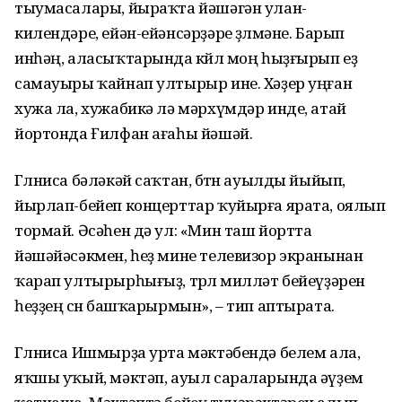
тыумасалары, йыраҡта йәшәгән улан-
килендәре, ейән-ейәнсәрҙәре өҙөлмәне. Барып
инһәң, аласыҡтарында көйлө моң һыҙғырып еҙ
самауыры ҡайнап ултырыр ине. Хәҙер уңған
хужа ла, хужабикә лә мәрхүмдәр инде, атай
йортонда Ғилфан ағаһы йәшәй.
Гөлниса бәләкәй саҡтан, бөтөн ауылды йыйып,
йырлап-бейеп концерттар ҡуйырға ярата, оялып
тормай. Әсәһен дә ул: «Мин таш йортта
йәшәйәсәкмен, һеҙ мине телевизор экранынан
ҡарап ултырырһығыҙ, төрлө милләт бейеүҙәрен
һеҙҙең өсөн башҡарырмын», – тип аптырата.
Гөлниса Ишмырҙа урта мәктәбендә белем ала,
яҡшы уҡый, мәктәп, ауыл сараларында әүҙем