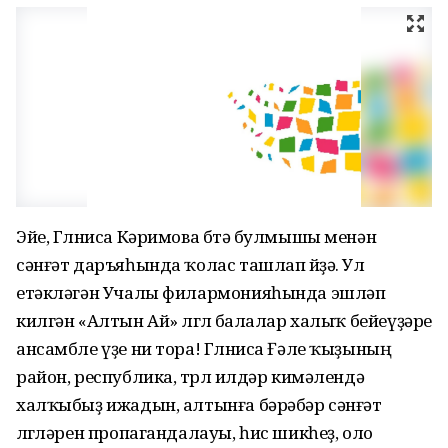
Эйе, Гөлниса Кәримова бөтә булмышы менән
сәнғәт даръяһында ҡолас ташлап йөҙә. Ул
етәкләгән Учалы филармонияһында эшләп
килгән «Алтын Ай» өлгөлө балалар халыҡ бейеүҙәре
ансамбле үҙе ни тора! Гөлниса Ғәле ҡыҙының
район, республика, төрлө илдәр кимәлендә
халҡыбыҙ ижадын, алтынға бәрәбәр сәнғәт
өлгөләрен пропагандалауы, һис шикһеҙ, оло