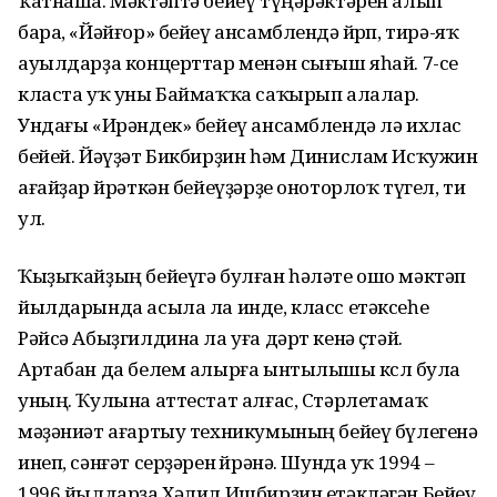
ҡатнаша. Мәктәптә бейеү түңәрәктәрен алып
бара, «Йәйғор» бейеү ансамблендә йөрөп, тирә-яҡ
ауылдарҙа концерттар менән сығыш яһай. 7-се
класта уҡ уны Баймаҡҡа саҡырып алалар.
Ундағы «Ирәндек» бейеү ансамблендә лә ихлас
бейей. Йәүҙәт Бикбирҙин һәм Динислам Исҡужин
ағайҙар өйрәткән бейеүҙәрҙе оноторлоҡ түгел, ти
ул.
Ҡыҙыҡайҙың бейеүгә булған һәләте ошо мәктәп
йылдарында асыла ла инде, класс етәксеһе
Рәйсә Абыҙгилдина ла уға дәрт кенә өҫтәй.
Артабан да белем алырға ынтылышы көслө була
уның. Ҡулына аттестат алғас, Стәрлетамаҡ
мәҙәниәт ағартыу техникумының бейеү бүлегенә
инеп, сәнғәт серҙәрен өйрәнә. Шунда уҡ 1994 –
1996 йылдарҙа Хәлил Ишбирҙин етәкләгән Бейеү