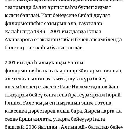
театрында балет артисткаһы булып хеҙмәт
юлын башлай. Йәш бейеүсене Сибай дәүләт
филар­монияһы саҡырып ала, таусылар
ҡалаһында 1996 – 2001 йылдарҙа Гөлназ
Аҡназарова етәкләгән Сибай бейеү ансамблендә
балет артисткаһы булып эшләй.
2001 йылда һылыуҡайҙы Учалы
филармонияһына саҡыралар. Филармонияның
әле генә асылған ваҡыты, шуға күрә бейеү
ансамбленең етәксеһе Рәис Низаметдинов йәш
ҡыҙҙарҙы бейеү сәнғәтенә өйрәтеүҙә ярҙам һорай.
Гөлниса Ғәле ҡыҙы ең һыҙғанып эшкә тотона,
классика дәрестәрен алып бара, йырсыларға ла
сәхнә йөрөшөн аңлата, уларға бейеүҙәр һала
башлай. 2006 йылдан «Алтын Ай» балалар бейеү