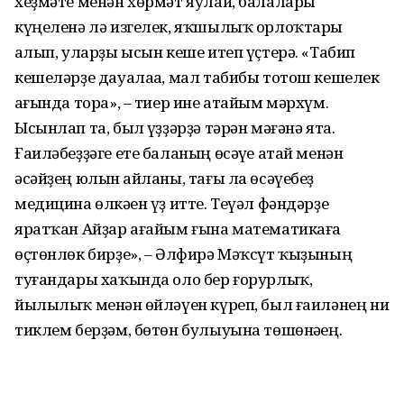
хеҙмәте менән хөрмәт яулай, балалары
күңеленә лә изгелек, яҡшылыҡ орлоҡтары
һалып, уларҙы ысын кеше итеп үҫтерә. «Табип
кешеләрҙе дауалаһа, мал табибы тотош кешелек
һағында тора», – тиер ине атайым мәрхүм.
Ысынлап та, был һүҙҙәрҙә тәрән мәғәнә ята.
Ғаиләбеҙҙәге ете баланың өсәүһе атай менән
әсәйҙең юлын һайланы, тағы ла өсәүебеҙ
медицина өлкәһен үҙ итте. Теүәл фәндәрҙе
яратҡан Айҙар ағайым ғына математикаға
өҫтөнлөк бирҙе», – Әлфирә Мәҡсүт ҡыҙының
туғандары хаҡында оло бер ғорурлыҡ,
йылылыҡ менән һөйләүен күреп, был ғаиләнең ни
тиклем берҙәм, бөтөн булыуына төшөнәһең.