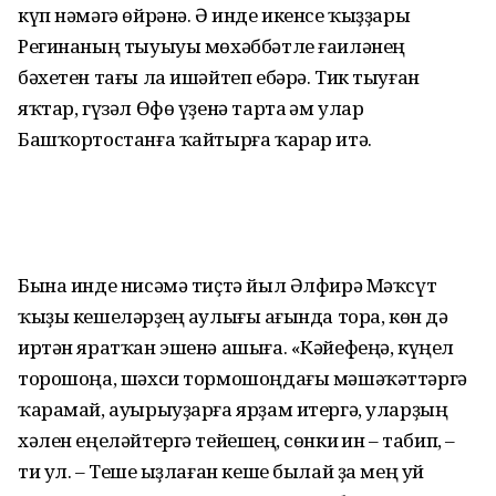
күп нәмәгә өйрәнә. Ә инде икенсе ҡыҙҙары
Регинаның тыуыуы мөхәббәтле ғаиләнең
бәхетен тағы ла ишәйтеп ебәрә. Тик тыуған
яҡтар, гүзәл Өфө үҙенә тарта һәм улар
Башҡортостанға ҡайтырға ҡарар итә.
Бына инде нисәмә тиҫтә йыл Әлфирә Мәҡсүт
ҡыҙы кешеләрҙең һаулығы һағында тора, көн дә
иртән яратҡан эшенә ашыға. «Кәйефеңә, күңел
торошоңа, шәхси тормошоңдағы мәшәҡәттәргә
ҡарамай, ауырыуҙарға ярҙам итергә, уларҙың
хәлен еңеләйтергә тейешһең, сөнки һин – табип, –
ти ул. – Теше һыҙлаған кеше былай ҙа мең уй