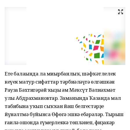
Ете балаһында ла миһырбанлыҡ, шәфҡәтлелек
кеүек матур сифаттар тәрбиәләүгә өлгәшкән
Рауза Бәхтигәрәй ҡыҙы һәм Мәҡсүт Вәлиәхмәт
улы Абдрахмановтар. Заманында Ҡазанда мал
табибына уҡып сыҡҡан йәш белгестәрҙе
йүнәлтмә буйынса Өфөгә эшкә ебәрәләр. Тырыш
ғаилә ошонда ғүмерлеккә төпләнеп, фиҙакәр