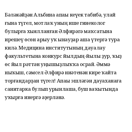
Бәләкәйҙән Альбина апаһы кеүек табибә, улай
ғына түгел, мотлаҡ уның ише гинеколог
булырға хыялланған Әлфирәгә маҡсатына
ирешеү өсөн арыу уҡ һынауҙар аша үтергә тура
килә. Медицина институтының дауалау
факультетына конкурс йылдың-йылы ҙур, ҡыҙ
өс йыл рәттән уңышһыҙлыҡҡа осрай. Әммә
ныҡыш, сәмсел Әлфирә ниәтенән кире ҡайта
торғандарҙан түгел! Апаһы эшләгән дауаханаға
санитарка булып урынлаша, буш ваҡытында
уҡырға инергә әҙерләнә.