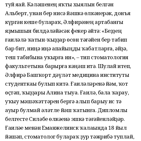
туй яһай. Кәләшенең яҡты хыялын белгән
Альберт, унан бер нисә йәшкә өлкәнерәк, донъя
күргән кеше булараҡ, Әлфирәнең артабанғы
яҙмышын билдәләйәсәк фекер әйтә: «Беҙҙең
ғаиләлә ҡатын-ҡыҙҙар өсөн тәғәйен бер табип
бар бит, ниңә һиңә апайыңды ҡабатларға, әйҙә,
теш табибына уҡырға ин», – тип стоматология
факультетына барырға кәңәш итә. Шулай итеп,
Әлфирә Башҡорт дәүләт медицина институты
студенткаһы булып китә. Ғаиләләренә йәм, ҡот
өҫтәп, ҡыҙҙары Алина тыуа. Ғаилә, бала ҡарау,
уҡыу мәшәҡәттәрен бергә алып барыу һис тә
ауыр булмай һәләтле йәш ҡатынға. Дипломлы
белгесте Силәбе өлкәһенә эшкә тәғәйенләйҙәр.
Ғаиләһе менән Еманжелинск ҡалаһында 18 йыл
йәшәп, стоматолог булараҡ ҙур тәжрибә туплай,