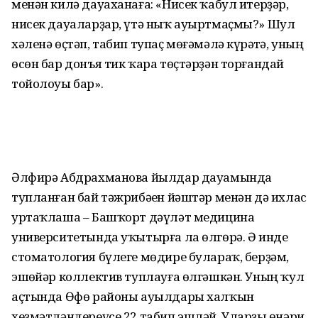
менән килә дауаханаға: «Нисек ҡабул итерҙәр,
нисек дауаларҙар, үтә ныҡ ауыртмаҫмы?» Шул
хәленә өҫтәп, табип тупаҫ мөғәмәлә күрһәтһә, уның
өсөн бар донъя тик ҡара төҫтәрҙән торғандай
тойолоуы бар».
Әлфирә Абдрахманова йылдар дауамында
тупланған бай тәжрибәһен йәштәр менән дә ихлас
уртаҡлаша – Башҡорт дәүләт медицина
университетында уҡытырға ла өлгөрә. Ә инде
стоматология бүлеге мөдире булараҡ, берҙәм,
эшһөйәр коллектив туплауға өлгәшкән. Уның ҡул
аҫтында Өфө районы ауылдары халҡын
хеҙмәтләндереүсе 22 табип эшләй. Уларҙы һөнәри