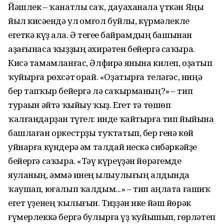
Йәшлек – ҡанатлы саҡ, дауаханала үткән Яңы
йыл кисәһендә ул һомғол буйлы, күрмәлекле
егеткә күҙ һала. Ә тегеһе байрамдың башынан
аҙағынаса ҡыҙҙың әхирәтен бейергә саҡыра.
Кисә тамамланғас, Әлфирә янына килеп, оҙатып
ҡуйырға рөхсәт һорай. «Оҙатырға теләгәс, ниңә
бер тапҡыр бейергә лә саҡырманың?» – тип
тураһын әйтә ҡыйыу ҡыҙ. Егет тә төшөп
ҡалғандарҙан түгел: инде ҡайтырға тип йыйына
башлаған оркестрҙы туҡтатып, бер генә көй
уйнарға күндерә һәм талдай нескә сибәркәйҙе
бейергә саҡыра. «Тәү күреүҙән йөрәгемде
яуланың, әммә һинең һылыулығың алдында
ҡаушап, юғалып ҡалдым...» – тип аңлата ғашиҡ
егет үҙенең ҡылығын. Тиҙҙән ике йәш йөрәк
ғүмерлеккә бергә булырға һүҙ ҡуйышып, гөрләтеп