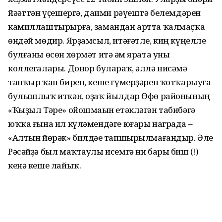
йәһәттән үҫешергә, даими рәүештә белемдәрен
камиллаштырырға, замандан артта ҡалмаҫҡа
өндәй мөдир. Ярҙамсыл, итәғәтле, киң күңелле
булғаны өсөн хөрмәт итә һәм ярата уны
коллегалары. Донор булараҡ, әллә нисәмә
тапҡыр ҡан биреп, кеше ғүмерҙәрен ҡотҡарыуға
булышлыҡ иткән, оҙаҡ йылдар Өфө районының
«Ҡыҙыл Тәре» ойошмаһын етәкләгән табибәгә
юҡҡа ғына ил күләмендәге юғары награда –
«Алтын йөрәк» билдәһе тапшы­рылмағандыр. Әле
Рәсәйҙә был маҡтаулы исемгә ни бары биш (!)
кенә кеше лайыҡ.