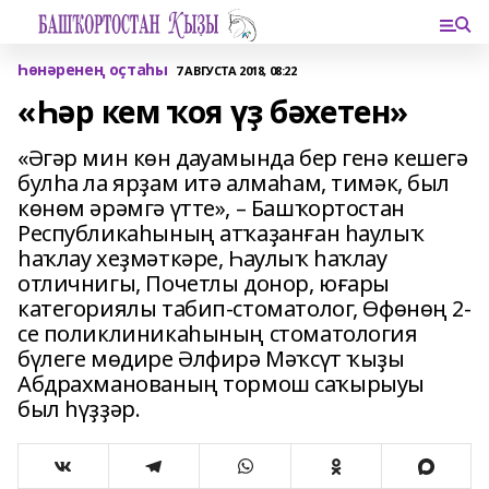
Һөнәренең оҫтаһы
7 АВГУСТА 2018, 08:22
«Һәр кем ҡоя үҙ бәхетен»
«Әгәр мин көн дауамында бер генә кешегә
булһа ла ярҙам итә алмаһам, тимәк, был
көнөм әрәмгә үтте», – Башҡортостан
Республикаһының атҡаҙанған һаулыҡ
һаҡлау хеҙмәткәре, Һаулыҡ һаҡлау
отличнигы, Почетлы донор, юғары
категориялы табип-стоматолог, Өфөнөң 2-
се поликлини­каһының стоматология
бүлеге мөдире Әлфирә Мәҡсүт ҡыҙы
Абдрахманованың тормош саҡырыуы
был һүҙҙәр.