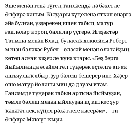
Эше менән генә түгел, ғаиләһендә лә бәхетле
Әлфирә ханым. Ҡыҙҙары күңеленә ятҡан һөнәргә
эйә булған, үҙҙәренең ишен табып, матур
ғаиләләр ҡороп, балалар үҫтерә. Игеҙәктәр
Татьяна менән Влад, буласаҡ хоккейсы Роберт
менән бәләкәс Рубен – өләсәй менән олатайҙың
көтөп алған ҡәҙерле ҡунаҡтары. «Беҙ бергә
йыйылғанда әсәйем гел түңәрәк өҫтәлгә ап-аҡ
ашъяулыҡ ябыр, ҙур бәлеш бешерер ине. Хәҙер
ошо матур йоланы мин дә дауам итәм.
Ғаиләмде түңәрәк табын артына йыйыуҙан,
тәмле бәлеш менән һыйлауҙан иҫ киткес ҙур
ҡәнәғәтлек, күңел рәхәтлеге кисерәм», – ти
Әлфирә Мәҡсүт ҡыҙы.