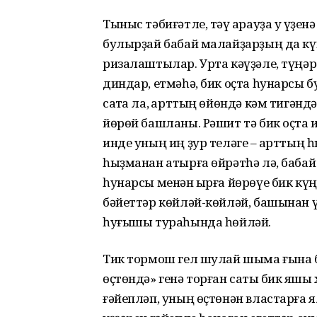
Тыныс тәбиғәтле, тәү ҡарауҙа уҡ үҙе
булырҙай бабай малайҙарҙың да кү
ризалаштылар. Урта кәүҙәле, түңә
диндар, етмәһә, бик оҫта һунарсы б
саҡта ла, ҡарттың өйөндә кәм тигәнд
йөрөй башланы. Рәшит тә бик оҫта и
инде уның иң ҙур теләге – ҡарттың 
һыҙманан атырға өйрәтһә лә, бабай
һунарсы менән ҡырға йөрөүе бик кү
бәйеттәр көйләй-көйләй, башынан үт
һуғышы тураһында һөйләй.
Тик тормош гел шулай шыма ғына б
өҫтөндә» генә торған саҡты бик яҡш
ғәйепләп, уның өҫтөнән властарға 