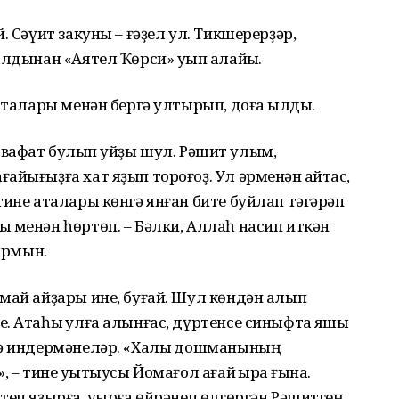
. Сәүит закуны – ғәҙел ул. Тикшерерҙәр,
лдынан «Аятел Ҡөрси» уҡып алайыҡ.
аталары менән бергә ултырып, доға ҡылды.
тә вафат булып ҡуйҙы шул. Рәшит улым,
йығыҙға хат яҙып тороғоҙ. Ул әрменән ҡайтҡас,
тине аталары көнгә янған бите буйлап тәгәрәп
 менән һөртөп. – Бәлки, Аллаһ насип иткән
лырмын.
май айҙары ине, буғай. Шул көндән алып
. Атаһы ҡулға алынғас, дүртенсе синыфта яҡшы
кә индермәнеләр. «Халыҡ дошманының
 – тине уҡытыусы Йомағол ағай ҡырҡа ғына.
теп яҙырға, уҡырға өйрәнеп өлгөргән Рәшитгең