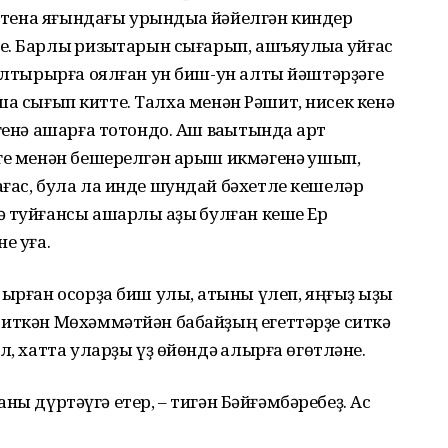
 стена яғындағы урындыҡҡа йәйелгән киндер
 Барлыҡ ризыҡтарын сығарып, ашъяулыҡҡа ҡуйғас
 ултырырға оялған ун биш-ун алты йәштәрҙәге
ышҡа сығып китте. Талха менән Рәшит, нисек кенә
генә ашарға тотондо. Аш ваҡытында ҡарт
ге менән бешерелгән арыш икмәгенә ҡушып,
ғас, була ла инде шундай бәхетле кешеләр
 туйғансы ашарлыҡ аҙыҡ булған кеше Ер
е уға.
ырған осорҙа биш улы, ҡатыны үлеп, яңғыҙ ҡыҙы
 иткән Мөхәммәтйән бабайҙың егеттәрҙе ситкә
л, хатта уларҙы үҙ өйөндә ҡалырға өгөтләне.
йғаны дүртәүгә етер, – тигән Бәйғәмбәребеҙ. Ас