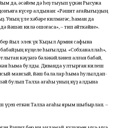
йым да, әсәйем дә һеҙ тыуып үҫкән Рысҡужа
донъяға күсер алдынан: «Рәшит ағайығыҙҙың
ҙ. Уның үле хәбәре килмәгәс, һаман да
 дә йәшәп килә ошоғаса», – тип әйткәйне».
бер йыл элек үк Ҡыҙыл Армия сафына
 бабайҙың күңеле һығылды. «Собханаллаһ»,
тлыҡтан кәүҙәгә бәләкәйләнеп ҡалған бабай,
ткән һымаҡ булды. Диванда ултырған килеш
нсый-мансый, йәш балалар һымаҡ һулҡылдап-
өләй булып Талха ағаһы уның күҙ алдына
улып үҫеп еткән Талха ағаһы ярым шыбырлап. –
әгән Рәшит бер ни аңламай, күҙҙәрен ыуа-ыуа.