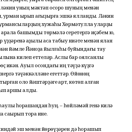
, ләкин уның мәктәп осоро шуның менән
 урман ҡырҡып ағыҙырға эшкә ялланды. Ләкин
тә урмансыларҙың хужаһы Хөрмәтулла уларҙы
ң арҡала башымды төрмәлә серетергә иҫәбем юҡ,
әр үҙҙәренә аҙыҡлыҡ аҡса табыу ниәте менән ялан
енән йәмле Йәноҙаҡ йылғаһы буйындағы тау
лына килеп еттеләр. Аслыҡ бар оялсанлыҡ
ҫ икән. Ауыл осондағы иң тәүҙә күҙгә
нергә тәүәккәлләне егеттәр. Өйөнөң
ырған оло йәштәрҙәге ҡарт, көтөп алған
ып ҡаршы алды.
к-һаулыҡ һорашҡандан һуң. – һөйләмәй генә килә
а саҡырып тора ине.
индәй эш менән йөрөүҙәрен дә һорашып