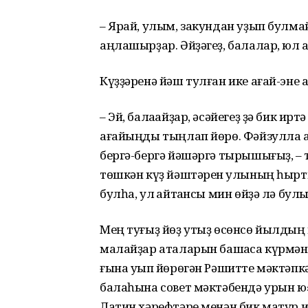
– Ярай, улым, закундан уҙып булмай
аңлашырҙар. Әйҙәгеҙ, балалар, юл а
Күҙҙәренә йәш тулған ике ағай-эне 
– Эй, балаҡайҙар, әсәйегеҙ ҙә бик ир
ағайыңды тыңлап йөрө. Фәйзулла аға
бергә-бергә йәшәргә тырышығыҙ, – 
төшкән күҙ йәштәрен ҡулының һырты
булһа, ул ҡайтҡансы мин өйҙә лә бу
Мең туғыҙ йөҙ утыҙ өсөнсө йылдың 
малайҙар аталарын башҡаса күрмәне
ғына уҡып йөрөгән Рәшитте мәктәп
балаһына совет мәктәбендә урын юҡ»,
Латин хәрефтәре менән бик матур и