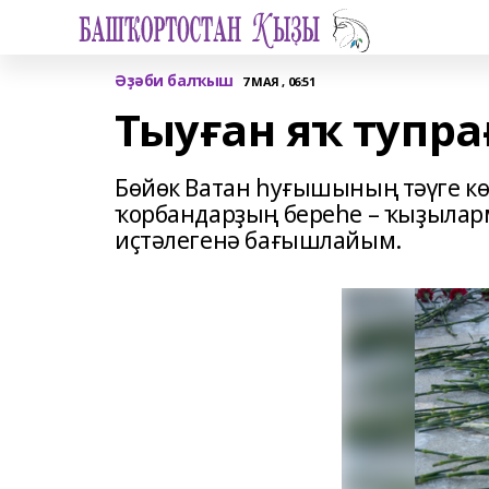
Әҙәби балҡыш
7 МАЯ , 06:51
Тыуған яҡ тупра
Бөйөк Ватан һуғышының тәүге к
ҡорбандарҙың береһе – ҡыҙылар
иҫтәлегенә бағышлайым.