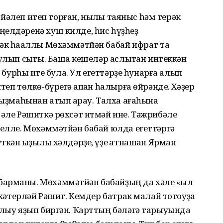
нә йәлеп итеп торған, ныҡлы таяныс һәм терәк
ңелдәренә хуш килде, һис һүҙһеҙ
рәк һаҡаллы Мөхәммәтйән бабай ифрат та
улып сыҡты. Башҡа кешеләр аслыҡтан интеккән
ә бурһыҡ ите була. Ул егеттәрҙе һунарға алып
теп төлкө-бүрегә ҡапҡан һалырға өйрәнде. Хәҙер
һыҙмаһынан атып ҡарау. Талха ағаһына
 әле Рәшиткә рөхсәт итмәй ине. Тәжрибәле
ңелле. Мөхәммәтйән бабай юлда егеттәргә
кән ҡыҙыҡлы хәлдәрҙе, үҙе ҡатнашҡан Ярман
арманы. Мөхәммәтйән бабайҙың да хәле «ҡыл
ы хәтерләй Рәшит. Кемдер батрак малай тотоуҙа
ялыу яҙып биргән. Ҡарттың бәләгә тарыуында