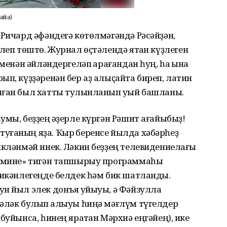
әйә)
 Ричард әфәндегә көтөлмәгәндә Рәсәйҙән,
леп төштө. Журнал өҫтәлендә ятҡан күҙлеген
менән әйләндергеләп ҡарағандан һуң, һаҡ ҡына
ып, күҙҙәренән бер аҙ алыҫайта биреп, латин
лған был хатты тулҡынланып уҡый башланы.
умы, беҙҙең ҡәҙерле күргән Рәшит ағайыбыҙ!
уғаның яҙа. Ҡырҡ беренсе йылда хәбәрһеҙ
икләнмәй инек. Ләкин беҙҙең телевидениелағы
т мине» тигән тапшырыу программаһы
 икәнлегеңде белдек һәм бик шатландыҡ.
н йыл элек донъя ҡуйыуы, ә Фәйзулла
һәләк булып ҡалыуы һиңә мәғлүм түгелдер
буйынса, һинең яратҡан Мәрхиә еңгәйең), ике