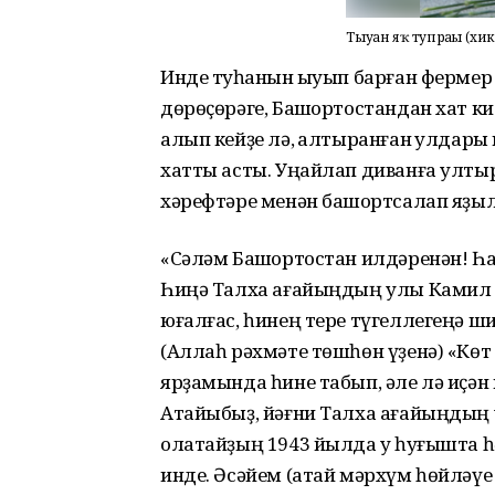
Тыуған яҡ тупрағы (хик
Инде туҡһанын ҡыуып барған фермер
дөрөҫөрәге, Башҡортостандан хат ки
алып кейҙе лә, ҡалтыранған ҡулдары 
хатты асты. Уңайлап диванға ултыр
хәрефтәре менән башҡортсалап яҙы
«Сәләм Башҡортостан илдәренән! Һа
Һиңә Талха ағайыңдың улы Камил т
юғалғас, һинең тере түгеллегеңә ш
(Аллаһ рәхмәте төшһөн үҙенә) «Кө
ярҙамында һине табып, әле лә иҫән
Атайыбыҙ, йәғни Талха ағайыңдың у
олатайҙың 1943 йылда уҡ һуғышта 
инде. Әсәйем (атай мәрхүм һөйләүе 