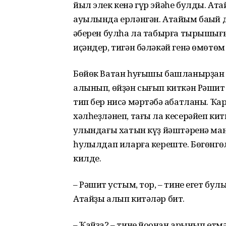
йыл элек кенә гүр эйәһе булды. Ата
ауылында ерләнгән. Атайым баҡый 
ҡәберен булһа ла табырға тырышығы
иҫәндер, тигән бәләкәй генә өмөтөм
Бөйөк Ватан һуғышы башланырҙан 
алынып, өйҙән сығып киткән Рәшит
тип бер нисә мәртәбә ҡабатланы. Ҡар
хәлһеҙләнеп, тағы ла кесерәйеп ки
ҡулындағы хатын күҙ йәштәренә ма
һулҡылдап иларға кереште. Бөгөнг
килде.
– Рәшит ҡустым, тор, – тине егет б
Атайҙы алып китәләр бит.
– Ҡайҙа? – тине йоҡонан арынып етм