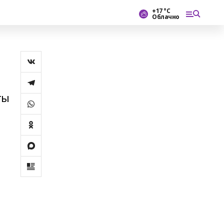
+17 °С
Облачно
ты