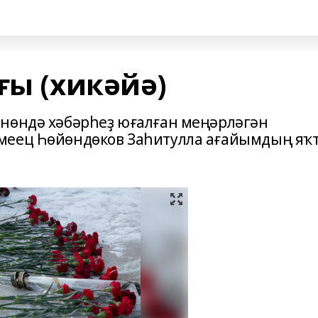
ғы (хикәйә)
өнөндә хәбәрһеҙ юғалған меңәрләгән
меец Һөйөндөков Заһитулла ағайымдың яҡ