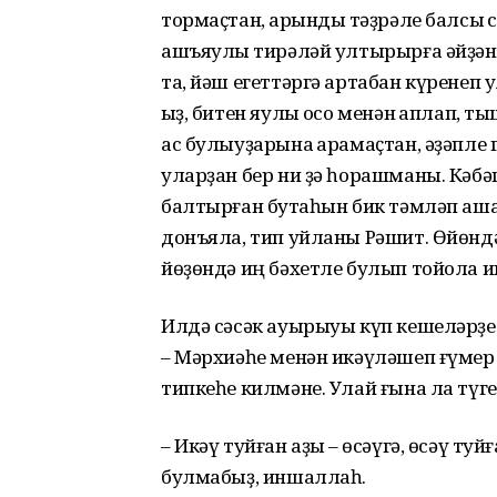
тормаҫтан, ҡарындыҡ тәҙрәле балсыҡ
ашъяулыҡ тирәләй ултырырға әйҙәне.
та, йәш егеттәргә артабан күренеп
ҡыҙ, битен яулыҡ осо менән ҡаплап, т
ас булыуҙарына ҡарамаҫтан, әҙәпле 
уларҙан бер ни ҙә һорашманы. Кәбә
балтырған бутҡаһын бик тәмләп аша
донъяла, тип уйланы Рәшит. Өйөндә
йөҙөндә иң бәхетле булып тойола ин
Илдә сәсәк ауырыуы күп кешеләрҙе ҡ
– Мәрхиәһе менән икәүләшеп ғүмер
типкеһе килмәне. Улай ғына ла түге
– Икәү туйған аҙыҡ – өсәүгә, өсәү ту
булмабыҙ, иншаллаһ.