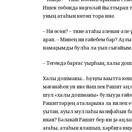
Ишек төбөндә көҙгөләй йылтырап т
уның атаһын көтөп тора ине.
– Ни өсөн? – тине атаһы әленән-әл
ҡарап. – Минең ни ғәйебем бар? Аҙ ғ
намаҙымды булһа ла уҡып сығайым..
– Тегендә барғас уҡырһың, халыҡ д
Халыҡ дошманы... Һуңғы ваҡытта ке
мәғәнәһен ун ике йәшлек Рәшит аң
шул «халыҡ дошманы» булыуҙа ғәйеп
Рәшиттәрҙең аталарына ла килеп е
уҡытҡан, ауыл муллаһы вазифаһын б
икән? Бәләкәй Рәшит бер ни ҙә аңла
ағаһы, атаһын яҡлашып, хәрбигә ниҙ