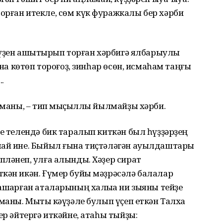
орған итекле, сөм күк фуражкалы бер хәрби
е үҙен ашыҡтырып торған хәрбигә ялбарыулы
ына көтөп тороғоҙ, зинһар өсөн, исмаһам таңғы
.
ошманы, – тип мыҫҡыллы йылмайҙы хәрби.
ше телендә бик таралып киткән был һүҙҙәрҙең
лай ине. Быйыл ғына тиҫтәләгән ауылдаштары
ләнеп, ҡулға алынды. Хәҙер сират
ткән икән. Ғүмер буйы мәҙрәсәлә балалар
ашҡарған аталарының халыҡҡа ни зыяны тейҙе
маны. Мыҡты кәүҙәле булып үҫеп еткән Талха
ер әйтергә иткәйне, атаһы тыйҙы: