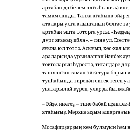
артабан да белем алғыһы килә ине
тамамланды. Талха ағаһына эйәреп,
аталары ҡулға алынғанын белгәс 
артабан эштә тоторға ҡурҡты. «Һеҙҙе
дүрт яғығыҙ ҡибла», – тине ул. Егетт
яғына юл тотто. Асығып, көс-хәл м
араларында урынлашҡан Йәнбәк ауы
тойғоларын һүрелтә, тигәндәре дөрө
ташланған саман өйгә тура барып и
тупһаһында тиренән ситек тегеп улт
ҡунаҡтарылай күреп, уларҙы йылмай
– Әйҙә, инегеҙ, – тине бабай иҫәнле
ятаһығыҙ. Мәрхиә ҡыҙым ашарға ғын
Мосафирҙарҙың кем булыуын һәм н