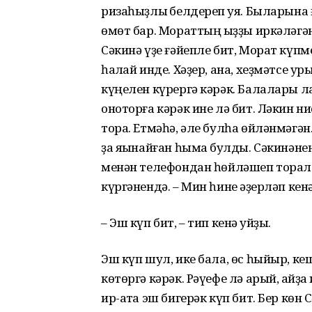
ризаһыҙлыҡ белдереп ҡуя. Быларына
өмөт бар. Мораттың ҡыҙҙы иркәләгән
Сәкинә үҙе ғәйепле бит, Морат күпм
һаҡлай инде. Хәҙер, ана, хеҙмәтсе у
күңелен күрергә кәрәк. Балалары л
оноторға кәрәк ине лә бит. Ләкин н
тора. Етмәһә, әле булһа өйләнмәгән
ҙа яҡынайған һымаҡ булды. Сәкинәне
менән телефондан һөйләшеп торалар
күргәнендә. – Мин һине ҡәҙерләп кен
– Эш күп бит, – тип кенә ҡуйҙы.
Эш күп шул, ике бала, өс һыйыр, к
көтөргә кәрәк. Рәүефе лә арый, ҡайҙ
ир-атҡа эш бигерәк күп бит. Бер кө