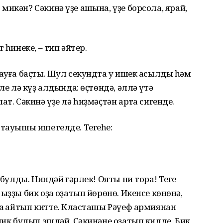
икән? Сәкинә үҙе ашҡына, үҙе борсола, ярай,
 һинеке, – тип әйтер.
рауға баҫты. Шул секундта уҡ ишек асылды һәм
ле лә күҙ алдында: өҫтөндә, әллә үтә
т. Сәкинә үҙе лә һиҙмәҫтән артҡа сигенде.
 тауышы ишетелде. Тегеһе:
 булды. Ниндәй ғәрлек! Ояты ни тора! Теге
ыҙҙы бик оҙаҡ оҙатып йөрөнө. Икенсе көнөнә,
ға ҡайтып китте. Класташы Рәүеф армиянан
ник булып эшләй. Сәкинәне оҙатып килде. Бик