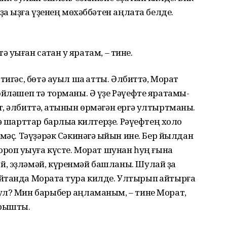
ҙа ҡыҙға үҙенең мөхәббәтен аңлата белде.
 уҡыған саҡтан уҡ яратам, – тине.
игәс, бөтә ауыл шаҡ ҡатты. Әлбиттә, Морат
өйләшеп тә торманы. Ә үҙе Рәүефте яратамы-
, әлбиттә, ҡатынын өрмәгән ергә ултыртманы.
 шарттар барлыҡҡа килтерҙе. Рәүефтең холҡо
мәҫ. Тәүҙәрәк Сәкинәгә ҡыйын ине. Бер йылдан
ороп уҡыуға күсте. Морат шунан һуң ғына
, эҙләмәй, күренмәй башланы. Шулай ҙа
айтҡанда Моратҡа тура килде. Ултырып ҡайтырға
ул? Мин барыбер аңламаным, – тине Морат,
ырышты.