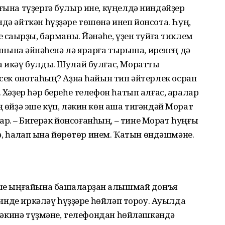
 ғына түҙергә булыр ине, күңелдә ниндәйҙер
дә әйткән һүҙҙәре төшөнә инеп йонсота. Һуң,
е саҡырҙы, барманы. Йәнәһе, үҙен туйға тиклем
рынына ҡәйнәһенә лә ярарға тырыша, иренең дә
а икәү булды. Шулай булғас, Моратты
исек онотаһың? Аҙна һайын тип әйтерлек осрап
. Хәҙер һәр береһе телефон һатып алғас, аралар
ң өйҙә эше күп, ләкин көн аша тигәндәй Морат
. – Бигерәк йонсоғанһың, – тине Морат һуңғы
ә, һаҡлап ҡына йөрөтөр инем. Ҡатын өндәшмәне.
еше ыңғайына башҡаларҙан ҡалышмай донъя
а инде иркәләү һүҙҙәре һөйләп тороу. Ауылда
н Сәкинә түҙмәне, телефондан һөйләшкәндә