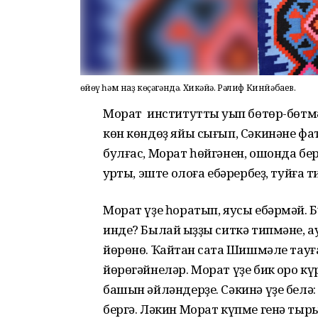
Һөйөү һәм наҙ көҫәгәндә. Хикәйә. Рәлиф Кинйәбаев.
Морат институтты уҡып бөтөр-бөтмә
көн көндөҙ яйы сығып, Сәкинәне фат
булғас, Морат һөйгәнен, ошонда берг
ҡурҡты, эште олоға ебәрербеҙ, туйға
Морат үҙе һоратып, яусы ебәрмәй. Б
инде? Былай ҡыҙҙы ситкә типмәне, а
йөрөнө. Ҡайтҡан саҡта Шишмәле тауғ
йөрөгәйнеләр. Морат үҙе бик ҡоро кү
башын әйләндерҙе. Сәкинә үҙе белә:
бергә. Ләкин Морат күпме генә тыр