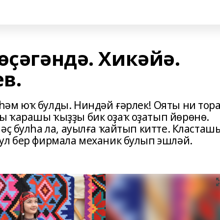
өҫәгәндә. Хикәйә.
в.
әм юҡ булды. Ниндәй ғәрлек! Ояты ни тора
ы ҡарашы ҡыҙҙы бик оҙаҡ оҙатып йөрөнө.
әҫ булһа ла, ауылға ҡайтып китте. Класташ
ул бер фирмала механик булып эшләй.