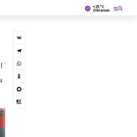
+25 °С
Облачно
!
ы