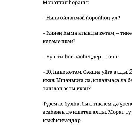
Мораттан һораны:
– Ниңә өйләнмәй йөрөйһөң ул?
– Һинең һымаҡ ҡатынды көтәм, – тин
көтәме икән?
– Бушты һөйләйһеңдер, – тине.
– Юҡ, һине көтәм. Сәкинә уйға ҡалды.
икән. Ышанырға ла, ышанмаҫҡа ла бел
ташлап ҡасты икән?
Түҙемле булһа, был тиклем дә үкене
әсәһенән дә ишетеп ҡалды. Морат ту
ҡыҙыҡһынғандар.