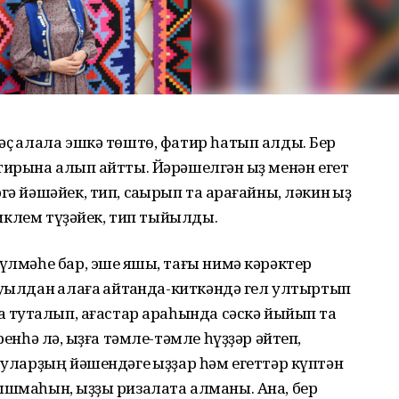
ҫ ҡалала эшкә төштө, фатир һатып алды. Бер
ирына алып ҡайтты. Йәрәшелгән ҡыҙ менән егет
ә йәшәйек, тип, саҡырып та ҡарағайны, ләкин ҡыҙ
 тиклем түҙәйек, тип тыйылды.
үлмәһе бар, эше яҡшы, тағы нимә кәрәктер
уылдан ҡалаға ҡайтҡанда-киткәндә гел ултыртып
а туҡталып, ағастар араһында сәскә йыйып та
ренһә лә, ҡыҙға тәмле-тәмле һүҙҙәр әйтеп,
 уларҙың йәшендәге ҡыҙҙар һәм егеттәр күптән
ышмаһын, ҡыҙҙы ризалата алманы. Ана, бер