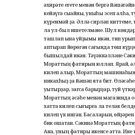
әхирәте егете менән бергә йәшәгәй
кейәүгә сыҡҡайны, уныһы эсеп алһа, 
күренмәй ҙә. Әллә сирләп киттеме, т
ла ул-был ишетелмәне. Шул көндәр
ташлап ҡына ҡуйҙымы икән, тип ҡурҡы
аптырап йөрөгән сағында төш күрҙе. 
бышылдай икән. Тәүәккәлләне Сәки
Мораттың фатирын юллап. Ярай, әле
килеп алыр, Мораттың машинаһына т
никахһыҙ ҙа йәшәп ята бит. Өләсәһ
уҡытырҙар, загсҡа барырҙар, туй үтк
Мораттың әсәһе менән магазинда о
хатта килеп сығырға ла теләк белд
килеп үк ингән. Баҡсаларын, өйҙәрен в
бик оҡшатҡан. Сәкинә Мораттың фати
Ана, уның фатиры икенсе ҡатта. Ике 