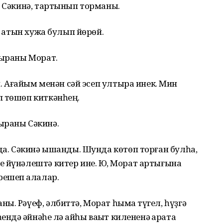
е Сәкинә, тартынып торманы.
т ҡатын хужа булып йөрөй.
тыраны Морат.
ип. Ағайым менән сәй эсеп ултыра инек. Мин
п төшөп киткәнһең.
ыраны Сәкинә.
нда. Сәкинә ышанды. Шунда көтөп торған булһа,
 йүнәлештә китер ине. Юҡ, Морат артығына
решеп ҡалалар.
. Рәүеф, әлбиттә, Морат һымаҡ түгел, һүҙгә
ндә ҡәйнәһе лә ҡайһы ваҡыт килененә ҡарата