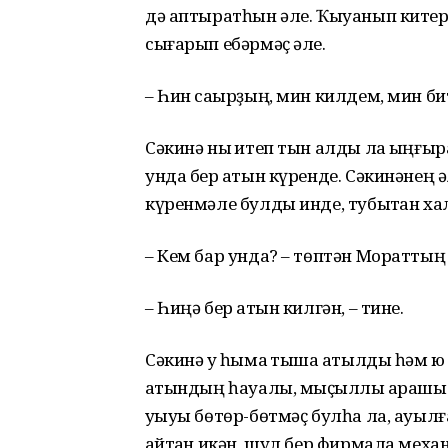
дә аптыратһын әле. Ҡыуанып китер м
сығарып ебәрмәҫ әле.
– Һин саҡырҙың, мин килдем, мин бит
Сәкинә ныҡ итеп тын алды ла ҡыңғы
унда бер ҡатын күренде. Сәкинәнең ә
күренмәле булды инде, тубыҡтан хала
– Кем бар унда? – төптән Мораттың
– Һиңә бер ҡатын килгән, – тине.
Сәкинә уҡ һымаҡ тышҡа атылды һәм юҡ
ҡатындың һауалы, мыҫҡыллы ҡарашы ҡ
уҡыуы бөтөр-бөтмәҫ булһа ла, ауыл
ҡайтҡан икән, шул бер фирмала меха