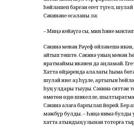
һөйләшеп барған егет түгел, шулай 
Сәкинәне ҡосаҡланы ла:
– Миңә кейәүгә сыҡ, мин һине мәктәптә
Сәкинә менән Рәүеф өйләнешә икән, т
ҡайтып төштө. Сәкинә уның менән һ
яратмаймы икәнен дә аңламай. Егет
Хатта өйҙәрендә ҡалалағы һымаҡ бөтә
шулай ине: аҙ һүҙле, артығын һөйлә
һуң улдары тыуҙы. Сәкинә ситтән т
өмөтөн өҙҙө шикелле, шылтыратмай
Сәкинә ҡалаға барғылап йөрөй. Бер ҡ
мәжбүр булды. – Һиңә нимә булды 
хатта ҡатындың ҡулынан тоторға т