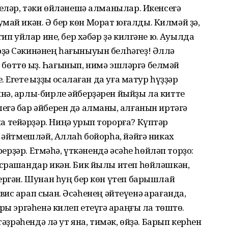
неләр, тәки өйләнешә алманылар. Икенсегә
туҡмай икән. Ә бер көн Морат юғалды. Килмәй ҙә,
ип уйлар ине, бер хәбәр ҙә килгәне юҡ. Ауылда
ҙә Сәкинәнең һағыныуын белһәгеҙ! Әллә
п бөттө ҡыҙ. Һағынып, нимә эшләргә белмәй
Егете ҡыҙҙы ҡосаҡлаған да уға матур һүҙҙәр
нә, арлы-бирле әйберҙәрен йыйҙы ла китте
гә бар әйберен дә алманы, ҡалғанын иртәгә
ейәрҙәр. Ниңә ҡурҡып торорға? Күптәр
е әйтмешләй, Аллаһ бойорһа, йәйгә никах
әрерҙәр. Етмәһә, үткәнендә әсәһе һөйләп торҙо:
срашҡандар икән. Бик йылы итеп һөйләшкән,
ергән. Шунан һуң бер көн үтеп барышлай
ис ҡарап сыҡҡан. Әсәһенең әйтеүенә ҡарағанда,
ры эргәһенә килеп етеүгә ҡараңғы ла төштө.
тәҙрәһендә лә ут яна, тимәк, өйҙә. Барып керһен