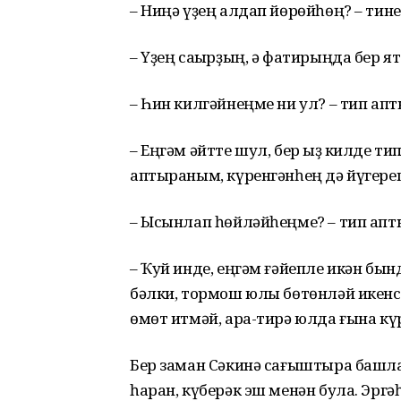
– Ниңә үҙең алдап йөрөйһөң? – тин
– Үҙең саҡырҙың, ә фатирыңда бер я
– Һин килгәйнеңме ни ул? – тип ап
– Еңгәм әйтте шул, бер ҡыҙ килде т
аптыраным, күренгәнһең дә йүгере
– Ысынлап һөйләйһеңме? – тип апт
– Ҡуй инде, еңгәм ғәйепле икән бы
бәлки, тормош юлы бөтөнләй икенсе
өмөт итмәй, ара-тирә юлда ғына кү
Бер заман Сәкинә сағыштыра башланы
һаран, күберәк эш менән була. Эргәһе