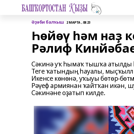
Әҙәби балҡыш
2 МАРТА , 08:23
Һөйөү һәм наҙ к
Рәлиф Кинйәбае
Сәкинә уҡ һымаҡ тышҡа атылды һ
Теге ҡатындың һауалы, мыҫҡылл
Икенсе көнөнә, уҡыуы бөтөр-бөтм
Рәүеф армиянан ҡайтҡан икән, ш
Сәкинәне оҙатып килде.