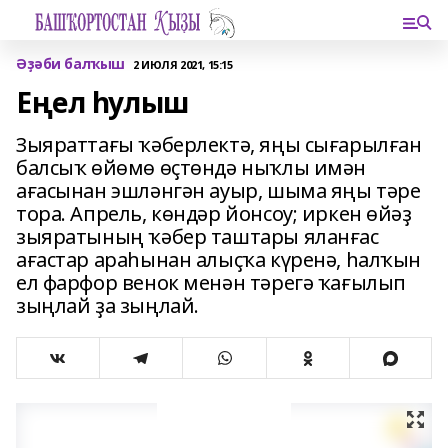
Әҙәби балҡыш
2 ИЮЛЯ 2021, 15:15
Еңел һулыш
Зыяраттағы ҡәберлектә, яңы сығарылған
балсыҡ өйөмө өҫтөндә ныҡлы имән
ағасынан эшләнгән ауыр, шыма яңы тәре
тора. Апрель, көндәр йонсоу; иркен өйәҙ
зыяратының ҡәбер таштары яланғас
ағастар араһынан алыҫҡа күренә, һалҡын
ел фарфор венок менән тәрегә ҡағылып
зыңлай ҙа зыңлай.