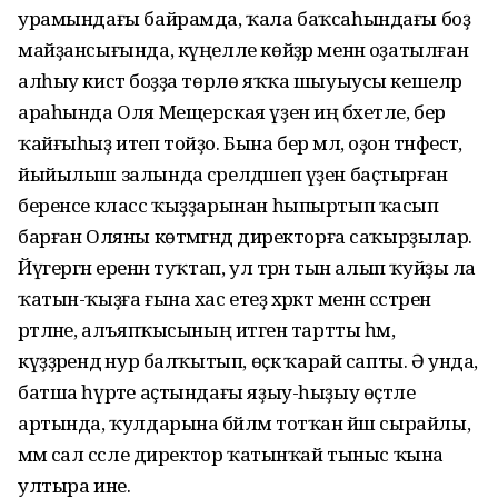
урамындағы байрамда, ҡала баҡсаһындағы боҙ
майҙансығында, күңелле көйҙәр менән оҙатылған
алһыу кистә боҙҙа төрлө яҡҡа шыуыусы кешеләр
араһында Оля Ме­щерская үҙен иң бәхетле, бер
ҡайғыһыҙ итеп тойҙо. Бына бер мәл, оҙон тәнәфестә,
йыйылыш залында сәрелдәшеп үҙен баҫтырған
беренсе класс ҡыҙҙарынан һыпыртып ҡасып
барған Оляны көтмәгәндә директорға саҡырҙылар.
Йүгергән еренән туҡтап, ул тәрән тын алып ҡуйҙы ла
ҡатын-ҡыҙға ғына хас етеҙ хәрәкәт менән сәстәрен
рәтләне, алъяпҡысының итәген тартты һәм,
күҙҙәрендә нур балҡытып, өҫкә ҡарай сапты. Ә унда,
батша һүрәте аҫтындағы яҙыу-һыҙыу өҫтәле
артында, ҡулдарына бәйләм тотҡан йәш сырайлы,
әммә сал сәсле директор ҡатынҡай тыныс ҡына
ултыра ине.