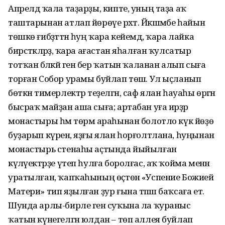
Апрелдә ҡала таҙарҙы, кипте, уның таҙа аҡ
таштарынан атлап йөрөүе рәхәт. Йәкшәмбе һайын
төшкө ғибәҙәттән һуң ҡара кейемдә, ҡара лайка
бирсәткәләрҙә, ҡара ағастан яһалған ҡулсатыр
тотҡан бәләкәй генә бер ҡатын ҡаланан алып сыға
торған Собор урамы буйлап төшә. Ул ыҫланып
бөткән тимерлектәр теҙелгән, саф ялан һауаһы өргән
бысраҡ майҙан аша сыға; артабан уға ирҙәр
монастыры һәм төрмә араһынан болотло күк йөҙө
буҙарып күренә, яҙғы ялан һорғолтлана, һуңынан
монастырь стенаһы аҫтында йыйылған
күләүектәрҙе үтеп һулға боролғас, аҡ ҡойма менән
уратылған, ҡапҡаһының өҫтөнә «Успение Божией
Матери» тип яҙылған ҙур ғына тәпәш баҡсаға етә.
Шунда арлы-бирле генә суҡына ла ҡураныс
ҡатын күнегелгән юлдан – төп аллея буйлап