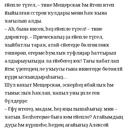
ғәйепле түгел, – тине Мещерская һәм йәтеш итеп
йыйылған сәстәренә ҡулдары менән һаҡ ҡына
ҡағылып алды.
– Аһ, бына нисек, һеҙ ғәйепле түгел! – тине
директор. – Прическағыҙ ҙа ғәйепле түгел,
ҡыйбатлы тараҡ, атай-әсәйегеҙҙе бөлгөнлөккә
төшөрөп, егерме һумлыҡ туфлиҙар һаттырып
алдырыуығыҙҙа ла ғәйебегеҙ юҡ! Тағы ҡабатлап
әйтәм: үҙегеҙҙең әле уҡыусы ғына икәнегеҙҙе бөтөнләй
күҙҙән ысҡындыраһығыҙ…
Шул ваҡыт Мещерская, эскерһеҙ ябайлыҡ һәм
тыныслыҡ һаҡлап, ҡапыл уны әҙәпле генә
бүлдерҙе:
– Ғәфү итегеҙ, мадам, һеҙ яңылышаһығыҙ: мин –
ҡатын. Беләһегеҙме быға кем ғәйепле? Атайымдың
дуҫы һәм күршеһе, һеҙҙең ағайығыҙ Алексей