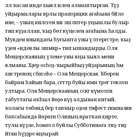
әллә ҡасан инде хыял иленә алмаштырған. Тәүҙә
уйҙырмалары ярлы прапорщик ағаһына бәйле
ине, – уның киләсәген ни эшләптер уңышлы булыр
тип күҙаллап, ҡыҙ бөтә күңелен ағаһына һалды.
Мукден янындағы һуғышта уны үлтергәстәре, ҡыҙ
үҙен «идеялы эшмәкәр» тип ышандырҙы. Оля
Мещерскаяның үлеме уны яңы хыял менән
ялманы. Хәҙер осһоҙ-ҡырыйһыҙ уйҙарының һәм
хистәренең сәбәпсеһе – Оля Мещерская. Ҡәберенә
байрам һайын бара, сәғәттәр буйы имән тәрегә текәлеп
ултыра. Оля Мещерскаяның сәскәгә күмелгән
табуттағы аҡһыл йөҙө күҙ алдынан китмәй,
ҡолағы төбөндә бер тапҡыр оҙон тәнәфестә гимназия
баҡсаһында йөрөгән Оляның яратҡан әхирәте,
тулы кәүҙәле, һомғол буйлы Субботинаға тиҙ-тиҙ
әйткән һүҙҙәре яңғырай: