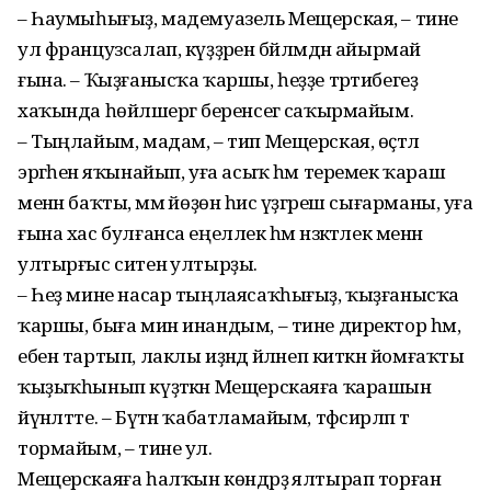
– Һаумыһығыҙ, мадемуазель Мещерская, – тине
ул французсалап, күҙҙәрен бәйләмдән айырмай
ғына. – Ҡыҙғанысҡа ҡаршы, һеҙҙе тәртибегеҙ
хаҡында һөйләшергә беренсегә саҡырмайым.
– Тыңлайым, мадам, – тип Мещерская, өҫтәл
эргәһенә яҡынайып, уға асыҡ һәм теремек ҡараш
менән баҡты, әммә йөҙөнә һис үҙгәреш сығарманы, уға
ғына хас булғанса еңеллек һәм нәзәкәтлек менән
ултырғыс ситенә ултырҙы.
– Һеҙ мине насар тыңлаясаҡһығыҙ, ҡыҙғанысҡа
ҡаршы, быға мин инандым, – тине директор һәм,
ебен тартып, лаклы иҙәндә әйләнеп киткән йомғаҡты
ҡыҙыҡһынып күҙәткән Мещерскаяға ҡарашын
йүнәлтте. – Бүтән ҡабатламайым, тәфсирләп тә
тормайым, – тине ул.
Мещерскаяға һалҡын көндәрҙә ялтырап торған