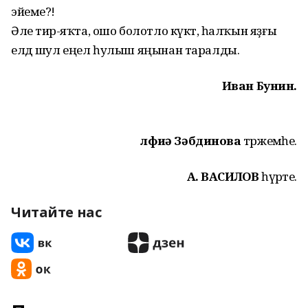
эйеме?!
Әле тирә-яҡта, ошо болотло күктә, һалҡын яҙғы
елдә шул еңел һулыш яңынан таралды.
Иван Бунин.
Әлфиә Зәбдинова
тәржемәһе.
А. ВАСИЛОВ
һүрәте.
Читайте нас