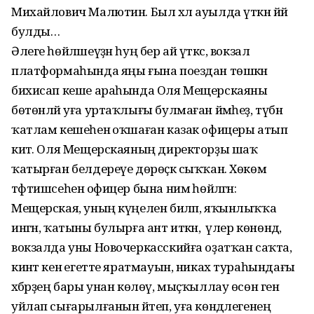
Михайлович Малютин. Был хәл ауылда үткән йәй
булды…
Әлеге һөйләшеүҙән һуң бер ай үткәс, вокзал
платформаһында яңы ғына поездан төшкән
бихисап кеше араһында Оля Мещерскаяны
бөтөнләй уға уртаҡлығы булмаған йәмһеҙ, түбән
ҡатлам кешеһенә оҡшаған казак офицеры атып
китә. Оля Мещерскаяның директорҙы шаҡ
ҡатырған белдереүе дөрөҫкә сыҡҡан. Хөкөм
тәфтишсеһенә офицер бына нимә һөйләгән:
Мещерская, уның күңелен биләп, яҡынлыҡҡа
ингән, ҡатыны булырға ант иткән, ә үлер көнөндә,
вокзалда уны Новочеркасскийға оҙатҡан саҡта,
кинәт кенә егетте яратмауын, никах тураһындағы
хәбәрҙең бары унан көлөү, мыҫҡыллау өсөн генә
уйлап сығарылғанын әйтеп, уға көндәлегенең