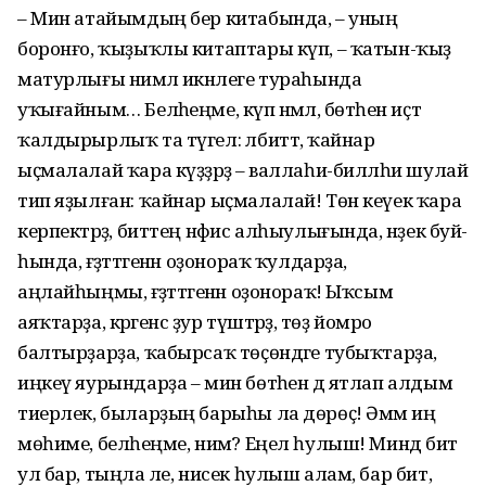
– Мин атайымдың бер китабында, – уның
боронғо, ҡыҙыҡлы китаптары күп, – ҡатын-ҡыҙ
матурлығы нимәлә икәнлеге тураһында
уҡығайным… Беләһеңме, күп нәмәлә, бөтәһен иҫтә
ҡалдырырлыҡ та түгел: әлбиттә, ҡайнар
ыҫмалалай ҡара күҙҙәрҙә – валлаһи-билләһи шулай
тип яҙылған: ҡайнар ыҫмалалай! Төн кеүек ҡара
керпектәрҙә, биттең нәфис алһыулығында, нәҙек буй-
һында, ғәҙәттәгенән оҙонораҡ ҡулдарҙа,
аңлайһыңмы, ғәҙәттәгенән оҙонораҡ! Ыҡсым
аяҡтарҙа, кәрәгенсә ҙур түштәрҙә, төҙ йомро
балтырҙарҙа, ҡабырсаҡ төҫөндәге тубыҡтарҙа,
иңкеү яурындарҙа – мин бөтәһен дә ятлап алдым
тиерлек, быларҙың барыһы ла дөрөҫ! Әммә иң
мөһиме, беләһеңме, нимә? Еңел һулыш! Миндә бит
ул бар, тыңла әле, нисек һулыш алам, бар бит,