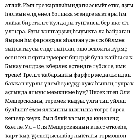
атлай. Имән тәре ҡаршыһындағы эскәмйәгә еткәс, яҙғы
һалҡын елдә еңел ботинка эсендәге аяҡтары һәм
лайка бирсәткәләге ҡулдары туңғансы бер-ике сәғәт
ултыра. Яҙғы ҡоштарҙың һыуыҡта ла һайраған
йырын һәм фарфорҙан яһалған үле сәскә бәйләмен
зыңлатыусы елде тыңлап, ошо венокты күрмәҫ
өсөн генә лә ярты ғүмерен бирерҙәй була ҡайһы саҡ.
Бынау гөлдәрҙе, ҡәберлек өҫтөндәге түбәләсте, имән
тәрене! Тәреләге ҡабарынҡы фарфор медальондан
баҡҡан нурлы үлемһеҙ күҙҙәр хужаһының тупраҡ
аҫтында ятыуы мөмкинме һуң? Нисек итеп Оля
Мещерскаяны, теремек ҡыҙҙы, үлгән тип уйлап
булһын? Әммә ялҡынлы хыялына тоғро барса
кешеләр кеүек, был бәләкәй ҡатын да күңелендә
бәхетле. Ул – Оля Мещерскаяның класс етәксеһе,
ҡарт ҡыҙ, үҙенең ысынбарлыҡтағы тормошон