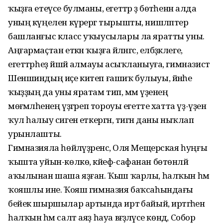
ҡыҙға етеүсе булманы, егеттәр ҙә бөтәһенән алда
уның күңелен күрергә тырышты, нишләптер
башланғыс класс уҡыусылары ла яратты уны.
Аңғармаҫтан еткән ҡыҙға әйләнгәс, елбәҙәклеге,
егеттәрһеҙ йәшәй алмауы асыҡланыуға, гимназист
Шеншиндың иҫе китеп ғашиҡ булыуы, йәнәһе
ҡыҙҙың да уны яратам тип, әммә үҙенең
мөғәмәләһенең үҙгәреп тороуы егетте хатта үҙ-үҙенә
ҡул һалыу сигенә еткергән, тигән даны ныҡлап
урынлашты.
Гимназияла һөйләүҙәренсә, Оля Мещерская һуңғы
ҡышта уйын-көлкө, кәйеф-сафанан бөтөнләй
аҡылынан шаша яҙған. Ҡыш ҡарлы, һалҡын һәм
ҡояшлы ине. Ҡояш гимназия баҡсаһындағы
бейек шыршылар артында иртә байый, иртәгәһенә
һалҡын һәм салт аяҙ һауа вәғәҙәләүсе көндә, Собор