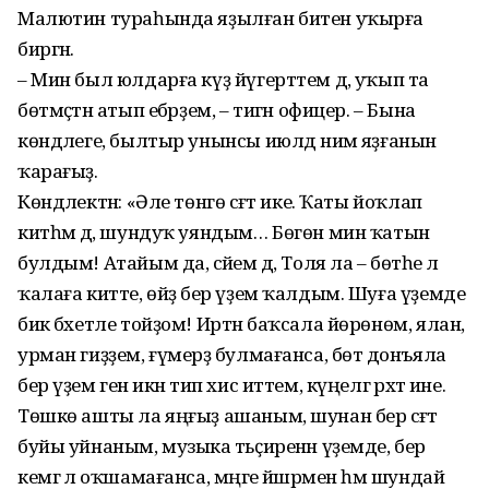
Малютин тураһында яҙылған битен уҡырға
биргән.
– Мин был юлдарға күҙ йүгерттем дә, уҡып та
бөтмәҫтән атып ебәрҙем, – тигән офицер. – Бына
көндәлеге, былтыр унынсы июлдә нимә яҙғанын
ҡарағыҙ.
Көндәлектән: «Әле төнгө сәғәт ике. Ҡаты йоҡлап
китһәм дә, шундуҡ уяндым… Бөгөн мин ҡатын
булдым! Атайым да, әсәйем дә, Толя ла – бөтәһе лә
ҡалаға китте, өйҙә бер үҙем ҡалдым. Шуға үҙемде
бик бәхетле тойҙом! Иртән баҡсала йөрөнөм, ялан,
урман гиҙҙем, ғүмерҙә булмағанса, бөтә донъяла
бер үҙем генә икән тип хис иттем, күңелгә рәхәт ине.
Төшкө ашты ла яңғыҙ ашаным, шунан бер сәғәт
буйы уйнаным, музыка тәьҫиренән үҙемде, бер
кемгә лә оҡшамағанса, мәңге йәшәрмен һәм шундай