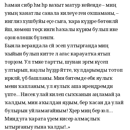
һаман сибәр һәм һәр ваҡыт матур кейенде – миңә
уның ҡанатлы санала килеүе генә оҡшаманы, –
инглиз хушбуйы еҫе сыға, ҡара күҙҙәре бөтөнләй
йәш, көмөш төҫкә ингән һаҡалы күркәм булып ике
оҙон өлөшкә бүленгән.
Быяла верандала сәй эсеп ултырғанда миңә
ҡыйын булып китте лә ағас карауатҡа ятып
торҙом. Ул тәмәке тартты, шунан эргәмә күсеп
ултырып, наҙлы һүҙҙәр әйтте, ҡулдарымды тотоп
иркәләй, үбә башланы. Мин битемде ебәк яулыҡ
менән ҡапланым, ул яулыҡ аша ирендәремдән
үпте… Нисек улай килеп сыҡҡанын аңламай ҙа
ҡалдым, мин аҡылдан яҙҙым, бер ҡасан да улай
булырын уйламағайным! Хәҙер миңә бер юл…
Миндә уға ҡарата үҙем кисерә алмаҫлыҡ
ытырғаныу ғына ҡалды!..»