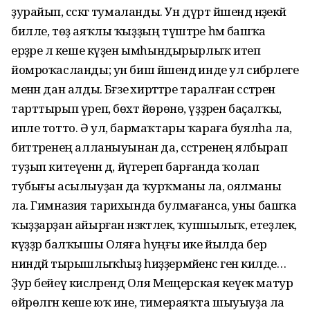
ҙурайып, сәскәгә тумаланды. Ун дүрт йәшендә нәҙекәй
билле, төҙ аяҡлы ҡыҙҙың түштәре һәм башҡа
ерҙәре лә кеше күҙен ымһындырырлыҡ итеп
йомроҡасланды; ун биш йәшендә инде ул сибәрлеге
менән дан алды. Бәғзе әхирәттәре таралған сәстәрен
тарттырып үреп, бөхтә йөрөнө, үҙҙәрен баҫалҡы,
ипле тотто. Ә ул, бармаҡтары ҡараға буялһа ла,
биттәренең алланыуынан да, сәстәренең ялбырап
туҙып китеүенән дә, йүгереп барғанда ҡолап
тубығы асылыуҙан да ҡурҡманы ла, оялманы
ла. Гимназия тарихында булмағанса, уны башҡа
ҡыҙҙарҙан айырған нәзәкәтлек, ҡупшылыҡ, етеҙлек,
күҙҙәр балҡышы Оляға һуңғы ике йылда бер
ниндәй тырышлыҡһыҙ һиҙҙермәйенсә генә килде…
Ҙур бейеү кисәләрендә Оля Мещерская кеүек матур
өйрөлгән кеше юҡ ине, тимераяҡта шыуыуҙа ла