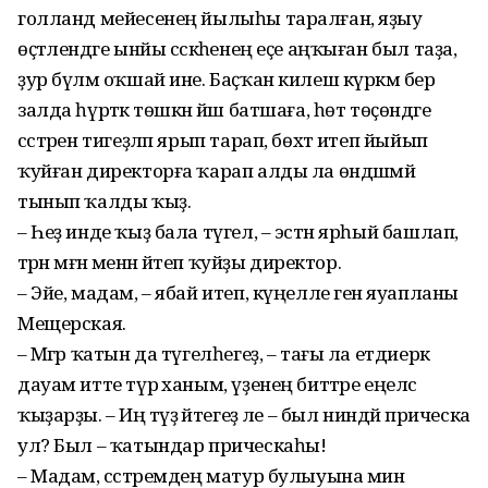
голланд мейесенең йылыһы таралған, яҙыу
өҫтәлендәге ынйы сәскәһенең еҫе аңҡыған был таҙа,
ҙур бүлмә оҡшай ине. Баҫҡан килеш күркәм бер
залда һүрәткә төшкән йәш батшаға, һөт төҫөндәге
сәстәрен тигеҙләп ярып тарап, бөхтә итеп йыйып
ҡуйған директорға ҡарап алды ла өндәшмәй
тынып ҡалды ҡыҙ.
– Һеҙ инде ҡыҙ бала түгел, – эстән ярһый башлап,
тәрән мәғәнә менән әйтеп ҡуйҙы директор.
– Эйе, мадам, – ябай итеп, күңелле генә яуапланы
Мещерская.
– Мәгәр ҡатын да түгелһегеҙ, – тағы ла етдиерәк
дауам итте түрә ханым, үҙенең биттәре еңелсә
ҡыҙарҙы. – Иң тәүҙә әйтегеҙ әле – был ниндәй прическа
ул? Был – ҡатындар прическаһы!
– Мадам, сәстәремдең матур булыуына мин