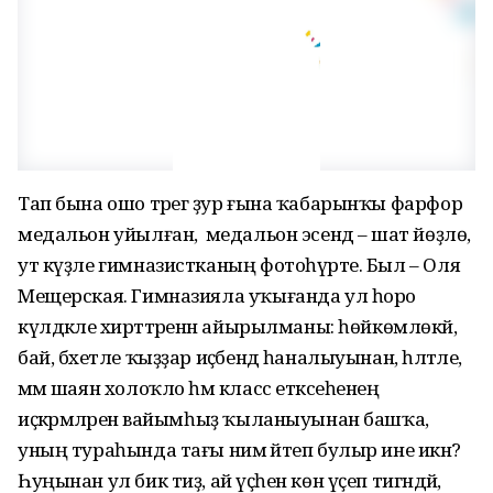
Тап бына ошо тәрегә ҙур ғына ҡабарынҡы фарфор
медальон уйылған, ә медальон эсендә – шат йөҙлө,
ут күҙле гимназистканың фотоһүрәте. Был – Оля
Мещерская. Гимназияла уҡығанда ул һоро
күлдәкле әхирәттәренән айырылманы: һөйкөмлөкәй,
бай, бәхетле ҡыҙҙар иҫәбендә һаналыуынан, һәләтле,
әммә шаян холоҡло һәм класс етәксеһенең
иҫкәрмәләренә вайымһыҙ ҡыланыуынан башҡа,
уның тураһында тағы нимә әйтеп булыр ине икән?
Һуңынан ул бик тиҙ, ай үҫәһен көн үҫеп тигәндәй,