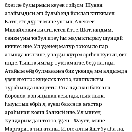
бәхетле булырмын кеүек тойҙом. Шунан
атайымдың эш бүлмәһендә йоҡлап киткәнмен.
Катя, сәғәт дүрттә мине уятып, Алексей
Михайлович килгәнлеген әйтте. Шатландым,
сөнки уны ҡабул итеү һәм мауыҡтырыу шундай
кинәнес ине. Ул үҙенең матур тоҡомло пар
атында килгәйне, уларҙы күтәрмә эргәһенә ҡуйып, өйгә
инде. Тышта ямғыр туҡтамағас, беҙҙә ҡалды.
Атайым өйҙә булмағанға бик үкенде, әммә алдымда
үҙен егеттәрсә күңелсәк тотто, ғашиҡлығы
тураһында шаяртты. Сәй алдынан баҡсала
йөрөнөк, көн яңынан асылды, ныҡ ҡына
һыуытып ебәрһә лә, еүеш баҡсала ағастар
араһынан ҡояш балҡый ине. Ул минең
ҡулдарымдан тотто, үҙен – Фауст, ә мине
Маргарита тип атаны. Илле алты йәштә булһа ла,