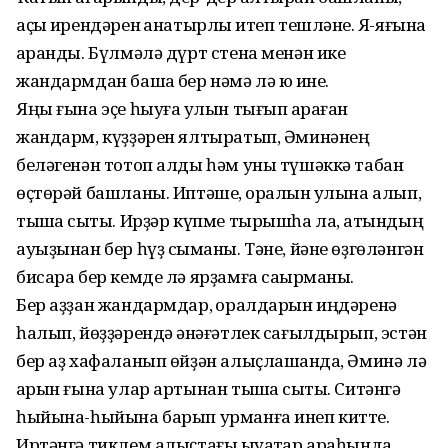
аҫҡы ирендәрен ҡанатырлыҡ итеп тешләне. Яҡ-яғына
ҡаранды. Бүлмәлә дүрт стена менән ике
жандармдан башҡа бер нәмә лә юҡ ине.
Яңы ғына эҫе һыуға ҡулын тығып ҡараған
жандарм, күҙҙәрен ялтыратып, Әминәнең
беләгенән тотоп алды һәм уны түшәккә табан
өҫтөрәй башланы. Иптәше, ҡоралын ҡулына алып,
тышҡа сыҡты. Ирҙәр күпме тырышһа ла, ҡатындың
ауыҙынан бер һүҙ сыҡманы. Тәне, йәне өҙгөләнгән
бисара бер кемде лә ярҙамға саҡырманы.
Бер аҙҙан жандармдар, ҡоралдарын иңдәренә
һалып, йөҙҙәрендә ҡәнәғәтлек сағылдырып, эстән
бер аҙ хафаланып өйҙән алыҫлашҡанда, Әминә лә
аҡрын ғына улар артынан тышҡа сыҡты. Ситәнгә
һыйына-һыйына барып урманға инеп китте.
Иртәнгә тиклем алыҫтағы ҡыуаҡтар араһында