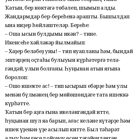
Ҡатын, бер нөктәгә төбәлеп, шымып ҡалды.
Жандармдар бер-береһенә ҡарашты. Бышылдап
ҡына ниҙер һөйләштеләр. Береһе:
– Ошаҡ ысын булдымы икән? – тине.
Икенсеһе хәйләкәр йылмайып:
– Хәҙер беләбеҙ уны! – тип яуапланы һәм, бындай
эштәрҙең оҫтаһы булыуын күрһәтергә телә­
гәндәй, ҡулын болғаны. Һуңынан ҡатын яғына
боролоп:
– Ошо ишекте ас! – тип ҡысҡырып ебәрҙе һәм ҡулы
менән бүлмәнең бер мөйөшөндәге таҡта ишеккә
күрһәтте.
Ҡатын бер аҙға ғына икелән­гәндәй итте,
һуңынан шул яҡҡа барып, ағас келәне күтәрҙе һәм
ишек үҙенән-үҙе асылып китте. Был тәһәрәт
алыу һәм ғөсөл ҡойоноу өсөн тәғәйенләнгән