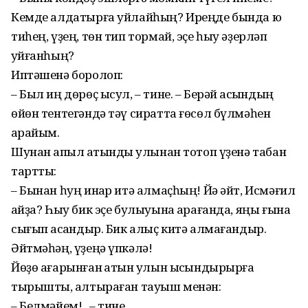
Кемде алдатырға уйлайһың? Иреңде бында юҡ
тиһең, үҙең, төн тип тормай, эҫе һыу әҙерләп
ҡуйғанһың?
Иптәшенә боролоп:
– Был иң дөрөҫ ысул, – тине. – Берәй ҡасҡындың
өйөн тентегәндә тәү сиратта ғөсөл бүлмәһен
ҡарайым.
Шунан ҡапыл ҡатынды ҡулынан тотоп үҙенә табан
тартты:
– Бынан һуң инҡар итә алмаҫһың! Йә әйт, Исмәғил
ҡайҙа? Һыу бик эҫе булыуына ҡарағанда, яңы ғына
сығып ҡасҡандыр. Бик алыҫ китә алмағандыр.
Әйтмәһәң, үҙеңә үпкәлә!
Йөҙө ағарынған ҡатын ҡулын ысҡындырырға
тырышты, ҡал­тыраған тауыш менән:
– Белмәйем!.. – тине.