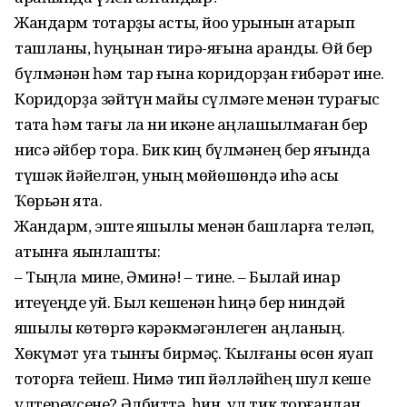
Жандарм тоҡтарҙы асты, йоҡо урынын аҡтарып
ташланы, һуңынан тирә-яғына ҡаранды. Өй бер
бүлмәнән һәм тар ғына коридорҙан ғибәрәт ине.
Коридорҙа зәйтүн майы сүлмәге менән турағыс
таҡта һәм тағы ла ни икәне аңлашылмаған бер
нисә әйбер тора. Бик киң бүлмәнең бер яғында
түшәк йәйелгән, уның мөйөшөндә иһә асыҡ
Ҡөрьән ята.
Жандарм, эште яҡшылыҡ менән башларға теләп,
ҡатынға яҡын­лашты:
– Тыңла мине, Әминә! – тине. – Былай инҡар
итеүеңде ҡуй. Был кешенән һиңә бер ниндәй
яҡшылыҡ көтөргә кәрәкмәгәнлеген аңланың.
Хөкүмәт уға тынғы бирмәҫ. Ҡылғаны өсөн яуап
тоторға тейеш. Нимә тип йәлләйһең шул кеше
үлтереүсене? Әлбиттә, һин, ул тик торғандан