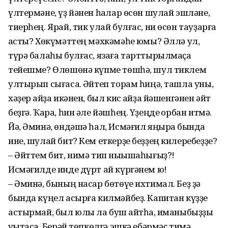
үлтермәне, үҙ йәнен һаҡлар өсөн шулай эшләне,
тиерһең. Ярай, тик улай булғас, ни өсөн тауҙарға
ҡасты? Хөкүмәттең мәхкәмәһе юҡмы? Әллә ул,
түрә балаһы булғас, язаға тартты­рылмаҫҡа
тейешме? Өлөшөнә күпме төшһә, шул тиклем
ултырып сығасаҡ. Әйтеп торам һиңә, ташла уны,
хәҙер ҡайҙа икәнен, был кис ҡайҙа йәшенгәнен әйт
беҙгә. Ҡара, һин әле йәшһең. Үҙеңде ҡорбан итмә.
Йә, Әминә, өндәшә һал, Исмәғил яңыраҡ бында
ине, шулай бит? Кем еткерҙе беҙҙең килеребеҙҙе?
– Әйттем бит, нимә тип ныҡышаһығыҙ?!
Исмәғилде инде дүрт ай күргәнем юҡ!
– Әминә, бының насар бөтөүе ихтимал. Беҙ ҙә
бында күңел асырға килмәйбеҙ. Капитан күҙҙе
астырмай, был юлы ла буш ҡайтһаҡ, иманыбыҙҙы
уҡытасаҡ. Берәй төпкөлгә эшкә ебәрмәҫ тимә.