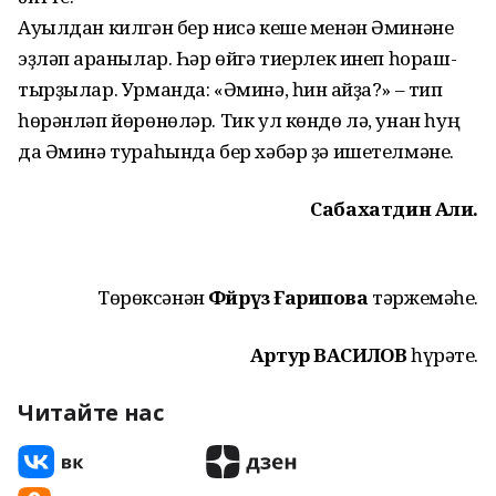
Ауылдан килгән бер нисә кеше менән Әминәне
эҙләп ҡаранылар. Һәр өйгә тиерлек инеп һораш­
тырҙылар. Урманда: «Әминә, һин ҡайҙа?» – тип
һөрәнләп йөрөнөләр. Тик ул көндө лә, унан һуң
да Әминә тураһында бер хәбәр ҙә ишетелмәне.
Сабахатдин Али.
Төрөксәнән
Фәйрүзә Ғарипова
тәржемәһе.
Артур ВАСИЛОВ
һүрәте.
Читайте нас