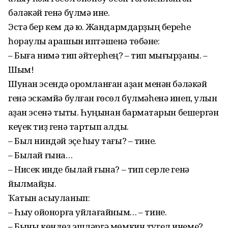
бәләкәй генә бүлмә ине.
Эстә бер кем дә юҡ. Жандармдарҙың береһе
һораулы ҡарашын иптәшенә төбәне:
– Быға нимә тип әйтерһең? – тип мығырҙаны. –
Шым!
Шунан эсендә ҡоромланған ҡаҙан менән бәләкәй
генә эскәмйә булған ғөсөл бүлмәһенә инеп, ҡулын
ҡаҙан эсенә тыҡты. Һуңынан бармаҡтарын бешергән
кеүек тиҙ генә тартып алды.
– Был ниндәй эҫе һыу тағы? – тине.
– Былай ғына…
– Нисек инде былай ғына? – тип серле генә
йылмайҙы.
Ҡатын асыуланып:
– Һыу ҡойонорға уйлағайным… – тине.
– Быны көндөҙ эшләргә мөмкин түгел инеме?