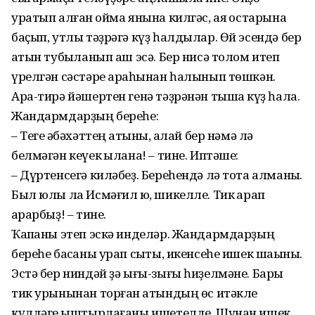
уратып алған ҡойма янына килгәс, аяҡ остарына
баҫып, утлы тәҙрәгә күҙ һалдылар. Өй эсендә бер
ҡатын тубыҡланып аш эсә. Бер нисә толом итеп
үрелгән сәстәре арҡаһынан һалынып төшкән.
Ара-тирә йәшертен генә тәҙрәнән тышҡа күҙ һала.
Жандармдарҙың береһе:
– Теге ҡәбәхәттең ҡатыны, ҡалай бер нәмә лә
белмәгән кеүек ҡылана! – тине. Иптәше:
– Дүртенсегә киләбеҙ. Береһендә лә тота алманыҡ.
Был юлы ла Исмәғил юҡ, шикелле. Тик ҡарап
ҡарарбыҙ! – тине.
Ҡапҡаны этеп эскә инделәр. Жандармдарҙың
береһе баҡсаны урап сыҡты, икенсеһе ишек шаҡыны.
Эстә бер ниндәй ҙә ығы-зығы һиҙелмәне. Бары
тик урынынан торған ҡатындың өс итәкле
күлдәге ҡыштырлағаны ишетелде. Шунан ишек