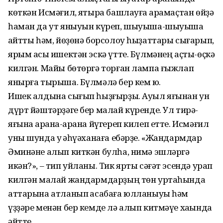
көткән Исмәғил, яҡтыра башлауға ҡарамаҫтан өйҙә
һаман да ут яныуын күреп, шыуыша-шыуыша
ҡайтты һәм, йөҙөнә бор­солоу һыҙаттары сығарып,
ярым асыҡ ишектән эскә үтте. Бүлмәнең аҫты-өҫкә
килгән. Майы бөтөргә торған лампа ғыжлап
янырға тырыша. Бүлмәлә бер кем юҡ.
Ишек алдына сығып һыҙғырҙы. Ауыл яғынан ун
дүрт йәштәрҙәге бер малай күренде. Ул тирә-
яғына ҡарана-ҡарана йүгереп килеп етте. Исмәғил
уны шунда уҡ ҡәһүәханаға ебәрҙе. «Жандармдар
Әминәне алып киткән булһа, нимә эшләргә
икән?», – тип уйланы. Тик ярты сәғәт эсендә урап
килгән малай жандармдарҙың төн уртаһында
аттарына атланып ҡасабаға юлланыуы һәм
үҙҙәре менән бер кемде лә алып китмәүе хаҡында
әйтте.