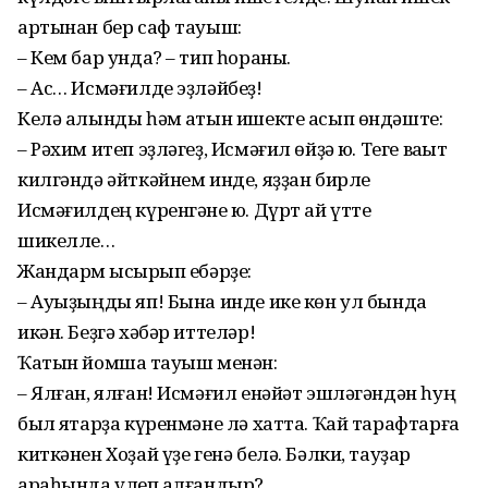
артынан бер саф тауыш:
– Кем бар унда? – тип һораны.
– Ас… Исмәғилде эҙләйбеҙ!
Келә алынды һәм ҡатын ишекте асып өндәште:
– Рәхим итеп эҙләгеҙ, Исмәғил өйҙә юҡ. Теге ваҡыт
килгәндә әйткәйнем инде, яҙҙан бирле
Исмәғилдең күренгәне юҡ. Дүрт ай үтте
шикелле…
Жандарм ҡысҡырып ебәрҙе:
– Ауыҙыңды яп! Бына инде ике көн ул бында
икән. Беҙгә хәбәр иттеләр!
Ҡатын йомшаҡ тауыш менән:
– Ялған, ялған! Исмәғил енәйәт эшләгәндән һуң
был яҡтарҙа күренмәне лә хатта. Ҡай тарафтарға
киткәнен Хоҙай үҙе генә белә. Бәлки, тауҙар
араһында үлеп ҡалғандыр?