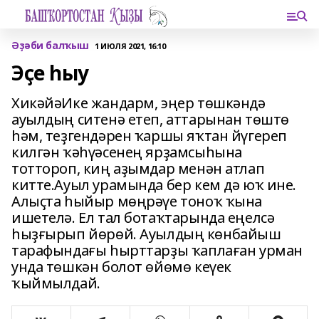
Әҙәби балҡыш
1 ИЮЛЯ 2021, 16:10
Эҫе һыу
ХикәйәИке жандарм, эңер төшкәндә
ауылдың ситенә етеп, аттарынан төштө
һәм, теҙгендәрен ҡаршы яҡтан йүгереп
килгән ҡәһүәсенең ярҙамсыһына
тоттороп, киң аҙымдар менән атлап
китте.Ауыл урамында бер кем дә юҡ ине.
Алыҫта һыйыр мөңрәүе тоноҡ ҡына
ишетелә. Ел тал ботаҡтарында еңелсә
һыҙғырып йөрөй. Ауылдың көнбайыш
тарафындағы һырттарҙы ҡаплаған урман
унда төшкән болот өйөмө кеүек
ҡыймылдай.