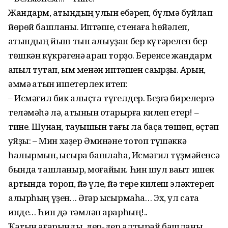
Жандарм, ҡатындың ҡулын ебәреп, бүлмә буйлап
йөрөй башланы. Иптәше, стенаға һөйәлеп,
ҡатындың йыш тын алыуҙан бер күтәрелеп бер
төшкән күкрәгенә ҡарап торҙо. Беренсе жандарм
ҡапыл туҡтап, ым менән иптәшен саҡырҙы. Аҡрын,
әммә ҡатын ишетерлек итеп:
– Исмәғил бик алыҫта түгелдер. Беҙгә бирелергә
теләмәһә лә, ҡатынын ҡотҡарырға килеп етер! –
тине. Шунан, тауышын тағы ла баҫа төшөп, өҫтәп
ҡуйҙы: – Мин хәҙер Әминәне тотоп түшәккә
һалырмын, ҡысҡыра башлаһа, Исмәғил түҙмә­йенсә
бында ташланыр, моғайын. Һин шул ваҡыт ишек
артында тороп, йә үле, йә тере килеш эләктереп
алырһың үҙен… Әгәр ҡысҡырмаһа… Эх, ул саҡта
инде… Һин дә тәмләп ҡарарһың!..
Ҡатын ағарынды, дер-дер ҡалтырай башланы,