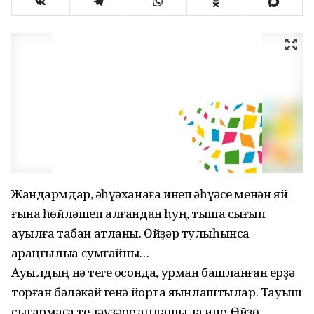
Жандармдар, ҡәһүәханаға инеп ҡәһүәсе менән яй
ғына һөйләшеп алғандан һуң, тышҡа сығып
ауылға табан атланы. Өйҙәр тулыһынса
ҡараңғылыҡҡа сумғайны…
Ауылдың нәҡ теге осонда, урман башланған ерҙә
торған бәләкәй генә йортҡа яҡынлаштылар. Тауыш
сығармаҫҡа теләүҙәре аңлашыла ине. Өйҙө