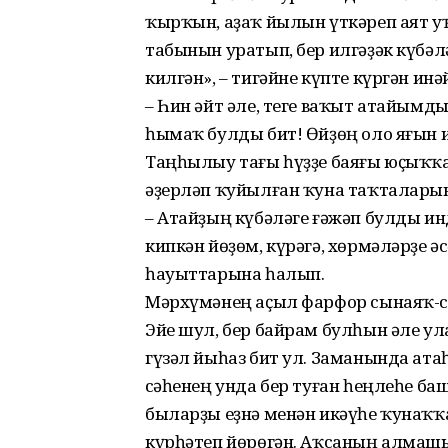
ҡырҡын, аҙаҡ йылын үткәреп аят у
табынын уратып, бер илгәҙәк күбәл
килгән», – тигәйне күпте күргән инә
– Һин әйт әле, теге ваҡыт атайымд
һымаҡ булды бит! Өйҙөң оло яғын и
Таңһылыу тағы һүҙҙе баяғы юҫыҡҡа 
әҙерләп ҡуйылған ҡуна таҡталарын
– Атайҙың күбәләге ғәжәп булды инд
кипкән йөҙөм, күрәгә, хөрмәләрҙе 
һауыттарына һалып.
Мәрхүмәнең аҫыл фарфор сынаяҡ-с
Эйе шул, бер байрам булһын әле ул
гүзәл йыһаз бит ул. Заманында ата
Әсәһенең унда бер туған һеңлеһе б
быларҙы еҙнә менән икәүһе ҡунаҡҡ
күрһәтеп йөрөгән. Аҡсаның алмашын