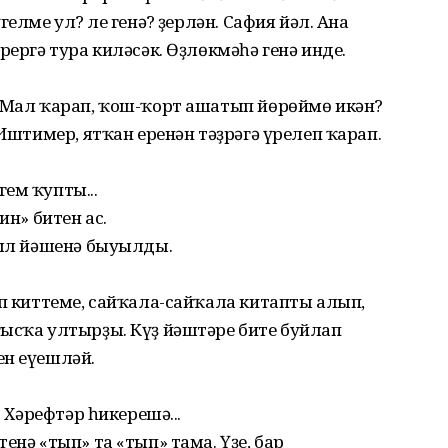
елме ул? Әле генә? Әҙерлән. Сафия йәл. Ана
рергә тура киләсәк. Өҙлөкмәһә генә инде.
? Мал ҡарап, ҡош-ҡорт ашатып йөрөймө икән?
 Иштимер, ятҡан еренән тәҙрәгә үрелеп ҡарап.
ем ҡупты...
ин» битен ас.
пыл йәшенә быуылды.
еп киттеме, сайҡала-сайҡала китапты алып,
ғысҡа ултырҙы. Күҙ йәштәре бите буйлап
ен еүешләй.
. Хәрефтәр һикерешә...
енә «тып» та «тып» тама. Үҙе, бар