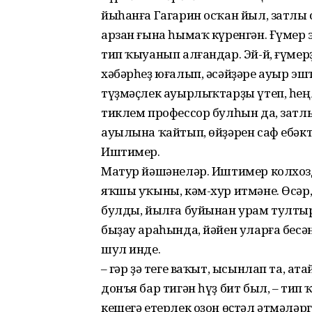
йыһанға Гагарин осҡан йыл, затлы 
арзан ғына һымаҡ күренгән. Ғүмер 
тип ҡыуанып алғандар. Эй-й, ғүмерҙ
хәбәрһеҙ юғалып, әсәйҙәре ауыр эшт
түҙмәҫлек ауырлыҡтарҙы үтеп, һең
тиклем профессор булһын да, затлы
ауылына ҡайтып, өйҙәрен саф ебәкт
Иштимер.
Матур йәшәнеләр. Иштимер колхозд
яҡшы уҡыны, кәм-хур итмәне. Өсәр,
булды, йылға буйынан урам тулты
быҙау араһында, йәйен уларға бесән
шул инде.
– Әгәр ҙә теге ваҡыт, ысынлап та, а
донъя бар тигән һүҙ бит был, – тип
кешегә етерлек оҙон өҫтәл әтмәләрг