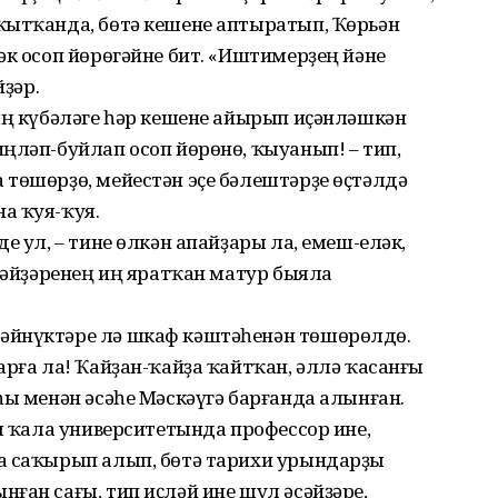
ҡытҡанда, бөтә кешене аптыратып, Ҡөрьән
әк осоп йөрөгәйне бит. «Иштимерҙең йәне
йҙәр.
ың күбәләге һәр кешене айырып иҫәнләшкән
ңләп-буйлап осоп йөрөнө, ҡыуанып! – тип,
төшөрҙө, мейестән эҫе бәлештәрҙе өҫтәлдә
а ҡуя-ҡуя.
е ул, – тине өлкән апайҙары ла, емеш-еләк,
әсәйҙәренең иң яратҡан матур быяла
әйнүктәре лә шкаф кәштәһенән төшөрөлдө.
арға ла! Ҡайҙан-ҡайҙа ҡайтҡан, әллә ҡасанғы
һы менән әсәһе Мәскәүгә барғанда алынған.
аш ҡала университетында профессор ине,
а саҡырып алып, бөтә тарихи урындарҙы
ған сағы, тип иҫләй ине шул әсәйҙәре,