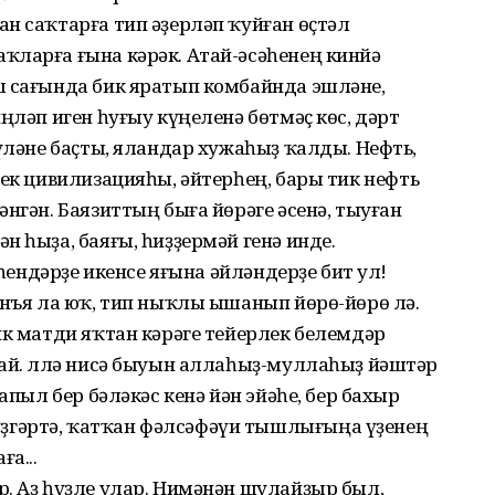
н саҡтарға тип әҙерләп ҡуйған өҫтәл
ҡларға ғына кәрәк. Атай-әсәһенең кинйә
ш сағында бик яратып комбайнда эшләне,
ңләп иген һуғыу күңеленә бөтмәҫ көс, дәрт
 үләне баҫты, яландар хужаһыҙ ҡалды. Нефть,
лек цивилизацияһы, әйтерһең, бары тик нефть
нгән. Баязиттың быға йөрәге әсенә, тыуған
н һыҙа, баяғы, һиҙҙермәй генә инде.
иһендәрҙе икенсе яғына әйләндерҙе бит ул!
онъя ла юҡ, тип ныҡлы ышанып йөрө-йөрө лә.
ик матди яҡтан кәрәге тейерлек белемдәр
лай. Әллә нисә быуын аллаһыҙ-муллаһыҙ йәштәр
апыл бер бәләкәс кенә йән эйәһе, бер бахыр
гәртә, ҡатҡан фәлсәфәүи тышлығыңа үҙенең
а...
. Аҙ һүҙле улар. Нимәнән шулайҙыр был,