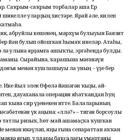
нар. Саҡрым-саҡрым торбалар аша Ер
шикелле уларҙың хистәре. Ярай әле, килеп
ҡатмаһа.
ик, абруйлы кешенең, мәрхүм булыуын Баязит
 бер йән булып ойошҡан һымаҡ инеләр. Атаһы,
ә лә улына ярҙамға ашыҡты, эргәһендә булды.
ламаны. Сырайына, ҡарашына мәғәнәүи
 донъя менән хушлашыуы ла уның – үҙе бер
е. Ике йыл элек Өфөлә йәшәгән ҡыҙы, ай-
итеп, дауаханала операция яһатҡандан һуң
лап ҡына сир үҙенекен итте. Балаларының
сәбәтенән үк аңына: «Әллә?» – тигән борсоулы
 татлы ризыҡ, һөт-май ашамаҫҡа ҡушҡан
ейе менән икәүләп, яңы ғына сепараттан аҡҡан
мәккә яғып, улдары баҡсалағы умартаны