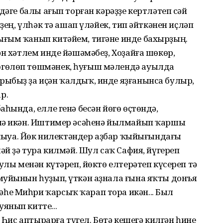
дәге балы ағып торған кәрәҙҙе кертләтеп сәй
ҙең, үлһәк тә ашап үләйек, тип әйткәнен иҫләп
ғым ҡанып китәйем, тигәне инде бахырҙың.
ән хәтлем инде йәшәмәбеҙ, Хоҙайға шөкөр,
гөлөп төшмәнек, һуғыш мәлендә ауылда
ыбыҙ ҙа иҫән ҡалдыҡ, инде яҙғанынса булыр,
р.
һында, елле генә бесән йөгө өҫтөндә,
илә икән. Иштимер әсәһенә йылмайып ҡаршы
ы ҡыуа. Йөк нилектәндер аҙбар ҡыйығындағы
әй ҙә тура килмәй. Шул саҡ Сафия, йүгереп
улы менән күтәреп, йөктө елтерәтеп күсереп тә
муйынын һуҙып, үткән аҙнала ғына яҡты донъя
е Миһри ҡарсыҡ ҡарап тора икән... Был
янып китте...
. Һис аптырарға түгел. Бөтә кешегә килгән һине