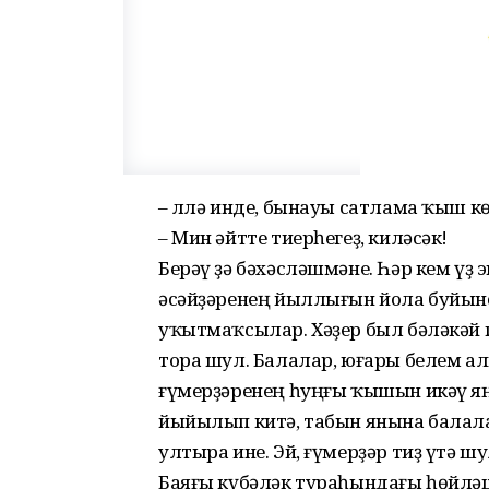
– Әллә инде, бынауы сатлама ҡыш к
– Мин әйтте тиерһегеҙ, киләсәк!
Берәү ҙә бәхәсләшмәне. Һәр кем үҙ
әсәйҙәренең йыллығын йола буйын
уҡытмаҡсылар. Хәҙер был бәләкәй
тора шул. Балалар, юғары белем ал
ғүмерҙәренең һуңғы ҡышын икәү яңғ
йыйылып китә, табын янына балалар
ултыра ине. Эй, ғүмерҙәр тиҙ үтә шу
Баяғы күбәләк тураһындағы һөйләше