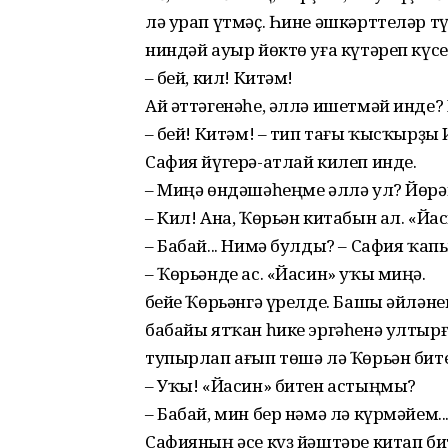
лә урап үтмәҫ. Һине әшкәрттеләр түг
ниндәй ауыр йөктө уға күтәреп күсе
– Әбей, кил! Китәм!
Ай әттәгенәһе, әллә ишетмәй инде
– Әбей! Китәм! – тип тағы ҡысҡырҙы
Сафия йүгерә-атлай килеп инде.
– Миңә өндәшәһеңме әллә ул? Йөрәг
– Кил! Ана, Ҡөрьән китабын ал. «Йас
– Бабай... Нимә булды? – Сафия ҡа
– Ҡөрьәнде ас. «Йасин» уҡы миңә.
Әбейе Ҡөрьәнгә үрелде. Башы әйлән
бабайы ятҡан һике эргәһенә ултыр
тупырлап ағып төшә лә Ҡөрьән бит
– Уҡы! «Йасин» битен астыңмы?
– Бабай, мин бер нәмә лә күрмәйем..
Сафияның әсе күҙ йәштәре китап бит