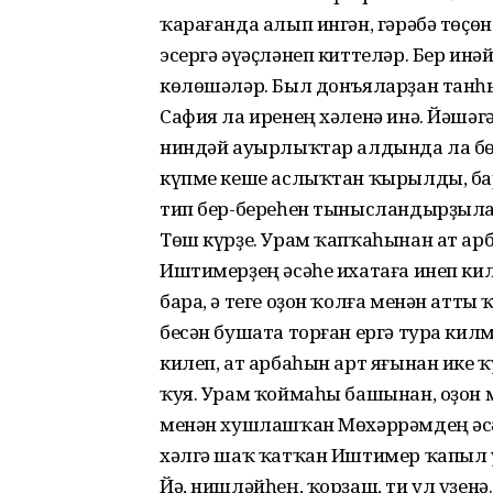
ҡарағанда алып ингән, гәрәбә төҫөн
эсергә әүәҫләнеп киттеләр. Бер инәй
көлөшәләр. Был донъяларҙан танһы
Сафия ла иренең хәленә инә. Йәшәг
ниндәй ауырлыҡтар алдында ла бө
күпме кеше аслыҡтан ҡырылды, бар
тип бер-береһен тынысландырҙыла
Төш күрҙе. Урам ҡапҡаһынан ат арба
Иштимерҙең әсәһе ихатаға инеп к
бара, ә теге оҙон ҡолға менән атт
бесән бушата торған ергә тура килм
килеп, ат арбаһын арт яғынан ике ҡ
ҡуя. Урам ҡоймаһы башынан, оҙон 
менән хушлашҡан Мөхәррәмдең әсәһ
хәлгә шаҡ ҡатҡан Иштимер ҡапыл у
Йә, нишләйһең, ҡорҙаш, ти ул үҙенә