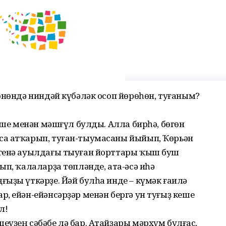
өнөндә ниндәй күбәләк осоп йөрөһөн, туғаным?
 эше менән мәшғүл булды. Алла бирһә, бөгөн
са атҡарып, туған-тыумасаны йыйып, Ҡөрьән
 генә ауылдағы тыуған йорттары ҡыш буш
ып, ҡалаларҙа төпләнде, ата-әсә иһә
ыҙы үткәрҙе. Йәй булһа инде – күмәк ғаилә
, ейән-ейәнсәрҙәр менән бергә ун туғыҙ кеше
л!
үҙең сәбәбе лә бар. Атайҙары мәрхүм булғас,