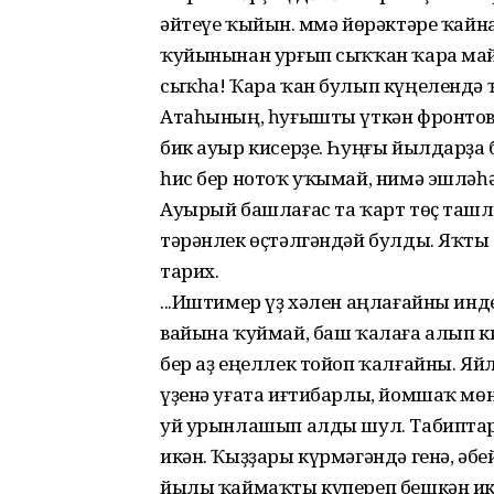
әйтеүе ҡыйын. Әммә йөрәктәре ҡай
ҡуйынынан урғып сыҡҡан ҡара май 
сыҡһа! Ҡара ҡан булып күңелендә 
Атаһының, һуғышты үткән фронтов
бик ауыр кисерҙе. Һуңғы йылдарҙа
һис бер нотоҡ уҡымай, нимә эшләһ
Ауырый башлағас та ҡарт төҫ таш
тәрәнлек өҫтәлгәндәй булды. Яҡты
тарих.
...Иштимер үҙ хәлен аңлағайны инд
вайына ҡуймай, баш ҡалаға алып к
бер аҙ еңеллек тойоп ҡалғайны. Яй
үҙенә уғата иғтибарлы, йомшаҡ мөнә
уй урынлашып алды шул. Табиптар
икән. Ҡыҙҙары күрмәгәндә генә, әб
йылы ҡаймаҡты күпереп бешкән ик