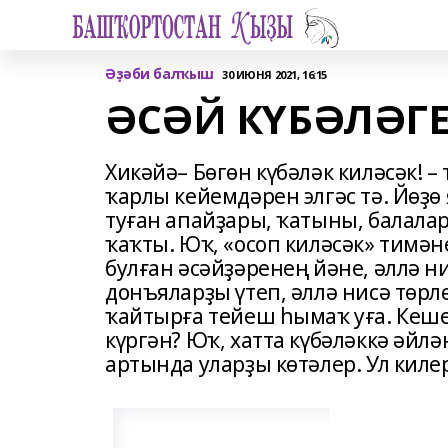
Әҙәби балҡыш
30 ИЮНЯ 2021, 16:15
ӘСӘЙ КҮБӘЛӘГЕ
Хикәйә– Бөгөн күбәләк киләсәк! –
ҡарлы кейемдәрен элгәс тә. Йөҙө
туған апайҙары, ҡатыны, балалар
ҡаҡты. Юҡ, «осоп киләсәк» тимәне
булған әсәйҙәренең йәне, әллә 
донъяларҙы үтеп, әллә нисә төрл
ҡайтырға тейеш һымаҡ уға. Кеше
күргән? Юҡ, хатта күбәләккә әйл
артында уларҙы көтәлер. Ул килер