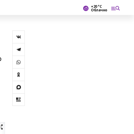
+20 °С
Облачно
р