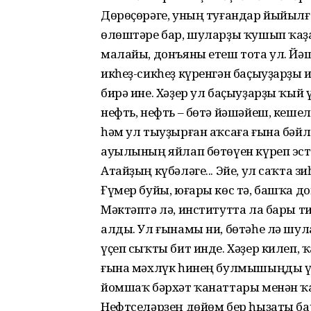
Дөрөҫөрәге, уның туғандар йыйылға
өлөштәре бар, шуларҙы ҡушып ҡаҙа
малайы, донъяны етеш тота ул. Йә
икһеҙ-сикһеҙ күренгән баҫыуҙарҙы и
бирә ине. Хәҙер ул баҫыуҙарҙы ҡый
нефть, нефть – бөтә йәшәйеш, кеше
һәм ул тыуҙырған аҡсаға ғына бәйлә
ауылының яйлап бөтөүен күреп эстә
Атайҙың күбәләге... Эйе, ул саҡта з
Ғүмер буйы, юғары көс тә, башҡа д
Мәктәптә лә, институтта ла бары т
алды. Ул ғынамы ни, бөтәһе лә шу
үҫеп сыҡты бит инде. Хәҙер килеп, ҡ
ғына мәхлүк һинең булмышыңды үҙ
йомшаҡ бәрхәт ҡанаттары менән ҡағ
Нефтселәрҙең дөйөм бер һыҙаты бар