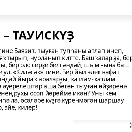
 – ТАУИСКҮҘ
 тине Баязит, тыуған тупһаны атлап инеп,
 яҡтырып, нурланып китте. Башҡалар ҙа, бе
ы, бер оло серҙе белгәндәй, шым ғына баш
 ул. «Киләсәк» тине. Бер йыл элек вафат
ниндәй йыраҡ араларҙы, ҡатлам-ҡатлам
ө әүерелештәр аша бөгөн тыуған өйҙәренә
нең рухы осоп йөрөймө икән? Уны кем
әнһә лә, әсәләре күҙгә күренмәгән шаршау
, эйе, килер!