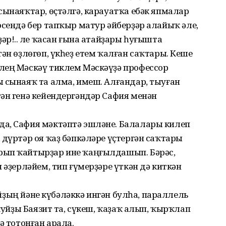
сынаяҡтар, өҫтәлгә, карауатҡа ебәк япмалар
эсендә бер тапҡыр матур әйберҙәр алайыҡ әле,
әр!.. Әле ҡасан ғына атайҙары һуғышта
ән өҙлөгөп, үкһеҙ етем ҡалған саҡтары. Кеше
лең Мәскәү тиклем Мәскәүҙә профессор
 сынаяҡ та алма, имеш. Алғандар, тыуған
ән генә кейендергәндәр Сафия менән
а, Сафия мәктәптә эшләне. Балалары килеп
 дүртәр оя ҡаҙ бәпкәләре үҫтергән саҡтары
рып ҡайтырҙар ине ҡаңғылдашып. Бәрәс,
 әҙерләйем, тип ғүмерҙәре үткән дә киткән
тайҙың йәне күбәләккә ингән булһа, параллель
 ҡуйҙы Баязит та, сүкеш, ҡаҙаҡ алып, ҡырҡлап
ә тотонған арала.