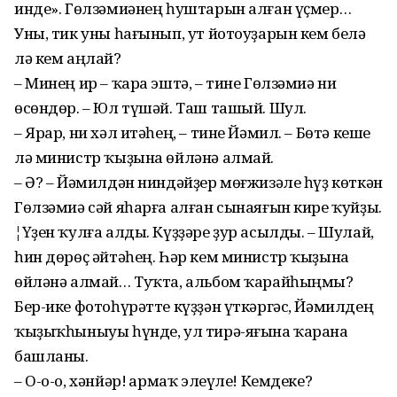
инде». Гөлзәмиәнең һуштарын алған үҫмер…
Уны, тик уны һағынып, ут йотоуҙарын кем белә
лә кем аңлай?
– Минең ир – ҡара эштә, – тине Гөлзәмиә ни
өсөндөр. – Юл түшәй. Таш ташый. Шул.
– Ярар, ни хәл итәһең, – тине Йәмил. – Бөтә кеше
лә министр ҡыҙына өйләнә алмай.
– Ә? – Йәмилдән ниндәйҙер мөғжизәле һүҙ көткән
Гөлзәмиә сәй яһарға алған сынаяғын кире ҡуйҙы.
¦Үҙен ҡулға алды. Күҙҙәре ҙур асылды. – Шулай,
һин дөрөҫ әйтәһең. Һәр кем министр ҡыҙына
өйләнә алмай… Туҡта, альбом ҡарайһыңмы?
Бер-ике фотоһүрәтте күҙҙән үткәргәс, Йәмилдең
ҡыҙыҡһыныуы һүнде, ул тирә-яғына ҡарана
башланы.
– О-о-о, хәнйәр! Ҡармаҡ элеүле! Кемдеке?