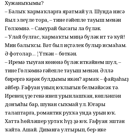
Хужаныҡымы?
– Балыҡ ҡармаҡларға яратмай ул. Шунда нисә
йыл элеүле тора, – тине ғәйепле тауыш менән
Гөлзәмиә. – Самурай бысағы ла бүләк.
– Улай булғас, ҡармаҡты миңә бүләк ит тә ҡуй!
Мин балыҡсы. Вәт был иҫтәлек булыр исмаһам.
Ә фотолар… ¦Үткән – бөткән.
– Иремә тыуған көнөнә бүләк иткәйнем шул, –
тине Гөлзәмиә ғәйепле тауыш менән. Әллә
бирергә кәрәк булдымы икән? Ҡармаҡ – файҙаһыҙ
әйбер. Fафуан уның юҡлығын белмәйәсәк тә.
Иренең үҙе генә инеп урынлашҡан, көпләнгән
донъяһы бар, шунан сыҡмай ул. Юғары
талаптарға, романтик рухҡа унда урын юҡ.
Хатта һөйләшер уртаҡ һүҙ ҙә юҡ. Fафуан эштән
ҡайта. Ашай. Диванға ултырып, бер-ике