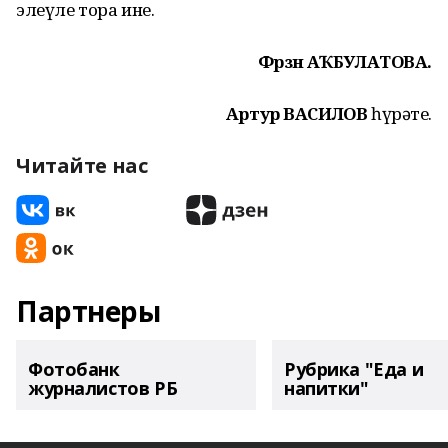
элеүле тора ине.
Фәрзәнә АҠБУЛАТОВА.
Артур ВАСИЛОВ
һүрәте.
Читайте нас
Партнеры
Фотобанк
Рубрика "Еда и
журналистов РБ
напитки"