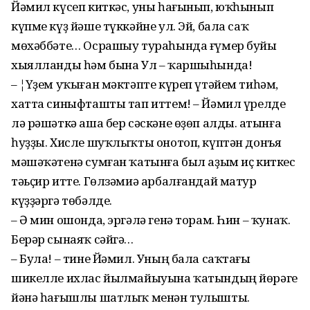
Йәмил күсеп киткәс, уны һағынып, юҡһынып
күпме күҙ йәше түккәйне ул. Эй, бала саҡ
мөхәббәте… Осрашыу тураһында ғүмер буйы
хыялланды һәм бына Ул – ҡаршыһында!
– ¦Үҙем уҡыған мәктәпте күреп үтәйем тиһәм,
хатта синыфташты тап иттем! – Йәмил үрелде
лә рәшәткә аша бер сәскәне өҙөп алды. Ҡатынға
һуҙҙы. Хисле шуҡлыҡты онотоп, күптән донъя
мәшәҡәтенә сумған ҡатынға был аҙым иҫ киткес
тәьҫир итте. Гөлзәмиә арбалғандай матур
күҙҙәргә төбәлде.
– Ә мин ошонда, эргәлә генә торам. Һин – ҡунаҡ.
Берәр сынаяҡ сәйгә…
– Була! – тине Йәмил. Уның бала саҡтағы
шикелле ихлас йылмайыуына ҡатындың йөрәге
йәнә һағышлы шатлыҡ менән тулышты.