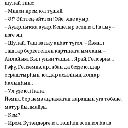
шулай тине:
– Минең ирем юл түшәй.
– Ә!? Әйттең-әйттең! Эйе, эше ауыр.
– Ауырлыҡҡа ауыр. Кешеләр өсөн юл һалыу –
изге эш.
– Шулай. Таш ватыу анһат түгел. – Йәмил
таштар беркетелгән картинаға ымланы. –
Аңлайым. Был уның ташы… Ярай, Гөлсәриә…
Fәфү, Гөлзәмиә, артабан да беҙҙе юлдар
осраштырһын, юлдар асылһын, юлдар
һалынһын…
– Ул үҙе юл һала.
Йәмил бер нәмә аңламаған ҡарашын уға төбәне,
матур йылмайҙы.
– Кем?
– Ирем. Бүтәндәргә юл төшһөн өсөн юл һала.