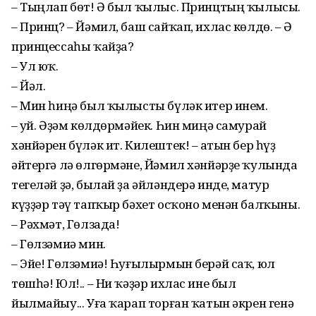
– Тыңлап бөт! Ә был ҡылыс. Принцтың ҡылысы.
– Принц? – Йәмил, баш сайҡап, ихлас көлдө. – Ә
принцессаһы ҡайҙа?
– Ул юҡ.
– Йәл.
– Мин һиңә был ҡылысты бүләк итер инем.
– Ҡуй. Әҙәм көлдөрмәйек. Һин миңә самурай
хәнйәрен бүләк ит. Килештек! – Ҡатын бер һүҙ
әйтергә лә өлгөрмәне, Йәмил хәнйәрҙе ҡулында
тегеләй ҙә, былай ҙа әйләндерә инде, матур
күҙҙәр тәү тапҡыр бәхет осҡоно менән балҡыны.
– Рәхмәт, Гөлзада!
– Гөлзәмиә мин.
– Эйе! Гөлзәмиә! Һуғылырмын берәй саҡ, юл
төшһә! Юл!.. – Ни ҡәҙәр ихлас ине был
йылмайыу... Уға ҡарап торған ҡатын әкрен генә