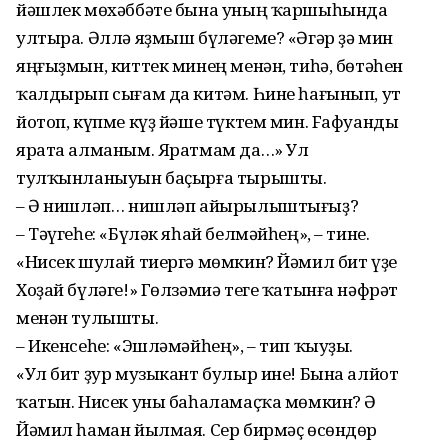
йәшлек мөхәббәте бына уның ҡаршыһында
ултыра. Әллә яҙмыш бүләгеме? «Әгәр ҙә мин
яңғыҙмын, киттек минең менән, тиһә, бөтәһен
ҡалдырып сығам да китәм. Һине һағынып, ут
йотоп, күпме күҙ йәше түктем мин. Fафуанды
ярата алманым. Яратмам да…» Ул
тулҡынланыуын баҫырға тырышты.
– Ә нишләп… нишләп айырылыштығыҙ?
– Тәүгеһе: «Бүләк яһай белмәйһең», – тине.
«Нисек шулай тиергә мөмкин? Йәмил бит үҙе
Хоҙай бүләге!» Гөлзәмиә теге ҡатынға нәфрәт
менән тулышты.
– Икенсеһе: «Эшләмәйһең», – тип ҡыуҙы.
«Ул бит ҙур музыкант булыр ине! Бына алйот
ҡатын. Нисек уны баһаламаҫҡа мөмкин? Ә
Йәмил һаман йылмая. Сер бирмәҫ өсөндөр