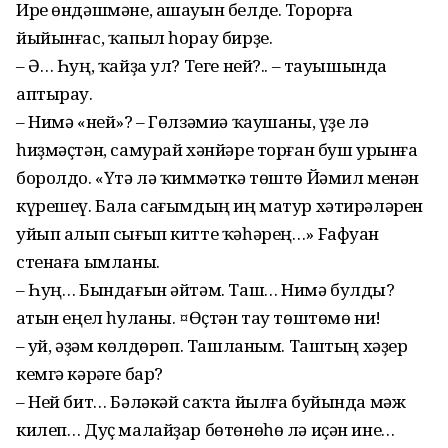
Ире өндәшмәне, ашауын белде. Торорға
йыйынғас, ҡапыл һорау бирҙе.
– Ә… Һуң, ҡайҙа ул? Теге ней?.. – тауышында
аптырау.
– Нимә «ней»? – Гөлзәмиә ҡаушаны, үҙе лә
һиҙмәҫтән, самурай хәнйәре торған буш урынға
боролдо. «Үтә лә ҡиммәткә төштө Йәмил менән
күрешеү. Бала сағымдың иң матур хәтирәләрен
уйып алып сығып китте ҡәһәрең…» Fафуан
стенаға ымланы.
– Һуң… Бындағын әйтәм. Таш… Нимә булды?
Ҡатын еңел һуланы. ¤Өҫтән тау төштөмө ни!
– Ҡуй, әҙәм көлдөрөп. Ташланым. Таштың хәҙер
кемгә кәрәге бар?
– Ней бит… Бәләкәй саҡта йылға буйында мәж
килеп… Дуҫ малайҙар бөтөнөһө лә иҫән ине…