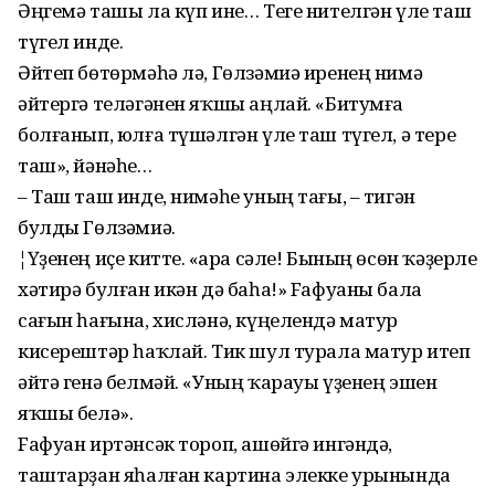
Әңгемә ташы ла күп ине… Теге нителгән үле таш
түгел инде.
Әйтеп бөтөрмәһә лә, Гөлзәмиә иренең нимә
әйтергә теләгәнен яҡшы аңлай. «Битумға
болғанып, юлға түшәлгән үле таш түгел, ә тере
таш», йәнәһе…
– Таш таш инде, нимәһе уның тағы, – тигән
булды Гөлзәмиә.
¦Үҙенең иҫе китте. «Ҡара сәле! Бының өсөн ҡәҙерле
хәтирә булған икән дә баһа!» Fафуаны бала
сағын һағына, хисләнә, күңелендә матур
кисерештәр һаҡлай. Тик шул турала матур итеп
әйтә генә белмәй. «Уның ҡарауы үҙенең эшен
яҡшы белә».
Fафуан иртәнсәк тороп, ашөйгә ингәндә,
таштарҙан яһалған картина элекке урынында