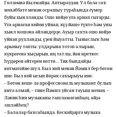
Гөлзәмиә йылмайҙы. Аптырауҙан. Ул бала саҡ
мөхәббәте менән осрашыу тураһында ғүмер
буйы хыялланды. Ошо көйҙө уға арнап сығарҙы.
Уға арнаған көйөн уйнап, күҙ йәше түкте һәм уны
хыял ҡошона әйләндерҙе. Ауыр саҡта ошо көйҙө
уйнап рухланды, үҙен йыуатты. Тыныслыҡ һәм
арыныу тапты. Ҡулдарына тотоп алырын,
күкрәгенә ҡыҫырын, иң татлы, йән иреткес
һүҙҙәрен әйтерен көттө… Тик бындайҙы
көтмәгәйне шул. Был көй менән Йәмил бер бөтөн
ине. Был көй ысын йөрәк саҡырыуы ине.
– Бөтөн кеше лә профессиональ музыкант булып
китә алмай, – тине Йәмил уйсан тауыш менән. –
Ләкин һин музыканы ташламағанһың. Ҡайҙа
эшләйһең?
– Балалар баҡсаһында. Кескәйҙәргә музыка