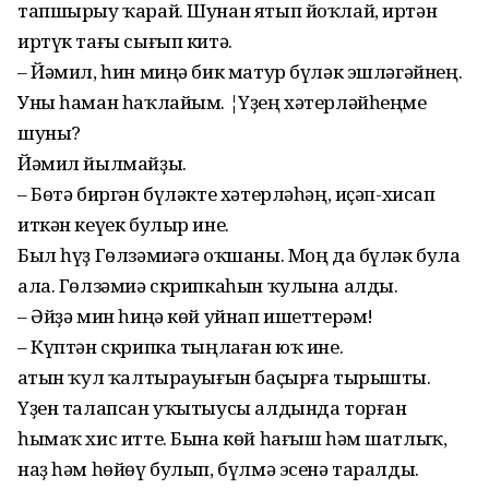
тапшырыу ҡарай. Шунан ятып йоҡлай, иртән
иртүк тағы сығып китә.
– Йәмил, һин миңә бик матур бүләк эшләгәйнең.
Уны һаман һаҡлайым. ¦Үҙең хәтерләйһеңме
шуны?
Йәмил йылмайҙы.
– Бөтә биргән бүләкте хәтерләһәң, иҫәп-хисап
иткән кеүек булыр ине.
Был һүҙ Гөлзәмиәгә оҡшаны. Моң да бүләк була
ала. Гөлзәмиә скрипкаһын ҡулына алды.
– Әйҙә мин һиңә көй уйнап ишеттерәм!
– Күптән скрипка тыңлаған юҡ ине.
Ҡатын ҡул ҡалтырауығын баҫырға тырышты.
Үҙен талапсан уҡытыусы алдында торған
һымаҡ хис итте. Бына көй һағыш һәм шатлыҡ,
наҙ һәм һөйөү булып, бүлмә эсенә таралды.