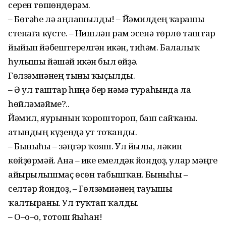
серен төшөндөрәм.
– Бөтәһе лә аңлашылды! – Йәмилдең ҡарашы
стенаға күсте. – Нишләп рам эсенә төрлө таштар
йыйып йәбештерелгән икән, тиһәм. Балалыҡ
һулышы йәшәй икән был өйҙә.
Гөлзәмиәнең тыны ҡыҫылды.
– Ә ул таштар һиңә бер нәмә тураһында ла
һөйләмәйме?..
Йәмил, яурынын ҡороштороп, баш сайҡаны.
Ҡатындың күҙендә ут тоҡанды.
– Быныһы – зәңгәр ҡояш. Ул йылы, ләкин
көйҙөрмәй. Ана – ике емелдәк йондоҙ, улар мәңге
айырылышмаҫ өсөн табышҡан. Быныһы –
селтәр йондоҙ, – Гөлзәмиәнең тауышы
ҡалтыраны. Ул туҡтап ҡалды.
– О–о–о, тотош йыһан!