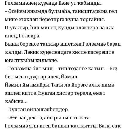
Гөлзәмиәнең күҙендә йәнә ут ҡабынды.
– Әсәйем янымда булмаһа, таныштарына гел
мине етәкләп йөрөтөргә ҡуша торғайны.
Шуғалыр, һин минең ҡулды эләктерә лә ала
инең, Гөлсирә.
Быны беренсе тапҡыр ишеткән Гөлзәмиә баҙап
ҡалды. Ләкин күңелендәге хисле кисереште
юғалтҡыһы килмәне.
– Гөлзәмиә бит мин, – тип төҙәтте ҡатын. – Беҙ
бит ысын дуҫтар инек, Йәмил.
Йәмил йылмайҙы. Тағы ла йөрәге әллә нимә
эшләп китте. Һүнгән хистәр терелә, өмөт
ҡабына…
– Күптән өйләнгәнһеңдер.
– ¤Өйләндек тә, айырылыштыҡ та.
Гөлзәмиә ялп итеп башын ҡалҡытты. Бала саҡ,