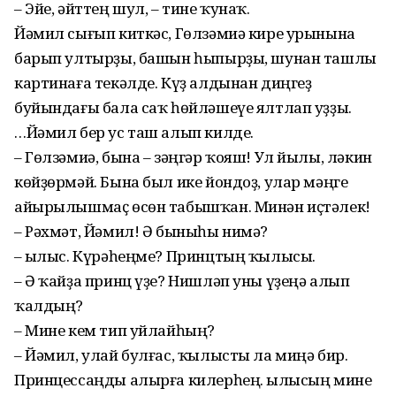
– Эйе, әйттең шул, – тине ҡунаҡ.
Йәмил сығып киткәс, Гөлзәмиә кире урынына
барып ултырҙы, башын һыпырҙы, шунан ташлы
картинаға текәлде. Күҙ алдынан диңгеҙ
буйындағы бала саҡ һөйләшеүе ялтлап уҙҙы.
…Йәмил бер ус таш алып килде.
– Гөлзәмиә, бына – зәңгәр ҡояш! Ул йылы, ләкин
көйҙөрмәй. Бына был ике йондоҙ, улар мәңге
айырылышмаҫ өсөн табышҡан. Минән иҫтәлек!
– Рәхмәт, Йәмил! Ә быныһы нимә?
– Ҡылыс. Күрәһеңме? Принцтың ҡылысы.
– Ә ҡайҙа принц үҙе? Нишләп уны үҙеңә алып
ҡалдың?
– Мине кем тип уйлайһың?
– Йәмил, улай булғас, ҡылысты ла миңә бир.
Принцессаңды алырға килерһең. Ҡылысың мине