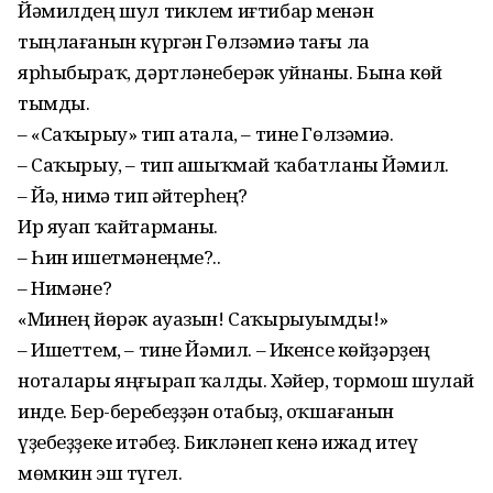
Йәмилдең шул тиклем иғтибар менән
тыңлағанын күргән Гөлзәмиә тағы ла
ярһыбыраҡ, дәртләнеберәк уйнаны. Бына көй
тымды.
– «Саҡырыу» тип атала, – тине Гөлзәмиә.
– Саҡырыу, – тип ашыҡмай ҡабатланы Йәмил.
– Йә, нимә тип әйтерһең?
Ир яуап ҡайтарманы.
– Һин ишетмәнеңме?..
– Нимәне?
«Минең йөрәк ауазын! Саҡырыуымды!»
– Ишеттем, – тине Йәмил. – Икенсе көйҙәрҙең
ноталары яңғырап ҡалды. Хәйер, тормош шулай
инде. Бер-беребеҙҙән отабыҙ, оҡшағанын
үҙебеҙҙеке итәбеҙ. Бикләнеп кенә ижад итеү
мөмкин эш түгел.