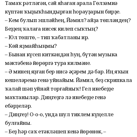
Тамаҡ рәтләгән, сәй яһаған арала Гөлзәмиә
күптән ҡыҙыҡһындырған һорауҙарын бирҙе.
– Кем булып эшләйһең, Йәмил? Ҡайҙа төпләндең?
Беҙҙең ҡалаға нисек килеп сыҡтың?
– Юл төштө, – тип ҡабатланы ир.
– Көй яҙмайһыңмы?
– Бынан күсеп киткәндән һуң, бүтән музыка
мәктәбенә йөрөргә тура килмәне.
– Ә минең яҙған бер нисә әҫәрем дә бар. Иң яҡын
кешеләремә генә уйнайым. Йәмил, беҙ скрипкала
ҡалай шәп уйнай торғайныҡ! Гел икебеҙҙе
маҡтанылар. Диңгеҙгә лә икебеҙҙе генә
ебәрҙеләр.
– Диңгеҙ! О-о-о, унда шул тиклем күңелле
булғайны.
– Беҙ һәр саҡ етәкләшеп кенә йөрөнөк, –