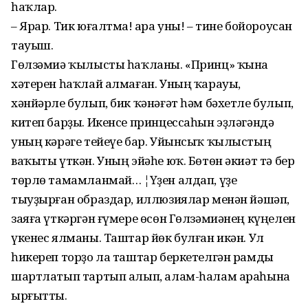
һаҡлар.
– Ярар. Тик юғалтма! Ҡара уны! – тине бойороусан
тауыш.
Гөлзәмиә ҡылысты һаҡланы. «Принц» ҡына
хәтерен һаҡлай алмаған. Уның ҡарауы,
хәнйәрле булып, бик ҡәнәғәт һәм бәхетле булып,
китеп барҙы. Икенсе принцессаһын эҙләгәндә
уның кәрәге тейеүе бар. Уйынсыҡ ҡылыстың
ваҡыты үткән. Уның эйәһе юҡ. Бөтөн әкиәт тә бер
төрлө тамамланмай… ¦Үҙен алдап, үҙе
тыуҙырған образдар, иллюзиялар менән йәшәп,
заяға үткәргән ғүмере өсөн Гөлзәмиәнең күңелен
үкенес ялманы. Таштар йөк булған икән. Ул
һикереп торҙо ла таштар беркетелгән рамды
шартлатып тартып алып, алам-һалам араһына
ырғытты.