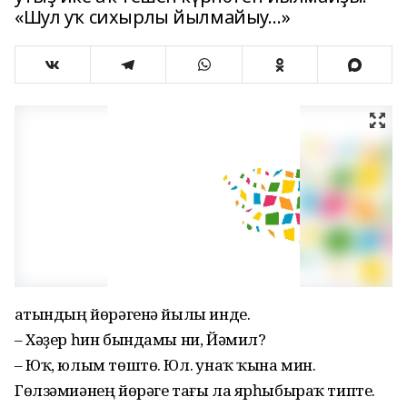
«Шул уҡ сихырлы йылмайыу…»
Ҡатындың йөрәгенә йылы инде.
– Хәҙер һин бындамы ни, Йәмил?
– Юҡ, юлым төштө. Юл. Ҡунаҡ ҡына мин.
Гөлзәмиәнең йөрәге тағы ла ярһыбыраҡ типте.