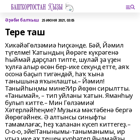
Әҙәби балҡыш
25 ИЮНЯ 2021, 03:05
Тере таш
ХикәйәГөлзәмиә һиҫкәнде. Бәй, Йәмил
түгелме! Ҡатындың йөрәге күкрәгенә
һыймай дарҫлап типте, шулай ҙа үҙен
ҡулға алыр өсөн бер-ике секунд етте, аяҡ
осона баҫып тигәндәй, һаҡ ҡына
танышына яҡынлашты.– Йәмил!
Таныйһыңмы мине?Ир йөҙөн сирылтты.
«Танымай», – тип уйланы ҡатын. Яманһыу
булып китте.– Мин Гөлзәмиә!
Хәтерләйһеңме? Музыка мәктәбенә бергә
йөрөгәйнек. Ә алтынсы синыфты
тамамлағас, һеҙ ҡаланан күсеп киттегеҙ.–
О-о-о, эйе!Танынымы-таныманымы, ир
утыҙ ике аҡ тешен күрһәтеп йылмайҙы.