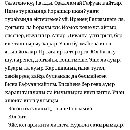
Сәғәтенә күҙ һалды. Оҙаҡламай Fафуан ҡайтыр.
Нимә тураһында һорашыр икән? Ҡунаҡ
тураһында әйтергәме? Ҡуй. Иренең Гөлзәмиәгә лә,
донъяға ла һорауы юҡ. Йомоҡ кеше ул. Ҡайтыр,
сисенер, йыуыныр. Ашар. Диванға ултырып, бер-
ике тапшырыу ҡарар. Унан бүлмәһенә инеп,
ятып йоҡлар. Иртәгә иртә торорға. Юл һалыу –
шул иренең донъяһы, көнитмеше. Эше лә ауыр,
уйҙары ла ауыр. Картинаның ғына түгел,
хәнйәрҙең ҡайҙа булғанын да белмәйәсәк.
Бына Fафуан ҡайтты. Бисәһенә бер генә ауыр
ҡараш ташланы ла йыуынырға инеп китте. Унан
ашөйгә инеп ултырҙы.
– Бөгөн оҙаҡланың, – тине Гөлзәмиә.
– Юл бит.
– Эйе, юл ары китә лә китә. Һуҙыла саҡырымдар.