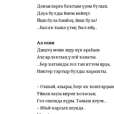
Донъяларға баҡтым үҙем булып,
Дауа булды йәнем көйөүгә.
Йәшәп була һинһеҙ, йәшәп була!
...Бысаҡ ҡына үтмәҫ был өйҙә...
Ал елкән
Диңгеҙ менән зәңгәр күк араһын
Аҡсарлаҡтың үлсәй ҡанаты.
...Бер ҡатынды гел тап иттем ярҙа,
Никтер тартыр булды ҡарашты.
– Оҡшай, ахыры, һеҙгә аҡ ҡоштарҙы
Уйнаҡлауы киреп ҡоласын,
Гел ошонда күрәм. Таныш кеүек...
– Ябай ҡарсыҡ шунда.