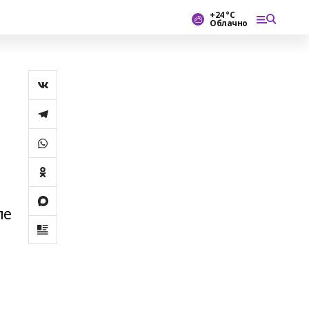
+24 °С
Облачно
н
ле