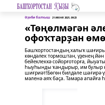
Әҙәби балҡыш
21 ИЮНЯ 2021, 09:23
«Төңөлмәгән әл
офоҡтарҙан өмөт
Башҡортостандың халыҡ шағиры 
көндәлек тормоштан, үҙенең йән
бейеклеккә сойорғоторға, йыуаты
һыуһынды ҡандырыр, им булыр к
шиғриәт!Бөгөн билдәле шағирә ү
мәленә аяҡ баҫа. Тамара апайға 