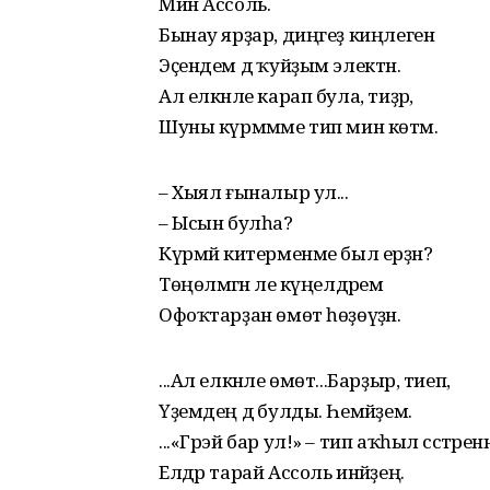
Мин Ассоль.
Бынау ярҙар, диңгеҙ киңлегенә
Эҫендем дә ҡуйҙым электән.
Ал елкәнле карап була, тиҙәр,
Шуны күрмәмме тип мин көтәм.
– Хыял ғыналыр ул...
– Ысын булһа?
Күрмәй китерменме был ерҙән?
Төңөлмәгән әле күңелдәрем
Офоҡтарҙан өмөт һөҙөүҙән.
...Ал елкәнле өмөт...Барҙыр, тиеп,
Үҙемдең дә булды. Һемәйҙем.
...«Грэй бар ул!» – тип аҡһыл сәстәренә
Елдәр тарай Ассоль инәйҙең.