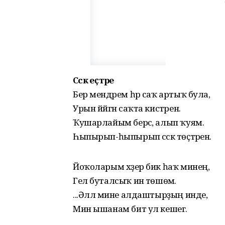
Сәскә еҫтәре
Бер мендәрем һәр саҡ артыҡ була,
Урын йәйгән саҡта кистәрен.
Ҡушарлайым берсә, алып ҡуям.
Һыпырып-һыпырып сәскә төҫтәрен.
Йоҡоларым хәҙер бик һаҡ минең,
Гел буталсыҡ инә төшөмә.
...Әллә мине алдаштырҙың инде,
Мин ышанам бит ул кешегә.