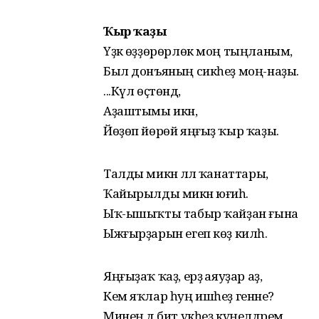
Ҡыр ҡаҙы
Үҙәк өҙҙөрөрлөк моң тыңланым,
Был донъяның сикһеҙ моң-наҙы.
...Күл өҫтөндә,
Аҙаштымы икән,
Йөҙөп йөрөй яңғыҙ ҡыр ҡаҙы.
Талды микән әллә ҡанаттары,
Ҡайырылды микән юғиһә.
Ыҡ-ышыҡты табыр ҡайҙан ғына
Ыжғырҙарын егеп көҙ килһә.
Яңғыҙаҡ ҡаҙ, ерҙә аяуҙар аҙ,
Кем яҡлар һуң ишһеҙ генәне?
Минең дә бит үкһеҙ күңелдәрем