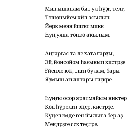
Мин ышанам бит ул һүҙгә, телгә,
Төшөнмәйем хәйлә асылын.
Йөрәк менән йәшәгәнгә микән
Һуң уяна төпкө аҡылым.
Аңғарғас та әле хаталарҙы,
Эй, йонсойом һағынып хистәрҙе.
Ғәйепле юҡ, тигән булам, бары
Яҙмыш ағыштары тиҫкәре.
Һуңғы осор яратмайым никтер
Көн һүрелгән эңер, кистәрҙе.
Күңелемде генә йылыта бер аҙ
Мендәрҙәге сәскә төҫтәре.