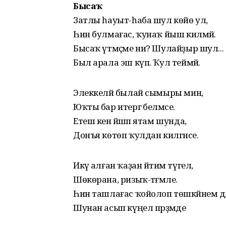
Бысаҡ
Затлы һауыт-һаба шул көйө ул,
Һин булмағас, ҡунаҡ йыш килмәй.
Бысаҡ үтмәҫме ни? Шулайҙыр шул...
Был арала эш күп. Ҡул теймәй.
Элеккеләй былай сымыры мин,
Юҡты бар итергә беләмсе.
Етеш кенә йәшәп ятам шунда,
Донъя көтөп ҡулдан килгәнсе.
Икәү алған ҡаҙан йәтим түгел,
Шөкөрана, ризыҡ-тәғәмле.
Һин ташлағас ҡойолоп төшкәйнем дә
Шунан асып күңел пәрҙәмде