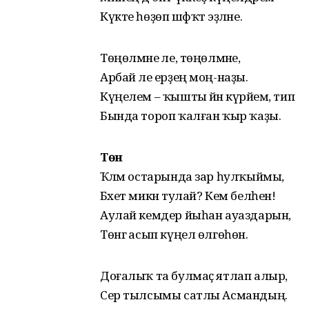
Күкте һөҙөп шәфҡәт эҙләне.
Төңөлмәне әле, төңөлмәне,
Арбай әле ерҙең моң-наҙы.
Күңелем – ҡышты йәнә күрәйем, тип
Бында тороп ҡалған ҡыр ҡаҙы.
Төн
Ҡәләм остарында зар һулҡыймы,
Бәхет микән тулай? Кем белһен!
Аулай кемдер йыһан ауаздарын,
Төнгә асып күңел өлгөһөн.
Доғалыҡ та булмаҫ ятлап алыр,
Сер тылсымы сатлы Асмандың.