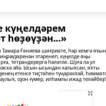
е күңелдәрем
 һөҙөүҙән...»
Тамара Ғәниева шиғриәте, һәр кемгә яҡы
 иңрәүҙәренән этәренеп, күңелде яңы
рға, тетрәндерергә һәләтле. Шуға ла ул
өскә эйә. Ысын-ысындан халыҡсан, яҡты
ҙенең етенсе тиҫтәһен түңәрәкләй, һиммәт
һаулыҡ, оҙон ғүмер, илһамлы ижад теләйбеҙ!