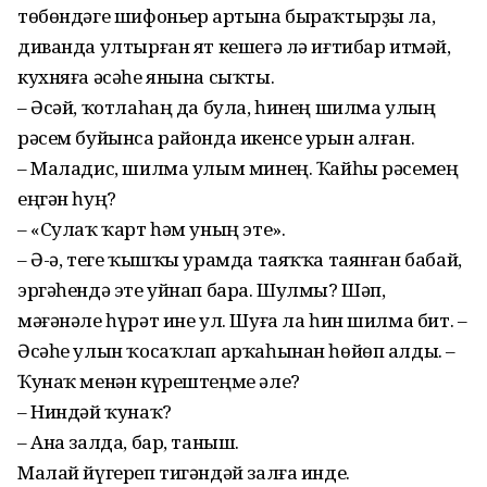
төбөндәге шифоньер артына быраҡтырҙы ла,
диванда ултырған ят кешегә лә иғтибар итмәй,
кухняға әсәһе янына сыҡты.
– Әсәй, ҡотлаһаң да була, һинең шилма улың
рәсем буйынса районда икенсе урын алған.
– Маладис, шилма улым минең. Ҡайһы рәсемең
еңгән һуң?
– «Сулаҡ ҡарт һәм уның эте».
– Ә-ә, теге ҡышҡы урамда таяҡҡа таянған бабай,
эргәһендә эте уйнап бара. Шулмы? Шәп,
мәғәнәле һүрәт ине ул. Шуға ла һин шилма бит. –
Әсәһе улын ҡосаҡлап арҡаһынан һөйөп алды. –
Ҡунаҡ менән күрештеңме әле?
– Ниндәй ҡунаҡ?
– Ана залда, бар, таныш.
Малай йүгереп тигәндәй залға инде.