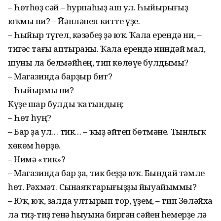
– Һөтһөҙ сәй – һурпаһыҙ аш ул. Һыйырығыҙ
юҡмы ни? – Йәнләнеп китте үҙе.
– Һыйыр түгел, кәзәбеҙ ҙә юҡ. Ҡала ерендә ни, –
тигәс тағы аптыраны. Ҡала ерендә ниндәй мал,
шуны ла белмәйһең, тип көлөүе булдымы?
– Магазинда барҙыр бит?
– Һыйырмы ни?
Күҙе шар булды ҡатындың:
– Һөт һуң?
– Бар ҙа ул… тик… – ҡыҙ әйтеп бөтмәне. Тынлыҡ
хөкөм һөрҙө.
– Нимә «тик»?
– Магазинда бар ҙа, тик беҙҙә юҡ. Бындай тәмле
һөт. Рәхмәт. Сынаяҡтарығыҙҙы йыуайыммы?
– Юҡ, юҡ, залда ултырып тор, үҙем, – тип Зөләйха
ла тиҙ-тиҙ генә һыуына биргән сәйен һемерҙе лә