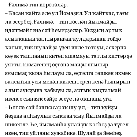
– Ғәлимә тип йөрөтәләр.
– Ҡасан ҡайта әле ул Йомаҙил. Ул ҡайтҡас, тағы
ла эсербеҙ, Ғәлимә, – тип көсләп йылмайҙы.
Өндәшмәй генә сәй һемерҙеләр. Ҡыҙҙың артыҡ
асыҡҡанын ҡал­тыранған ҡулдарынан тойҙо
ҡатын, тик шулай ҙа үҙен ипле тотоуы, аскернә
кеүек ташланып китеп ашамауы татлы хистәр ҙә
уятты. Икмә­генең өҫтөнә майҙы яғылыр-
яғылмаҫ ҡына һылауы ла, өҫтәлгә төшкән икмәк
валсығын усы менән килештереп кенә һыпырып
алып ауыҙына ҡабыуы ла, артыҡ ҡыҫтатмай
икенсе сынаяҡ сәйҙе эсеүе лә оҡшаны уға.
– Һөтлө сәй башҡасараҡ шу-ул, – тип ҡуйҙы
йөҙөнә алһыулыҡ сыҡҡан ҡыҙ. Йылмайҙы ла
шикелле. Һе, йылмайһа улай уҡ ҡотһоҙ ҙа түгел
икән, тип уйланы хужабикә. Шулай ҙа йәмһеҙ.