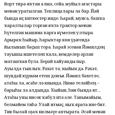
йорт тирә-яҡтан алма, сейә, муйыл ағастары
менән уратылған. Теплицалары ла бар. Йәй
бында иҫ киткестер инде. Һарай, мунса, башҡа
ҡаралтылар торған яҡта трактор менән
һүтелгән машина ҡарға күмелеп ултыра.
Арыраҡ һыйыр, һарыҡтар көн үҙәгендә
йылынып баҫып тора. Һарай эсенән Йәмилдең
тауышы ишетелеп ҡала, кемделер әрләп
маташҡан була. Берәй хайуандылыр.
Ауылда тынлыҡ. Рәхәт тә, ҡыйын да. Рәхәт,
шундай күркәм етеш донъя. Йәмил бәхетле,
атаһы ла, әсәһе лә янында. Нимә теләйһең –
барыһы ла алдыңда. Ҡыйын, һин бында ят…
Атаһы уны нисек ҡабул итә әле. Танымайым,
белмәйем тиһә. Улай итмәҫ, ныҡ ярата ине бит.
Тик былай оҙаҡ килмәүе аптырата. Әсәй менән