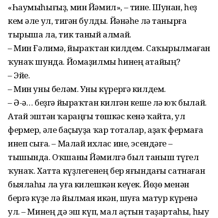
«Һаумыһығыҙ, мин Йәмил», – тине. Шунан, һеҙ
кем әле ул, тигән булды. Йәнәһе лә танырға
тырыша ла, тик таный алмай.
– Мин Ғәлимә, йыраҡтан килдем. Саҡырылмаған
ҡунаҡ шунда. Йомаҙилмы һинең атайың?
– Эйе.
– Мин уны беләм. Уны күрергә килдем.
– Ә-ә… беҙгә йыраҡтан килгән кеше лә юҡ былай.
Атай эштән ҡараңғы төшкәс кенә ҡайта, ул
фермер, әле баҫыуҙа ҡар тоталар, аҙаҡ фермаға
инеп сыға. – Малай ихлас ине, эсендәге –
тышында. Оҡшаны Йәмилгә был таныш түгел
ҡунаҡ. Хатта күҙлегенең бер яғындағы сатнаған
быялаһы ла уға килешкән кеүек. Йөҙө менән
бергә күҙе лә йылмая икән, шуға матур күренә
ул. – Минең дә эш күп, мал аҫтын таҙартаһы, һыу