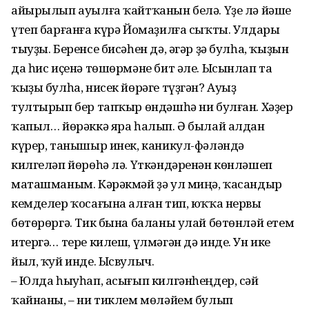
айырылып ауылға ҡайтҡанын белә. Үҙе лә йәше
үтеп барғанға күрә Йомаҙилға сыҡты. Улдары
тыуҙы. Беренсе бисәһен дә, әгәр ҙә булһа, ҡыҙын
да һис иҫенә төшөрмәне бит әле. Ысынлап та
ҡыҙы булһа, нисек йөрәге түҙгән? Ауыҙ
тултырып бер тапҡыр өндәшһә ни булған. Хәҙер
ҡапыл… йөрәккә яра һалып. Ә былай алдан
күрер, танышыр инек, каникул-фәләндә
килгеләп йөрөһә лә. Үткәндәренән көнләшеп
маташманым. Кәрәкмәй ҙә ул миңә, ҡасандыр
кемделер ҡосағына алған тип, юҡҡа нервы
бөтөрөргә. Тик бына баланы улай бөтөнләй етем
итергә… тере килеш, үлмәгән дә инде. Ун ике
йыл, ҡуй инде. Ысвулыч.
– Юлда һыуһап, асығып килгәнһеңдер, сәй
ҡайнаны, – ни тиклем мөләйем булып