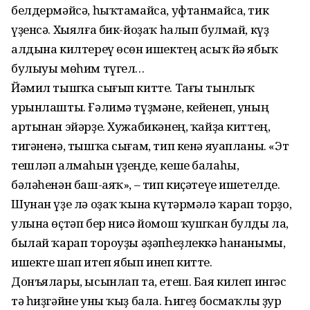
белдермәйсә, һыҡтамайса, уфтанмайса, тик
үҙенсә. Хыялға бик-йоҙаҡ һалып булмай, күҙ
алдына килтереү өсөн ишектең асыҡ йә ябыҡ
булыуы мөһим түгел…
Йәмил тышҡа сығып китте. Тағы тынлыҡ
урынлашты. Ғәлимә түҙмәне, кейенеп, уның
артынан эйәрҙе. Хужабикәнең, ҡайҙа киттең,
тигәненә, тышҡа сығам, тип кенә яуапланы. «Эт
тешләп алмаһын үҙеңде, кеше балаһы,
бәләһенән баш-аяҡ», – тип киҫәтеүе ишетелде.
Шунан үҙе лә оҙаҡ ҡына күтәрмәлә ҡарап торҙо,
улына өҫтәп бер нисә йомош ҡушҡан булды ла,
былай ҡарап тороуҙы әҙәпһеҙлеккә һананымы,
ишекте шап итеп ябып инеп китте.
Донъялары, ысынлап та, етеш. Бая килеп ингәс
тә һиҙгәйне уны ҡыҙ бала. Һигеҙ босмаҡлы ҙур