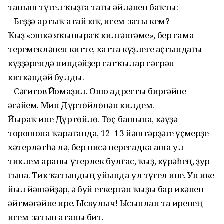
таныш түгел ҡыҙға тағы әйләнеп баҡты:
– Беҙҙә артыҡ атай юҡ, исем-заты кем?
Ҡыҙ «эшкә яҡыныраҡ килгән­гәме», бер сама
теремекләнеп китте, хатта күҙлеге аҫтындағы
күҙҙәрендә ниндәйҙер сатҡылар сәсрәп
киткәндәй булды.
– Сәғитов Йомаҙил. Ошо адрес­ты биргәйне
әсәйем. Мин Дүртөй­лөнән килдем.
Йыраҡ ине Дүртөйлө. Төҫ-башына, кәүҙә
торошона ҡарағанда, 12–13 йәштәрҙәге үҫмерҙе
хәтерләтһә лә, бер нисә пересадка аша ул
тиклем араны үтерлек булғас, ҡыҙ, күрәһең, ҙур
ғына. Тик ҡатындың уйында ул түгел ине. Ун ике
йыл йәшәйҙәр, ә буй еткергән ҡыҙы бар икәнен
әйтмәгәйне ире. Ысвулыч! Ысынлап та иренең
исем-затын атаны бит.