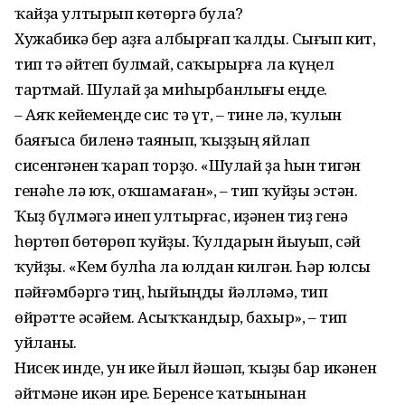
ҡайҙа ултырып көтөргә була?
Хужабикә бер аҙға албырғап ҡалды. Сығып кит,
тип тә әйтеп булмай, саҡырырға ла күңел
тартмай. Шулай ҙа миһырбанлығы еңде.
– Аяҡ кейемеңде сис тә үт, – тине лә, ҡулын
баяғыса биленә таянып, ҡыҙҙың яйлап
сисенгәнен ҡарап торҙо. «Шулай ҙа һын тигән
генәһе лә юҡ, оҡшамаған», – тип ҡуйҙы эстән.
Ҡыҙ бүлмәгә инеп ултырғас, иҙәнен тиҙ генә
һөртөп бөтөрөп ҡуйҙы. Ҡулдарын йыуып, сәй
ҡуйҙы. «Кем булһа ла юлдан килгән. Һәр юлсы
пәйғәмбәргә тиң, һыйыңды йәлләмә, тип
өйрәтте әсәйем. Асыҡҡандыр, бахыр», – тип
уйланы.
Нисек инде, ун ике йыл йәшәп, ҡыҙы бар икәнен
әйтмәне икән ире. Беренсе ҡатынынан