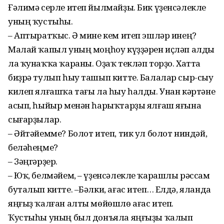
Ғәлимә серле итеп йылмайҙы. Бик үҙенсәлекле
уның ҡустыһы.
– Аптыратҡыс. Ә мине кем итеп эшләр инең?
Малай ҡапыл уның моңһоу күҙҙәрен иҫләп алды
ла ҡунаҡҡа ҡараны. Оҙаҡ текләп торҙо. Хатта
биҙрә тулып һыу ташып китте. Балалар сыр-сыу
килеп ялғашҡа тағы ла һыу һалды. Унан кәртәне
асып, һыйыр менән һарыҡтарҙы ялғаш яғына
сығарҙылар.
– Әйтәйемме? Болот итеп, тик ул болот ниндәй,
беләһеңме?
– Зәңгәрҙер.
– Юҡ, белмәйем, – үҙенсәлекле ҡарашлы рәссам
буталып китте. –Бәлки, ағас итеп… Елдә, яланда
яңғыҙ ҡалған алты мөйөшлө ағас итеп.
Ҡустыһы уның был донъяла яңғыҙы ҡалып