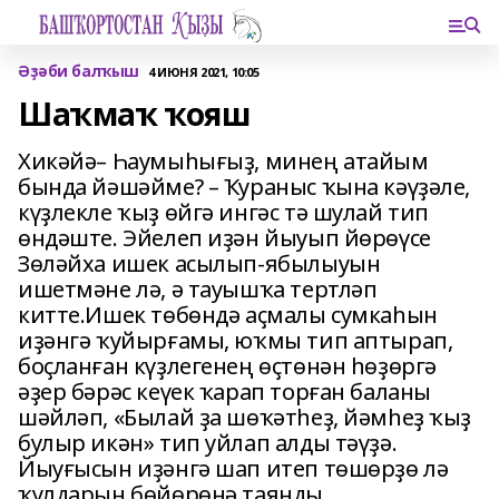
Әҙәби балҡыш
4 ИЮНЯ 2021, 10:05
Шаҡмаҡ ҡояш
Хикәйә– Һаумыһығыҙ, минең атайым
бында йәшәйме? – Ҡураныс ҡына кәүҙәле,
күҙлекле ҡыҙ өйгә ингәс тә шулай тип
өндәште. Эйелеп иҙән йыуып йөрөүсе
Зөләйха ишек асылып-ябылыуын
ишетмәне лә, ә тауышҡа тертләп
китте.Ишек төбөндә аҫмалы сумкаһын
иҙәнгә ҡуйырғамы, юҡмы тип аптырап,
боҫланған күҙлегенең өҫтөнән һөҙөргә
әҙер бәрәс кеүек ҡарап торған баланы
шәйләп, «Былай ҙа шөҡәтһеҙ, йәмһеҙ ҡыҙ
булыр икән» тип уйлап алды тәүҙә.
Йыуғысын иҙәнгә шап итеп төшөрҙө лә
ҡулдарын бөйөрөнә таянды.