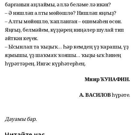
барғанын аңлаймы, әллә беләме лә икән?
– Ә нишләп алты мөйөшлө? Нишләп яңғыҙ?
– Алты мөйөшлө, ҡапланған – өшөмәһен өсөн.
Яңғыҙ, белмәйем, күҙҙәрең ниңәлер шулай тип
әйткән кеүек.
– Ысынлап та ҡыҙыҡ… Һәр кемдең үҙ ҡарашы, үҙ
яҙмышы, үҙ шаҡмаҡ ҡояшы… ҡыҙы-ыҡ һинең
һүрәттәрең. Ингәс күрһәтерһең.
Мөнир ҠУНАФИН.
А. ВАСИЛОВ
һүрәте.
Дауамы бар.
Читайте нас