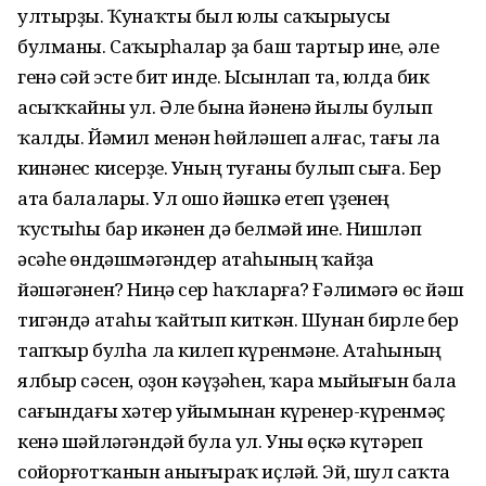
ултырҙы. Ҡунаҡты был юлы саҡырыусы
булманы. Саҡырһалар ҙа баш тартыр ине, әле
генә сәй эсте бит инде. Ысынлап та, юлда бик
асыҡҡайны ул. Әле бына йәненә йылы булып
ҡалды. Йәмил менән һөйләшеп алғас, тағы ла
кинәнес кисерҙе. Уның туғаны булып сыға. Бер
ата балалары. Ул ошо йәшкә етеп үҙенең
ҡустыһы бар икәнен дә белмәй ине. Нишләп
әсәһе өндәшмәгәндер атаһының ҡайҙа
йәшәгәнен? Ниңә сер һаҡларға? Ғәлимәгә өс йәш
тигәндә атаһы ҡайтып киткән. Шунан бирле бер
тапҡыр булһа ла килеп күренмәне. Атаһының
ялбыр сәсен, оҙон кәүҙәһен, ҡара мыйығын бала
сағындағы хәтер уйымынан күренер-күренмәҫ
кенә шәйләгәндәй була ул. Уны өҫкә күтәреп
сойорғотҡанын анығыраҡ иҫләй. Эй, шул саҡта