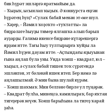
бик һүрәт эшләргә яратмайым да.
– Ҡыҙыҡ, ысынлап ҡыҙыҡ. Ә конкурста еңгән
һүрәтең һуң? «Сулаҡ бабай менән эт»ме шул.
– Хәҙер, – Йәмил ҡоҙоҡто «туҡтатты» ла
биҙрәләге һыуҙы тимер ялғашҡа алып барып
ауҙарҙы. Ғәлимә икенсе биҙрәне күтәрешергә
ярҙам итте. Тағы һыу тултырырға ҡуйҙы ла
Йәмил һүҙен дауам итте. –Аҫтындағы яҙыуынан
ғына аңлап була уны. Унда ҡояш – квадрат, юл –
ҡыҙыл, ә сулаҡ бабай тишек тоҡ сүрәтендә
эшләнгән, эт бәләкәй ишек итеп. Бер нәмә лә
аңлашылмай. Ә мин бына шулай күрәм.
– Ҡояш шаҡмаҡ. Мин белгәне бирле ул түңәрәк.
– Квадрат булһа, минеңсә, камилыраҡ, бар яҡтан
тигеҙерәк кеүек. Ҡояш барыһына ла тигеҙ ҡарай
ҙаһа.