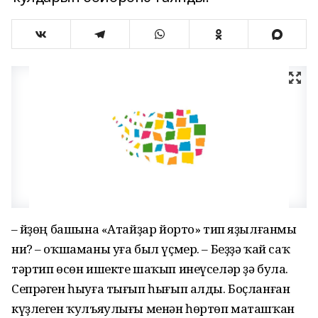
– Өйҙөң башына «Атайҙар йорто» тип яҙылғанмы
ни? – оҡшаманы уға был үҫмер. – Беҙҙә ҡай саҡ
тәртип өсөн ишекте шаҡып инеүселәр ҙә була.
Сепрәген һыуға тығып һығып алды. Боҫланған
күҙлеген ҡулъ­яу­лығы менән һөртөп маташҡан