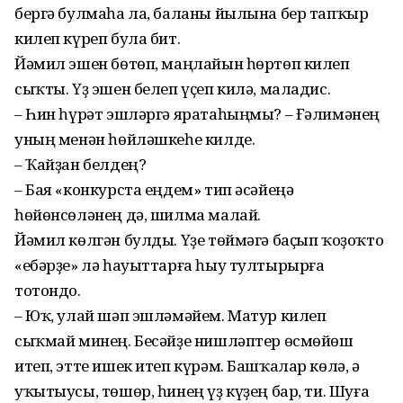
бергә булмаһа ла, баланы йылына бер тапҡыр
килеп күреп була бит.
Йәмил эшен бөтөп, маңлайын һөртөп килеп
сыҡты. Үҙ эшен белеп үҫеп килә, маладис.
– Һин һүрәт эшләргә яратаһыңмы? – Ғәлимәнең
уның менән һөйләшкеһе килде.
– Ҡайҙан белдең?
– Бая «конкурста еңдем» тип әсәйеңә
һөйөнсөләнең дә, шилма малай.
Йәмил көлгән булды. Үҙе төймәгә баҫып ҡоҙоҡто
«ебәрҙе» лә һауыттарға һыу тултырырға
тотондо.
– Юҡ, улай шәп эшләмәйем. Матур килеп
сыҡмай минең. Бесәйҙе нишләптер өсмөйөш
итеп, этте ишек итеп күрәм. Башҡалар көлә, ә
уҡытыусы, төшөр, һинең үҙ күҙең бар, ти. Шуға