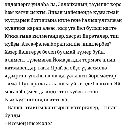
өндәшергә уйлаһа ла, Зөләйханың тауышы ҡоро
һәм ҡәтғи сыҡты. Диван мөйөшөндә ҡуҙғалмай,
ҡулдарын боттарына ипле генә һалып ултырған
ҡунаҡҡа ҡарап алғас, ҡыҙ уға йәл булып китте.
Юҡҡа ғына килмәгәндер, хәсрәт йөрөтәлер, тип
ҡуйҙы. Аҡса-фәлән һорап килһә, нишләрбеҙ?
Хәҙер йәштәрҙе белеп булмай, ғүмер буйы
алимент түләмәгән Йомаҙилды төрмәгә алып
китмәһендәр тағы. Ярай ҙа өйҙө үҙ исеменә
яҙҙырған, уныһына ла дәғүәләшеп йөрөмәҫтәр
тимә. Шул арала әллә нисә уй килде башына. Эй
мәғәнәһеҙмен дә инде, тип ҡуйҙы эстән.
Ҡыҙ ҡуҙғалғандай итте лә:
– Бәлки, атайым ҡайтырын көтөргәлер, – тигән
булды.
– Исемең нисек әле?