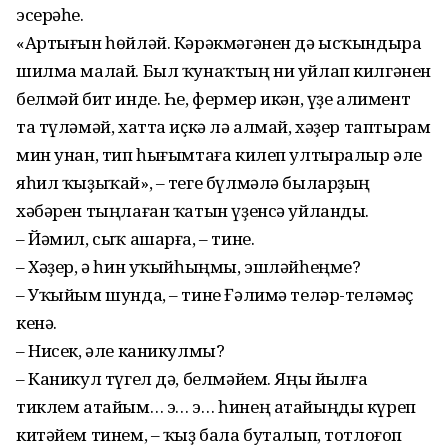
эсерәһе.
«Артығын һөйләй. Кәрәкмәгәнен дә ысҡындыра
шилма малай. Был ҡунаҡтың ни уйлап килгәнен
белмәй бит инде. Һе, фермер икән, үҙе алимент
та түләмәй, хатта иҫкә лә алмай, хәҙер таптырам
мин унан, тип һығымтаға килеп ултыралыр әле
яһил ҡыҙыҡай», – теге бүлмәлә быларҙың
хәбәрен тыңлаған ҡатын үҙенсә уйланды.
– Йәмил, сыҡ ашарға, – тине.
– Хәҙер, ә һин уҡыйһыңмы, эшләйһеңме?
– Уҡыйым шунда, – тине Ғәлимә теләр-теләмәҫ
кенә.
– Нисек, әле каникулмы?
– Каникул түгел дә, белмәйем. Яңы йылға
тиклем атайым… э… э… һинең атайыңды күреп
китәйем тинем, – ҡыҙ бала буталып, тотлоғоп