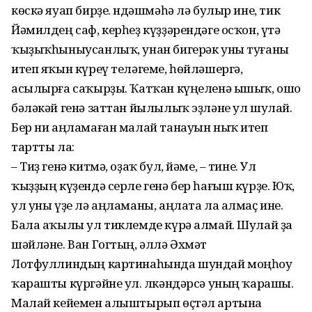
көскә яуап бирҙе. Өндәшмәһә лә булыр ине, тик
Йәмилдең саф, керһеҙ күҙҙәрендәге осҡон, үтә
ҡыҙыҡһыныусанлыҡ, унан бигерәк уны туғаны
итеп яҡын күреү теләгеме, һөйләшергә,
асылырға саҡырҙы. Ҡатҡан күңеленә ышыҡ, ошо
бәләкәй генә заттан йылылыҡ эҙләне ул шулай.
Бер ни аңламаған малай танауын ныҡ итеп
тартты ла:
– Тиҙ генә китмә, оҙаҡ бул, йәме, – тине. Ул
ҡыҙҙың күҙендә серле генә бер һағыш күрҙе. Юҡ,
ул уны үҙе лә аңламаны, аңлата ла алмаҫ ине.
Бала аҡылы ул тиклемде күрә алмай. Шулай ҙа
шәйләне. Ван Гогтың, әллә Әхмәт
Лотфуллиндың карти­наһында шундай моңһоу
ҡарашты күргәйне ул. Өлкәндәрсә уның ҡарашы.
Малай кейемен алыштырып өҫтәл артына