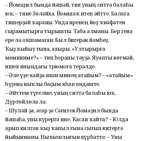
– Йомаҙил бында йәшәй, тик уның ситтә балаһы
юҡ, – тине Зөләйха. Йомшаҡ итеп әйтте. Балаға
тишерҙәй ҡараны. Унда иренең йөҙ-ҡиәфәтен
сырамытырға тырышты. Таба алманы. Бер генә
ере лә оҡшамаған. Был бигерәк йәмһеҙ.
Ҡыҙ ҡыйыу ғына, ахыры. «Ултырырға
мөмкинме?» – тип һораны тәүҙә. Яуапты көтмәй,
ишек янындағы трюмоға терәлде.
– Әле үҙе ҡайҙа икән минең атайым? – «атайым»
һүҙенә ныҡлы баҫым яһап өндәште.
– Әйттем түгелме, уның ситтә балаһы юҡ,
Дүртөйлөлә лә.
– Шулай ҙа, әгәр ҙә Сәғитов Йомаҙил бында
йәшәһә, уны күрергә ине. Ҡасан ҡайта? – Юлда
арып килгән ҡыҙ ҡапыл ғына сығып китергә
йыйынманы. Ныҡышлығын күрһәтте. – Уны