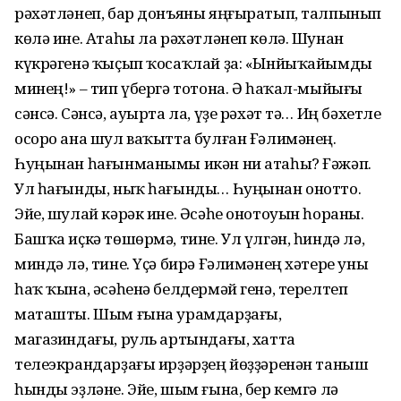
рәхәтләнеп, бар донъяны яңғыратып, талпынып
көлә ине. Атаһы ла рәхәтләнеп көлә. Шунан
күкрәгенә ҡыҫып ҡосаҡлай ҙа: «Ынйыҡайымды
минең!» – тип үбергә тотона. Ә һаҡал-мыйығы
сәнсә. Сәнсә, ауырта ла, үҙе рәхәт тә… Иң бәхетле
осоро ана шул ваҡытта булған Ғәлимәнең.
Һуңынан һағынманымы икән ни атаһы? Ғәжәп.
Ул һағынды, ныҡ һағынды… Һуңынан онотто.
Эйе, шулай кәрәк ине. Әсәһе онотоуын һораны.
Башҡа иҫкә төшөрмә, тине. Ул үлгән, һиндә лә,
миндә лә, тине. Үҫә бирә Ғәлимәнең хәтере уны
һаҡ ҡына, әсәһенә белдермәй генә, терелтеп
маташты. Шым ғына урамдарҙағы,
магазиндағы, руль артындағы, хатта
телеэкрандарҙағы ирҙәрҙең йөҙҙәренән таныш
һынды эҙләне. Эйе, шым ғына, бер кемгә лә