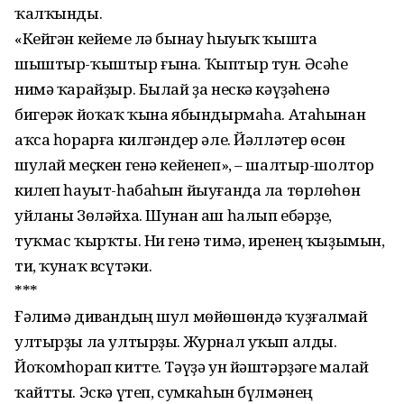
ҡалҡынды.
«Кейгән кейеме лә бынау һыуыҡ ҡышта
шыштыр-ҡыштыр ғына. Ҡыптыр тун. Әсәһе
нимә ҡарайҙыр. Былай ҙа нескә кәүҙәһенә
бигерәк йоҡаҡ ҡына ябындырмаһа. Атаһынан
аҡса һорарға килгәндер әле. Йәлләтер өсөн
шулай меҫкен генә кейенеп», – шалтыр-шолтор
килеп һауыт-һабаһын йыуғанда ла төрлөһөн
уйланы Зөләйха. Шунан аш һалып ебәрҙе,
туҡмас ҡырҡты. Ни генә тимә, иренең ҡыҙымын,
ти, ҡунаҡ всүтәки.
***
Ғәлимә дивандың шул мөйөшөндә ҡуҙғалмай
ултырҙы ла ултырҙы. Журнал уҡып алды.
Йоҡомһорап китте. Тәүҙә ун йәштәрҙәге малай
ҡайтты. Эскә үтеп, сумкаһын бүлмәнең