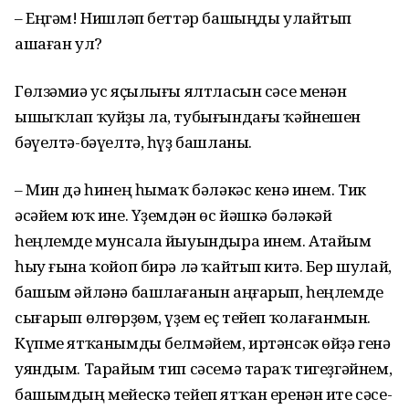
– Еңгәм! Нишләп беттәр башыңды улайтып
ашаған ул?
Гөлзәмиә ус яҫылығы ялтласын сәсе менән
ышыҡлап ҡуйҙы ла, тубығындағы ҡәйнешен
бәүелтә-бәүелтә, һүҙ башланы.
– Мин дә һинең һымаҡ бәләкәс кенә инем. Тик
әсәйем юҡ ине. Үҙемдән өс йәшкә бәләкәй
һеңлемде мунсала йыуындыра инем. Атайым
һыу ғына ҡойоп бирә лә ҡайтып китә. Бер шулай,
башым әйләнә башлағанын аңғарып, һеңлемде
сығарып өлгөрҙөм, үҙем еҫ тейеп ҡолағанмын.
Күпме ятҡанымды белмәйем, иртәнсәк өйҙә генә
уяндым. Тарайым тип сәсемә тараҡ тигеҙгәйнем,
башымдың мейескә тейеп ятҡан еренән ите сәсе-