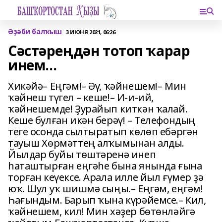
Әҙәби балҡыш
3 ИЮНЯ 2021, 06:26
Сәстәреңдән тотоп ҡарар
инем…
Хикәйә– Еңгәм!– Әү, ҡәйнешем!– Мин
ҡәйнеш түгел – кеше!– И-и-ий,
ҡәйнешемде! Ҙурайып киткән ҡалай.
Кеше булған икән берәү! – Телефондың
теге осонда сылтыратып көлөп ебәргән
тауыш Хөрмәттең алҡымынан алды.
Йылдар буйы төштәренә инеп
һаташтырған еңгәһе бына янында ғына
торған кеүексе. Арала илле йыл ғүмер ҙә
юҡ. Шул уҡ шишмә сыңы.– Еңгәм, еңгәм!
Һағындым. Барып ҡына күрәйемсе.– Кил,
ҡәйнешем, кил! Мин хәҙер бөтөнләйгә