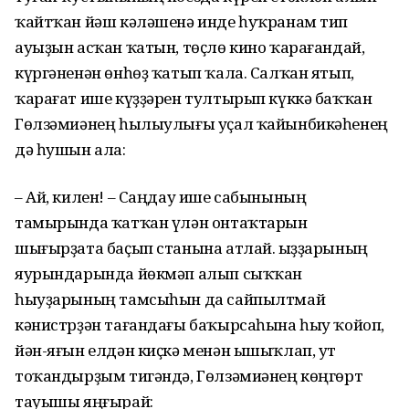
ҡайтҡан йәш кәләшенә инде һуҡранам тип
ауыҙын асҡан ҡатын, төҫлө кино ҡарағандай,
күргәненән өнһөҙ ҡатып ҡала. Салҡан ятып,
ҡарағат ише күҙҙәрен тултырып күккә баҡҡан
Гөлзәмиәнең һылыулығы уҫал ҡайынбикәһенең
дә һушын ала:
– Ай, килен! – Саңдау ише сабынының
тамырында ҡатҡан үлән онтаҡтарын
шығырҙата баҫып станына атлай. Ҡыҙҙарының
яурындарында йөкмәп алып сыҡҡан
һыуҙарының тамсыһын да сайпылтмай
кәнистрҙән тағандағы баҡырсаһына һыу ҡойоп,
йән-яғын елдән киҫкә менән ышыҡлап, ут
тоҡандырҙым тигәндә, Гөлзәмиәнең көңгөрт
тауышы яңғырай: