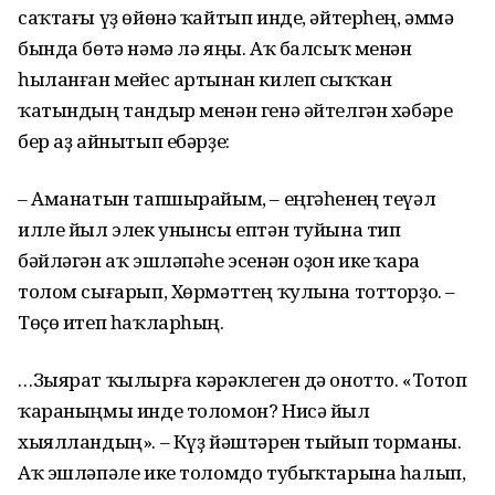
саҡтағы үҙ өйөнә ҡайтып инде, әйтерһең, әммә
бында бөтә нәмә лә яңы. Аҡ балсыҡ менән
һыланған мейес артынан килеп сыҡҡан
ҡатындың тандыр менән генә әйтелгән хәбәре
бер аҙ айнытып ебәрҙе:
– Аманатын тапшырайым, – еңгәһенең теүәл
илле йыл элек унынсы ептән туйына тип
бәйләгән аҡ эшләпәһе эсенән оҙон ике ҡара
толом сығарып, Хөрмәттең ҡулына тотторҙо. –
Төҫө итеп һаҡларһың.
…Зыярат ҡылырға кәрәклеген дә онотто. «Тотоп
ҡараныңмы инде толомон? Нисә йыл
хыялландың». – Күҙ йәштәрен тыйып торманы.
Аҡ эшләпәле ике толомдо тубыҡтарына һалып,