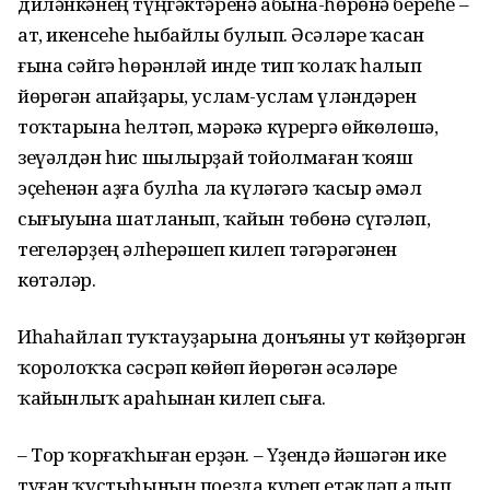
диләнкәнең түңгәктәренә абына-һөрөнә береһе –
ат, икенсеһе һыбайлы булып. Әсәләре ҡасан
ғына сәйгә һөрәнләй инде тип ҡолаҡ һалып
йөрөгән апайҙары, услам-услам үләндәрен
тоҡтарына һелтәп, мәрәкә күрергә өйкөлөшә,
зеүәлдән һис шылырҙай тойолмаған ҡояш
эҫеһенән аҙға булһа ла күләгәгә ҡасыр әмәл
сығыуына шатланып, ҡайын төбөнә сүгәләп,
тегеләрҙең әлһерәшеп килеп тәгәрәгәнен
көтәләр.
Иһаһайлап туҡтауҙарына донъяны ут көйҙөргән
ҡоролоҡҡа сәсрәп көйөп йөрөгән әсәләре
ҡайынлыҡ араһынан килеп сыға.
– Тор ҡорғаҡһыған ерҙән. – Үҙендә йәшәгән ике
туған ҡустыһының поезда күреп етәкләп алып