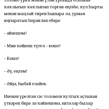
ҡаҡлығып-ҡаҡлығып торған еңгәһе, ҡул һырты
менән маңлай тирен һыпыра ла, урман
яңғыратып һөрәнләп ебәрә:
– Ҡәйнешем!
– Мин ҡәйнеш түгел – кеше!
– Кеше!
– Әү, еңгәм!
– Әйҙә, һыбай еләйек.
Икенән үрелгән сәс толомон ҡултыҡ аҫтынан
үткәреп бирә лә ҡәйнешенә, китәләр былар