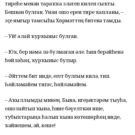
тиреһе менән тараҡҡа эләгеп килеп сыҡты.
Бешкән булған. Унан ошо ерен тире ҡапланы, –
эҫе ямғыр тамсыһы Хөрмәттең битенә тамды.
– Уй! Ҡалай ҡурҡыныс булған.
– Юҡ, бер нәмә лә булмаған әле. Һин берәйһенә
һөйләһәң, ҡурҡыныс булыр.
– Әйттем бит инде, егет булғым килә, тип.
Һөйләмәйем тигәс, һөйләмәйем.
– Аҡыллымды минең. Бына, игеҙәктәрем тыуһа,
ошолайтып ҡына, һине бәүелткән ише,
тубыҡтарыңа һалып ҡына көтөшөрһөң инде,
ҡәйнешем, әй, кеше!