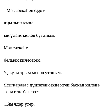
– Мәк сәскәһен өҙҙөм
яңылыш ҡына,
Ҡый үләне менән бутаным.
Мәк сәскәһе
белмәй киләсәген,
Үҙ ҡулдарым менән утаным.
Яҫы ҡарағас дүңгәген сәхнә итеп баҫҡан килене
телә генә бәғерҙе:
…Йылдар үтер,