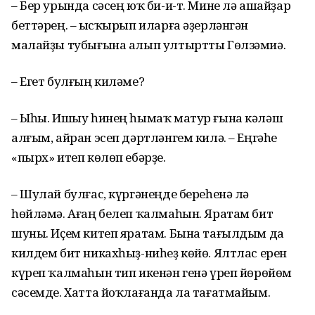
– Бер урында сәсең юҡ би-и-т. Мине лә ашайҙар
беттәрең. – Ҡысҡырып иларға әҙерләнгән
малайҙы тубығына алып ултыртты Гөлзәмиә.
– Егет булғың киләме?
– Ыһы. Ишыу һинең һымаҡ матур ғына кәләш
алғым, айран эсеп дәртләнгем килә. – Еңгәһе
«пырх» итеп көлөп ебәрҙе.
– Шулай булғас, күргәнеңде береһенә лә
һөйләмә. Ағаң белеп ҡалмаһын. Яратам бит
шуны. Иҫем китеп яратам. Бына тағылдым да
килдем бит никахһыҙ-ниһеҙ көйө. Ялтлас ерен
күреп ҡалмаһын тип икенән генә үреп йөрөйөм
сәсемде. Хатта йоҡлағанда ла тағатмайым.