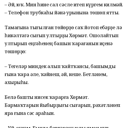
– Әй, юҡ. Мин һине сал сәсле итеп күргем килмәй.
– Телефон трубкаһы йәнә урынына төшөп ятты.
Тамағына тығылған төйөрҙө саҡ йотоп ебәрҙе лә
һикәлтәгә сығып ултырҙы Хөрмәт. Ошолайтып
ултырып еңгәһенең башын ҡарағанын иҫенә
төшөрҙө:
– Тегеләр миндек алып ҡайтҡансы, башымды
ғына ҡара әле, ҡәйнеш, әй, кеше. Бетләнем,
ахырыһы.
Белә башты нисек ҡарарға Хөрмәт.
Бармаҡтарын йыбырҙығы сығарып, рәхәтләнеп
яра ғына сәс араһын.
– Уй, еңгәм. Бында беттәрҙең юлы яман күп.