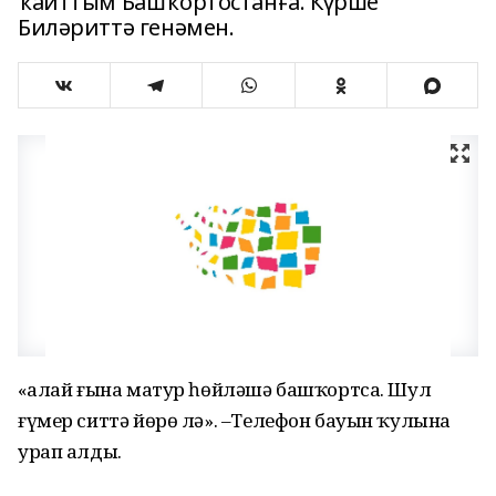
ҡайттым Башҡортостанға. Күрше
Биләриттә генәмен.
«Ҡалай ғына матур һөйләшә башҡортса. Шул
ғүмер ситтә йөрө лә». –Телефон бауын ҡулына
урап алды.