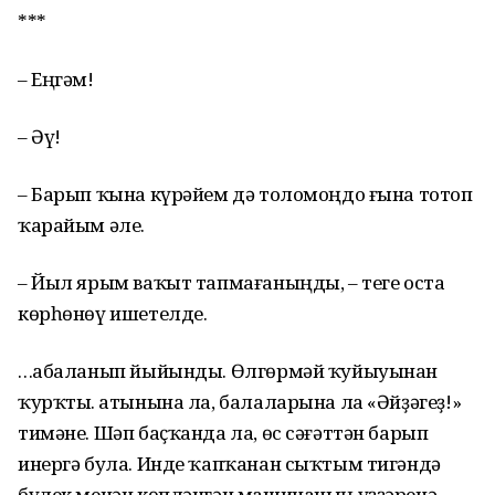
***
– Еңгәм!
– Әү!
– Барып ҡына күрәйем дә толомоңдо ғына тотоп
ҡарайым әле.
– Йыл ярым ваҡыт тапмағаныңды, – теге оста
көрһөнөү ишетелде.
…Ҡабаланып йыйынды. Өлгөрмәй ҡуйыуынан
ҡурҡты. Ҡатынына ла, балаларына ла «Әйҙәгеҙ!»
тимәне. Шәп баҫҡанда ла, өс сәғәттән барып
инергә була. Инде ҡапҡанан сыҡтым тигәндә
бүлек менән көпләнгән машинаның үҙҙәренә