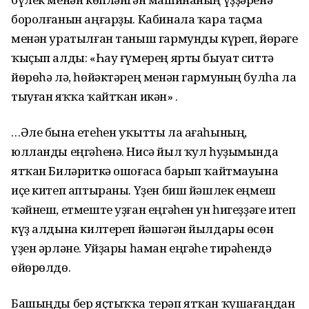
боролғанын аңғарҙы. Кабинала ҡара таҫма
менән уратылған таныш гармунды күреп, йөрәге
ҡыҫып алды: «Һау ғүмерең ярты быуат ситтә
йөрөһә лә, һөйәктәрең менән гармуның булһа ла
тыуған яҡҡа ҡайтҡан икән» .
…Әле бына етеһен уҡытты ла ағаһының,
юлланды еңгәһенә. Нисә йыл ҡул һуҙымында
ятҡан Биләриткә ошоғаса барып ҡайтмауына
иҫе китеп аптыраны. Үҙен биш йәшлек еңмеш
ҡәйнеш, етмеште уҙған еңгәһен ун һигеҙҙәге итеп
күҙ алдына килтереп йәшәгән йылдары өсөн
үҙен әрләне. Уйҙары һаман еңгәһе тирәһендә
өйөрөлдө.
Башыңды бер яҫтыҡҡа терәп ятҡан ҡушағаңдан