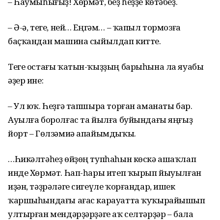
– Һаумыһығыҙ! Хөрмәт, беҙ һеҙҙе көтәбеҙ.
– Ә-ә, теге, ней… Еңгәм… – ҡапыл тормозға
баҫҡандан машина сыйылдап китте.
Теге остағы ҡатын-ҡыҙҙың барыһына ла яуабы
әҙер ине:
– Ул юҡ. Һеҙгә тапшыра торған аманаты бар.
Ауылға боролғас та йылға буйындағы яңғыҙ
йорт – Гөлзәмиә апайымдыҡы.
…Һикәлтәһеҙ өйҙөң тупһаһын көскә ашаҡлап
инде Хөрмәт. Һап-һары итеп ҡырып йыуылған
иҙән, тәҙрәләге сигеүле ҡорғандар, ишек
ҡаршыһындағы ағас карауатта ҡуҡырайышып
ултырған мендәрҙәрҙәге аҡ селтәрҙәр – бала