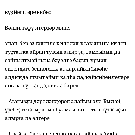
күҙ йәштәре кибер.
Бәлки, ғәфү итерҙәр мине.
Унан, бер аҙ ғәйепле кешеләй, усаҡ янына килеп,
туҫтаҡҡа айран туҡып алыр ҙа, тамсыһын да
сайпылтмай ғына бәүелтә баҫып, урман
ситендәге бешәлеккә атлар. Ҡайынбикәһе
алдында шымтайып ҡалһа ла, ҡайынһеңлеләре
янынан үткәндә, эйелә биреп:
– Ағағыҙҙы дәртләндереп алайым әле. Былай,
үҙебеҙ генә, ыратып булмай бит, – тип күҙ ҡыҫып
алырға ла өлгөрә.
– Ярай ҙа, баҫҡан ерең ҡарағастай ныҡ булһа.