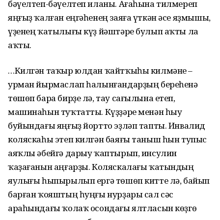
бәүелтеп-бәүелтеп иланы. Ағаһына тилмереп
яңғыҙ ҡалған еңгәһенең заяға үткән әсе яҙмышы,
үҙенең ҡатылығы күҙ йәштәре булып аҡты ла
аҡты.
…Килгән таҡыр юлдан ҡайтҡыһы килмәне –
урман йырмаслап һалынғандарҙың береһенә
төшөп бара бирҙе лә, тау сағылына етеп,
машинаһын туҡтатты. Күҙҙәре менән һыу
буйындағы яңғыҙ йортто эҙләп тапты. Инвалид
коляскаһы этеп килгән баяғы таныш һын тупыс
аяҡлы әбейгә дарыу ҡаптырып, инсулин
ҡаҙағанын аңғарҙы. Коляскалағы ҡатындың
яулығы һыпырылып ергә төшөп китте лә, байып
барған ҡояштың һуңғы нурҙары сал сәс
араһындағы ҡолаҡ осондағы ялтласын көҙгө