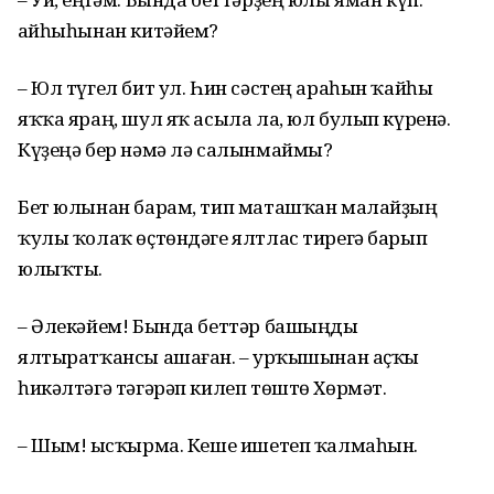
Ҡайһыһынан китәйем?
– Юл түгел бит ул. Һин сәстең араһын ҡайһы
яҡҡа яраң, шул яҡ асыла ла, юл булып күренә.
Күҙеңә бер нәмә лә салынмаймы?
Бет юлынан барам, тип маташҡан малайҙың
ҡулы ҡолаҡ өҫтөндәге ялтлас тирегә барып
юлыҡты.
– Әлекәйем! Бында беттәр башыңды
ялтыратҡансы ашаған. – Ҡурҡышынан аҫҡы
һикәлтәгә тәгәрәп килеп төштө Хөрмәт.
– Шым! Ҡысҡырма. Кеше ишетеп ҡалмаһын.