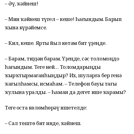
– Әү, ҡәйнеш!
– Мин ҡәйнеш түгел – кеше! Һағындым. Барып
ҡына күрәйемсе.
– Кил, кеше. Ярты йыл көтәм бит үҙеңде.
– Барам, тиҙҙән барам. Үҙеңде, сәс толомоңдо
һағындым. Теге ней… Толомдарыңды
ҡырҡтырмағанһыңдыр? Их, шуларға бер генә
ҡағылһамсы, исмаһам. – Телефон бауы тағы
ҡулына уралды. – Һаман да дегет ише ҡарамы?
Теге оста көлөмһөрәү ишетелде:
– Сал төштө бит инде, ҡәйнеш.