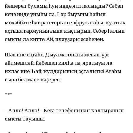
йәшереп буламы һуң инде ялтласыңды? Сәбәп
кенә инде уныһы ла. Һәр быуыны һайын
мөхәббәте һайрап торған елфруз ағаһы, ҡултыҡ
аҫтына гармунын ғына ҡыҫтырып, Себер һалып
сыҡты ла китте. Ай, илауҙары әсәһенең.
Шәп ине еңгәһе. Дыуамаллығы менән, үҙе
әйтмешләй, йәбешеп килһә лә, яратыуы ла
ихлас ине. Һай, ҡулдарының оҫталығы! Ағаһы
ғына белмәне ҡәҙерен.
***
– Алло! Алло! – Кеҫә телефонынан ҡалтыранып
сыҡты тауышы.