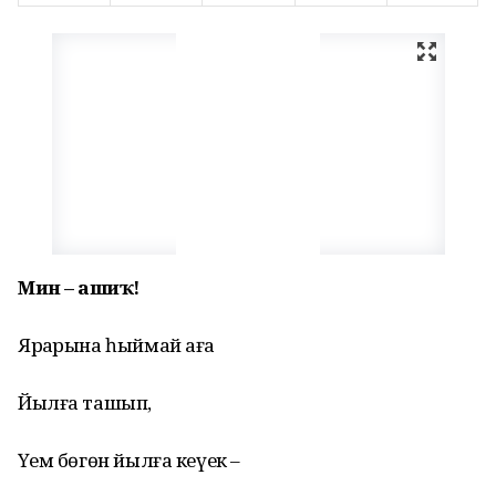
Мин – ғашиҡ!
Ярҙарына һыймай аға
Йылға ташып,
Үҙем бөгөн йылға кеүек –