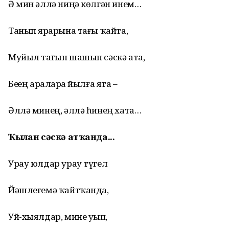
Ә мин әллә ниңә көлгән инем…
Танып ярҙарына тағы ҡайта,
Муйыл тағын шашып сәскә ата,
Беҙҙең араларҙа йылға ята –
Әллә минең, әллә һинең хата…
Ҡылған сәскә атҡанда...
Урау юлдар урау түгел
Йәшлегемә ҡайтҡанда,
Уй-хыялдар, мине уҙып,