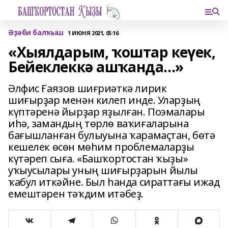
Әҙәби балҡыш
1 ИЮНЯ 2021, 05:16
«Хыялдарым, ҡоштар кеүек,
Бейеклеккә ашҡанда...»
Әлфис Ғаязов шиғриәткә лирик
шиғырҙар менән килеп инде. Уларҙың
күптәренә йырҙар яҙылған. Поэмалары
иһә, замандың төрлө ваҡиғаларына
бағышланған булыуына ҡарамаҫтан, бөтә
кешелек өсөн мөһим проблемаларҙы
күтәреп сыға. «Башҡортостан ҡыҙы»
уҡыусылары уның шиғырҙарын йылы
ҡабул иткәйне. Был һанда сираттағы ижад
емештәрен тәҡдим итәбеҙ.