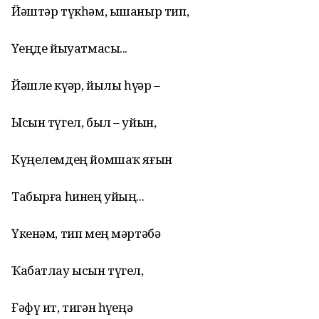
Йәштәр түкһәм, ышаныр тип,
Үҙеңде йыуатмасы...
Йәшле күҙҙәр, йылы һүҙҙәр –
Ысын түгел, был – уйын,
Күңелемдең йомшаҡ яғын
Табырға һинең уйың...
Үкенәм, тип мең мәртәбә
Ҡабатлау ысын түгел,
Ғәфү ит, тигән һүҙеңә