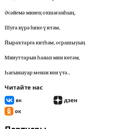
Әсәйемә минең оҡшағанһың,
Шуға күрә һине үҙ итәм,
Йыраҡтарға китһәм, осрашыуҙың
Минуттарын һанап мин көтәм,
Һағыныуҙар менән көн үтә...
Читайте нас