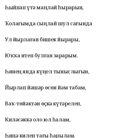
Һыйпап үтә маңлай һырҙарын,
Ҡолағымда сыңлай шул сағында
Ул йырлаған бишек йырҙары,
Юҡҡа итеп булған зарҙарым.
Һинең янда күңел тыныслығын,
Йырлап йәшәр өсөн йәм табам,
Ваҡ-төйәктән өҫкә күтәрелеп,
Киләсәккә оло юл һалам,
Һиңә килеп тағы һарылам.