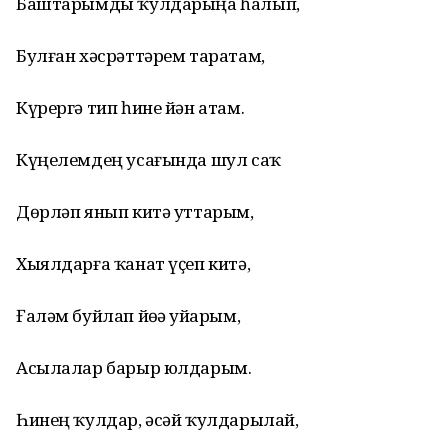
Баштарымды ҡулдарыңа һалып,
Булған хәсрәттәрем таратам,
Күрергә тип һине йән атам.
Күңелемдең усағында шул саҡ
Дөрләп янып китә уттарым,
Хыялдарға ҡанат үҫеп китә,
Ғаләм буйлап йөҙә уйҙарым,
Асылалар барыр юлдарым.
Һинең ҡулдар, әсәй ҡулдарылай,