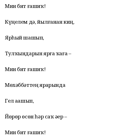
Мин бит ғашиҡ!
Күңелем дә, йылғанан киң,
Ярһый шашып,
Тулҡындарын ярға ҡаға –
Мин бит ғашиҡ!
Мөхәббәттең ярҙарында
Гел аҙашып,
Йөрөр өсөн һәр саҡ әҙер –
Мин бит ғашиҡ!