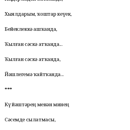
Хыялдарым, ҡоштар кеүек,
Бейеклеккә ашҡанда,
Ҡылған сәскә атҡанда...
Ҡылған сәскә атҡанда,
Йәшлегемә ҡайтҡанда...
***
Күҙ йәштәрең менән минең
Сәсемде сылатмасы,