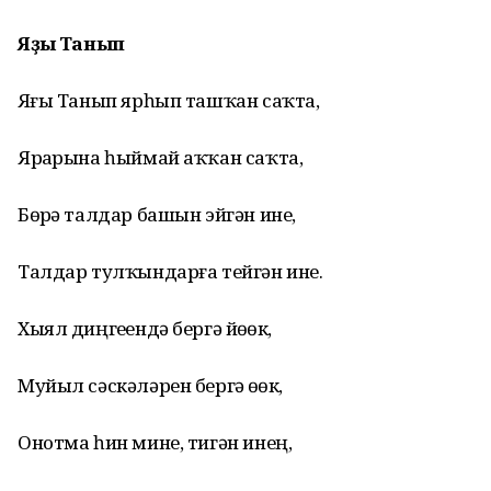
Яҙғы Танып
Яҙғы Танып ярһып ташҡан саҡта,
Ярҙарына һыймай аҡҡан саҡта,
Бөҙрә талдар башын эйгән ине,
Талдар тулҡындарға тейгән ине.
Хыял диңгеҙендә бергә йөҙҙөк,
Муйыл сәскәләрен бергә өҙҙөк,
Онотма һин мине, тигән инең,