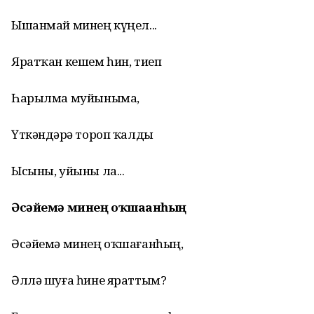
Ышанмай минең күңел...
Яратҡан кешем һин, тиеп
Һарылма муйыныма,
Үткәндәрҙә тороп ҡалды
Ысыны, уйыны ла...
Әсәйемә минең оҡшағанһың
Әсәйемә минең оҡшағанһың,
Әллә шуға һине яраттым?