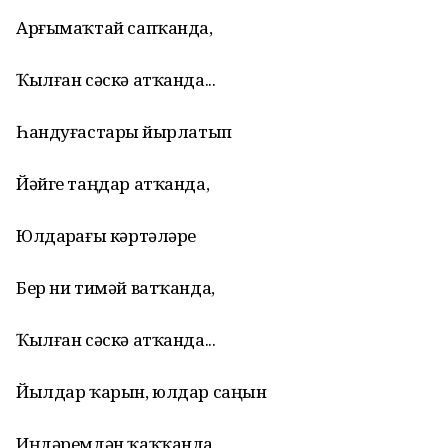
Арғымаҡтай сапҡанда,
Ҡылған сәскә атҡанда...
Һандуғастарҙы йырлатып
Йәйге таңдар атҡанда,
Юлдарҙағы кәртәләрҙе
Бер ни тимәй ватҡанда,
Ҡылған сәскә атҡанда...
Йылдар ҡарын, юлдар саңын
Иңдәремдән ҡаҡҡанда,