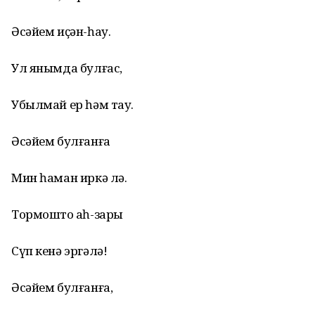
Әсәйем иҫән-һау.
Ул янымда булғас,
Убылмай ер һәм тау.
Әсәйем булғанға
Мин һаман иркә лә.
Тормоштоң аһ-зары
Сүп кенә эргәлә!
Әсәйем булғанға,