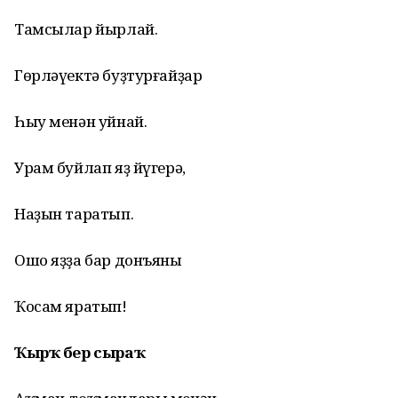
Тамсылар йырлай.
Гөрләүектә буҙтурғайҙар
Һыу менән уйнай.
Урам буйлап яҙ йүгерә,
Наҙын таратып.
Ошо яҙҙа бар донъяны
Ҡосам яратып!
Ҡырҡ бер сыраҡ