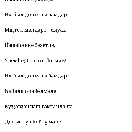
Их, был донъяның йәмдәре!
Миҙгел-мәлдәре – сыуаҡ.
Йәшәһәң ине бәхетле,
Үлемһеҙ бер йыр һымаҡ!
Их, был донъяның йәмдәре,
Һөйөлөп-һөйөлмәле!
Күҙҙәрҙән йәш тамғанда ла
Донъя – ул һөйөү мәле...