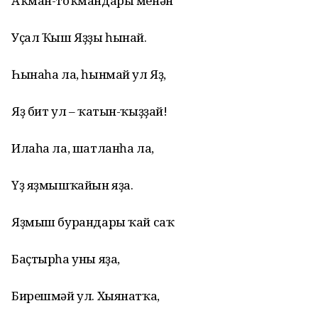
Аҡман-тоҡмандары менән
Уҫал Ҡыш Яҙҙы һынай.
Һынаһа ла, һынмай ул Яҙ,
Яҙ бит ул – ҡатын-ҡыҙҙай!
Илаһа ла, шатланһа ла,
Үҙ яҙмышҡайын яҙа.
Яҙмыш бурандары ҡай саҡ
Баҫтырһа уны яҙа,
Бирешмәй ул. Хыянатҡа,