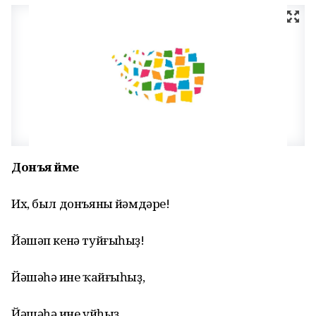
Донъя йәме
Их, был донъяның йәмдәре!
Йәшәп кенә туйғыһыҙ!
Йәшәһәң ине ҡайғыһыҙ,
Йәшәһәң ине уйһыҙ...