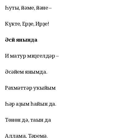
Һуты, йәме, йәне –
Күктең, Ерҙең, Ирҙең!
Әсәй янында
Иң матур миҙгелдәр –
Әсәйем янымда.
Рәхмәттәр уҡыйым
Һәр аҙым һайын да.
Төнөн дә, таңын да
Аллама, Тәңремә.