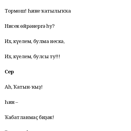
Тормош! Һинең ҡатылыҡҡа
Нисек өйрәнергә һуң?
Их, күңелем, булма нескә,
Их, күңелем, булсы туң!!!
Сер
Аһ, Ҡатын-ҡыҙ!
Һин –
Ҡабатланмаҫ биҙәк!