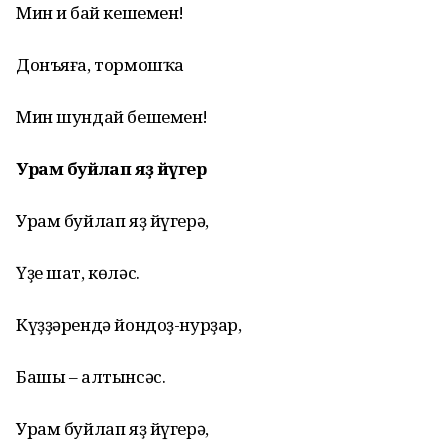
Мин иң бай кешемен!
Донъяға, тормошҡа
Мин шундай бешемен!
Урам буйлап яҙ йүгерә
Урам буйлап яҙ йүгерә,
Үҙе шат, көләс.
Күҙҙәрендә йондоҙ-нурҙар,
Башы – алтынсәс.
Урам буйлап яҙ йүгерә,