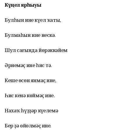
Күңел ярһыуы
Булһын ине күңел ҡаты,
Булмаһын ине нескә.
Шул сағында йөрәккәйем
Әрнемәҫ ине һис тә.
Кеше өсөн янмаҫ ине,
Һис кенә көймәҫ ине.
Нахаҡ һүҙҙәр күңелемә
Бер ҙә өйөлмәҫ ине.