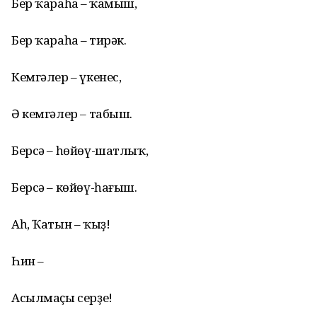
Бер ҡараһаң – ҡамыш,
Бер ҡараһаң – тирәк.
Кемгәлер – үкенес,
Ә кемгәлер – табыш.
Берсә – һөйөү-шатлыҡ,
Берсә – көйөү-һағыш.
Аһ, Ҡатын – ҡыҙ!
Һин –
Асылмаҫы серҙең!