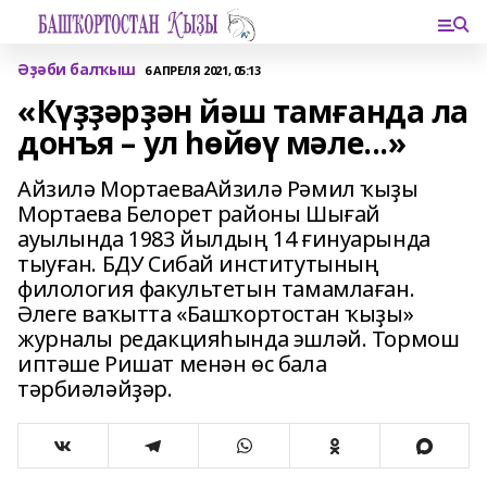
Әҙәби балҡыш
6 АПРЕЛЯ 2021, 05:13
«Күҙҙәрҙән йәш тамғанда ла
донъя – ул һөйөү мәле...»
Айзилә МортаеваАйзилә Рәмил ҡыҙы
Мортаева Белорет районы Шығай
ауылында 1983 йылдың 14 ғинуарында
тыуған. БДУ Сибай институтының
филология факультетын тамамлаған.
Әлеге ваҡытта «Башҡортостан ҡыҙы»
журналы редакцияһында эшләй. Тормош
иптәше Ришат менән өс бала
тәрбиәләйҙәр.