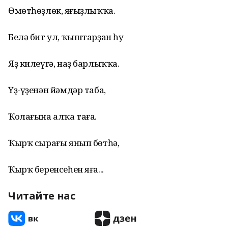
Өмөтһөҙлөк, яңғыҙлыҡҡа.
Белә бит ул, ҡыштарҙан һуң
Яҙ килеүгә, наҙ барлыҡҡа.
Үҙ-үҙенән йәмдәр таба,
Ҡолағына алҡа таға.
Ҡырҡ сырағы янып бөтһә,
Ҡырҡ беренсеһен яға...
Читайте нас