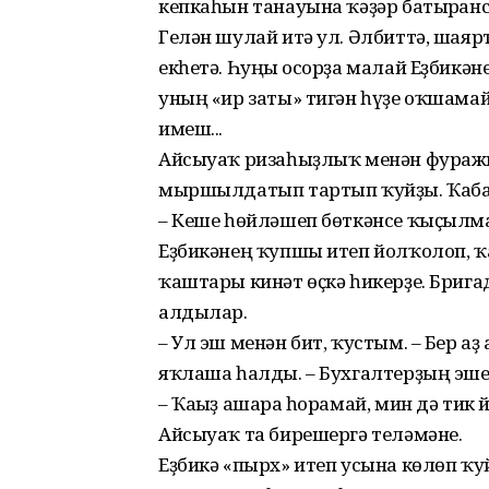
кепкаһын танауына ҡә­ҙәр батырған
Гелән шулай итә ул. Әлбиттә, шаярт
екһетә. Һуңғы осорҙа малай Еҙбикә
уның «ир заты» тигән һүҙе оҡшамай
имеш...
Айсыуаҡ ризаһыҙлыҡ менән фуражк
мыршылдатып тартып ҡуй­ҙы. Ҡабар
– Кеше һөйләшеп бөткәнсе ҡыҫылмай 
Еҙбикәнең ҡупшы итеп йолҡо­лоп, ҡ
ҡаштары кинәт өҫкә һикерҙе. Брига
алдылар.
– Ул эш менән бит, ҡустым. – Бер аҙ
яҡлаша һалды. – Бухгалтерҙың эше
– Ҡағыҙ ашарға һорамай, мин дә тик
Айсыуаҡ та бирешергә теләмәне.
Еҙбикә «пырх» итеп усына көлөп ҡу