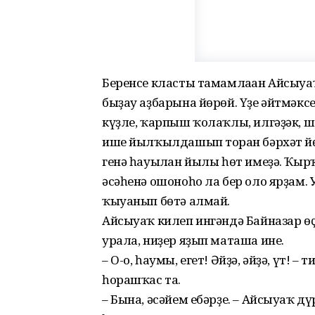
Беренсе класты тамамлаған Айсыуа
быҙау аҙбарына йөрөй. Үҙе әйтмәксе,
күҙле, ҡарпыш ҡолаҡлы, илгәҙәк, ш
ише йылҡылдашып торған бәрхәт й
генә һауылған йылы һөт имеҙә. Ҡыр
әсәһенә ошоноһо ла бер оло ярҙам
ҡыуанып бөтә алмай.
Айсыуаҡ килеп ингәндә Байназар өҫ
урала, ниҙер яҙып мата­ша ине.
– О-о, һаумы, егет! Әйҙә, әйҙә, үт!
һорашҡас та.
– Бына, әсәйем ебәрҙе. – Айсыуаҡ д