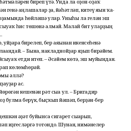
һәтмәләрен биреп үтә. Унда ла оҙон-оҙаҡ
н генә аңлашалар ҙа, йәһәтләп, китеү яғын ҡа­
 ярҙамында һөйләшә улар. Уныһы ла гелән эш
йсыуаҡ һис төшөнә алмай. Малай бит уларҙың
.
, уйҙарға бирелеп, бер аяғынан икенсеһенә
ағандай. – Бына, накладнойҙар яҙып бирәйем.
йсыуаҡ етди итеп. – Әсәйем көтә, эш муйындан.
арап көлөмһөрәй.
армы әллә?
ҙауҙар ас.
өрөгән кешенән рәт сыға ул. – Бригадир
ҙ булма берүк, быҫҡып йәшәп, берҙән-бер
ешкән ғәҙәт буйынса сигарет сығарып,
п иҙгесләргә тотондо. Шунан, нимәнелер