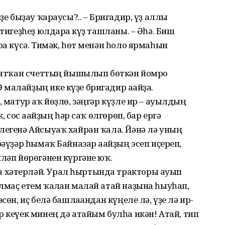
ҙе быҙау ҡараусы?.. – Бригадир, үҙ аллы
 тигеҙһеҙ юлдарға күҙ ташланы. – Әһә. Биш
ға кү­сә. Тимәк, һөт менән һоло ярмаһын
дә ятҡан счеттың йышылып бөт­кән йомро
малайҙың ике күҙе бригадир ағайҙа.
, матур аҡ йөҙлө, зәңгәр күҙле ир – ауылдың
, сос ағайҙың һәр саҡ өлгөрөп, бар ергә
легенә Айсыуаҡ хайран ҡала. Йәнә лә уның
әү­ҙәр һымаҡ Байназар ағайҙың эсеп иҫереп,
йләп йөрөгәнен күргәне юҡ.
 хәтерләй. Урал һыртында тракторы ауып
лмаҫ етем ҡалған малай атай наҙына һыуһап,
сөн, иҫ белә башлағандан күңеле лә, үҙе лә ир-
р кеүек минең дә атайым булһа икән! Атай, тип