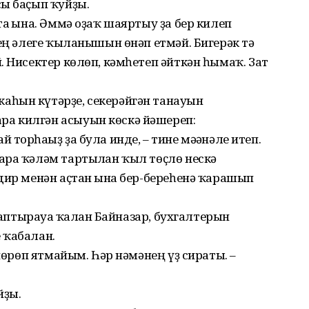
сы баҫып ҡуйҙы.
а ғына. Әммә оҙаҡ шаяртыу ҙа бер килеп
нең әлеге ҡыланышын өнәп етмәй. Бигерәк тә
. Нисектер көлөп, кәмһетеп әйткән һымаҡ. Зат
аһын күтәрҙе, секерәйгән танауын
а килгән асыуын көскә йә­шереп:
торһағыҙ ҙа була инде, – тине мәғәнәле итеп.
ара ҡәләм тартылған ҡыл төҫлө нескә
дир менән аҫтан ғына бер-береһенә ҡарашып
 аптырауға ҡалған Байназар, бухгалтерын
 ҡабалан.
 йөрөп ятмайым. Һәр нәмәнең үҙ сираты. –
йҙы.