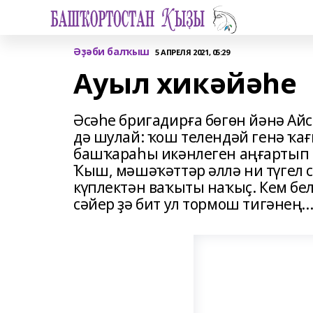
Әҙәби балҡыш
5 АПРЕЛЯ 2021, 05:29
Ауыл хикәйәһе
Әсәһе бригадирға бөгөн йәнә Айс
дә шулай: ҡош телен­дәй генә ҡа
башҡараһы икәнлеген аңғартып с
Ҡыш, мәшә­ҡәттәр әллә ни түгел с
күплек­тән ваҡыты наҡыҫ. Кем белә
сәйер ҙә бит ул тормош тигәнең..