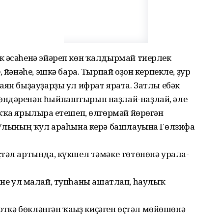
ҡ әсәһенә эйәреп көн ҡалдырмай тиерлек
 йәнәһе, эшкә бара. Тырпай оҙон керпекле, ҙур
аян быҙауҙарҙы ул ифрат ярата. Затлы ебәк
өндәренән һыйпаштырып наҙлай-наҙлай, әле
ҡҡа ярылырға етешеп, өлгөрмәй йөрөгән
. Улының ҡул араһына керә башлауына Гөлзифа
тәл артында, күкшел тәмәке төтө­нөнә урала-
 – тине ул малай, тупһаны ашатлап, һаулыҡ
үрткә бөкләнгән ҡағыҙ киҫәген өҫтәл мөйөшөнә