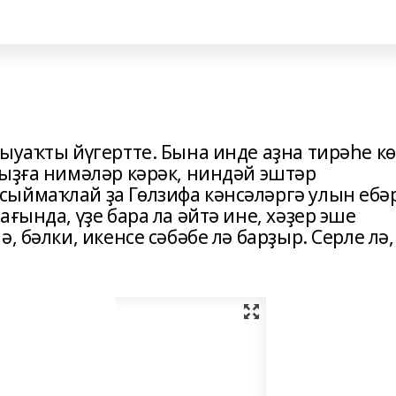
ыуаҡты йүгертте. Бына инде аҙ­на тирәһе к
ғыҙға нимәләр кәрәк, ниндәй эштәр
ыймаҡлай ҙа Гөлзифа кәнсәләргә улын ебә
ағында, үҙе бара ла әйтә ине, хәҙер эше
, бәлки, икенсе сәбәбе лә барҙыр. Серле лә,
.