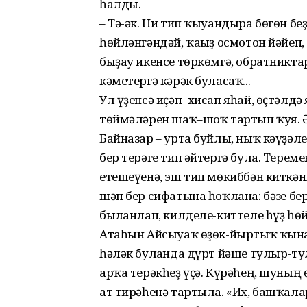
һалды.
– Тә-әк. Ни тип ҡыуандыра бөгөн беҙ
һөйләнгәндәй, ҡағыҙ осмотон йәйеп,
быҙау икенсе төркөмгә, обратниктар
кәметергә кәрәк буласаҡ...
Ул үҙенсә иҫәп–хисап яһай, өҫ­тәл
төймәләрен шаҡ–шоҡ тартып ҡуя. Ә 
Байназар – урта буйлы, ныҡ кәү­ҙәле
бер терәге тип әйтергә була. Теремек
етешеүенә, эш тип мөкиббән киткән
шәп бер сифатына һоҡлана: бәғзе бер
былғанлап, килделе-киттеле һүҙ һө
Атаһын Айсыуаҡ өҙөк-йыртыҡ ҡына
һәләк булғанда дүрт йәше тулыр-ту
арҡа терәкһеҙ үҫә. Күрәһең, шуның ө
ат тирәһенә тартыла. «Их, башҡала