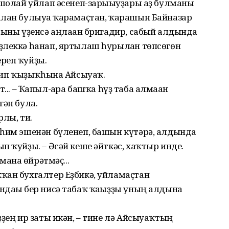
ошолай уйлап әсенеп-зары­ғыуҙары аҙ булманы
алан булыуға ҡарамаҫтан, ҡарашын Байназар
бы­ны үҙенсә аңлаған бригадир, сабый алдында
леккә һанап, яртылаш һу­рылған төпсөгөн
реп ҡуйҙы.
 тип ҡыҙыҡһына Айсыуаҡ.
ҙәт... – Ҡапыл-ғара башҡа һүҙ таба алмаған
гән була.
рлы, ти.
һим эшенән бүленеп, башын кү­тәрә, алдында
п ҡуйҙы. – Әсәй кеше әйткәс, хаҡтыр инде.
анға өй­рәтмәҫ...
ан бухгалтер Еҙбикә, уйламаҫ­тан
дағы бер нисә табаҡ ҡағыҙҙы уның алдына
ҙең ир заты икән, – тине лә Айсыуаҡтың