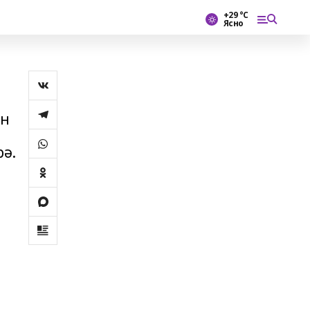
+29 °С
Ясно
өн
рә.