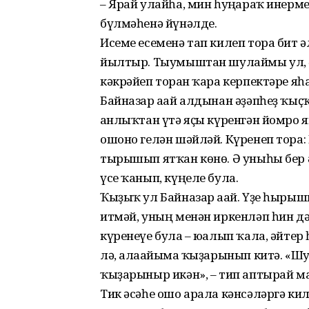
– Ярай улайһа, мин һуңғараҡ инер­ме
бүлмәһенә йүнәлде.
Исеме есеменә тап килеп тора бит әл
йылтыр. Тыумыштан шулаймы ул, әл
кәкрәйеп торған ҡара керпектәре я
Байназар ағай алдынан әҙәпһеҙ ҡыҫ
ғанлыҡтан үтә яҫы күренгән йомро
ошоно гелән шәйләй. Күренеп тора:
тырышып ятҡан көнө. Ә уныһы бер 
үсе ҡанып, күңеле була.
Ҡыҙыҡ ул Байназар ағай. Үҙе һы­рыш
итмәй, уның ме­нән иркенләп һин д
күренеүе була – юғалып ҡала, әйтер
лә, алағайымға ҡыҙарынып китә. «Ш
ҡыҙарыныр икән», – тип аптырай м
Тик әсәһе ошо арала кәнсәләргә ки