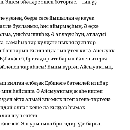
н. Эшем эйәләре эшен бө­төргәс, – тип үҙ
е үҙенең, бөҙрә сәсе йышылған еҙ кеүек
лә буялғанмы, һис айырмаҫһың. Ә өҫкә
һалма, уныһы шикһеҙ. Ә атлауы һуң, атлауы!
ҡа, самаһыҙ тар күлдәге ныҡ ҡыҫып тор­
 янбаштарын ҡыйшаңлатып үтеп ки­тә. Айсыуаҡ
 Еҙбикәнең бригадир иғтибарын йәлеп итергә
әйләнеп ҡараһасы! Быны күргән Айсыуаҡ­тың,
ып килгән елбәҙәк Еҙбикәгә бөтөнләй иғтибар
ә мин һөйләшә. Ә Айсыуаҡтың әсәһе килеп
 һүҙен әйтә алмай ыҡ-мыҡ итеп этенә-төртөнә
ундай олпат кеше лә ҡыҙҙар һымаҡ
алай шул саҡта.
лгәне юҡ. Эш урынына бригадир үҙе барып