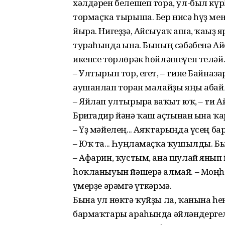
хәлдәрен белешеп тора, ул-был күр
тормаҫҡа тырыша. Бер нисә һүҙ менә
йыра. Нигеҙҙә, Айсыуаҡ аша, ҡағыҙ
тураһында ғына. Бының сәбәбенә А
икенсе төр­лөрәк һөйләшеүен теләй..
– Ултырып тор, егет, – тине Байназар
аушанлап торған малайҙы яңы абайл
– Яйлап ултырырға ваҡыт юҡ, – ти А
Бригадир йәнә ҡаш аҫтынан ғына ҡ
– Үҙ мәйелең... Аяҡтарыңда үсең б
– Юҡ та... Һуңламаҫҡа ҡушылды. Бы
– Афарин, ҡустым, ана шулай янып й
һоҡланыуын йәшерә алмай. – Моңһо
ғүмерҙе әрәмгә үткәрмә.
Бына ул нөктә ҡуйҙы ла, ҡанына һең
бармаҡтары араһында әйләндергелә