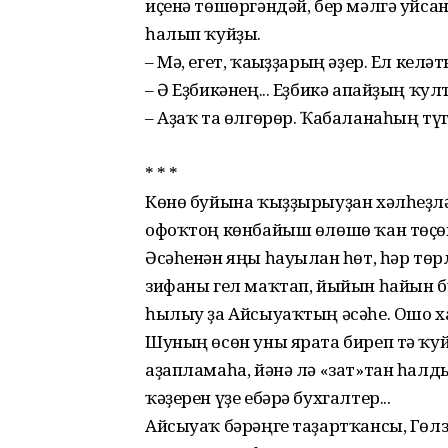
иҫенә төшөргәндәй, бер мәлгә уйс
һалып ҡуйҙы.
– Мә, егет, ҡағыҙҙарың әҙер. Ел келәтк
– Ә Еҙбикәнең... Еҙбикә апайҙың ҡул
– Аҙаҡ та өлгөрөр. Ҡабаланаһың түг
* * *
Көнө буйына ҡыҙҙырыуҙан хәл­һеҙ
офоҡтоң көнбайыш өлө­шө ҡан төҫөн
Әсәһе­нән яңы һауылған һөт, һәр тө
зифаны гел маҡтап, йыйын һайын бү­
һылыу ҙа Айсыуаҡ­тың әсәһе. Ошо ха
Шуның өсөн уны ярата биреп тә ҡуй
аҙап­ламаһа, йәнә лә «зат»тан һалд
ҡәҙерен үҙе ебәрә бухгалтер...
Айсыуаҡ бәрәңге таҙартҡансы, Гөл