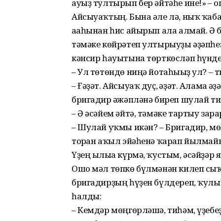
ауыҙ тултырып бер әйтәһе ине!» – 
Айсыуаҡтың. Бына әле лә, ныҡ ҡаб
аға­һынан һис айырып ала алмай. Ә 
тәмәке көйрәтеп ултырыуҙы әҙәпһеҙ
кәнсир һауытына төрткөсләп һүнде
– Ул төтөндө ниңә йотаһығыҙ ул? –
– Ғәҙәт. Айсыуаҡ дуҫ, ғәҙәт. Алама ғә
бригадир ғәжәпләнә биреп шулай ти
– Ә әсәйем әйтә, тәмәке тартыу зара
– Шулай уҡмы икән? – Бригадир, мө
торған аҡыл эйәһенә ҡарап йылмайы
Үҙең ылыға күрмә, ҡустым, әсәйҙәр ям
Ошо мәл төпкө бүлмәнән килеп сыҡҡ
бригадирҙың һүҙен бүлдереп, ҡулын
һалды:
– Кемдәр мөңгөрләшә, тиһәм, үҙебеҙ